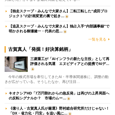
【独走スクープ・みんなで大家さん】二転三転した“成田プロ
ジェクト”の計画変更の裏で起き…
【追及スクープ・みんなで大家さん】独占入手“内部議事録”で
明かされる柳瀬健一・代表の思…
一覧を見る
古賀真人「発掘！好決算銘柄」
三菱重工が「AIインフラの新たな主役」として再
評価される気運 エヌビディアとの提携でAIデ…
今年の株式市場を牽引してきたAI・半導体関連株に、調整の動
きが広がっている。そうしたなか、再び注目…
キオクシアHD「7万円割れからの急反発」は再びの上昇局面へ
の反転シグナルか？ 市場のムー…
《億り人・古賀真人氏が厳選》野村総合研究所だけじゃない！
「DX・省力化・円安」を追い風に…