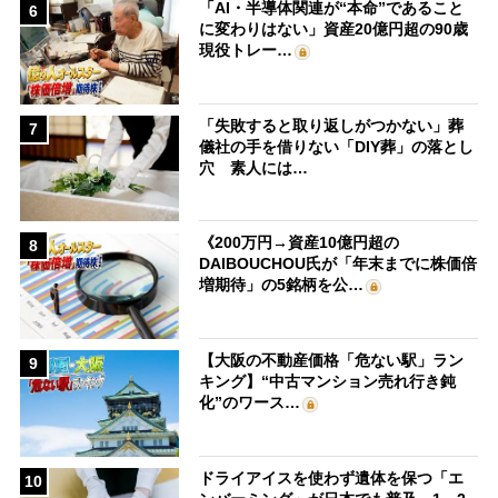
「AI・半導体関連が“本命”であること
6
に変わりはない」資産20億円超の90歳
現役トレー…
「失敗すると取り返しがつかない」葬
7
儀社の手を借りない「DIY葬」の落とし
穴 素人には…
《200万円→資産10億円超の
8
DAIBOUCHOU氏が「年末までに株価倍
増期待」の5銘柄を公…
【大阪の不動産価格「危ない駅」ラン
9
キング】“中古マンション売れ行き鈍
化”のワース…
ドライアイスを使わず遺体を保つ「エ
10