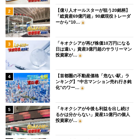
【億り人オールスターが狙う20銘柄】
2
「総資産69億円超」90歳現役トレーダ
ーから“10…
「キオクシアが再び株価10万円になる
3
日は遠い」資産3億円超のサラリーマン
投資家が…
【首都圏の不動産価格「危ない駅」ラ
4
ンキング】“中古マンション売れ行き鈍
化”のワー…
「キオクシアが今後も利益を出し続け
5
るかは分からない」資産11億円の個人
投資家が…