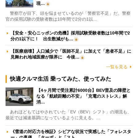
現…
警察庁が目下、頭を悩ませているのが「警察官不足」だ。警察
官の採用試験の受験者数は10年間で2分の1以…
【安全・安心ニッポンの危機】採用試験受験者数は10年間で2
分の1以下に！ 出生数減がも…
【医療崩壊】人口減少で「医師不足」に加えて「患者不足」に
見舞われ地域医療が限界に 今後…
一覧を見る
快適クルマ生活 乗ってみた、使ってみた
【4ヶ月間で受注累計6000台】BEV普及の障壁と
なる「航続距離の不安」「充電のストレス」解
消…
あれほどもてはやされていた「EV（BEV）シフト」の潮流も、
最近では減速基調になっているように見える。…
《雪道の対応力を検証》シビアな状況で実感した「フォレスタ
ー」の真価 「ターボ」と「スト…