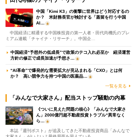
田代尚機のチャイナ・リサーチ
中国「Kimi K3」の衝撃に世界はどう対応するの
か？ 米財務長官が検討する「蒸留を行う中国
AI…
中国経済に精通する中国株投資の第一人者・田代尚機氏のプレ
ミアム連載「チャイナ・リサーチ」。中国企…
中国経済“予想外の低成長”で政策のテコ入れ必至か 経済運営
方針の修正で成長加速が予想さ…
“AI革命”で爆発的な需要拡大が見込まれる「CXO」とは何
か？ 高い競争力を持つ中国の医薬品…
一覧を見る
「みんなで大家さん」配当ストップ騒動の内幕
《ついに見えた問題の核心》「みんなで大家さ
ん」2000億円超不動産投資トラブル“異常なく
ら…
本誌『週刊ポスト』が追及してきた不動産投資商品「みんなで
大家さん」がいよいよ最終局面を迎えている…