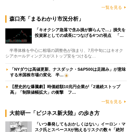
一覧を見る
森口亮「まるわかり市況分析」
「キオクシア急落で含み損が膨らんで…」損失を
投資家としての成長につなげる4つの視点 「…
半導体株を中心に相場の調整色が強まり、7月中旬にはキオク
シアホールディングスがストップ安をつけるな…
「NYダウは高値更新、ナスダック・S&P500は足踏み」が意味
する米国株市場の変化 半…
【歴史的な爆騰劇】時価総額10兆円企業が「2連続ストップ
高」「制限値幅拡大」の衝撃 フ…
一覧を見る
大前研一「ビジネス新大陸」の歩き方
「いつ暴発してもおかしくはない」イーロン・マ
スク氏とスペースXが抱えるリスクの数々「絶対