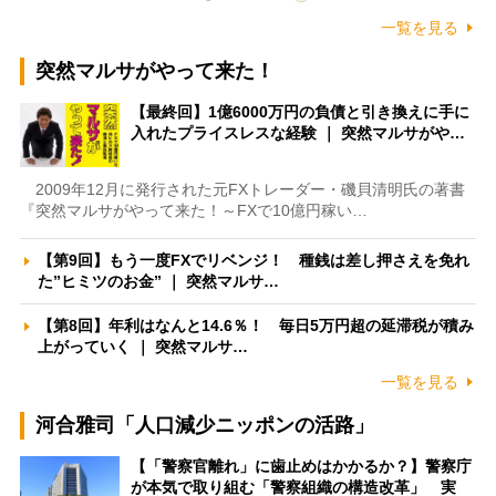
一覧を見る
突然マルサがやって来た！
【最終回】1億6000万円の負債と引き換えに手に
入れたプライスレスな経験 ｜ 突然マルサがや…
2009年12月に発行された元FXトレーダー・磯貝清明氏の著書
『突然マルサがやって来た！～FXで10億円稼い…
【第9回】もう一度FXでリベンジ！ 種銭は差し押さえを免れ
た”ヒミツのお金” ｜ 突然マルサ…
【第8回】年利はなんと14.6％！ 毎日5万円超の延滞税が積み
上がっていく ｜ 突然マルサ…
一覧を見る
河合雅司「人口減少ニッポンの活路」
【「警察官離れ」に歯止めはかかるか？】警察庁
が本気で取り組む「警察組織の構造改革」 実