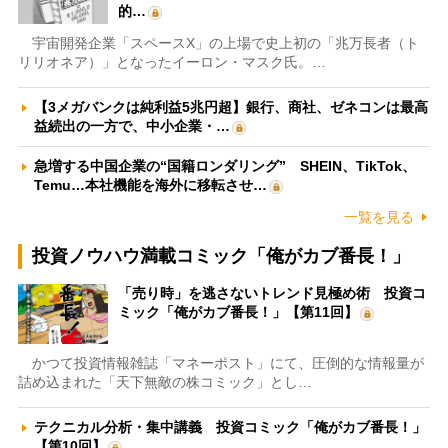
的…
宇宙開発企業「スペースX」の上場で史上初の「兆万長者（ト
リリオネア）」となったイーロン・マスク氏。…
【3メガバンクは純利益5兆円超】銀行、商社、ゼネコンは最高
益続出の一方で、中小企業・…
急増する中国企業の“国籍ロンダリング” SHEIN、TikTok、
Temu…本社機能を海外に移転させ…
一覧を見る
投資ノウハウ満載コミック「俺がカブ番長！」
「売り時」を逃さないトレンド見極め術 投資コ
ミック「俺がカブ番長！」【第11回】
かつて投資情報雑誌「マネーポスト」にて、圧倒的な情報量が
詰め込まれた「天下無敵の株コミック」とし…
テクニカル分析・集中講義 投資コミック「俺がカブ番長！」
【第10回】