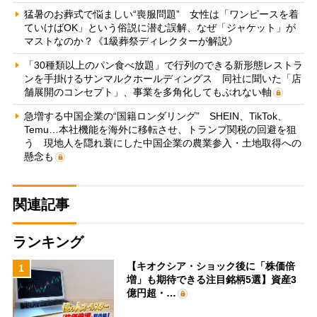
猛暑のお葬式で悩ましい“喪服問題” 女性は「ワンピースを着
ていけばOK」という俗説に潜む誤解、なぜ「ジャケット」が
マストなのか？《1級葬祭ディレクターが解説》
「30種類以上のパン食べ放題」で行列のできる新形態レストラ
ンを手掛けるサンマルクホールディングス 同社に聞いた「店
舗展開のコンセプト」、事業を多角化してもぶれない軸
急増する中国企業の“国籍ロンダリング” SHEIN、TikTok、
Temu…本社機能を海外に移転させ、トランプ関税の回避を狙
う 現地人を隠れ蓑にした中国企業の農業参入・土地取得への
懸念も
関連記事
ランキング
【キオクシア・ショック後に「株価倍
1
増」も期待できる注目銘柄5選】資産3
億円超・…