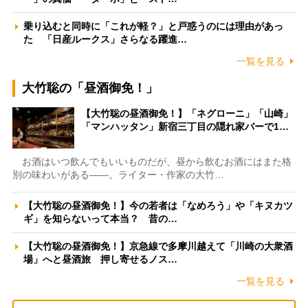
乗り込むと同時に「これが軽？」と戸惑うのには理由があっ
た 「日産ルークス」さらなる躍進…
一覧を見る
大竹聡の「昼酒御免！」
【大竹聡の昼酒御免！】「ネグローニ」「山崎」
「マンハッタン」新宿三丁目の隠れ家バーで1…
お酒はいつ飲んでもいいものだが、昼から飲むお酒にはまた格
別の味わいがある――。ライター・作家の大竹…
【大竹聡の昼酒御免！】今の若者は「なめろう」や「キヌカツ
ギ」を知らないって本当？ 昔の…
【大竹聡の昼酒御免！】京急線で多摩川越えて「川崎の大衆酒
場」へと昼酒旅 押し寄せるノス…
一覧を見る