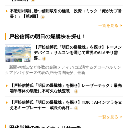
不透明相場に勝つ信用取引の極意 投資コミック「俺がカブ番
長！」【第9回】
一覧を見る
戸松信博の明日の爆騰株を探せ！
【戸松信博氏「明日の爆騰株」を探せ】トーメン
デバイス：サムスンを通じて世界のAIメモリ需
要…
新聞や雑誌など多数の金融メディアに出演するグローバルリン
クアドバイザーズ代表の戸松信博氏が、最新…
【戸松信博氏「明日の爆騰株」を探せ】レーザーテック：最先
端半導体の製造に不可欠な検査装…
【戸松信博氏「明日の爆騰株」を探せ】TDK：AIインフラを支
えるキープレーヤー 成長の再評…
一覧を見る