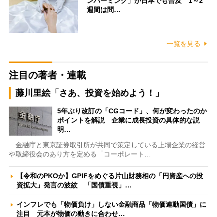
ンバーミング」が日本でも普及 1～2
週間は問…
一覧を見る
注目の著者・連載
藤川里絵「さあ、投資を始めよう！」
5年ぶり改訂の「CGコード」、何が変わったのか
ポイントを解説 企業に成長投資の具体的な説
明…
金融庁と東京証券取引所が共同で策定している上場企業の経営
や取締役会のあり方を定める「コーポレート…
【令和のPKOか】GPIFをめぐる片山財務相の「円資産への投
資拡大」発言の波紋 「国債重視」…
インフレでも「物価負け」しない金融商品「物価連動国債」に
注目 元本が物価の動きに合わせ…