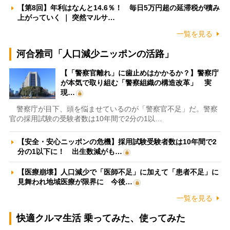
【第8回】年利はなんと14.6％！ 毎日5万円超の延滞税が積み
上がっていく ｜ 突然マルサ…
一覧を見る
河合雅司「人口減少ニッポンの活路」
【「警察官離れ」に歯止めはかかるか？】警察庁
が本気で取り組む「警察組織の構造改革」 実
現…
警察庁が目下、頭を悩ませているのが「警察官不足」だ。警察
官の採用試験の受験者数は10年間で2分の1以…
【安全・安心ニッポンの危機】採用試験受験者数は10年間で2
分の1以下に！ 出生数減がも…
【医療崩壊】人口減少で「医師不足」に加えて「患者不足」に
見舞われ地域医療が限界に 今後…
一覧を見る
快適クルマ生活 乗ってみた、使ってみた