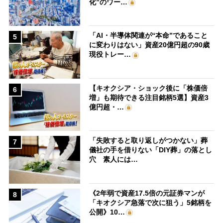
化”のワー…
「AI・半導体関連が“本命”であること
5
に変わりはない」資産20億円超の90歳
現役トレー…
【キオクシア・ショック後に「株価倍
6
増」も期待できる注目銘柄5選】資産3
億円超・…
「失敗すると取り返しがつかない」葬
7
儀社の手を借りない「DIY葬」の落とし
穴 素人には…
《2年弱で資産17.5倍の元証券マンが
8
「キオクシア急落で次に狙う」5銘柄を
公開》10…