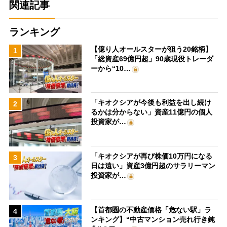
関連記事
ランキング
【億り人オールスターが狙う20銘柄】
1
「総資産69億円超」90歳現役トレーダ
ーから“10…
「キオクシアが今後も利益を出し続け
2
るかは分からない」資産11億円の個人
投資家が…
「キオクシアが再び株価10万円になる
3
日は遠い」資産3億円超のサラリーマン
投資家が…
【首都圏の不動産価格「危ない駅」ラ
4
ンキング】“中古マンション売れ行き鈍