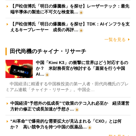
【戸松信博氏「明日の爆騰株」を探せ】レーザーテック：最先
端半導体の製造に不可欠な検査装…
【戸松信博氏「明日の爆騰株」を探せ】TDK：AIインフラを支
えるキープレーヤー 成長の再評…
一覧を見る
田代尚機のチャイナ・リサーチ
中国「Kimi K3」の衝撃に世界はどう対応するの
か？ 米財務長官が検討する「蒸留を行う中国
AI…
中国経済に精通する中国株投資の第一人者・田代尚機氏のプレ
ミアム連載「チャイナ・リサーチ」。中国企…
中国経済“予想外の低成長”で政策のテコ入れ必至か 経済運営
方針の修正で成長加速が予想さ…
“AI革命”で爆発的な需要拡大が見込まれる「CXO」とは何
か？ 高い競争力を持つ中国の医薬品…