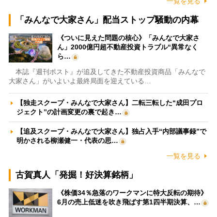
一覧を見る
「みんなで大家さん」配当ストップ騒動の内幕
《ついに見えた問題の核心》「みんなで大家さ
ん」2000億円超不動産投資トラブル“異常なく
ら…
本誌『週刊ポスト』が追及してきた不動産投資商品「みんなで
大家さん」がいよいよ最終局面を迎えている…
【独走スクープ・みんなで大家さん】二転三転した“成田プロ
ジェクト”の計画変更の裏で起き…
【追及スクープ・みんなで大家さん】独占入手“内部議事録”で
明かされる柳瀬健一・代表の思…
一覧を見る
古賀真人「発掘！好決算銘柄」
《株価34％急落のワークマンに特大反転の期待》
6月の売上低迷を吹き飛ばす第1四半期決算、…