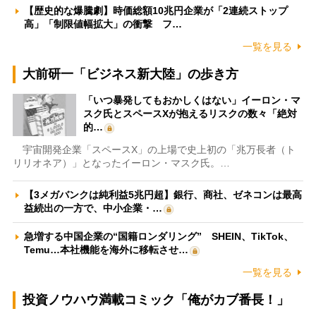
【歴史的な爆騰劇】時価総額10兆円企業が「2連続ストップ
高」「制限値幅拡大」の衝撃 フ…
一覧を見る
大前研一「ビジネス新大陸」の歩き方
「いつ暴発してもおかしくはない」イーロン・マ
スク氏とスペースXが抱えるリスクの数々「絶対
的…
宇宙開発企業「スペースX」の上場で史上初の「兆万長者（ト
リリオネア）」となったイーロン・マスク氏。…
【3メガバンクは純利益5兆円超】銀行、商社、ゼネコンは最高
益続出の一方で、中小企業・…
急増する中国企業の“国籍ロンダリング” SHEIN、TikTok、
Temu…本社機能を海外に移転させ…
一覧を見る
投資ノウハウ満載コミック「俺がカブ番長！」