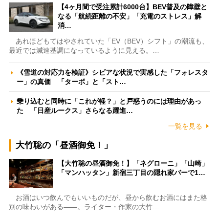
【4ヶ月間で受注累計6000台】BEV普及の障壁と
なる「航続距離の不安」「充電のストレス」解
消…
あれほどもてはやされていた「EV（BEV）シフト」の潮流も、
最近では減速基調になっているように見える。…
《雪道の対応力を検証》シビアな状況で実感した「フォレスタ
ー」の真価 「ターボ」と「スト…
乗り込むと同時に「これが軽？」と戸惑うのには理由があっ
た 「日産ルークス」さらなる躍進…
一覧を見る
大竹聡の「昼酒御免！」
【大竹聡の昼酒御免！】「ネグローニ」「山崎」
「マンハッタン」新宿三丁目の隠れ家バーで1…
お酒はいつ飲んでもいいものだが、昼から飲むお酒にはまた格
別の味わいがある――。ライター・作家の大竹…