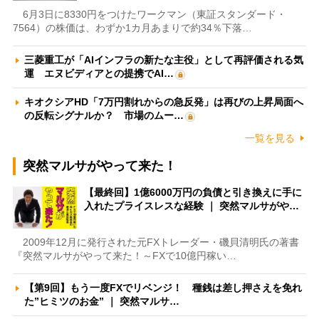
6月3日に8330円をつけたワークマン（東証スタンダード・
7564）の株価は、わずか1カ月あまりで約34％下落…
三菱重工が「AIインフラの新たな主役」として再評価される気
運 エヌビディアとの提携でAI…
キオクシアHD「7万円割れからの急反発」は再びの上昇局面へ
の反転シグナルか？ 市場のムー…
一覧を見る
突然マルサがやって来た！
【最終回】1億6000万円の負債と引き換えに手に
入れたプライスレスな経験 ｜ 突然マルサがや…
2009年12月に発行された元FXトレーダー・磯貝清明氏の著書
『突然マルサがやって来た！～FXで10億円稼い…
【第9回】もう一度FXでリベンジ！ 種銭は差し押さえを免れ
た”ヒミツのお金” ｜ 突然マルサ…