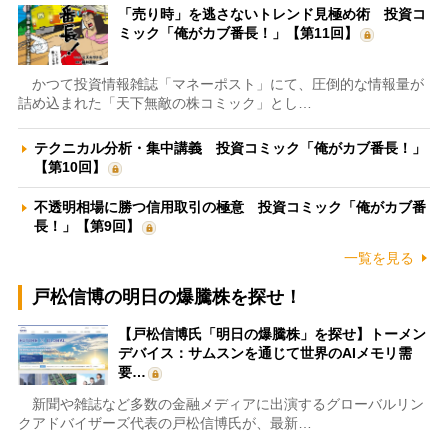
「売り時」を逃さないトレンド見極め術 投資コ
ミック「俺がカブ番長！」【第11回】
かつて投資情報雑誌「マネーポスト」にて、圧倒的な情報量が
詰め込まれた「天下無敵の株コミック」とし…
テクニカル分析・集中講義 投資コミック「俺がカブ番長！」
【第10回】
不透明相場に勝つ信用取引の極意 投資コミック「俺がカブ番
長！」【第9回】
一覧を見る
戸松信博の明日の爆騰株を探せ！
【戸松信博氏「明日の爆騰株」を探せ】トーメン
デバイス：サムスンを通じて世界のAIメモリ需
要…
新聞や雑誌など多数の金融メディアに出演するグローバルリン
クアドバイザーズ代表の戸松信博氏が、最新…