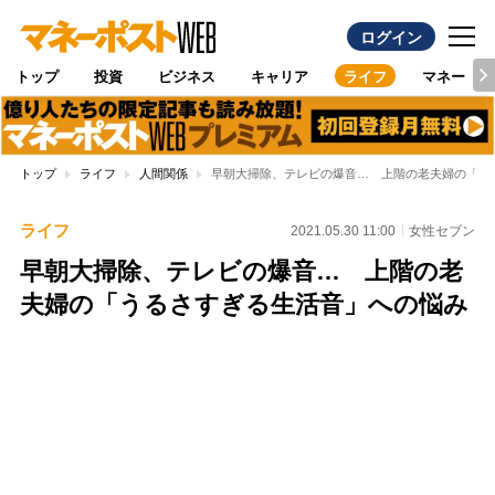
ログイン
トップ
投資
ビジネス
キャリア
ライフ
マネー
トップ
ライフ
人間関係
早朝大掃除、テレビの爆音… 上階の老夫婦の「う
ライフ
2021.05.30 11:00
女性セブン
早朝大掃除、テレビの爆音… 上階の老
夫婦の「うるさすぎる生活音」への悩み
Loaded
:
100.00%
/
Unmute