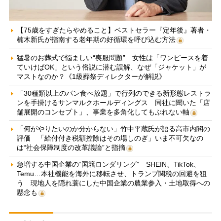
【75歳をすぎたらやめること】ベストセラー『定年後』著者・
楠木新氏が指南する老年期の好循環を呼び込む方法
猛暑のお葬式で悩ましい“喪服問題” 女性は「ワンピースを着
ていけばOK」という俗説に潜む誤解、なぜ「ジャケット」が
マストなのか？《1級葬祭ディレクターが解説》
「30種類以上のパン食べ放題」で行列のできる新形態レストラ
ンを手掛けるサンマルクホールディングス 同社に聞いた「店
舗展開のコンセプト」、事業を多角化してもぶれない軸
「何がやりたいのか分からない」竹中平蔵氏が語る高市内閣の
評価 「給付付き税額控除はその場しのぎ」いま不可欠なの
は“社会保障制度の改革議論”と指摘
急増する中国企業の“国籍ロンダリング” SHEIN、TikTok、
Temu…本社機能を海外に移転させ、トランプ関税の回避を狙
う 現地人を隠れ蓑にした中国企業の農業参入・土地取得への
懸念も