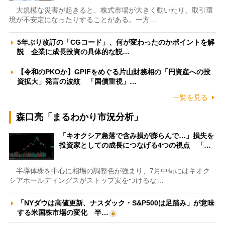
大規模な災害が起きると、株式市場が大きく動いたり、取引環
境が不安定になったりすることがある。一方…
5年ぶり改訂の「CGコード」、何が変わったのかポイントを解
説 企業に成長投資の具体的な説…
【令和のPKOか】GPIFをめぐる片山財務相の「円資産への投
資拡大」発言の波紋 「国債重視」…
一覧を見る
森口亮「まるわかり市況分析」
「キオクシア急落で含み損が膨らんで…」損失を
投資家としての成長につなげる4つの視点 「…
半導体株を中心に相場の調整色が強まり、7月中旬にはキオク
シアホールディングスがストップ安をつけるな…
「NYダウは高値更新、ナスダック・S&P500は足踏み」が意味
する米国株市場の変化 半…