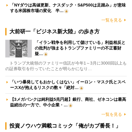
「NYダウは高値更新、ナスダック・S&P500は足踏み」が意味
する米国株市場の変化 半…
一覧を見る
大前研一「ビジネス新大陸」の歩き方
「イラン戦争を利用して儲けている」利益相反と
の批判が強まるトランプファミリーの不正蓄財
疑…
トランプ大統領のファミリー信託が今年1～3月に3000回以上も
の証券取引を行っていたことが明らかになり…
「いつ暴発してもおかしくはない」イーロン・マスク氏とスペ
ースXが抱えるリスクの数々「絶対…
【3メガバンクは純利益5兆円超】銀行、商社、ゼネコンは最高
益続出の一方で、中小企業・…
一覧を見る
投資ノウハウ満載コミック「俺がカブ番長！」