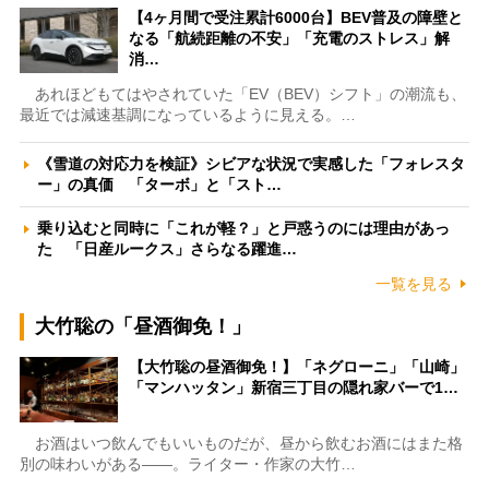
【4ヶ月間で受注累計6000台】BEV普及の障壁と
なる「航続距離の不安」「充電のストレス」解
消…
あれほどもてはやされていた「EV（BEV）シフト」の潮流も、
最近では減速基調になっているように見える。…
《雪道の対応力を検証》シビアな状況で実感した「フォレスタ
ー」の真価 「ターボ」と「スト…
乗り込むと同時に「これが軽？」と戸惑うのには理由があっ
た 「日産ルークス」さらなる躍進…
一覧を見る
大竹聡の「昼酒御免！」
【大竹聡の昼酒御免！】「ネグローニ」「山崎」
「マンハッタン」新宿三丁目の隠れ家バーで1…
お酒はいつ飲んでもいいものだが、昼から飲むお酒にはまた格
別の味わいがある――。ライター・作家の大竹…