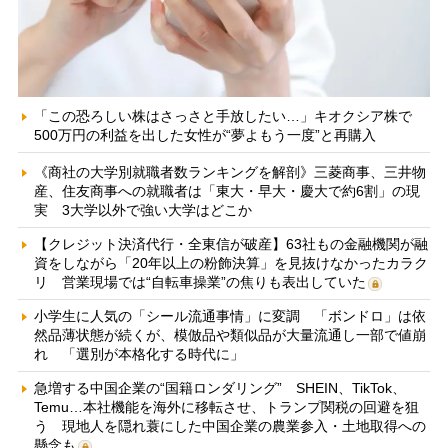
「この恐ろしい株はさっさと手放したい…」キオクシア株で
500万円の利益を出した女性が“夢よもう一度”と再購入
《商社の大学別就職者数ランキングを解剖》三菱商事、三井物
産、住友商事への就職者は「東大・早大・慶大で約6割」の現
実 3大学以外で強い大学はどこか
【クレジット決済代行・全東信が破産】63社もの金融機関が融
資をしながら「20年以上の粉飾決算」を見抜けなかったカラク
リ 営業現場では“自転車操業”の焦りも表出していた
小学生に人気の「シール流通事情」に変調 「ボンドロ」は依
然品薄状態が続くが、模倣品や類似品が大量流通し一部で値崩
れ 「選別が本格化する時代に」
急増する中国企業の“国籍ロンダリング” SHEIN、TikTok、
Temu…本社機能を海外に移転させ、トランプ関税の回避を狙
う 現地人を隠れ蓑にした中国企業の農業参入・土地取得への
懸念も