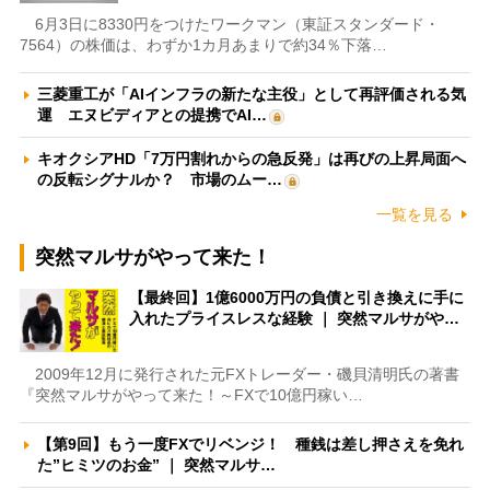
6月3日に8330円をつけたワークマン（東証スタンダード・
7564）の株価は、わずか1カ月あまりで約34％下落…
三菱重工が「AIインフラの新たな主役」として再評価される気
運 エヌビディアとの提携でAI…
キオクシアHD「7万円割れからの急反発」は再びの上昇局面へ
の反転シグナルか？ 市場のムー…
一覧を見る
突然マルサがやって来た！
【最終回】1億6000万円の負債と引き換えに手に
入れたプライスレスな経験 ｜ 突然マルサがや…
2009年12月に発行された元FXトレーダー・磯貝清明氏の著書
『突然マルサがやって来た！～FXで10億円稼い…
【第9回】もう一度FXでリベンジ！ 種銭は差し押さえを免れ
た”ヒミツのお金” ｜ 突然マルサ…