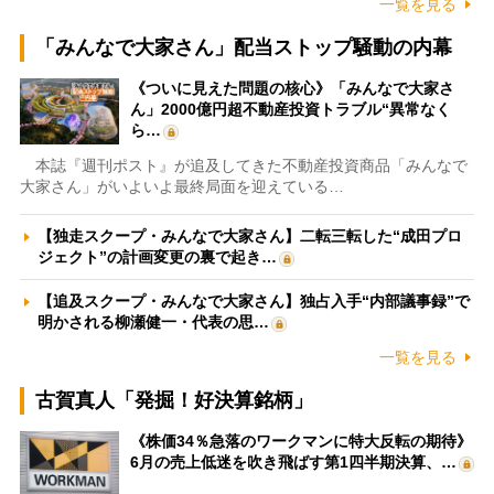
一覧を見る
「みんなで大家さん」配当ストップ騒動の内幕
《ついに見えた問題の核心》「みんなで大家さ
ん」2000億円超不動産投資トラブル“異常なく
ら…
本誌『週刊ポスト』が追及してきた不動産投資商品「みんなで
大家さん」がいよいよ最終局面を迎えている…
【独走スクープ・みんなで大家さん】二転三転した“成田プロ
ジェクト”の計画変更の裏で起き…
【追及スクープ・みんなで大家さん】独占入手“内部議事録”で
明かされる柳瀬健一・代表の思…
一覧を見る
古賀真人「発掘！好決算銘柄」
《株価34％急落のワークマンに特大反転の期待》
6月の売上低迷を吹き飛ばす第1四半期決算、…