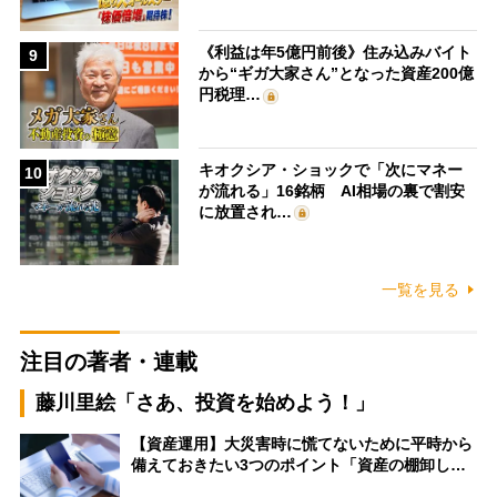
《利益は年5億円前後》住み込みバイト
9
から“ギガ大家さん”となった資産200億
円税理…
キオクシア・ショックで「次にマネー
10
が流れる」16銘柄 AI相場の裏で割安
に放置され…
一覧を見る
注目の著者・連載
藤川里絵「さあ、投資を始めよう！」
【資産運用】大災害時に慌てないために平時から
備えておきたい3つのポイント「資産の棚卸し…