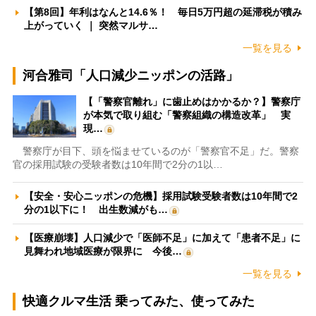
【第8回】年利はなんと14.6％！ 毎日5万円超の延滞税が積み
上がっていく ｜ 突然マルサ…
一覧を見る
河合雅司「人口減少ニッポンの活路」
【「警察官離れ」に歯止めはかかるか？】警察庁
が本気で取り組む「警察組織の構造改革」 実
現…
警察庁が目下、頭を悩ませているのが「警察官不足」だ。警察
官の採用試験の受験者数は10年間で2分の1以…
【安全・安心ニッポンの危機】採用試験受験者数は10年間で2
分の1以下に！ 出生数減がも…
【医療崩壊】人口減少で「医師不足」に加えて「患者不足」に
見舞われ地域医療が限界に 今後…
一覧を見る
快適クルマ生活 乗ってみた、使ってみた