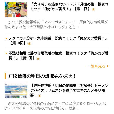
「売り時」を逃さないトレンド見極め術 投資コ
ミック「俺がカブ番長！」【第11回】
かつて投資情報雑誌「マネーポスト」にて、圧倒的な情報量が
詰め込まれた「天下無敵の株コミック」とし…
テクニカル分析・集中講義 投資コミック「俺がカブ番長！」
【第10回】
不透明相場に勝つ信用取引の極意 投資コミック「俺がカブ番
長！」【第9回】
一覧を見る
戸松信博の明日の爆騰株を探せ！
【戸松信博氏「明日の爆騰株」を探せ】トーメン
デバイス：サムスンを通じて世界のAIメモリ需
要…
新聞や雑誌など多数の金融メディアに出演するグローバルリン
クアドバイザーズ代表の戸松信博氏が、最新…