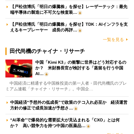
【戸松信博氏「明日の爆騰株」を探せ】レーザーテック：最先
端半導体の製造に不可欠な検査装…
【戸松信博氏「明日の爆騰株」を探せ】TDK：AIインフラを支
えるキープレーヤー 成長の再評…
一覧を見る
田代尚機のチャイナ・リサーチ
中国「Kimi K3」の衝撃に世界はどう対応するの
か？ 米財務長官が検討する「蒸留を行う中国
AI…
中国経済に精通する中国株投資の第一人者・田代尚機氏のプレ
ミアム連載「チャイナ・リサーチ」。中国企…
中国経済“予想外の低成長”で政策のテコ入れ必至か 経済運営
方針の修正で成長加速が予想さ…
“AI革命”で爆発的な需要拡大が見込まれる「CXO」とは何
か？ 高い競争力を持つ中国の医薬品…