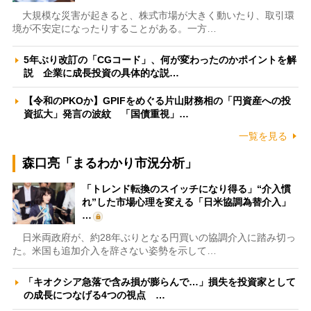
大規模な災害が起きると、株式市場が大きく動いたり、取引環
境が不安定になったりすることがある。一方…
5年ぶり改訂の「CGコード」、何が変わったのかポイントを解
説 企業に成長投資の具体的な説…
【令和のPKOか】GPIFをめぐる片山財務相の「円資産への投
資拡大」発言の波紋 「国債重視」…
一覧を見る
森口亮「まるわかり市況分析」
「トレンド転換のスイッチになり得る」“介入慣
れ”した市場心理を変える「日米協調為替介入」
…
日米両政府が、約28年ぶりとなる円買いの協調介入に踏み切っ
た。米国も追加介入を辞さない姿勢を示して…
「キオクシア急落で含み損が膨らんで…」損失を投資家として
の成長につなげる4つの視点 …