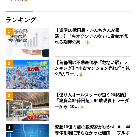
ランキング
【資産10億円超・かんちさんが厳
1
選！】「キオクシアの次」に資金が流
れる期待の高…
【首都圏の不動産価格「危ない駅」ラ
2
ンキング】“中古マンション売れ行き鈍
化”のワー…
【億り人オールスターが狙う20銘柄】
3
「総資産69億円超」90歳現役トレーダ
ーから“10…
資産10億円超の投資家が明かす“AI・半
4
導体相場に乗らなかった理由” フルポ