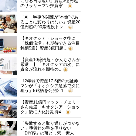
になる日は遠い」資産3億円超
のサラリーマン投資家…
「AI・半導体関連が“本命”であ
ることに変わりはない」資産20
億円超の90歳現役トレ…
【キオクシア・ショック後に
「株価倍増」も期待できる注目
銘柄5選】資産3億円超…
【資産10億円超・かんちさんが
厳選！】「キオクシアの次」に
資金が流れる期待の…
《2年弱で資産17.5倍の元証券
マンが「キオクシア急落で次に
狙う」5銘柄を公開》1…
【資産11億円マック・チェリー
さん厳選「キオクシア・ショッ
ク」後に大化け期待4…
「失敗すると取り返しがつかな
い」葬儀社の手を借りない
「DIY葬」の落とし穴 素人