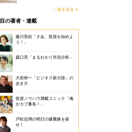
に…
一覧を見る
目の著者・連載
藤川里絵「さあ、投資を始めよ
う！」
森口亮「まるわかり市況分析」
大前研一「ビジネス新大陸」の
歩き方
投資ノウハウ満載コミック「俺
がカブ番長！」
戸松信博の明日の爆騰株を探
せ！