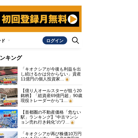
ンド
ログイン
ンキング
「キオクシアが今後も利益を出
し続けるかは分からない」資産
11億円の個人投資家…
【億り人オールスターが狙う20
銘柄】「総資産69億円超」90歳
現役トレーダーから“1…
【首都圏の不動産価格「危ない
駅」ランキング】“中古マンシ
ョン売れ行き鈍化”のワ…
「キオクシアが再び株価10万円