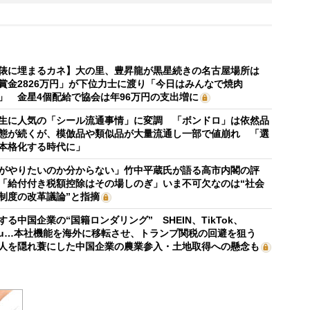
俵に埋まるカネ】大の里、豊昇龍が黒星続きの名古屋場所は
賞金2826万円」が下位力士に渡り「今日はみんなで焼肉
」 金星4個配給で協会は年96万円の支出増に
生に人気の「シール流通事情」に変調 「ボンドロ」は依然品
態が続くが、模倣品や類似品が大量流通し一部で値崩れ 「選
本格化する時代に」
がやりたいのか分からない」竹中平蔵氏が語る高市内閣の評
「給付付き税額控除はその場しのぎ」いま不可欠なのは“社会
制度の改革議論”と指摘
する中国企業の“国籍ロンダリング” SHEIN、TikTok、
mu…本社機能を海外に移転させ、トランプ関税の回避を狙う
人を隠れ蓑にした中国企業の農業参入・土地取得への懸念も