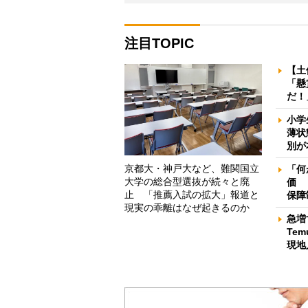
注目TOPIC
【土
「懸
だ！
小学
薄状
別が
京都大・神戸大など、難関国立
「何
大学の総合型選抜が続々と廃
価 
止 「推薦入試の拡大」報道と
保障
現実の乖離はなぜ起きるのか
急増
Te
現地