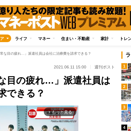
ア
ライフ
マネー
住まい・不動産
家計
トレ
常な目の疲れ…」派遣社員は会社に治療費を請求できる？
ラ
1
2021.06.11 15:00
週刊ポスト
な目の疲れ…」派遣社員は
2
求できる？
3
もっと見る
arrow_forward_ios
4