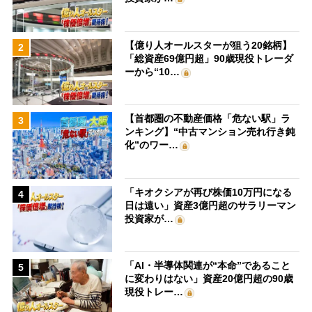
【億り人オールスターが狙う20銘柄】
2
「総資産69億円超」90歳現役トレーダ
ーから“10…
【首都圏の不動産価格「危ない駅」ラ
3
ンキング】“中古マンション売れ行き鈍
化”のワー…
「キオクシアが再び株価10万円になる
4
日は遠い」資産3億円超のサラリーマン
投資家が…
「AI・半導体関連が“本命”であること
5
に変わりはない」資産20億円超の90歳
現役トレー…