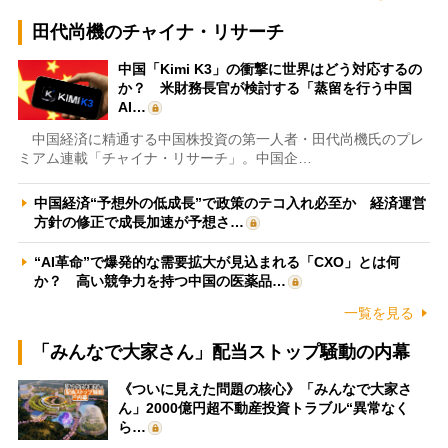
田代尚機のチャイナ・リサーチ
中国「Kimi K3」の衝撃に世界はどう対応するの
か？ 米財務長官が検討する「蒸留を行う中国
AI…
中国経済に精通する中国株投資の第一人者・田代尚機氏のプレ
ミアム連載「チャイナ・リサーチ」。中国企…
中国経済“予想外の低成長”で政策のテコ入れ必至か 経済運営
方針の修正で成長加速が予想さ…
“AI革命”で爆発的な需要拡大が見込まれる「CXO」とは何
か？ 高い競争力を持つ中国の医薬品…
一覧を見る
「みんなで大家さん」配当ストップ騒動の内幕
《ついに見えた問題の核心》「みんなで大家さ
ん」2000億円超不動産投資トラブル“異常なく
ら…