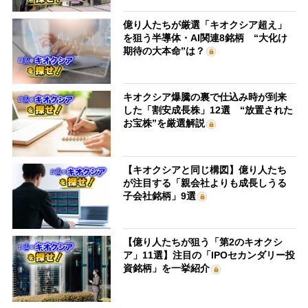
億り人たちが厳選「キオクシア超え」
を狙う半導体・AI関連8銘柄 “大化け
期待の大本命”は？
キオクシア爆騰の裏で仕込み時が到来
した「割安成長株」12選 “放置された
お宝株”を厳選解説
【キオクシアと同じ構図】億り人たち
が注目する「親会社よりも成長しうる
子会社銘柄」9選
【億り人たちが狙う「第2のキオクシ
ア」11選】注目の「IPOセカンダリー投
資銘柄」を一挙紹介