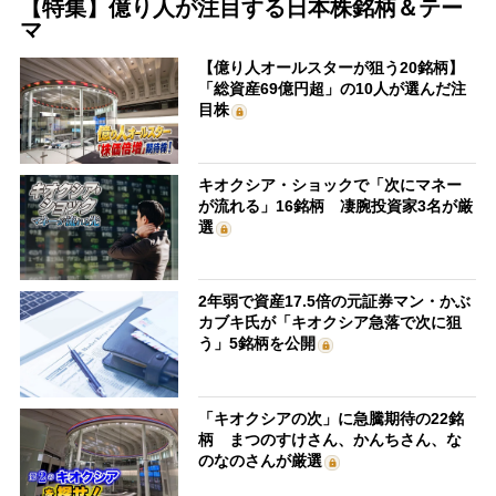
【特集】億り人が注目する日本株銘柄＆テー
マ
【億り人オールスターが狙う20銘柄】
「総資産69億円超」の10人が選んだ注
目株
キオクシア・ショックで「次にマネー
が流れる」16銘柄 凄腕投資家3名が厳
選
2年弱で資産17.5倍の元証券マン・かぶ
カブキ氏が「キオクシア急落で次に狙
う」5銘柄を公開
「キオクシアの次」に急騰期待の22銘
柄 まつのすけさん、かんちさん、な
のなのさんが厳選