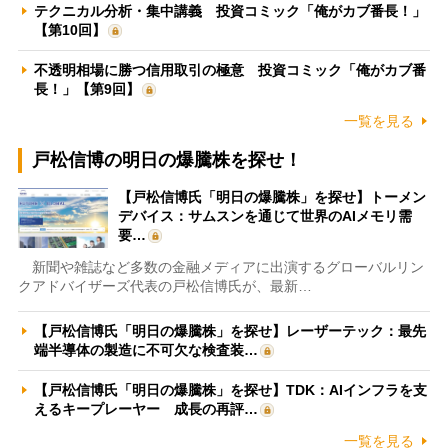
テクニカル分析・集中講義 投資コミック「俺がカブ番長！」
【第10回】
不透明相場に勝つ信用取引の極意 投資コミック「俺がカブ番
長！」【第9回】
一覧を見る
戸松信博の明日の爆騰株を探せ！
【戸松信博氏「明日の爆騰株」を探せ】トーメン
デバイス：サムスンを通じて世界のAIメモリ需
要…
新聞や雑誌など多数の金融メディアに出演するグローバルリン
クアドバイザーズ代表の戸松信博氏が、最新…
【戸松信博氏「明日の爆騰株」を探せ】レーザーテック：最先
端半導体の製造に不可欠な検査装…
【戸松信博氏「明日の爆騰株」を探せ】TDK：AIインフラを支
えるキープレーヤー 成長の再評…
一覧を見る