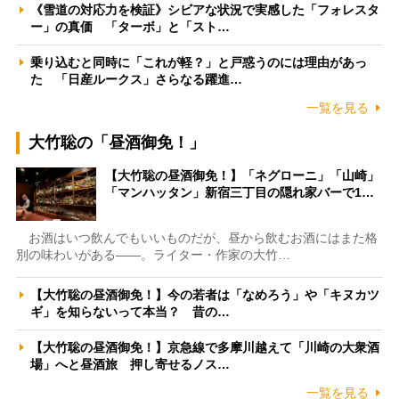
《雪道の対応力を検証》シビアな状況で実感した「フォレスタ
ー」の真価 「ターボ」と「スト…
乗り込むと同時に「これが軽？」と戸惑うのには理由があっ
た 「日産ルークス」さらなる躍進…
一覧を見る
大竹聡の「昼酒御免！」
【大竹聡の昼酒御免！】「ネグローニ」「山崎」
「マンハッタン」新宿三丁目の隠れ家バーで1…
お酒はいつ飲んでもいいものだが、昼から飲むお酒にはまた格
別の味わいがある――。ライター・作家の大竹…
【大竹聡の昼酒御免！】今の若者は「なめろう」や「キヌカツ
ギ」を知らないって本当？ 昔の…
【大竹聡の昼酒御免！】京急線で多摩川越えて「川崎の大衆酒
場」へと昼酒旅 押し寄せるノス…
一覧を見る