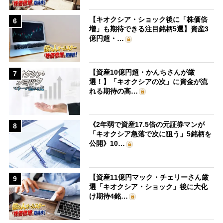
【キオクシア・ショック後に「株価倍
6
増」も期待できる注目銘柄5選】資産3
億円超・…
【資産10億円超・かんちさんが厳
7
選！】「キオクシアの次」に資金が流
れる期待の高…
《2年弱で資産17.5倍の元証券マンが
8
「キオクシア急落で次に狙う」5銘柄を
公開》10…
【資産11億円マック・チェリーさん厳
9
選「キオクシア・ショック」後に大化
け期待4銘…