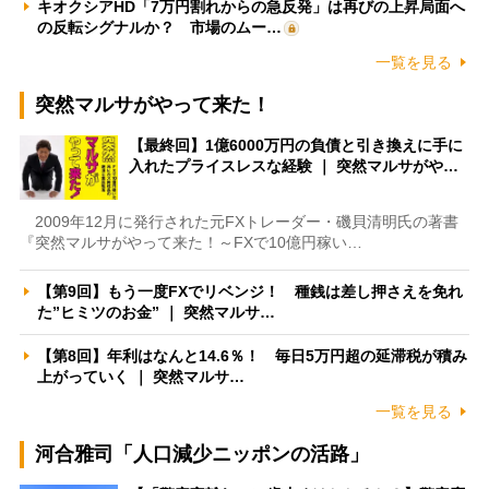
キオクシアHD「7万円割れからの急反発」は再びの上昇局面へ
の反転シグナルか？ 市場のムー…
一覧を見る
突然マルサがやって来た！
【最終回】1億6000万円の負債と引き換えに手に
入れたプライスレスな経験 ｜ 突然マルサがや…
2009年12月に発行された元FXトレーダー・磯貝清明氏の著書
『突然マルサがやって来た！～FXで10億円稼い…
【第9回】もう一度FXでリベンジ！ 種銭は差し押さえを免れ
た”ヒミツのお金” ｜ 突然マルサ…
【第8回】年利はなんと14.6％！ 毎日5万円超の延滞税が積み
上がっていく ｜ 突然マルサ…
一覧を見る
河合雅司「人口減少ニッポンの活路」