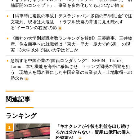
舗展開のコンセプト」、事業を多角化してもぶれない軸
【納車時に複数の事故】テスラジャパン“多額のEV補助金”で注
文殺到、現場は大混乱 トラブル続発の背後に見え隠れす
る“イーロンの右腕”の影
《商社の大学別就職者数ランキングを解剖》三菱商事、三井物
産、住友商事への就職者は「東大・早大・慶大で約6割」の現
実 3大学以外で強い大学はどこか
急増する中国企業の“国籍ロンダリング” SHEIN、TikTok、
Temu…本社機能を海外に移転させ、トランプ関税の回避を狙
う 現地人を隠れ蓑にした中国企業の農業参入・土地取得への
懸念も
関連記事
ランキング
「キオクシアが今後も利益を出し続け
1
るかは分からない」資産11億円の個人
投資家が…