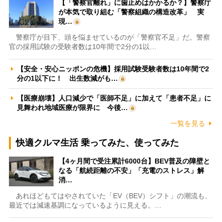
【「警察官離れ」に歯止めはかかるか？】警察庁
が本気で取り組む「警察組織の構造改革」 実
現…
警察庁が目下、頭を悩ませているのが「警察官不足」だ。警察
官の採用試験の受験者数は10年間で2分の1以…
【安全・安心ニッポンの危機】採用試験受験者数は10年間で2
分の1以下に！ 出生数減がも…
【医療崩壊】人口減少で「医師不足」に加えて「患者不足」に
見舞われ地域医療が限界に 今後…
一覧を見る
快適クルマ生活 乗ってみた、使ってみた
【4ヶ月間で受注累計6000台】BEV普及の障壁と
なる「航続距離の不安」「充電のストレス」解
消…
あれほどもてはやされていた「EV（BEV）シフト」の潮流も、
最近では減速基調になっているように見える。…