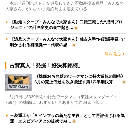
本誌『週刊ポスト』が追及してきた不動産投資商品「みんなで
大家さん」がいよいよ最終局面を迎えている…
【独走スクープ・みんなで大家さん】二転三転した“成田プロ
ジェクト”の計画変更の裏で起き…
【追及スクープ・みんなで大家さん】独占入手“内部議事録”で
明かされる柳瀬健一・代表の思…
一覧を見る
古賀真人「発掘！好決算銘柄」
《株価34％急落のワークマンに特大反転の期待》
6月の売上低迷を吹き飛ばす第1四半期決算、…
6月3日に8330円をつけたワークマン（東証スタンダード・
7564）の株価は、わずか1カ月あまりで約34％下落…
三菱重工が「AIインフラの新たな主役」として再評価される気
運 エヌビディアとの提携でAI…