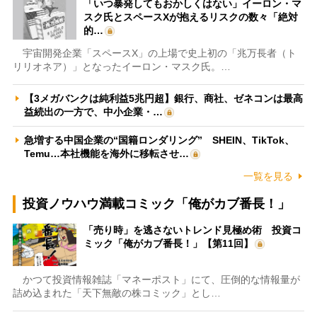
「いつ暴発してもおかしくはない」イーロン・マ
スク氏とスペースXが抱えるリスクの数々「絶対
的…
宇宙開発企業「スペースX」の上場で史上初の「兆万長者（ト
リリオネア）」となったイーロン・マスク氏。…
【3メガバンクは純利益5兆円超】銀行、商社、ゼネコンは最高
益続出の一方で、中小企業・…
急増する中国企業の“国籍ロンダリング” SHEIN、TikTok、
Temu…本社機能を海外に移転させ…
一覧を見る
投資ノウハウ満載コミック「俺がカブ番長！」
「売り時」を逃さないトレンド見極め術 投資コ
ミック「俺がカブ番長！」【第11回】
かつて投資情報雑誌「マネーポスト」にて、圧倒的な情報量が
詰め込まれた「天下無敵の株コミック」とし…