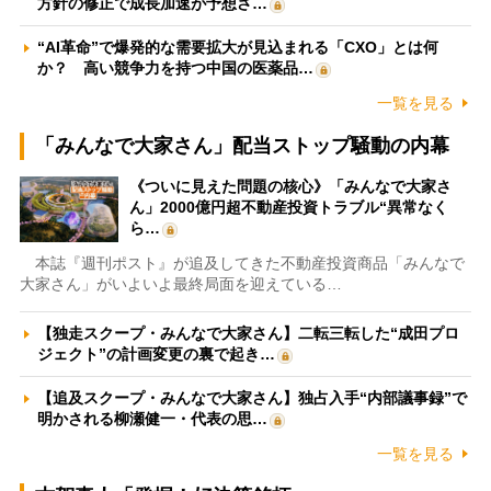
方針の修正で成長加速が予想さ…
“AI革命”で爆発的な需要拡大が見込まれる「CXO」とは何
か？ 高い競争力を持つ中国の医薬品…
一覧を見る
「みんなで大家さん」配当ストップ騒動の内幕
《ついに見えた問題の核心》「みんなで大家さ
ん」2000億円超不動産投資トラブル“異常なく
ら…
本誌『週刊ポスト』が追及してきた不動産投資商品「みんなで
大家さん」がいよいよ最終局面を迎えている…
【独走スクープ・みんなで大家さん】二転三転した“成田プロ
ジェクト”の計画変更の裏で起き…
【追及スクープ・みんなで大家さん】独占入手“内部議事録”で
明かされる柳瀬健一・代表の思…
一覧を見る