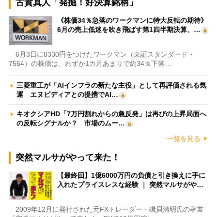
古賀真人「発掘！好決算銘柄」
《株価34％急落のワークマンに特大反転の期待》
6月の売上低迷を吹き飛ばす第1四半期決算、…
6月3日に8330円をつけたワークマン（東証スタンダード・
7564）の株価は、わずか1カ月あまりで約34％下落…
三菱重工が「AIインフラの新たな主役」として再評価される気
運 エヌビディアとの提携でAI…
キオクシアHD「7万円割れからの急反発」は再びの上昇局面へ
の反転シグナルか？ 市場のムー…
一覧を見る
突然マルサがやって来た！
【最終回】1億6000万円の負債と引き換えに手に
入れたプライスレスな経験 ｜ 突然マルサがや…
2009年12月に発行された元FXトレーダー・磯貝清明氏の著書