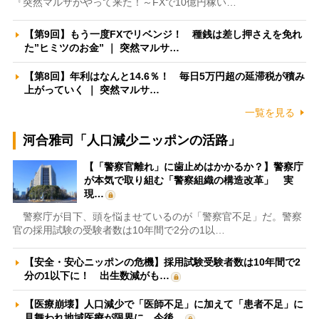
『突然マルサがやって来た！～FXで10億円稼い…
【第9回】もう一度FXでリベンジ！ 種銭は差し押さえを免れ
た”ヒミツのお金” ｜ 突然マルサ…
【第8回】年利はなんと14.6％！ 毎日5万円超の延滞税が積み
上がっていく ｜ 突然マルサ…
一覧を見る
河合雅司「人口減少ニッポンの活路」
【「警察官離れ」に歯止めはかかるか？】警察庁
が本気で取り組む「警察組織の構造改革」 実
現…
警察庁が目下、頭を悩ませているのが「警察官不足」だ。警察
官の採用試験の受験者数は10年間で2分の1以…
【安全・安心ニッポンの危機】採用試験受験者数は10年間で2
分の1以下に！ 出生数減がも…
【医療崩壊】人口減少で「医師不足」に加えて「患者不足」に
見舞われ地域医療が限界に 今後…