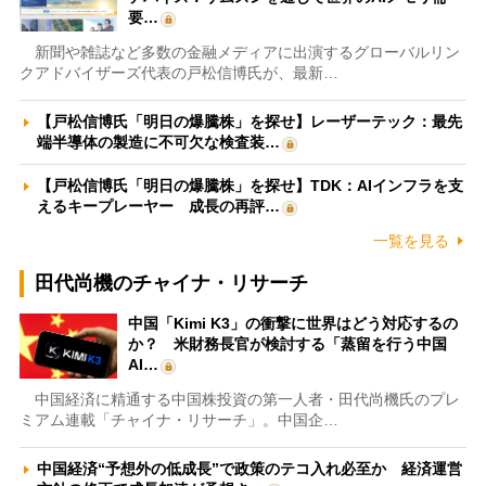
要…
新聞や雑誌など多数の金融メディアに出演するグローバルリン
クアドバイザーズ代表の戸松信博氏が、最新…
【戸松信博氏「明日の爆騰株」を探せ】レーザーテック：最先
端半導体の製造に不可欠な検査装…
【戸松信博氏「明日の爆騰株」を探せ】TDK：AIインフラを支
えるキープレーヤー 成長の再評…
一覧を見る
田代尚機のチャイナ・リサーチ
中国「Kimi K3」の衝撃に世界はどう対応するの
か？ 米財務長官が検討する「蒸留を行う中国
AI…
中国経済に精通する中国株投資の第一人者・田代尚機氏のプレ
ミアム連載「チャイナ・リサーチ」。中国企…
中国経済“予想外の低成長”で政策のテコ入れ必至か 経済運営