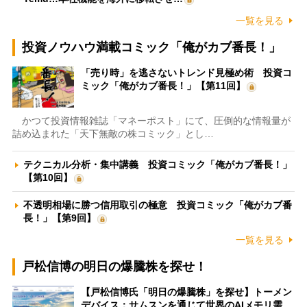
一覧を見る
投資ノウハウ満載コミック「俺がカブ番長！」
「売り時」を逃さないトレンド見極め術 投資コ
ミック「俺がカブ番長！」【第11回】
かつて投資情報雑誌「マネーポスト」にて、圧倒的な情報量が
詰め込まれた「天下無敵の株コミック」とし…
テクニカル分析・集中講義 投資コミック「俺がカブ番長！」
【第10回】
不透明相場に勝つ信用取引の極意 投資コミック「俺がカブ番
長！」【第9回】
一覧を見る
戸松信博の明日の爆騰株を探せ！
【戸松信博氏「明日の爆騰株」を探せ】トーメン
デバイス：サムスンを通じて世界のAIメモリ需