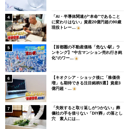
「AI・半導体関連が“本命”であること
4
に変わりはない」資産20億円超の90歳
現役トレー…
【首都圏の不動産価格「危ない駅」ラ
5
ンキング】“中古マンション売れ行き鈍
化”のワー…
【キオクシア・ショック後に「株価倍
6
増」も期待できる注目銘柄5選】資産3
億円超・…
「失敗すると取り返しがつかない」葬
7
儀社の手を借りない「DIY葬」の落とし
穴 素人には…