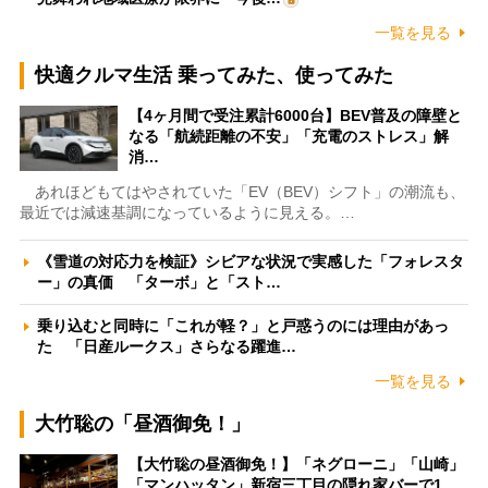
一覧を見る
快適クルマ生活 乗ってみた、使ってみた
【4ヶ月間で受注累計6000台】BEV普及の障壁と
なる「航続距離の不安」「充電のストレス」解
消…
あれほどもてはやされていた「EV（BEV）シフト」の潮流も、
最近では減速基調になっているように見える。…
《雪道の対応力を検証》シビアな状況で実感した「フォレスタ
ー」の真価 「ターボ」と「スト…
乗り込むと同時に「これが軽？」と戸惑うのには理由があっ
た 「日産ルークス」さらなる躍進…
一覧を見る
大竹聡の「昼酒御免！」
【大竹聡の昼酒御免！】「ネグローニ」「山崎」
「マンハッタン」新宿三丁目の隠れ家バーで1…