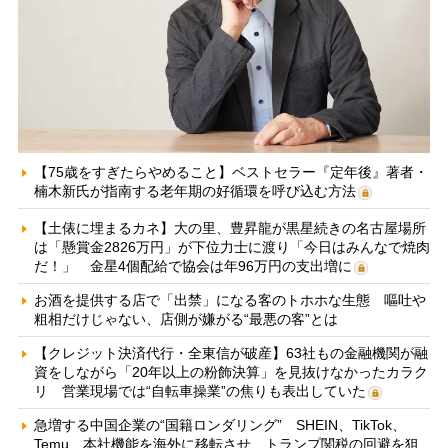
【75歳をすぎたらやめること】ベストセラー『定年後』著者・
楠木新氏が指南する老年期の好循環を呼び込む方法
【土俵に埋まるカネ】大の里、豊昇龍が黒星続きの名古屋場所
は「懸賞金2826万円」が下位力士に渡り「今日はみんなで焼肉
だ！」 金星4個配給で協会は年96万円の支出増に
お酒を提供する店で「出禁」になる客のトホホな生態 嘔吐や
粗相だけじゃない、店側が嫌がる“最悪の客”とは
【クレジット決済代行・全東信が破産】63社もの金融機関が融
資をしながら「20年以上の粉飾決算」を見抜けなかったカラク
リ 営業現場では“自転車操業”の焦りも表出していた
急増する中国企業の“国籍ロンダリング” SHEIN、TikTok、
Temu…本社機能を海外に移転させ、トランプ関税の回避を狙