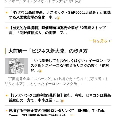
シアホールディングスがストップ安をつけるな…
「NYダウは高値更新、ナスダック・S&P500は足踏み」が意味
する米国株市場の変化 半…
【歴史的な爆騰劇】時価総額10兆円企業が「2連続ストップ
高」「制限値幅拡大」の衝撃 フ…
一覧を見る
大前研一「ビジネス新大陸」の歩き方
「いつ暴発してもおかしくはない」イーロン・マ
スク氏とスペースXが抱えるリスクの数々「絶対
的…
宇宙開発企業「スペースX」の上場で史上初の「兆万長者（ト
リリオネア）」となったイーロン・マスク氏。…
【3メガバンクは純利益5兆円超】銀行、商社、ゼネコンは最高
益続出の一方で、中小企業・…
急増する中国企業の“国籍ロンダリング” SHEIN、TikTok、
Temu…本社機能を海外に移転させ…