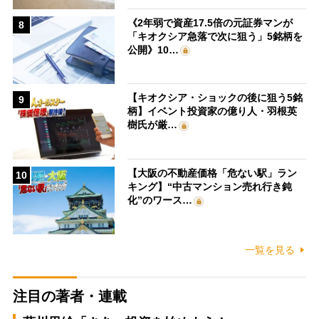
《2年弱で資産17.5倍の元証券マンが
8
「キオクシア急落で次に狙う」5銘柄を
公開》10…
【キオクシア・ショックの後に狙う5銘
9
柄】イベント投資家の億り人・羽根英
樹氏が厳…
【大阪の不動産価格「危ない駅」ラン
10
キング】“中古マンション売れ行き鈍
化”のワース…
一覧を見る
注目の著者・連載