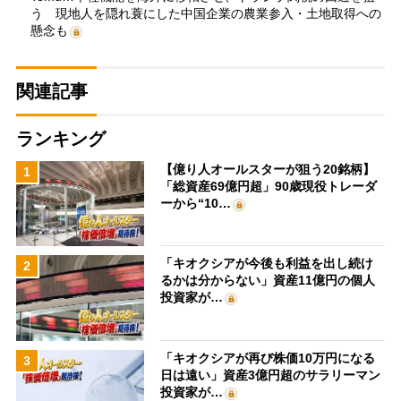
う 現地人を隠れ蓑にした中国企業の農業参入・土地取得への
懸念も
関連記事
ランキング
【億り人オールスターが狙う20銘柄】
1
「総資産69億円超」90歳現役トレーダ
ーから“10…
「キオクシアが今後も利益を出し続け
2
るかは分からない」資産11億円の個人
投資家が…
「キオクシアが再び株価10万円になる
3
日は遠い」資産3億円超のサラリーマン
投資家が…