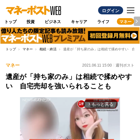
ログイン
トップ
投資
ビジネス
キャリア
ライフ
マネー
トップ
マネー
相続・終活
遺産が「持ち家のみ」は相続で揉めやすい 自宅
マネー
2021.06.11 15:00
週刊ポスト
遺産が「持ち家のみ」は相続で揉めやす
い 自宅売却を強いられることも
もっと見る
arrow_forward_ios