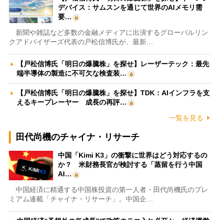
デバイス：サムスンを通じて世界のAIメモリ需
要…
新聞や雑誌など多数の金融メディアに出演するグローバルリン
クアドバイザーズ代表の戸松信博氏が、最新…
【戸松信博氏「明日の爆騰株」を探せ】レーザーテック：最先
端半導体の製造に不可欠な検査装…
【戸松信博氏「明日の爆騰株」を探せ】TDK：AIインフラを支
えるキープレーヤー 成長の再評…
一覧を見る
田代尚機のチャイナ・リサーチ
中国「Kimi K3」の衝撃に世界はどう対応するの
か？ 米財務長官が検討する「蒸留を行う中国
AI…
中国経済に精通する中国株投資の第一人者・田代尚機氏のプレ
ミアム連載「チャイナ・リサーチ」。中国企…