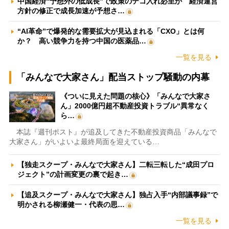
中国経済“予想外の低成長”で政策のテコ入れ必至か 経済運営
方針の修正で成長加速が予想さ…
“AI革命”で爆発的な需要拡大が見込まれる「CXO」とは何
か？ 高い競争力を持つ中国の医薬品…
一覧を見る
「みんなで大家さん」配当ストップ騒動の内幕
《ついに見えた問題の核心》「みんなで大家さ
ん」2000億円超不動産投資トラブル“異常なく
ら…
本誌『週刊ポスト』が追及してきた不動産投資商品「みんなで
大家さん」がいよいよ最終局面を迎えている…
【独走スクープ・みんなで大家さん】二転三転した“成田プロ
ジェクト”の計画変更の裏で起き…
【追及スクープ・みんなで大家さん】独占入手“内部議事録”で
明かされる柳瀬健一・代表の思…
一覧を見る