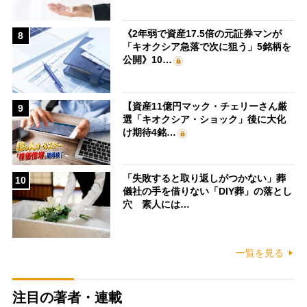
《2年弱で資産17.5倍の元証券マンが
8
「キオクシア急落で次に狙う」5銘柄を
公開》10…
【資産11億円マック・チェリーさん厳
9
選「キオクシア・ショック」後に大化
け期待4銘…
「失敗すると取り返しがつかない」葬
10
儀社の手を借りない「DIY葬」の落とし
穴 素人には…
一覧を見る
注目の著者・連載