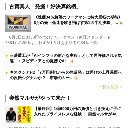
古賀真人「発掘！好決算銘柄」
《株価34％急落のワークマンに特大反転の期待》
6月の売上低迷を吹き飛ばす第1四半期決算、…
6月3日に8330円をつけたワークマン（東証スタンダード・
7564）の株価は、わずか1カ月あまりで約34％下落…
三菱重工が「AIインフラの新たな主役」として再評価される気
運 エヌビディアとの提携でAI…
キオクシアHD「7万円割れからの急反発」は再びの上昇局面へ
の反転シグナルか？ 市場のムー…
一覧を見る
突然マルサがやって来た！
【最終回】1億6000万円の負債と引き換えに手に
入れたプライスレスな経験 ｜ 突然マルサがや…