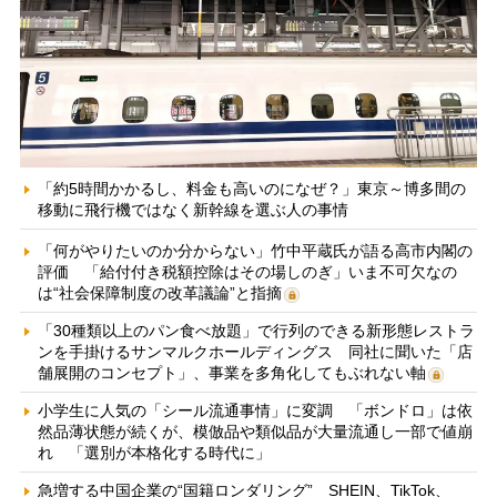
「約5時間かかるし、料金も高いのになぜ？」東京～博多間の
移動に飛行機ではなく新幹線を選ぶ人の事情
「何がやりたいのか分からない」竹中平蔵氏が語る高市内閣の
評価 「給付付き税額控除はその場しのぎ」いま不可欠なの
は“社会保障制度の改革議論”と指摘
「30種類以上のパン食べ放題」で行列のできる新形態レストラ
ンを手掛けるサンマルクホールディングス 同社に聞いた「店
舗展開のコンセプト」、事業を多角化してもぶれない軸
小学生に人気の「シール流通事情」に変調 「ボンドロ」は依
然品薄状態が続くが、模倣品や類似品が大量流通し一部で値崩
れ 「選別が本格化する時代に」
急増する中国企業の“国籍ロンダリング” SHEIN、TikTok、