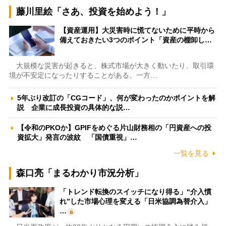
藤川里絵「さあ、投資を始めよう！」
【資産運用】大災害時に慌てないために平時から
備えておきたい3つのポイント「資産の棚卸し…
大規模な災害が起きると、株式市場が大きく動いたり、取引環
境が不安定になったりすることがある。一方…
5年ぶり改訂の「CGコード」、何が変わったのかポイントを解
説 企業に成長投資の具体的な説…
【令和のPKOか】GPIFをめぐる片山財務相の「円資産への投
資拡大」発言の波紋 「国債重視」…
一覧を見る
森口亮「まるわかり市況分析」
「トレンド転換のスイッチになり得る」“介入慣
れ”した市場心理を変える「日米協調為替介入」
…