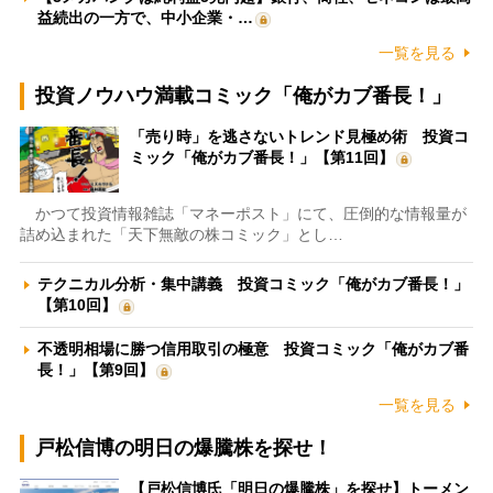
益続出の一方で、中小企業・…
一覧を見る
投資ノウハウ満載コミック「俺がカブ番長！」
「売り時」を逃さないトレンド見極め術 投資コ
ミック「俺がカブ番長！」【第11回】
かつて投資情報雑誌「マネーポスト」にて、圧倒的な情報量が
詰め込まれた「天下無敵の株コミック」とし…
テクニカル分析・集中講義 投資コミック「俺がカブ番長！」
【第10回】
不透明相場に勝つ信用取引の極意 投資コミック「俺がカブ番
長！」【第9回】
一覧を見る
戸松信博の明日の爆騰株を探せ！
【戸松信博氏「明日の爆騰株」を探せ】トーメン