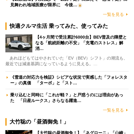
見舞われ地域医療が限界に 今後…
一覧を見る
快適クルマ生活 乗ってみた、使ってみた
【4ヶ月間で受注累計6000台】BEV普及の障壁と
なる「航続距離の不安」「充電のストレス」解
消…
あれほどもてはやされていた「EV（BEV）シフト」の潮流も、
最近では減速基調になっているように見える。…
《雪道の対応力を検証》シビアな状況で実感した「フォレスタ
ー」の真価 「ターボ」と「スト…
乗り込むと同時に「これが軽？」と戸惑うのには理由があっ
た 「日産ルークス」さらなる躍進…
一覧を見る
大竹聡の「昼酒御免！」
【大竹聡の昼酒御免！】「ネグローニ」「山崎」