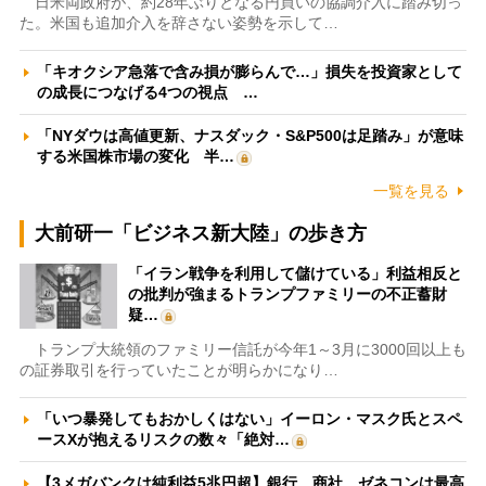
日米両政府が、約28年ぶりとなる円買いの協調介入に踏み切っ
た。米国も追加介入を辞さない姿勢を示して…
「キオクシア急落で含み損が膨らんで…」損失を投資家として
の成長につなげる4つの視点 …
「NYダウは高値更新、ナスダック・S&P500は足踏み」が意味
する米国株市場の変化 半…
一覧を見る
大前研一「ビジネス新大陸」の歩き方
「イラン戦争を利用して儲けている」利益相反と
の批判が強まるトランプファミリーの不正蓄財
疑…
トランプ大統領のファミリー信託が今年1～3月に3000回以上も
の証券取引を行っていたことが明らかになり…
「いつ暴発してもおかしくはない」イーロン・マスク氏とスペ
ースXが抱えるリスクの数々「絶対…
【3メガバンクは純利益5兆円超】銀行、商社、ゼネコンは最高