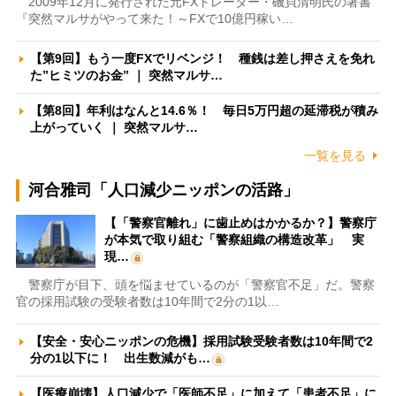
2009年12月に発行された元FXトレーダー・磯貝清明氏の著書
『突然マルサがやって来た！～FXで10億円稼い…
【第9回】もう一度FXでリベンジ！ 種銭は差し押さえを免れ
た”ヒミツのお金” ｜ 突然マルサ…
【第8回】年利はなんと14.6％！ 毎日5万円超の延滞税が積み
上がっていく ｜ 突然マルサ…
一覧を見る
河合雅司「人口減少ニッポンの活路」
【「警察官離れ」に歯止めはかかるか？】警察庁
が本気で取り組む「警察組織の構造改革」 実
現…
警察庁が目下、頭を悩ませているのが「警察官不足」だ。警察
官の採用試験の受験者数は10年間で2分の1以…
【安全・安心ニッポンの危機】採用試験受験者数は10年間で2
分の1以下に！ 出生数減がも…
【医療崩壊】人口減少で「医師不足」に加えて「患者不足」に