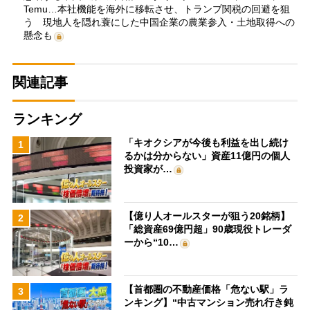
Temu…本社機能を海外に移転させ、トランプ関税の回避を狙
う 現地人を隠れ蓑にした中国企業の農業参入・土地取得への
懸念も
関連記事
ランキング
「キオクシアが今後も利益を出し続け
1
るかは分からない」資産11億円の個人
投資家が…
【億り人オールスターが狙う20銘柄】
2
「総資産69億円超」90歳現役トレーダ
ーから“10…
【首都圏の不動産価格「危ない駅」ラ
3
ンキング】“中古マンション売れ行き鈍