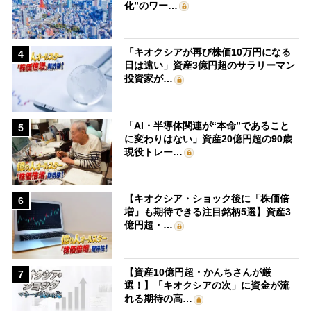
化”のワー…
「キオクシアが再び株価10万円になる
4
日は遠い」資産3億円超のサラリーマン
投資家が…
「AI・半導体関連が“本命”であること
5
に変わりはない」資産20億円超の90歳
現役トレー…
【キオクシア・ショック後に「株価倍
6
増」も期待できる注目銘柄5選】資産3
億円超・…
【資産10億円超・かんちさんが厳
7
選！】「キオクシアの次」に資金が流
れる期待の高…