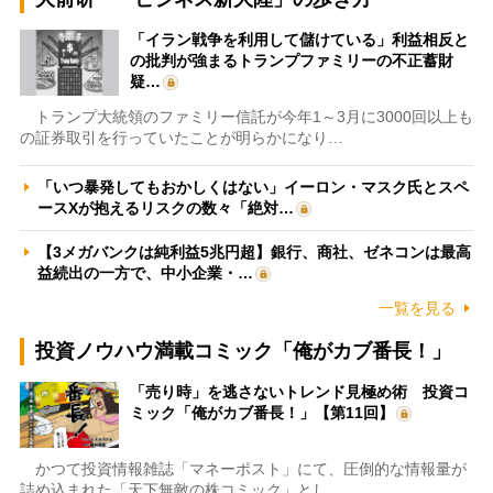
「イラン戦争を利用して儲けている」利益相反と
の批判が強まるトランプファミリーの不正蓄財
疑…
トランプ大統領のファミリー信託が今年1～3月に3000回以上も
の証券取引を行っていたことが明らかになり…
「いつ暴発してもおかしくはない」イーロン・マスク氏とスペ
ースXが抱えるリスクの数々「絶対…
【3メガバンクは純利益5兆円超】銀行、商社、ゼネコンは最高
益続出の一方で、中小企業・…
一覧を見る
投資ノウハウ満載コミック「俺がカブ番長！」
「売り時」を逃さないトレンド見極め術 投資コ
ミック「俺がカブ番長！」【第11回】
かつて投資情報雑誌「マネーポスト」にて、圧倒的な情報量が
詰め込まれた「天下無敵の株コミック」とし…