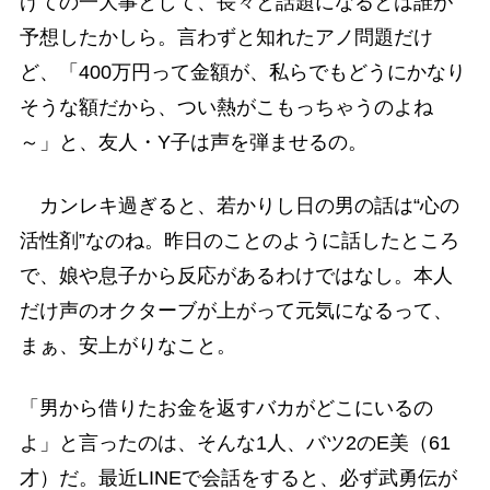
げての一大事として、長々と話題になるとは誰が
予想したかしら。言わずと知れたアノ問題だけ
ど、「400万円って金額が、私らでもどうにかなり
そうな額だから、つい熱がこもっちゃうのよね
～」と、友人・Y子は声を弾ませるの。
カンレキ過ぎると、若かりし日の男の話は“心の
活性剤”なのね。昨日のことのように話したところ
で、娘や息子から反応があるわけではなし。本人
だけ声のオクターブが上がって元気になるって、
まぁ、安上がりなこと。
「男から借りたお金を返すバカがどこにいるの
よ」と言ったのは、そんな1人、バツ2のE美（61
才）だ。最近LINEで会話をすると、必ず武勇伝が