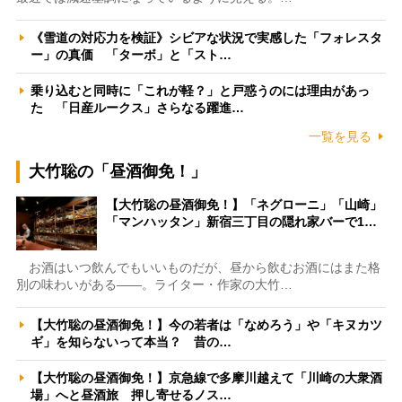
《雪道の対応力を検証》シビアな状況で実感した「フォレスタ
ー」の真価 「ターボ」と「スト…
乗り込むと同時に「これが軽？」と戸惑うのには理由があっ
た 「日産ルークス」さらなる躍進…
一覧を見る
大竹聡の「昼酒御免！」
【大竹聡の昼酒御免！】「ネグローニ」「山崎」
「マンハッタン」新宿三丁目の隠れ家バーで1…
お酒はいつ飲んでもいいものだが、昼から飲むお酒にはまた格
別の味わいがある――。ライター・作家の大竹…
【大竹聡の昼酒御免！】今の若者は「なめろう」や「キヌカツ
ギ」を知らないって本当？ 昔の…
【大竹聡の昼酒御免！】京急線で多摩川越えて「川崎の大衆酒
場」へと昼酒旅 押し寄せるノス…