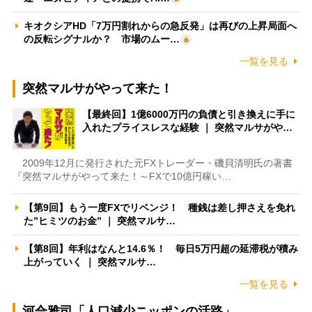
キオクシアHD「7万円割れからの急反発」は再びの上昇局面へ
の反転シグナルか？ 市場のムー…
一覧を見る
突然マルサがやって来た！
【最終回】1億6000万円の負債と引き換えに手に
入れたプライスレスな経験 ｜ 突然マルサがや…
2009年12月に発行された元FXトレーダー・磯貝清明氏の著書
『突然マルサがやって来た！～FXで10億円稼い…
【第9回】もう一度FXでリベンジ！ 種銭は差し押さえを免れ
た”ヒミツのお金” ｜ 突然マルサ…
【第8回】年利はなんと14.6％！ 毎日5万円超の延滞税が積み
上がっていく ｜ 突然マルサ…
一覧を見る
河合雅司「人口減少ニッポンの活路」