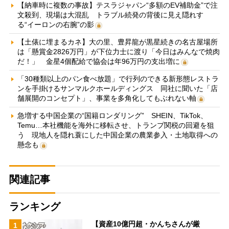
【納車時に複数の事故】テスラジャパン“多額のEV補助金”で注
文殺到、現場は大混乱 トラブル続発の背後に見え隠れす
る“イーロンの右腕”の影
【土俵に埋まるカネ】大の里、豊昇龍が黒星続きの名古屋場所
は「懸賞金2826万円」が下位力士に渡り「今日はみんなで焼肉
だ！」 金星4個配給で協会は年96万円の支出増に
「30種類以上のパン食べ放題」で行列のできる新形態レストラ
ンを手掛けるサンマルクホールディングス 同社に聞いた「店
舗展開のコンセプト」、事業を多角化してもぶれない軸
急増する中国企業の“国籍ロンダリング” SHEIN、TikTok、
Temu…本社機能を海外に移転させ、トランプ関税の回避を狙
う 現地人を隠れ蓑にした中国企業の農業参入・土地取得への
懸念も
関連記事
ランキング
【資産10億円超・かんちさんが厳
1