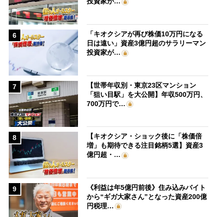
投資家が…
「キオクシアが再び株価10万円になる
6
日は遠い」資産3億円超のサラリーマン
投資家が…
【世帯年収別・東京23区マンション
7
「狙い目駅」を大公開】年収500万円、
700万円で…
【キオクシア・ショック後に「株価倍
8
増」も期待できる注目銘柄5選】資産3
億円超・…
《利益は年5億円前後》住み込みバイト
9
から“ギガ大家さん”となった資産200億
円税理…