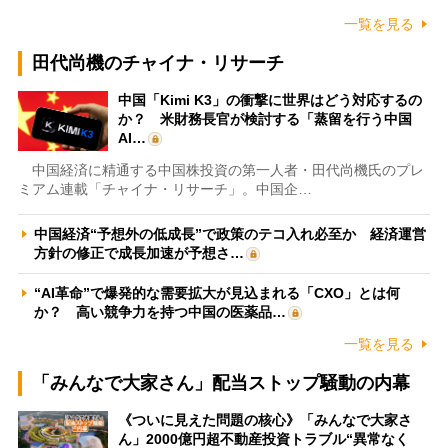
一覧を見る
田代尚機のチャイナ・リサーチ
中国「Kimi K3」の衝撃に世界はどう対応するの
か？ 米財務長官が検討する「蒸留を行う中国
AI…
中国経済に精通する中国株投資の第一人者・田代尚機氏のプレ
ミアム連載「チャイナ・リサーチ」。中国企…
中国経済“予想外の低成長”で政策のテコ入れ必至か 経済運営
方針の修正で成長加速が予想さ…
“AI革命”で爆発的な需要拡大が見込まれる「CXO」とは何
か？ 高い競争力を持つ中国の医薬品…
一覧を見る
「みんなで大家さん」配当ストップ騒動の内幕
《ついに見えた問題の核心》「みんなで大家さ
ん」2000億円超不動産投資トラブル“異常なく