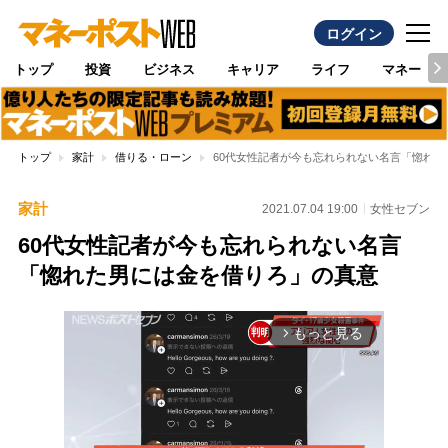
ログイン
トップ
投資
ビジネス
キャリア
ライフ
マネー
トップ
家計
借りる・ローン
60代女性記者が今も忘れられない名言「惚れ
家計
2021.07.04 19:00
女性セブン
60代女性記者が今も忘れられない名言
「惚れた男には金を借りろ」の真意
もっと見る
arrow_forward_ios