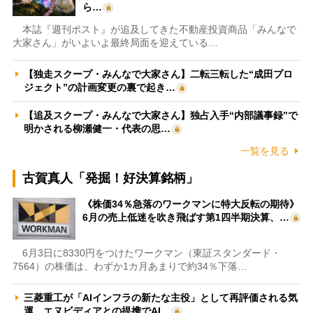
ら…
本誌『週刊ポスト』が追及してきた不動産投資商品「みんなで
大家さん」がいよいよ最終局面を迎えている…
【独走スクープ・みんなで大家さん】二転三転した“成田プロ
ジェクト”の計画変更の裏で起き…
【追及スクープ・みんなで大家さん】独占入手“内部議事録”で
明かされる柳瀬健一・代表の思…
一覧を見る
古賀真人「発掘！好決算銘柄」
《株価34％急落のワークマンに特大反転の期待》
6月の売上低迷を吹き飛ばす第1四半期決算、…
6月3日に8330円をつけたワークマン（東証スタンダード・
7564）の株価は、わずか1カ月あまりで約34％下落…
三菱重工が「AIインフラの新たな主役」として再評価される気
運 エヌビディアとの提携でAI…