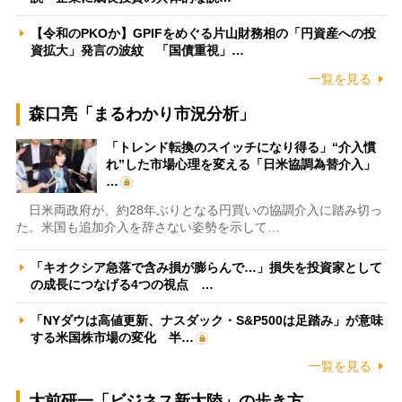
【令和のPKOか】GPIFをめぐる片山財務相の「円資産への投
資拡大」発言の波紋 「国債重視」…
一覧を見る
森口亮「まるわかり市況分析」
「トレンド転換のスイッチになり得る」“介入慣
れ”した市場心理を変える「日米協調為替介入」
…
日米両政府が、約28年ぶりとなる円買いの協調介入に踏み切っ
た。米国も追加介入を辞さない姿勢を示して…
「キオクシア急落で含み損が膨らんで…」損失を投資家として
の成長につなげる4つの視点 …
「NYダウは高値更新、ナスダック・S&P500は足踏み」が意味
する米国株市場の変化 半…
一覧を見る
大前研一「ビジネス新大陸」の歩き方