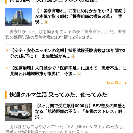
【「警察官離れ」に歯止めはかかるか？】警察庁
が本気で取り組む「警察組織の構造改革」 実
現…
警察庁が目下、頭を悩ませているのが「警察官不足」だ。警察
官の採用試験の受験者数は10年間で2分の1以…
【安全・安心ニッポンの危機】採用試験受験者数は10年間で2
分の1以下に！ 出生数減がも…
【医療崩壊】人口減少で「医師不足」に加えて「患者不足」に
見舞われ地域医療が限界に 今後…
一覧を見る
快適クルマ生活 乗ってみた、使ってみた
【4ヶ月間で受注累計6000台】BEV普及の障壁と
なる「航続距離の不安」「充電のストレス」解
消…
あれほどもてはやされていた「EV（BEV）シフト」の潮流も、
最近では減速基調になっているように見える。…