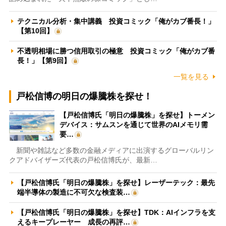
テクニカル分析・集中講義 投資コミック「俺がカブ番長！」
【第10回】
不透明相場に勝つ信用取引の極意 投資コミック「俺がカブ番
長！」【第9回】
一覧を見る
戸松信博の明日の爆騰株を探せ！
【戸松信博氏「明日の爆騰株」を探せ】トーメン
デバイス：サムスンを通じて世界のAIメモリ需
要…
新聞や雑誌など多数の金融メディアに出演するグローバルリン
クアドバイザーズ代表の戸松信博氏が、最新…
【戸松信博氏「明日の爆騰株」を探せ】レーザーテック：最先
端半導体の製造に不可欠な検査装…
【戸松信博氏「明日の爆騰株」を探せ】TDK：AIインフラを支
えるキープレーヤー 成長の再評…