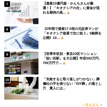
【資産10億円超・かんちさんが厳
7
選！】「キオクシアの次」に資金が流
れる期待の高…
《2年弱で資産17.5倍の元証券マンが
8
「キオクシア急落で次に狙う」5銘柄を
公開》10…
【世帯年収別・東京23区マンション
9
「狙い目駅」を大公開】年収500万円、
700万円で…
「失敗すると取り返しがつかない」葬
10
儀社の手を借りない「DIY葬」の落とし
穴 素人には…
一覧を見る