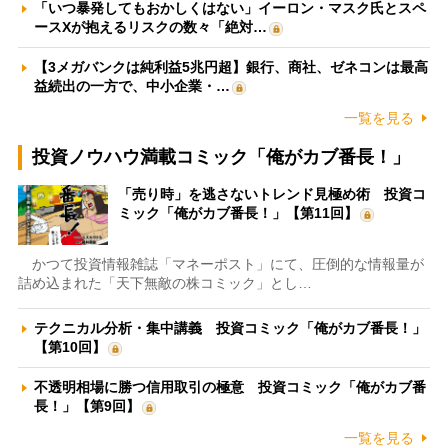
「いつ暴発してもおかしくはない」イーロン・マスク氏とスペ
ースXが抱えるリスクの数々「絶対…
【3メガバンクは純利益5兆円超】銀行、商社、ゼネコンは最高
益続出の一方で、中小企業・…
一覧を見る
投資ノウハウ満載コミック「俺がカブ番長！」
「売り時」を逃さないトレンド見極め術 投資コ
ミック「俺がカブ番長！」【第11回】
かつて投資情報雑誌「マネーポスト」にて、圧倒的な情報量が
詰め込まれた「天下無敵の株コミック」とし…
テクニカル分析・集中講義 投資コミック「俺がカブ番長！」
【第10回】
不透明相場に勝つ信用取引の極意 投資コミック「俺がカブ番
長！」【第9回】
一覧を見る