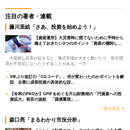
注目の著者・連載
藤川里絵「さあ、投資を始めよう！」
【資産運用】大災害時に慌てないために平時から
備えておきたい3つのポイント「資産の棚卸し…
大規模な災害が起きると、株式市場が大きく動いたり、取引環
境が不安定になったりすることがある。一方…
5年ぶり改訂の「CGコード」、何が変わったのかポイントを解
説 企業に成長投資の具体的な説…
【令和のPKOか】GPIFをめぐる片山財務相の「円資産への投
資拡大」発言の波紋 「国債重視」…
一覧を見る
森口亮「まるわかり市況分析」