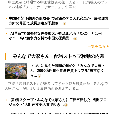
中国経済に精通する中国株投資の第一人者・田代尚機氏のプレ
ミアム連載「チャイナ・リサーチ」。中国企…
中国経済“予想外の低成長”で政策のテコ入れ必至か 経済運営
方針の修正で成長加速が予想さ…
“AI革命”で爆発的な需要拡大が見込まれる「CXO」とは何
か？ 高い競争力を持つ中国の医薬品…
一覧を見る
「みんなで大家さん」配当ストップ騒動の内幕
《ついに見えた問題の核心》「みんなで大家さ
ん」2000億円超不動産投資トラブル“異常なく
ら…
本誌『週刊ポスト』が追及してきた不動産投資商品「みんなで
大家さん」がいよいよ最終局面を迎えている…
【独走スクープ・みんなで大家さん】二転三転した“成田プロ
ジェクト”の計画変更の裏で起き…