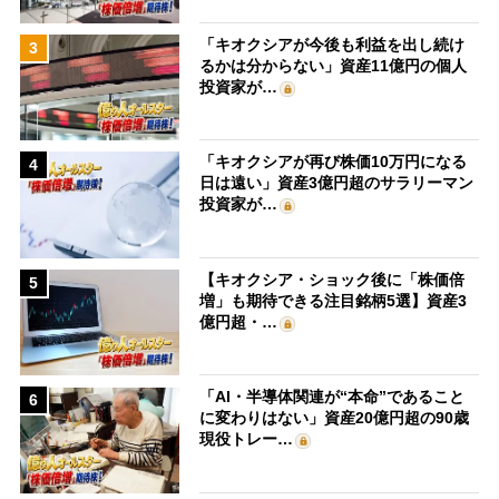
「キオクシアが今後も利益を出し続け
3
るかは分からない」資産11億円の個人
投資家が…
「キオクシアが再び株価10万円になる
4
日は遠い」資産3億円超のサラリーマン
投資家が…
【キオクシア・ショック後に「株価倍
5
増」も期待できる注目銘柄5選】資産3
億円超・…
「AI・半導体関連が“本命”であること
6
に変わりはない」資産20億円超の90歳
現役トレー…