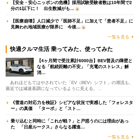
【安全・安心ニッポンの危機】採用試験受験者数は10年間で2
分の1以下に！ 出生数減がも…
【医療崩壊】人口減少で「医師不足」に加えて「患者不足」に
見舞われ地域医療が限界に 今後…
一覧を見る
快適クルマ生活 乗ってみた、使ってみた
【4ヶ月間で受注累計6000台】BEV普及の障壁と
なる「航続距離の不安」「充電のストレス」解
消…
あれほどもてはやされていた「EV（BEV）シフト」の潮流も、
最近では減速基調になっているように見える。…
《雪道の対応力を検証》シビアな状況で実感した「フォレスタ
ー」の真価 「ターボ」と「スト…
乗り込むと同時に「これが軽？」と戸惑うのには理由があっ
た 「日産ルークス」さらなる躍進…
一覧を見る