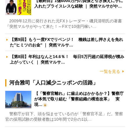
【最終回】1億6000万円の負債と引き換えに手に
入れたプライスレスな経験 ｜ 突然マルサがや…
2009年12月に発行された元FXトレーダー・磯貝清明氏の著書
『突然マルサがやって来た！～FXで10億円稼い…
【第9回】もう一度FXでリベンジ！ 種銭は差し押さえを免れ
た”ヒミツのお金” ｜ 突然マルサ…
【第8回】年利はなんと14.6％！ 毎日5万円超の延滞税が積み
上がっていく ｜ 突然マルサ…
一覧を見る
河合雅司「人口減少ニッポンの活路」
【「警察官離れ」に歯止めはかかるか？】警察庁
が本気で取り組む「警察組織の構造改革」 実
現…
警察庁が目下、頭を悩ませているのが「警察官不足」だ。警察
官の採用試験の受験者数は10年間で2分の1以…