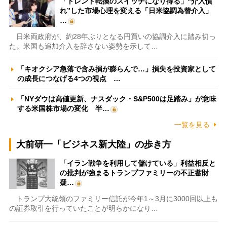
「トレンド転換のスイッチになり得る」“介入慣
れ”した市場心理を変える「日米協調為替介入」
…
日米両政府が、約28年ぶりとなる円買いの協調介入に踏み切っ
た。米国も追加介入を辞さない姿勢を示して…
「キオクシア急落で含み損が膨らんで…」損失を投資家として
の成長につなげる4つの視点 …
「NYダウは高値更新、ナスダック・S&P500は足踏み」が意味
する米国株市場の変化 半…
一覧を見る
大前研一「ビジネス新大陸」の歩き方
「イラン戦争を利用して儲けている」利益相反と
の批判が強まるトランプファミリーの不正蓄財
疑…
トランプ大統領のファミリー信託が今年1～3月に3000回以上も
の証券取引を行っていたことが明らかになり…