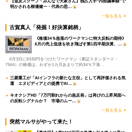
【追及スクープ・みんなで大家さん】独占入手“内部議事録”で
明かされる柳瀬健一・代表の思…
一覧を見る
古賀真人「発掘！好決算銘柄」
《株価34％急落のワークマンに特大反転の期待》
6月の売上低迷を吹き飛ばす第1四半期決算、…
6月3日に8330円をつけたワークマン（東証スタンダード・
7564）の株価は、わずか1カ月あまりで約34％下落…
三菱重工が「AIインフラの新たな主役」として再評価される気
運 エヌビディアとの提携でAI…
キオクシアHD「7万円割れからの急反発」は再びの上昇局面へ
の反転シグナルか？ 市場のムー…
一覧を見る
突然マルサがやって来た！