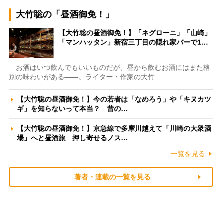
大竹聡の「昼酒御免！」
【大竹聡の昼酒御免！】「ネグローニ」「山崎」
「マンハッタン」新宿三丁目の隠れ家バーで1…
お酒はいつ飲んでもいいものだが、昼から飲むお酒にはまた格
別の味わいがある――。ライター・作家の大竹…
【大竹聡の昼酒御免！】今の若者は「なめろう」や「キヌカツ
ギ」を知らないって本当？ 昔の…
【大竹聡の昼酒御免！】京急線で多摩川越えて「川崎の大衆酒
場」へと昼酒旅 押し寄せるノス…
一覧を見る
著者・連載の一覧を見る