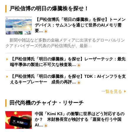
戸松信博の明日の爆騰株を探せ！
【戸松信博氏「明日の爆騰株」を探せ】トーメン
デバイス：サムスンを通じて世界のAIメモリ需
要…
新聞や雑誌など多数の金融メディアに出演するグローバルリン
クアドバイザーズ代表の戸松信博氏が、最新…
【戸松信博氏「明日の爆騰株」を探せ】レーザーテック：最先
端半導体の製造に不可欠な検査装…
【戸松信博氏「明日の爆騰株」を探せ】TDK：AIインフラを支
えるキープレーヤー 成長の再評…
一覧を見る
田代尚機のチャイナ・リサーチ
中国「Kimi K3」の衝撃に世界はどう対応するの
か？ 米財務長官が検討する「蒸留を行う中国
AI…