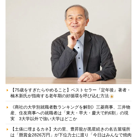
【75歳をすぎたらやめること】ベストセラー『定年後』著者・
楠木新氏が指南する老年期の好循環を呼び込む方法
《商社の大学別就職者数ランキングを解剖》三菱商事、三井物
産、住友商事への就職者は「東大・早大・慶大で約6割」の現
実 3大学以外で強い大学はどこか
【土俵に埋まるカネ】大の里、豊昇龍が黒星続きの名古屋場所
は「懸賞金2826万円」が下位力士に渡り「今日はみんなで焼肉