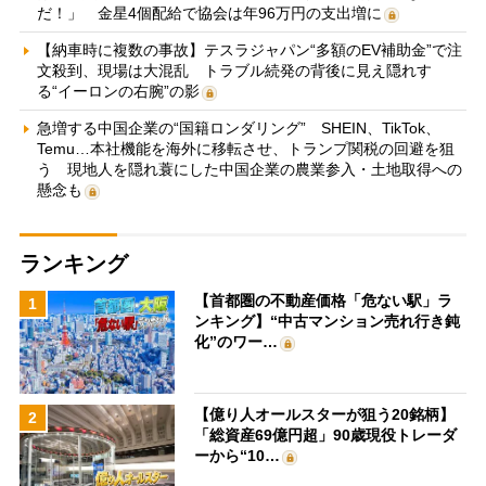
だ！」 金星4個配給で協会は年96万円の支出増に
【納車時に複数の事故】テスラジャパン“多額のEV補助金”で注
文殺到、現場は大混乱 トラブル続発の背後に見え隠れす
る“イーロンの右腕”の影
急増する中国企業の“国籍ロンダリング” SHEIN、TikTok、
Temu…本社機能を海外に移転させ、トランプ関税の回避を狙
う 現地人を隠れ蓑にした中国企業の農業参入・土地取得への
懸念も
ランキング
【首都圏の不動産価格「危ない駅」ラ
1
ンキング】“中古マンション売れ行き鈍
化”のワー…
【億り人オールスターが狙う20銘柄】
2
「総資産69億円超」90歳現役トレーダ
ーから“10…