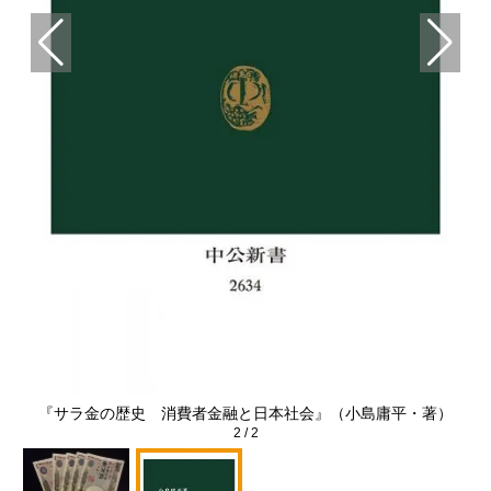
『サラ金の歴史 消費者金融と日本社会』（小島庸平・著）
2
/
2