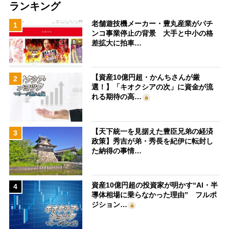
ランキング
老舗遊技機メーカー・豊丸産業がパチ
1
ンコ事業停止の背景 大手と中小の格
差拡大に拍車…
【資産10億円超・かんちさんが厳
2
選！】「キオクシアの次」に資金が流
れる期待の高…
【天下統一を見据えた豊臣兄弟の経済
3
政策】秀吉が弟・秀長を紀伊に転封し
た納得の事情…
資産10億円超の投資家が明かす“AI・半
4
導体相場に乗らなかった理由” フルポ
ジション…