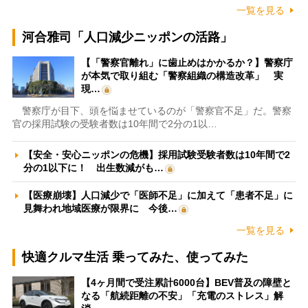
一覧を見る
河合雅司「人口減少ニッポンの活路」
【「警察官離れ」に歯止めはかかるか？】警察庁
が本気で取り組む「警察組織の構造改革」 実
現…
警察庁が目下、頭を悩ませているのが「警察官不足」だ。警察
官の採用試験の受験者数は10年間で2分の1以…
【安全・安心ニッポンの危機】採用試験受験者数は10年間で2
分の1以下に！ 出生数減がも…
【医療崩壊】人口減少で「医師不足」に加えて「患者不足」に
見舞われ地域医療が限界に 今後…
一覧を見る
快適クルマ生活 乗ってみた、使ってみた
【4ヶ月間で受注累計6000台】BEV普及の障壁と
なる「航続距離の不安」「充電のストレス」解