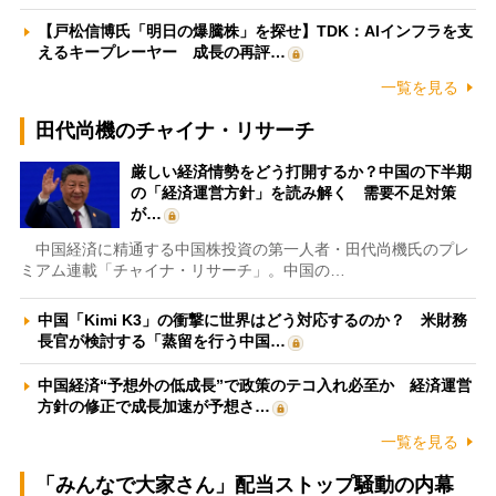
【戸松信博氏「明日の爆騰株」を探せ】TDK：AIインフラを支
えるキープレーヤー 成長の再評…
一覧を見る
田代尚機のチャイナ・リサーチ
厳しい経済情勢をどう打開するか？中国の下半期
の「経済運営方針」を読み解く 需要不足対策
が…
中国経済に精通する中国株投資の第一人者・田代尚機氏のプレ
ミアム連載「チャイナ・リサーチ」。中国の…
中国「Kimi K3」の衝撃に世界はどう対応するのか？ 米財務
長官が検討する「蒸留を行う中国…
中国経済“予想外の低成長”で政策のテコ入れ必至か 経済運営
方針の修正で成長加速が予想さ…
一覧を見る
「みんなで大家さん」配当ストップ騒動の内幕