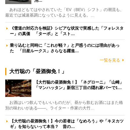
消…
あれほどもてはやされていた「EV（BEV）シフト」の潮流も、
最近では減速基調になっているように見える。…
《雪道の対応力を検証》シビアな状況で実感した「フォレスタ
ー」の真価 「ターボ」と「スト…
乗り込むと同時に「これが軽？」と戸惑うのには理由があっ
た 「日産ルークス」さらなる躍進…
一覧を見る
大竹聡の「昼酒御免！」
【大竹聡の昼酒御免！】「ネグローニ」「山崎」
「マンハッタン」新宿三丁目の隠れ家バーで1…
お酒はいつ飲んでもいいものだが、昼から飲むお酒にはまた格
別の味わいがある――。ライター・作家の大竹…
【大竹聡の昼酒御免！】今の若者は「なめろう」や「キヌカツ
ギ」を知らないって本当？ 昔の…