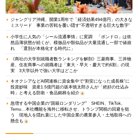
ジャングリア沖縄、開業1周年で「経済効果494億円」の大きな
ミスリード 事業の苦戦を覆い隠す“不透明すぎる巨大な数字”
小学生に人気の「シール流通事情」に変調 「ボンドロ」は依
然品薄状態が続くが、模倣品や類似品が大量流通し一部で値崩
れ 「選別が本格化する時代に」
《商社の大学別就職者数ランキングを解剖》三菱商事、三井物
産、住友商事への就職者は「東大・早大・慶大で約6割」の現
実 3大学以外で強い大学はどこか
キオクシアなどAI関連株に資金集中で“割安になった成長株”に
投資妙味 資産1.5億円超の坂本慎太郎さんが「絶好の仕込み
時」と考える防衛・食品銘柄を紹介
急増する中国企業の“国籍ロンダリング” SHEIN、TikTok、
Temu…本社機能を海外に移転させ、トランプ関税の回避を狙
う 現地人を隠れ蓑にした中国企業の農業参入・土地取得への
懸念も