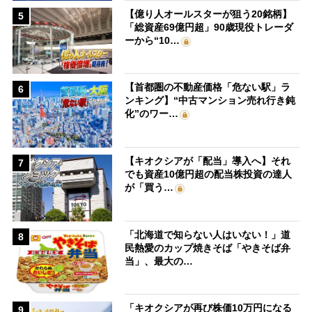
【億り人オールスターが狙う20銘柄】
5
「総資産69億円超」90歳現役トレーダ
ーから“10…
【首都圏の不動産価格「危ない駅」ラ
6
ンキング】“中古マンション売れ行き鈍
化”のワー…
【キオクシアが「配当」導入へ】それ
7
でも資産10億円超の配当株投資の達人
が「買う…
「北海道で知らない人はいない！」道
8
民熱愛のカップ焼きそば「やきそば弁
当」、最大の…
「キオクシアが再び株価10万円になる
9