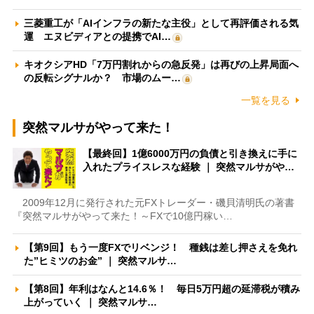
三菱重工が「AIインフラの新たな主役」として再評価される気
運 エヌビディアとの提携でAI…
キオクシアHD「7万円割れからの急反発」は再びの上昇局面へ
の反転シグナルか？ 市場のムー…
一覧を見る
突然マルサがやって来た！
【最終回】1億6000万円の負債と引き換えに手に
入れたプライスレスな経験 ｜ 突然マルサがや…
2009年12月に発行された元FXトレーダー・磯貝清明氏の著書
『突然マルサがやって来た！～FXで10億円稼い…
【第9回】もう一度FXでリベンジ！ 種銭は差し押さえを免れ
た”ヒミツのお金” ｜ 突然マルサ…
【第8回】年利はなんと14.6％！ 毎日5万円超の延滞税が積み
上がっていく ｜ 突然マルサ…