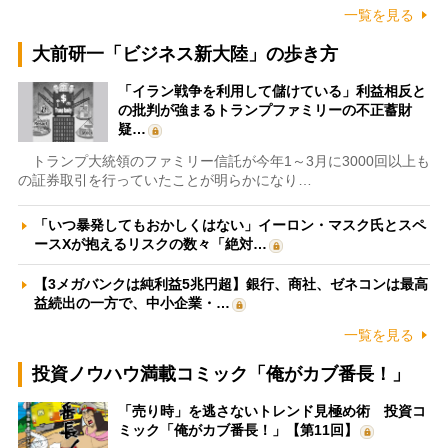
一覧を見る
大前研一「ビジネス新大陸」の歩き方
「イラン戦争を利用して儲けている」利益相反と
の批判が強まるトランプファミリーの不正蓄財
疑…
トランプ大統領のファミリー信託が今年1～3月に3000回以上も
の証券取引を行っていたことが明らかになり…
「いつ暴発してもおかしくはない」イーロン・マスク氏とスペ
ースXが抱えるリスクの数々「絶対…
【3メガバンクは純利益5兆円超】銀行、商社、ゼネコンは最高
益続出の一方で、中小企業・…
一覧を見る
投資ノウハウ満載コミック「俺がカブ番長！」
「売り時」を逃さないトレンド見極め術 投資コ
ミック「俺がカブ番長！」【第11回】