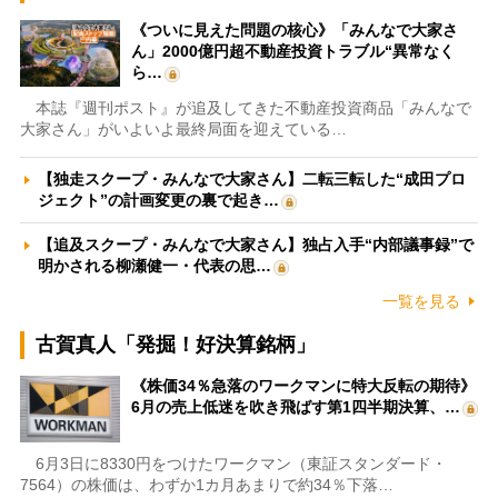
《ついに見えた問題の核心》「みんなで大家さ
ん」2000億円超不動産投資トラブル“異常なく
ら…
本誌『週刊ポスト』が追及してきた不動産投資商品「みんなで
大家さん」がいよいよ最終局面を迎えている…
【独走スクープ・みんなで大家さん】二転三転した“成田プロ
ジェクト”の計画変更の裏で起き…
【追及スクープ・みんなで大家さん】独占入手“内部議事録”で
明かされる柳瀬健一・代表の思…
一覧を見る
古賀真人「発掘！好決算銘柄」
《株価34％急落のワークマンに特大反転の期待》
6月の売上低迷を吹き飛ばす第1四半期決算、…
6月3日に8330円をつけたワークマン（東証スタンダード・
7564）の株価は、わずか1カ月あまりで約34％下落…