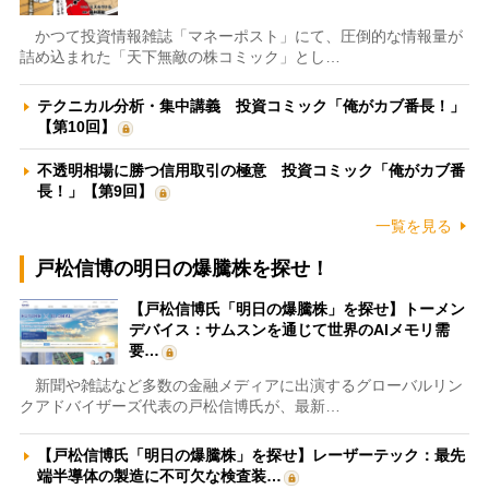
かつて投資情報雑誌「マネーポスト」にて、圧倒的な情報量が
詰め込まれた「天下無敵の株コミック」とし…
テクニカル分析・集中講義 投資コミック「俺がカブ番長！」
【第10回】
不透明相場に勝つ信用取引の極意 投資コミック「俺がカブ番
長！」【第9回】
一覧を見る
戸松信博の明日の爆騰株を探せ！
【戸松信博氏「明日の爆騰株」を探せ】トーメン
デバイス：サムスンを通じて世界のAIメモリ需
要…
新聞や雑誌など多数の金融メディアに出演するグローバルリン
クアドバイザーズ代表の戸松信博氏が、最新…
【戸松信博氏「明日の爆騰株」を探せ】レーザーテック：最先
端半導体の製造に不可欠な検査装…