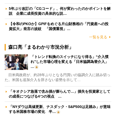
5年ぶり改訂の「CGコード」、何が変わったのかポイントを解
説 企業に成長投資の具体的な説…
【令和のPKOか】GPIFをめぐる片山財務相の「円資産への投
資拡大」発言の波紋 「国債重視」…
一覧を見る
森口亮「まるわかり市況分析」
「トレンド転換のスイッチになり得る」“介入慣
れ”した市場心理を変える「日米協調為替介入」
…
日米両政府が、約28年ぶりとなる円買いの協調介入に踏み切っ
た。米国も追加介入を辞さない姿勢を示して…
「キオクシア急落で含み損が膨らんで…」損失を投資家として
の成長につなげる4つの視点 …
「NYダウは高値更新、ナスダック・S&P500は足踏み」が意味
する米国株市場の変化 半…