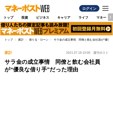
ログイン
トップ
投資
ビジネス
キャリア
ライフ
マネー
トップ
家計
借りる・ローン
サラ金の成立事情 同僚と飲む会社員が“優良な
家計
2021.07.19 15:00
週刊ポスト
サラ金の成立事情 同僚と飲む会社員
が“優良な借り手”だった理由
Loaded
:
100.00%
/
Unmute