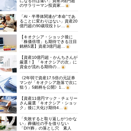
になる日は遠い」資産3億円超
のサラリーマン投資家…
「AI・半導体関連が“本命”であ
ることに変わりはない」資産20
億円超の90歳現役トレ…
【キオクシア・ショック後に
「株価倍増」も期待できる注目
銘柄5選】資産3億円超…
【資産10億円超・かんちさんが
厳選！】「キオクシアの次」に
資金が流れる期待の…
《2年弱で資産17.5倍の元証券
マンが「キオクシア急落で次に
狙う」5銘柄を公開》1…
【資産11億円マック・チェリー
さん厳選「キオクシア・ショッ
ク」後に大化け期待4…
「失敗すると取り返しがつかな
い」葬儀社の手を借りない
「DIY葬」の落とし穴 素人