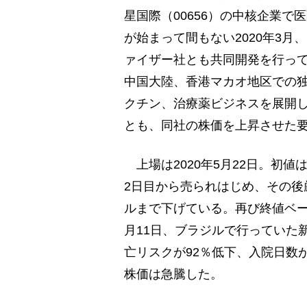
星国際（00656）の中核企業
が始まって間もない2020年3
ァイザー社とも共同開発を行って
中国大陸、香港マカオ地区での
クチン、治療薬ビジネスを展開
とも、同社の株価を上昇させた
上場は2020年5月22日。初値
2日目から売られはじめ、その後厳
ルまで下げている。再び終値ベース
月11日、ブラジルで行っていた
亡リスクが92％低下、入院日数
株価は急騰した。