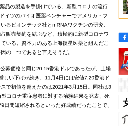
で医薬品の製造を手掛けている。新型コロナの流行
月、ドイツのバイオ医薬ベンチャーでアメリカ・フ
いるビオンテック社とmRNAワクチンの研究、
独占販売契約を結ぶなど、積極的に新型コロナワ
している。資本力のある上海復星医薬と組んだこ
要因の一つであると言えそうだ。
は公募価格と同じ20.15香港ドルであったが、上場
しい下げが続き、11月4日には安値7.20香港ド
で初値を超えたのは2021年3月15日。同社は3
新型コロナ重症患者に対する治験結果を発表、死
が9日間短縮されるといった好成績だったことで、