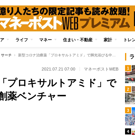
ア
ライフ
マネー
住まい・不動産
家計
トレ
リサーチ
新型コロナ治療薬「プロキサルトアミド」で脚光浴びる中国の創薬ベンチャー
ラ
1
2021.07.21 07:00
マネーポストWEB
「プロキサルトアミド」で
2
創薬ベンチャー
Loaded
:
3
100.00%
/
4