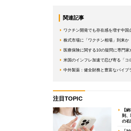
関連記事
ワクチン開発でも存在感を増す中国
株式市場に「ワクチン相場」到来か
医療保険に関する10の疑問に専門
米国のインフレ加速で忍び寄る「コ
中外製薬：健全財務と豊富なパイプ
注目TOPIC
【納
到、
の右
「3