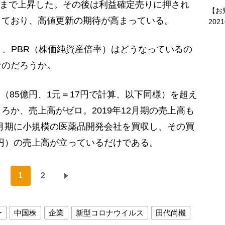
ルまで上昇した。その後は利益確定売りに押され
【お
きており、高値更新の期待が高まっている。
202
、PBR（株価純資産倍率）はどうなっているの
なのだろうか。
元（85億円、1元＝17円で計算、以下同様）を超え
ろか、売上高がゼロ。2019年12月期の売上高も
12月期に小規模の医薬品開発会社を買収し、その買
万円）の売上高が立っているだけである。
1
2
ー
中国株
企業
新型コロナウイルス
田代尚機