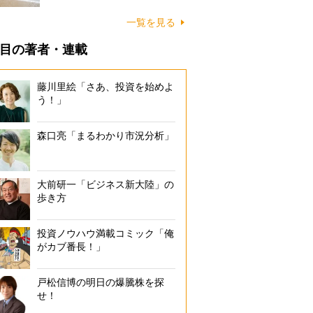
に…
一覧を見る
目の著者・連載
藤川里絵「さあ、投資を始めよ
う！」
森口亮「まるわかり市況分析」
大前研一「ビジネス新大陸」の
歩き方
投資ノウハウ満載コミック「俺
がカブ番長！」
戸松信博の明日の爆騰株を探
せ！