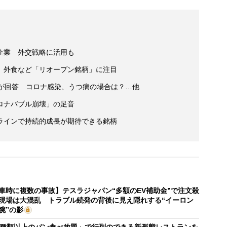
企業 外交戦略に活用も
 外食など「リオープン銘柄」に注目
家が回答 コロナ感染、うつ病の場合は？…他
ロナバブル崩壊」の足音
ラインで持続的成長が期待できる銘柄
車時に複数の事故】テスラジャパン“多額のEV補助金”で注文殺
現場は大混乱 トラブル続発の背後に見え隠れする“イーロン
腕”の影
0種類以上のパン食べ放題」で行列のできる新形態レストランを