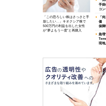
手掛
コン
「この恐ろしい株はさっさと手
「何
放したい…」キオクシア株で
価 
500万円の利益を出した女性
保障
が“夢よもう一度”と再購入
急増
Te
現地