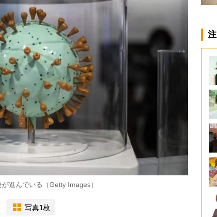
注
でいる（Getty Images）
写真1枚