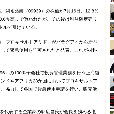
拓薬業（09939）の株価が7月16日、12.8％
0.6％高まで買われたが、その後は利益確定売り
港ドルで引けている。
薬「プロキサルトアミド」がパラグアイから新型
として緊急使用を許可されたと発表、これが材料
96）の100％子会社で投資管理業務を行う上海復
ンドやアフリカ28か国においてプロキサルトア
た。協力して各国で緊急使用申請を行い、販売活
国を代表する企業家の郭広昌氏が会長を務める復