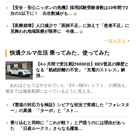
【安全・安心ニッポンの危機】採用試験受験者数は10年間で2
分の1以下に！ 出生数減がも…
【医療崩壊】人口減少で「医師不足」に加えて「患者不足」に
見舞われ地域医療が限界に 今後…
一覧を見る
快適クルマ生活 乗ってみた、使ってみた
【4ヶ月間で受注累計6000台】BEV普及の障壁と
なる「航続距離の不安」「充電のストレス」解
消…
あれほどもてはやされていた「EV（BEV）シフト」の潮流も、
最近では減速基調になっているように見える。…
《雪道の対応力を検証》シビアな状況で実感した「フォレスタ
ー」の真価 「ターボ」と「スト…
乗り込むと同時に「これが軽？」と戸惑うのには理由があっ
た 「日産ルークス」さらなる躍進…