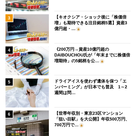
【キオクシア・ショック後に「株価倍
3
増」も期待できる注目銘柄5選】資産3
億円超・…
《200万円→資産10億円超の
4
DAIBOUCHOU氏が「年末までに株価倍
増期待」の5銘柄を公…
ドライアイスを使わず遺体を保つ「エ
5
ンバーミング」が日本でも普及 1～2
週間は問…
【世帯年収別・東京23区マンション
6
「狙い目駅」を大公開】年収500万円、
700万円で…