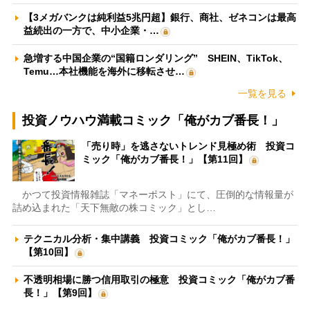
【3メガバンクは純利益5兆円超】銀行、商社、ゼネコンは最高
益続出の一方で、中小企業・…
急増する中国企業の“国籍ロンダリング” SHEIN、TikTok、
Temu…本社機能を海外に移転させ…
一覧を見る
投資ノウハウ満載コミック「俺がカブ番長！」
「売り時」を逃さないトレンド見極め術 投資コ
ミック「俺がカブ番長！」【第11回】
かつて投資情報雑誌「マネーポスト」にて、圧倒的な情報量が
詰め込まれた「天下無敵の株コミック」とし…
テクニカル分析・集中講義 投資コミック「俺がカブ番長！」
【第10回】
不透明相場に勝つ信用取引の極意 投資コミック「俺がカブ番
長！」【第9回】