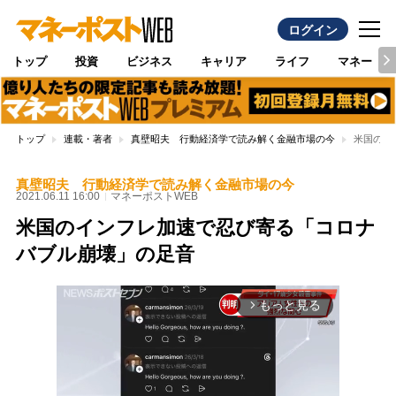
ログイン
トップ
投資
ビジネス
キャリア
ライフ
マネー
トップ
連載・著者
真壁昭夫 行動経済学で読み解く金融市場の今
米国のイ
真壁昭夫 行動経済学で読み解く金融市場の今
2021.06.11 16:00
マネーポストWEB
米国のインフレ加速で忍び寄る「コロナ
バブル崩壊」の足音
もっと見る
arrow_forward_ios