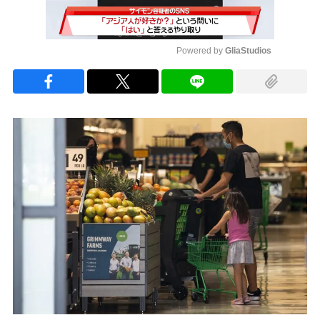
Powered by 
GliaStudios
Mute