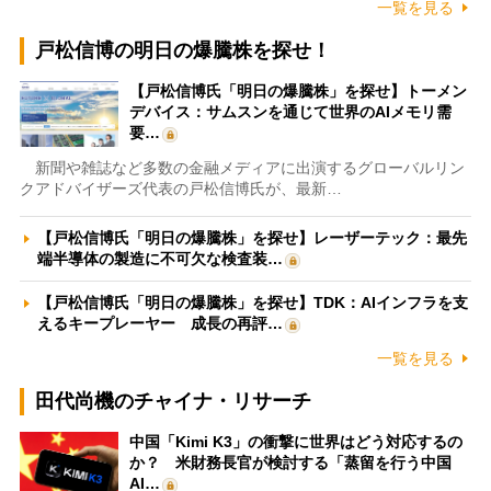
一覧を見る
戸松信博の明日の爆騰株を探せ！
【戸松信博氏「明日の爆騰株」を探せ】トーメン
デバイス：サムスンを通じて世界のAIメモリ需
要…
新聞や雑誌など多数の金融メディアに出演するグローバルリン
クアドバイザーズ代表の戸松信博氏が、最新…
【戸松信博氏「明日の爆騰株」を探せ】レーザーテック：最先
端半導体の製造に不可欠な検査装…
【戸松信博氏「明日の爆騰株」を探せ】TDK：AIインフラを支
えるキープレーヤー 成長の再評…
一覧を見る
田代尚機のチャイナ・リサーチ
中国「Kimi K3」の衝撃に世界はどう対応するの
か？ 米財務長官が検討する「蒸留を行う中国
AI…