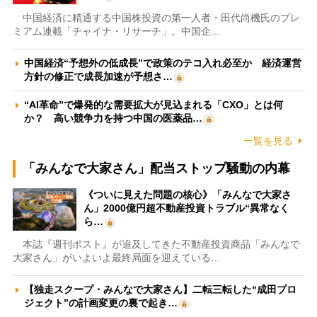
中国経済に精通する中国株投資の第一人者・田代尚機氏のプレ
ミアム連載「チャイナ・リサーチ」。中国企…
中国経済“予想外の低成長”で政策のテコ入れ必至か 経済運営
方針の修正で成長加速が予想さ…
“AI革命”で爆発的な需要拡大が見込まれる「CXO」とは何
か？ 高い競争力を持つ中国の医薬品…
一覧を見る
「みんなで大家さん」配当ストップ騒動の内幕
《ついに見えた問題の核心》「みんなで大家さ
ん」2000億円超不動産投資トラブル“異常なく
ら…
本誌『週刊ポスト』が追及してきた不動産投資商品「みんなで
大家さん」がいよいよ最終局面を迎えている…
【独走スクープ・みんなで大家さん】二転三転した“成田プロ
ジェクト”の計画変更の裏で起き…