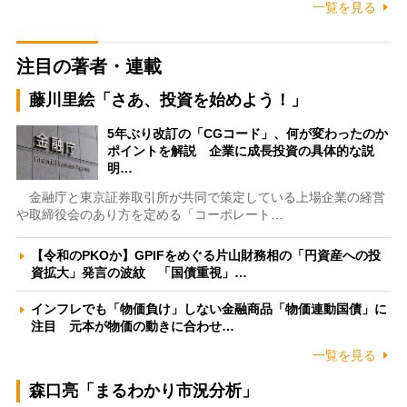
一覧を見る
注目の著者・連載
藤川里絵「さあ、投資を始めよう！」
5年ぶり改訂の「CGコード」、何が変わったのか
ポイントを解説 企業に成長投資の具体的な説
明…
金融庁と東京証券取引所が共同で策定している上場企業の経営
や取締役会のあり方を定める「コーポレート…
【令和のPKOか】GPIFをめぐる片山財務相の「円資産への投
資拡大」発言の波紋 「国債重視」…
インフレでも「物価負け」しない金融商品「物価連動国債」に
注目 元本が物価の動きに合わせ…
一覧を見る
森口亮「まるわかり市況分析」