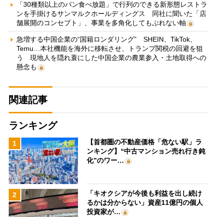
「30種類以上のパン食べ放題」で行列のできる新形態レストラ
ンを手掛けるサンマルクホールディングス 同社に聞いた「店
舗展開のコンセプト」、事業を多角化してもぶれない軸
急増する中国企業の“国籍ロンダリング” SHEIN、TikTok、
Temu…本社機能を海外に移転させ、トランプ関税の回避を狙
う 現地人を隠れ蓑にした中国企業の農業参入・土地取得への
懸念も
関連記事
ランキング
【首都圏の不動産価格「危ない駅」ラ
1
ンキング】“中古マンション売れ行き鈍
化”のワー…
「キオクシアが今後も利益を出し続け
2
るかは分からない」資産11億円の個人
投資家が…