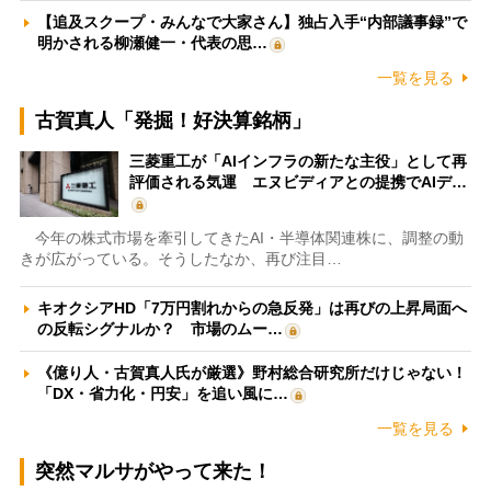
【追及スクープ・みんなで大家さん】独占入手“内部議事録”で
明かされる柳瀬健一・代表の思…
一覧を見る
古賀真人「発掘！好決算銘柄」
三菱重工が「AIインフラの新たな主役」として再
評価される気運 エヌビディアとの提携でAIデ…
今年の株式市場を牽引してきたAI・半導体関連株に、調整の動
きが広がっている。そうしたなか、再び注目…
キオクシアHD「7万円割れからの急反発」は再びの上昇局面へ
の反転シグナルか？ 市場のムー…
《億り人・古賀真人氏が厳選》野村総合研究所だけじゃない！
「DX・省力化・円安」を追い風に…
一覧を見る
突然マルサがやって来た！