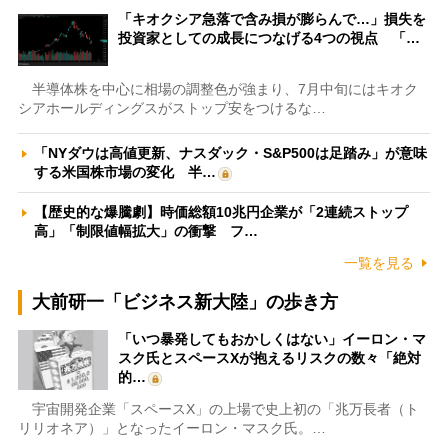
「キオクシア急落で含み損が膨らんで…」損失を
投資家としての成長につなげる4つの視点 「…
半導体株を中心に相場の調整色が強まり、7月中旬にはキオク
シアホールディングスがストップ安をつけるな…
「NYダウは高値更新、ナスダック・S&P500は足踏み」が意味
する米国株市場の変化 半…
【歴史的な爆騰劇】時価総額10兆円企業が「2連続ストップ
高」「制限値幅拡大」の衝撃 フ…
一覧を見る
大前研一「ビジネス新大陸」の歩き方
「いつ暴発してもおかしくはない」イーロン・マ
スク氏とスペースXが抱えるリスクの数々「絶対
的…
宇宙開発企業「スペースX」の上場で史上初の「兆万長者（ト
リリオネア）」となったイーロン・マスク氏。…