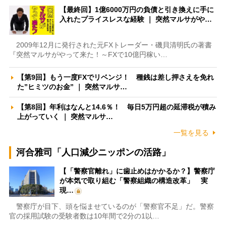
【最終回】1億6000万円の負債と引き換えに手に
入れたプライスレスな経験 ｜ 突然マルサがや…
2009年12月に発行された元FXトレーダー・磯貝清明氏の著書
『突然マルサがやって来た！～FXで10億円稼い…
【第9回】もう一度FXでリベンジ！ 種銭は差し押さえを免れ
た”ヒミツのお金” ｜ 突然マルサ…
【第8回】年利はなんと14.6％！ 毎日5万円超の延滞税が積み
上がっていく ｜ 突然マルサ…
一覧を見る
河合雅司「人口減少ニッポンの活路」
【「警察官離れ」に歯止めはかかるか？】警察庁
が本気で取り組む「警察組織の構造改革」 実
現…
警察庁が目下、頭を悩ませているのが「警察官不足」だ。警察
官の採用試験の受験者数は10年間で2分の1以…