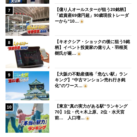
【億り人オールスターが狙う20銘柄】
7
「総資産69億円超」90歳現役トレーダ
ーから“10…
【キオクシア・ショックの後に狙う5銘
8
柄】イベント投資家の億り人・羽根英
樹氏が厳…
【大阪の不動産価格「危ない駅」ラン
9
キング】“中古マンション売れ行き鈍
化”のワース…
【東京“真の実力がある駅”ランキング
10
70】1位・代々木上原、2位・水天宮
前… 人口増…