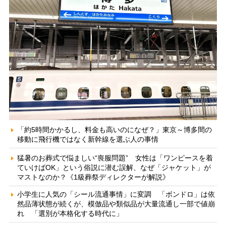
「約5時間かかるし、料金も高いのになぜ？」東京～博多間の
移動に飛行機ではなく新幹線を選ぶ人の事情
猛暑のお葬式で悩ましい“喪服問題” 女性は「ワンピースを着
ていけばOK」という俗説に潜む誤解、なぜ「ジャケット」が
マストなのか？《1級葬祭ディレクターが解説》
小学生に人気の「シール流通事情」に変調 「ボンドロ」は依
然品薄状態が続くが、模倣品や類似品が大量流通し一部で値崩
れ 「選別が本格化する時代に」