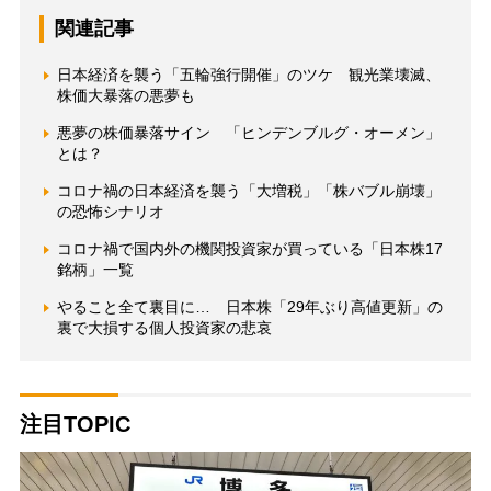
関連記事
日本経済を襲う「五輪強行開催」のツケ 観光業壊滅、
株価大暴落の悪夢も
悪夢の株価暴落サイン 「ヒンデンブルグ・オーメン」
とは？
コロナ禍の日本経済を襲う「大増税」「株バブル崩壊」
の恐怖シナリオ
コロナ禍で国内外の機関投資家が買っている「日本株17
銘柄」一覧
やること全て裏目に… 日本株「29年ぶり高値更新」の
裏で大損する個人投資家の悲哀
注目TOPIC