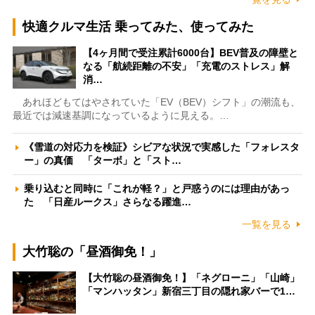
快適クルマ生活 乗ってみた、使ってみた
【4ヶ月間で受注累計6000台】BEV普及の障壁と
なる「航続距離の不安」「充電のストレス」解
消…
あれほどもてはやされていた「EV（BEV）シフト」の潮流も、
最近では減速基調になっているように見える。…
《雪道の対応力を検証》シビアな状況で実感した「フォレスタ
ー」の真価 「ターボ」と「スト…
乗り込むと同時に「これが軽？」と戸惑うのには理由があっ
た 「日産ルークス」さらなる躍進…
一覧を見る
大竹聡の「昼酒御免！」
【大竹聡の昼酒御免！】「ネグローニ」「山崎」
「マンハッタン」新宿三丁目の隠れ家バーで1…