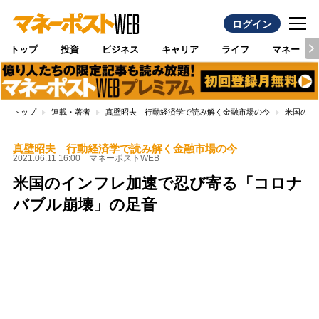
ログイン
トップ
投資
ビジネス
キャリア
ライフ
マネー
トップ
連載・著者
真壁昭夫 行動経済学で読み解く金融市場の今
米国のイ
真壁昭夫 行動経済学で読み解く金融市場の今
2021.06.11 16:00
マネーポストWEB
米国のインフレ加速で忍び寄る「コロナ
バブル崩壊」の足音
Loaded
:
100.00%
/
Unmute