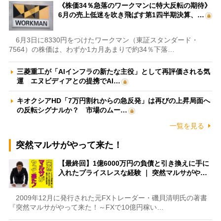
《株価34％急落のワークマンに特大反転の期待》
6月の売上低迷を吹き飛ばす第1四半期決算、…
6月3日に8330円をつけたワークマン（東証スタンダード・
7564）の株価は、わずか1カ月あまりで約34％下落…
三菱重工が「AIインフラの新たな主役」として再評価される気
運 エヌビディアとの提携でAI…
キオクシアHD「7万円割れからの急反発」は再びの上昇局面へ
の反転シグナルか？ 市場のムー…
一覧を見る
突然マルサがやって来た！
【最終回】1億6000万円の負債と引き換えに手に
入れたプライスレスな経験 ｜ 突然マルサがや…
2009年12月に発行された元FXトレーダー・磯貝清明氏の著書
『突然マルサがやって来た！～FXで10億円稼い…