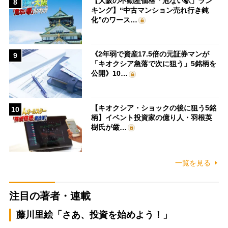
【大阪の不動産価格「危ない駅」ラン
8
キング】“中古マンション売れ行き鈍
化”のワース…
《2年弱で資産17.5倍の元証券マンが
9
「キオクシア急落で次に狙う」5銘柄を
公開》10…
【キオクシア・ショックの後に狙う5銘
10
柄】イベント投資家の億り人・羽根英
樹氏が厳…
一覧を見る
注目の著者・連載
藤川里絵「さあ、投資を始めよう！」