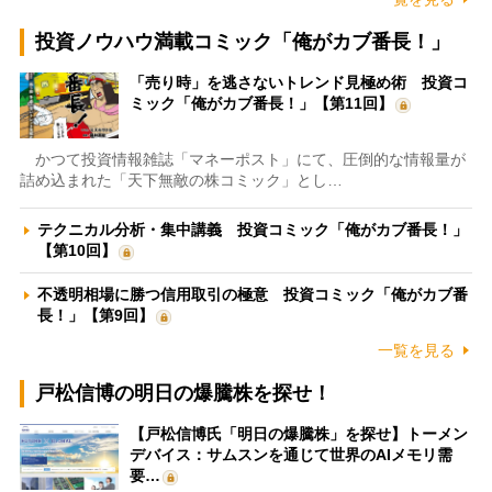
投資ノウハウ満載コミック「俺がカブ番長！」
「売り時」を逃さないトレンド見極め術 投資コ
ミック「俺がカブ番長！」【第11回】
かつて投資情報雑誌「マネーポスト」にて、圧倒的な情報量が
詰め込まれた「天下無敵の株コミック」とし…
テクニカル分析・集中講義 投資コミック「俺がカブ番長！」
【第10回】
不透明相場に勝つ信用取引の極意 投資コミック「俺がカブ番
長！」【第9回】
一覧を見る
戸松信博の明日の爆騰株を探せ！
【戸松信博氏「明日の爆騰株」を探せ】トーメン
デバイス：サムスンを通じて世界のAIメモリ需
要…