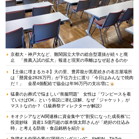
京都大・神戸大など、難関国立大学の総合型選抜が続々と廃
止 「推薦入試の拡大」報道と現実の乖離はなぜ起きるのか
【土俵に埋まるカネ】大の里、豊昇龍が黒星続きの名古屋場所
は「懸賞金2826万円」が下位力士に渡り「今日はみんなで焼肉
だ！」 金星4個配給で協会は年96万円の支出増に
猛暑のお葬式で悩ましい“喪服問題” 女性は「ワンピースを着
ていけばOK」という俗説に潜む誤解、なぜ「ジャケット」が
マストなのか？《1級葬祭ディレクターが解説》
キオクシアなどAI関連株に資金集中で“割安になった成長株”に
投資妙味 資産1.5億円超の坂本慎太郎さんが「絶好の仕込み
時」と考える防衛・食品銘柄を紹介
急増する中国企業の“国籍ロンダリング” SHEIN、TikTok、