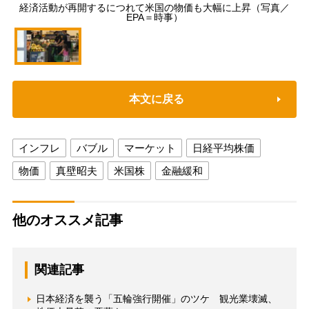
経済活動が再開するにつれて米国の物価も大幅に上昇（写真／
EPA＝時事）
本文に戻る
インフレ
バブル
マーケット
日経平均株価
物価
真壁昭夫
米国株
金融緩和
他のオススメ記事
関連記事
日本経済を襲う「五輪強行開催」のツケ 観光業壊滅、