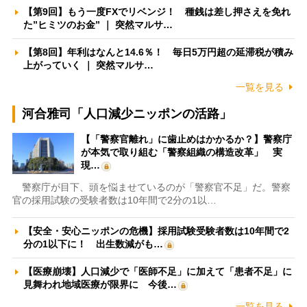
【第9回】もう一度FXでリベンジ！ 種銭は差し押さえを免れ
た”ヒミツのお金” ｜ 突然マルサ…
【第8回】年利はなんと14.6％！ 毎日5万円超の延滞税が積み
上がっていく ｜ 突然マルサ…
一覧を見る
河合雅司「人口減少ニッポンの活路」
【「警察官離れ」に歯止めはかかるか？】警察庁
が本気で取り組む「警察組織の構造改革」 実
現…
警察庁が目下、頭を悩ませているのが「警察官不足」だ。警察
官の採用試験の受験者数は10年間で2分の1以…
【安全・安心ニッポンの危機】採用試験受験者数は10年間で2
分の1以下に！ 出生数減がも…
【医療崩壊】人口減少で「医師不足」に加えて「患者不足」に
見舞われ地域医療が限界に 今後…
一覧を見る