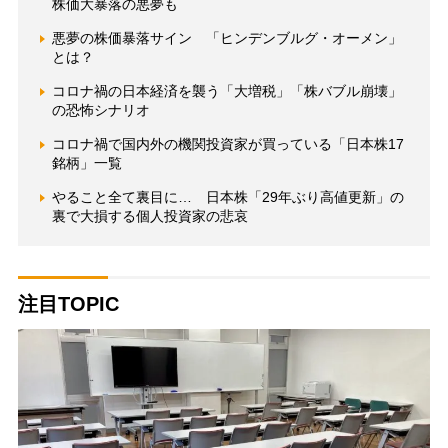
株価大暴落の悪夢も
悪夢の株価暴落サイン 「ヒンデンブルグ・オーメン」
とは？
コロナ禍の日本経済を襲う「大増税」「株バブル崩壊」
の恐怖シナリオ
コロナ禍で国内外の機関投資家が買っている「日本株17
銘柄」一覧
やること全て裏目に… 日本株「29年ぶり高値更新」の
裏で大損する個人投資家の悲哀
注目TOPIC