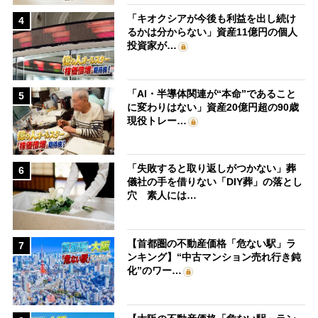
「キオクシアが今後も利益を出し続け
4
るかは分からない」資産11億円の個人
投資家が…
「AI・半導体関連が“本命”であること
5
に変わりはない」資産20億円超の90歳
現役トレー…
「失敗すると取り返しがつかない」葬
6
儀社の手を借りない「DIY葬」の落とし
穴 素人には…
【首都圏の不動産価格「危ない駅」ラ
7
ンキング】“中古マンション売れ行き鈍
化”のワー…