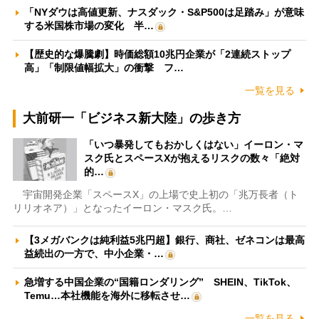
「NYダウは高値更新、ナスダック・S&P500は足踏み」が意味
する米国株市場の変化 半…
【歴史的な爆騰劇】時価総額10兆円企業が「2連続ストップ
高」「制限値幅拡大」の衝撃 フ…
一覧を見る
大前研一「ビジネス新大陸」の歩き方
「いつ暴発してもおかしくはない」イーロン・マ
スク氏とスペースXが抱えるリスクの数々「絶対
的…
宇宙開発企業「スペースX」の上場で史上初の「兆万長者（ト
リリオネア）」となったイーロン・マスク氏。…
【3メガバンクは純利益5兆円超】銀行、商社、ゼネコンは最高
益続出の一方で、中小企業・…
急増する中国企業の“国籍ロンダリング” SHEIN、TikTok、
Temu…本社機能を海外に移転させ…
一覧を見る