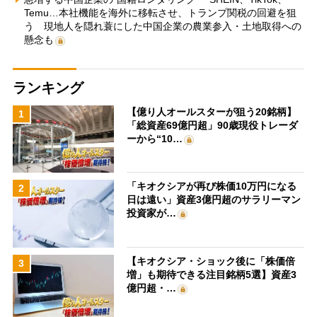
Temu…本社機能を海外に移転させ、トランプ関税の回避を狙
う 現地人を隠れ蓑にした中国企業の農業参入・土地取得への
懸念も
ランキング
【億り人オールスターが狙う20銘柄】
1
「総資産69億円超」90歳現役トレーダ
ーから“10…
「キオクシアが再び株価10万円になる
2
日は遠い」資産3億円超のサラリーマン
投資家が…
【キオクシア・ショック後に「株価倍
3
増」も期待できる注目銘柄5選】資産3
億円超・…