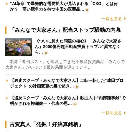
“AI革命”で爆発的な需要拡大が見込まれる「CXO」とは何
か？ 高い競争力を持つ中国の医薬品…
一覧を見る
「みんなで大家さん」配当ストップ騒動の内幕
《ついに見えた問題の核心》「みんなで大家さ
ん」2000億円超不動産投資トラブル“異常なく
ら…
本誌『週刊ポスト』が追及してきた不動産投資商品「みんなで
大家さん」がいよいよ最終局面を迎えている…
【独走スクープ・みんなで大家さん】二転三転した“成田プロ
ジェクト”の計画変更の裏で起き…
【追及スクープ・みんなで大家さん】独占入手“内部議事録”で
明かされる柳瀬健一・代表の思…
一覧を見る
古賀真人「発掘！好決算銘柄」