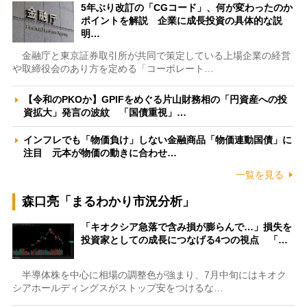
5年ぶり改訂の「CGコード」、何が変わったのか
ポイントを解説 企業に成長投資の具体的な説
明…
金融庁と東京証券取引所が共同で策定している上場企業の経営
や取締役会のあり方を定める「コーポレート…
【令和のPKOか】GPIFをめぐる片山財務相の「円資産への投
資拡大」発言の波紋 「国債重視」…
インフレでも「物価負け」しない金融商品「物価連動国債」に
注目 元本が物価の動きに合わせ…
一覧を見る
森口亮「まるわかり市況分析」
「キオクシア急落で含み損が膨らんで…」損失を
投資家としての成長につなげる4つの視点 「…
半導体株を中心に相場の調整色が強まり、7月中旬にはキオク
シアホールディングスがストップ安をつけるな…