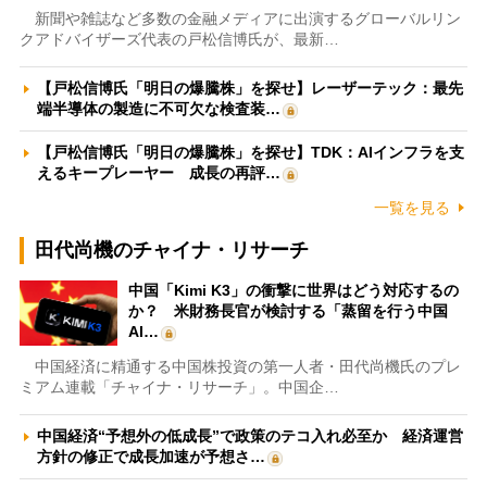
新聞や雑誌など多数の金融メディアに出演するグローバルリン
クアドバイザーズ代表の戸松信博氏が、最新…
【戸松信博氏「明日の爆騰株」を探せ】レーザーテック：最先
端半導体の製造に不可欠な検査装…
【戸松信博氏「明日の爆騰株」を探せ】TDK：AIインフラを支
えるキープレーヤー 成長の再評…
一覧を見る
田代尚機のチャイナ・リサーチ
中国「Kimi K3」の衝撃に世界はどう対応するの
か？ 米財務長官が検討する「蒸留を行う中国
AI…
中国経済に精通する中国株投資の第一人者・田代尚機氏のプレ
ミアム連載「チャイナ・リサーチ」。中国企…
中国経済“予想外の低成長”で政策のテコ入れ必至か 経済運営
方針の修正で成長加速が予想さ…