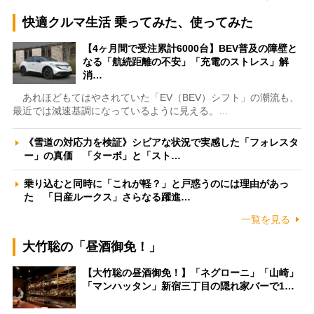
快適クルマ生活 乗ってみた、使ってみた
【4ヶ月間で受注累計6000台】BEV普及の障壁と
なる「航続距離の不安」「充電のストレス」解
消…
あれほどもてはやされていた「EV（BEV）シフト」の潮流も、
最近では減速基調になっているように見える。…
《雪道の対応力を検証》シビアな状況で実感した「フォレスタ
ー」の真価 「ターボ」と「スト…
乗り込むと同時に「これが軽？」と戸惑うのには理由があっ
た 「日産ルークス」さらなる躍進…
一覧を見る
大竹聡の「昼酒御免！」
【大竹聡の昼酒御免！】「ネグローニ」「山崎」
「マンハッタン」新宿三丁目の隠れ家バーで1…