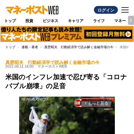
ログイン
トップ
投資
ビジネス
キャリア
ライフ
マネー
トップ
連載・著者
真壁昭夫 行動経済学で読み解く金融市場の今
米国のイ
真壁昭夫 行動経済学で読み解く金融市場の今
2021.06.11 16:00
マネーポストWEB
米国のインフレ加速で忍び寄る「コロナ
バブル崩壊」の足音
もっと見る
arrow_forward_ios