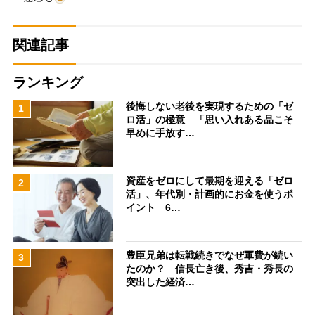
関連記事
ランキング
後悔しない老後を実現するための「ゼ
1
ロ活」の極意 「思い入れある品こそ
早めに手放す…
資産をゼロにして最期を迎える「ゼロ
2
活」、年代別・計画的にお金を使うポ
イント 6…
豊臣兄弟は転戦続きでなぜ軍費が続い
3
たのか？ 信長亡き後、秀吉・秀長の
突出した経済…