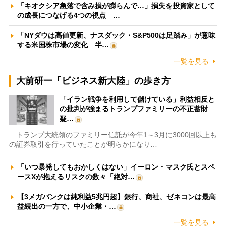
「キオクシア急落で含み損が膨らんで…」損失を投資家として
の成長につなげる4つの視点 …
「NYダウは高値更新、ナスダック・S&P500は足踏み」が意味
する米国株市場の変化 半…
一覧を見る
大前研一「ビジネス新大陸」の歩き方
「イラン戦争を利用して儲けている」利益相反と
の批判が強まるトランプファミリーの不正蓄財
疑…
トランプ大統領のファミリー信託が今年1～3月に3000回以上も
の証券取引を行っていたことが明らかになり…
「いつ暴発してもおかしくはない」イーロン・マスク氏とスペ
ースXが抱えるリスクの数々「絶対…
【3メガバンクは純利益5兆円超】銀行、商社、ゼネコンは最高
益続出の一方で、中小企業・…
一覧を見る