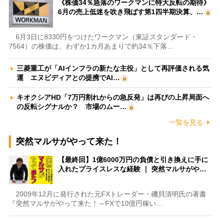
《株価34％急落のワークマンに特大反転の期待》
6月の売上低迷を吹き飛ばす第1四半期決算、…
6月3日に8330円をつけたワークマン（東証スタンダード・
7564）の株価は、わずか1カ月あまりで約34％下落…
三菱重工が「AIインフラの新たな主役」として再評価される気
運 エヌビディアとの提携でAI…
キオクシアHD「7万円割れからの急反発」は再びの上昇局面へ
の反転シグナルか？ 市場のムー…
一覧を見る
突然マルサがやって来た！
【最終回】1億6000万円の負債と引き換えに手に
入れたプライスレスな経験 ｜ 突然マルサがや…
2009年12月に発行された元FXトレーダー・磯貝清明氏の著書
『突然マルサがやって来た！～FXで10億円稼い…