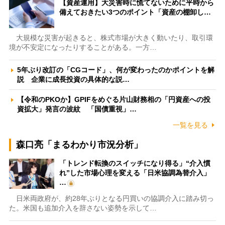
【資産運用】大災害時に慌てないために平時から
備えておきたい3つのポイント「資産の棚卸し…
大規模な災害が起きると、株式市場が大きく動いたり、取引環
境が不安定になったりすることがある。一方…
5年ぶり改訂の「CGコード」、何が変わったのかポイントを解
説 企業に成長投資の具体的な説…
【令和のPKOか】GPIFをめぐる片山財務相の「円資産への投
資拡大」発言の波紋 「国債重視」…
一覧を見る
森口亮「まるわかり市況分析」
「トレンド転換のスイッチになり得る」“介入慣
れ”した市場心理を変える「日米協調為替介入」
…
日米両政府が、約28年ぶりとなる円買いの協調介入に踏み切っ
た。米国も追加介入を辞さない姿勢を示して…