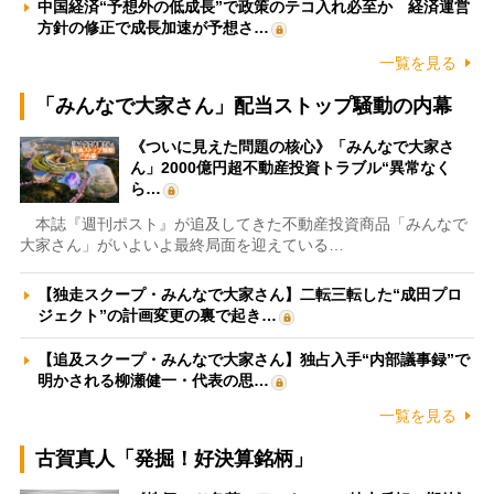
中国経済“予想外の低成長”で政策のテコ入れ必至か 経済運営
方針の修正で成長加速が予想さ…
一覧を見る
「みんなで大家さん」配当ストップ騒動の内幕
《ついに見えた問題の核心》「みんなで大家さ
ん」2000億円超不動産投資トラブル“異常なく
ら…
本誌『週刊ポスト』が追及してきた不動産投資商品「みんなで
大家さん」がいよいよ最終局面を迎えている…
【独走スクープ・みんなで大家さん】二転三転した“成田プロ
ジェクト”の計画変更の裏で起き…
【追及スクープ・みんなで大家さん】独占入手“内部議事録”で
明かされる柳瀬健一・代表の思…
一覧を見る
古賀真人「発掘！好決算銘柄」