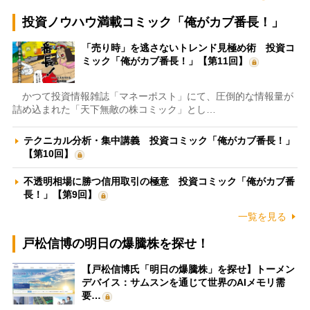
投資ノウハウ満載コミック「俺がカブ番長！」
「売り時」を逃さないトレンド見極め術 投資コ
ミック「俺がカブ番長！」【第11回】
かつて投資情報雑誌「マネーポスト」にて、圧倒的な情報量が
詰め込まれた「天下無敵の株コミック」とし…
テクニカル分析・集中講義 投資コミック「俺がカブ番長！」
【第10回】
不透明相場に勝つ信用取引の極意 投資コミック「俺がカブ番
長！」【第9回】
一覧を見る
戸松信博の明日の爆騰株を探せ！
【戸松信博氏「明日の爆騰株」を探せ】トーメン
デバイス：サムスンを通じて世界のAIメモリ需
要…