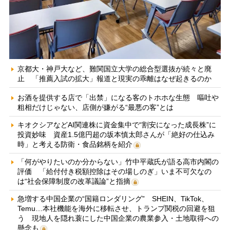
京都大・神戸大など、難関国立大学の総合型選抜が続々と廃
止 「推薦入試の拡大」報道と現実の乖離はなぜ起きるのか
お酒を提供する店で「出禁」になる客のトホホな生態 嘔吐や
粗相だけじゃない、店側が嫌がる“最悪の客”とは
キオクシアなどAI関連株に資金集中で“割安になった成長株”に
投資妙味 資産1.5億円超の坂本慎太郎さんが「絶好の仕込み
時」と考える防衛・食品銘柄を紹介
「何がやりたいのか分からない」竹中平蔵氏が語る高市内閣の
評価 「給付付き税額控除はその場しのぎ」いま不可欠なの
は“社会保障制度の改革議論”と指摘
急増する中国企業の“国籍ロンダリング” SHEIN、TikTok、
Temu…本社機能を海外に移転させ、トランプ関税の回避を狙
う 現地人を隠れ蓑にした中国企業の農業参入・土地取得への
懸念も