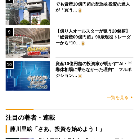
でも資産10億円超の配当株投資の達人
が「買う…
【億り人オールスターが狙う20銘柄】
9
「総資産69億円超」90歳現役トレーダ
ーから“10…
資産10億円超の投資家が明かす“AI・半
10
導体相場に乗らなかった理由” フルポ
ジション…
一覧を見る
注目の著者・連載
藤川里絵「さあ、投資を始めよう！」