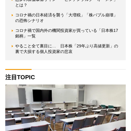
とは？
コロナ禍の日本経済を襲う「大増税」「株バブル崩壊」
の恐怖シナリオ
コロナ禍で国内外の機関投資家が買っている「日本株17
銘柄」一覧
やること全て裏目に… 日本株「29年ぶり高値更新」の
裏で大損する個人投資家の悲哀
注目TOPIC