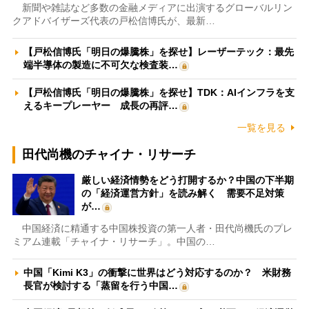
新聞や雑誌など多数の金融メディアに出演するグローバルリン
クアドバイザーズ代表の戸松信博氏が、最新…
【戸松信博氏「明日の爆騰株」を探せ】レーザーテック：最先
端半導体の製造に不可欠な検査装…
【戸松信博氏「明日の爆騰株」を探せ】TDK：AIインフラを支
えるキープレーヤー 成長の再評…
一覧を見る
田代尚機のチャイナ・リサーチ
厳しい経済情勢をどう打開するか？中国の下半期
の「経済運営方針」を読み解く 需要不足対策
が…
中国経済に精通する中国株投資の第一人者・田代尚機氏のプレ
ミアム連載「チャイナ・リサーチ」。中国の…
中国「Kimi K3」の衝撃に世界はどう対応するのか？ 米財務
長官が検討する「蒸留を行う中国…