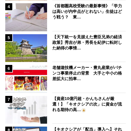
《首都圏高校受験の最新事情》「学力
4
は高いが内申点がとれない」生徒はど
う戦う？ 東…
【天下統一を見据えた豊臣兄弟の経済
5
政策】秀吉が弟・秀長を紀伊に転封し
た納得の事情…
老舗遊技機メーカー・豊丸産業がパチ
6
ンコ事業停止の背景 大手と中小の格
差拡大に拍車…
【資産10億円超・かんちさんが厳
7
選！】「キオクシアの次」に資金が流
れる期待の高…
【キオクシアが「配当」導入へ】それ
8