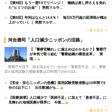
【第9回】もう一度FXでリベンジ！ 種銭は差し押さえを免れ
た”ヒミツのお金” ｜ 突然マルサ…
【第8回】年利はなんと14.6％！ 毎日5万円超の延滞税が積み
上がっていく ｜ 突然マルサ…
一覧を見る
河合雅司「人口減少ニッポンの活路」
【「警察官離れ」に歯止めはかかるか？】警察庁
が本気で取り組む「警察組織の構造改革」 実
現…
警察庁が目下、頭を悩ませているのが「警察官不足」だ。警察
官の採用試験の受験者数は10年間で2分の1以…
【安全・安心ニッポンの危機】採用試験受験者数は10年間で2
分の1以下に！ 出生数減がも…
【医療崩壊】人口減少で「医師不足」に加えて「患者不足」に
見舞われ地域医療が限界に 今後…
一覧を見る