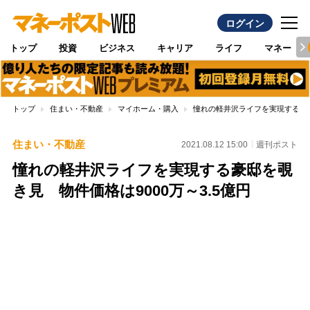
ログイン
トップ
投資
ビジネス
キャリア
ライフ
マネー
トップ
住まい・不動産
マイホーム・購入
憧れの軽井沢ライフを実現する豪邸
住まい・不動産
2021.08.12 15:00
週刊ポスト
憧れの軽井沢ライフを実現する豪邸を覗
き見 物件価格は9000万～3.5億円
Loaded
:
87.48%
/
Unmute