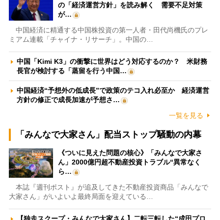
の「経済運営方針」を読み解く 需要不足対策
が…
中国経済に精通する中国株投資の第一人者・田代尚機氏のプレ
ミアム連載「チャイナ・リサーチ」。中国の…
中国「Kimi K3」の衝撃に世界はどう対応するのか？ 米財務
長官が検討する「蒸留を行う中国…
中国経済“予想外の低成長”で政策のテコ入れ必至か 経済運営
方針の修正で成長加速が予想さ…
一覧を見る
「みんなで大家さん」配当ストップ騒動の内幕
《ついに見えた問題の核心》「みんなで大家さ
ん」2000億円超不動産投資トラブル“異常なく
ら…
本誌『週刊ポスト』が追及してきた不動産投資商品「みんなで
大家さん」がいよいよ最終局面を迎えている…
【独走スクープ・みんなで大家さん】二転三転した“成田プロ