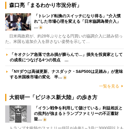
森口亮「まるわかり市況分析」
「トレンド転換のスイッチになり得る」“介入慣
れ”した市場心理を変える「日米協調為替介入」
…
日米両政府が、約28年ぶりとなる円買いの協調介入に踏み切っ
た。米国も追加介入を辞さない姿勢を示して…
「キオクシア急落で含み損が膨らんで…」損失を投資家として
の成長につなげる4つの視点 …
「NYダウは高値更新、ナスダック・S&P500は足踏み」が意味
する米国株市場の変化 半…
一覧を見る
大前研一「ビジネス新大陸」の歩き方
「イラン戦争を利用して儲けている」利益相反と
の批判が強まるトランプファミリーの不正蓄財
疑…
トランプ大統領のファミリー信託が今年1～3月に3000回以上も