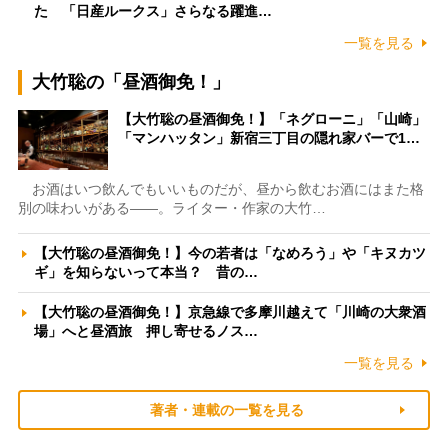
た 「日産ルークス」さらなる躍進…
一覧を見る
大竹聡の「昼酒御免！」
【大竹聡の昼酒御免！】「ネグローニ」「山崎」
「マンハッタン」新宿三丁目の隠れ家バーで1…
お酒はいつ飲んでもいいものだが、昼から飲むお酒にはまた格
別の味わいがある――。ライター・作家の大竹…
【大竹聡の昼酒御免！】今の若者は「なめろう」や「キヌカツ
ギ」を知らないって本当？ 昔の…
【大竹聡の昼酒御免！】京急線で多摩川越えて「川崎の大衆酒
場」へと昼酒旅 押し寄せるノス…
一覧を見る
著者・連載の一覧を見る