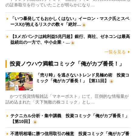
の証券取引を行っていたことが明らかになり…
「いつ暴発してもおかしくはない」イーロン・マスク氏とスペ
ースXが抱えるリスクの数々「絶対…
【3メガバンクは純利益5兆円超】銀行、商社、ゼネコンは最高
益続出の一方で、中小企業・…
一覧を見る
投資ノウハウ満載コミック「俺がカブ番長！」
「売り時」を逃さないトレンド見極め術 投資コ
ミック「俺がカブ番長！」【第11回】
かつて投資情報雑誌「マネーポスト」にて、圧倒的な情報量が
詰め込まれた「天下無敵の株コミック」とし…
テクニカル分析・集中講義 投資コミック「俺がカブ番長！」
【第10回】
不透明相場に勝つ信用取引の極意 投資コミック「俺がカブ番