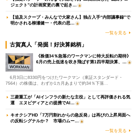
ジェクト”の計画変更の裏で起き…
【追及スクープ・みんなで大家さん】独占入手“内部議事録”で
明かされる柳瀬健一・代表の思…
一覧を見る
古賀真人「発掘！好決算銘柄」
《株価34％急落のワークマンに特大反転の期待》
6月の売上低迷を吹き飛ばす第1四半期決算、…
6月3日に8330円をつけたワークマン（東証スタンダード・
7564）の株価は、わずか1カ月あまりで約34％下落…
三菱重工が「AIインフラの新たな主役」として再評価される気
運 エヌビディアとの提携でAI…
キオクシアHD「7万円割れからの急反発」は再びの上昇局面へ
の反転シグナルか？ 市場のムー…
一覧を見る