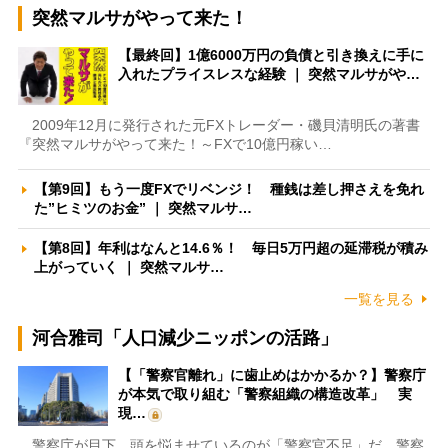
突然マルサがやって来た！
【最終回】1億6000万円の負債と引き換えに手に
入れたプライスレスな経験 ｜ 突然マルサがや…
2009年12月に発行された元FXトレーダー・磯貝清明氏の著書
『突然マルサがやって来た！～FXで10億円稼い…
【第9回】もう一度FXでリベンジ！ 種銭は差し押さえを免れ
た”ヒミツのお金” ｜ 突然マルサ…
【第8回】年利はなんと14.6％！ 毎日5万円超の延滞税が積み
上がっていく ｜ 突然マルサ…
一覧を見る
河合雅司「人口減少ニッポンの活路」
【「警察官離れ」に歯止めはかかるか？】警察庁
が本気で取り組む「警察組織の構造改革」 実
現…
警察庁が目下、頭を悩ませているのが「警察官不足」だ。警察