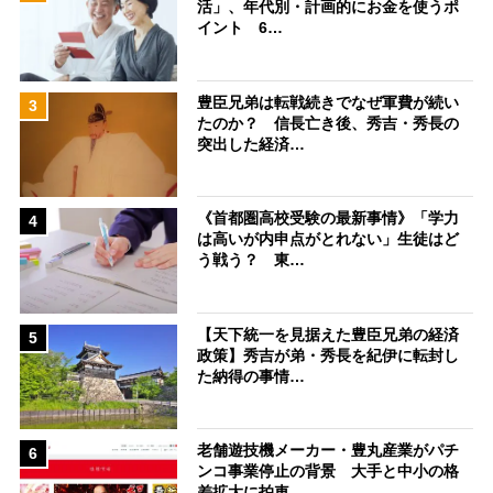
活」、年代別・計画的にお金を使うポ
イント 6…
豊臣兄弟は転戦続きでなぜ軍費が続い
3
たのか？ 信長亡き後、秀吉・秀長の
突出した経済…
《首都圏高校受験の最新事情》「学力
4
は高いが内申点がとれない」生徒はど
う戦う？ 東…
【天下統一を見据えた豊臣兄弟の経済
5
政策】秀吉が弟・秀長を紀伊に転封し
た納得の事情…
老舗遊技機メーカー・豊丸産業がパチ
6
ンコ事業停止の背景 大手と中小の格
差拡大に拍車…