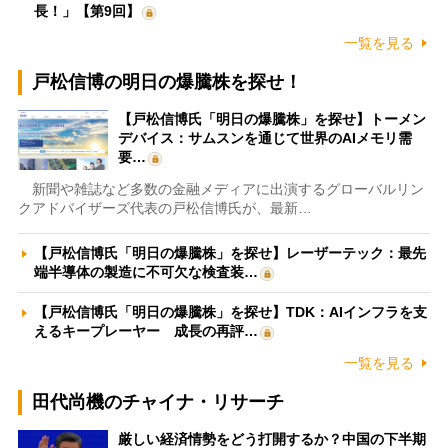
長！」【第9回】
一覧を見る
戸松信博の明日の爆騰株を探せ！
【戸松信博氏「明日の爆騰株」を探せ】トーメン
デバイス：サムスンを通じて世界のAIメモリ需
要…
新聞や雑誌など多数の金融メディアに出演するグローバルリン
クアドバイザーズ代表の戸松信博氏が、最新…
【戸松信博氏「明日の爆騰株」を探せ】レーザーテック：最先
端半導体の製造に不可欠な検査装…
【戸松信博氏「明日の爆騰株」を探せ】TDK：AIインフラを支
えるキープレーヤー 成長の再評…
一覧を見る
田代尚機のチャイナ・リサーチ
厳しい経済情勢をどう打開するか？中国の下半期