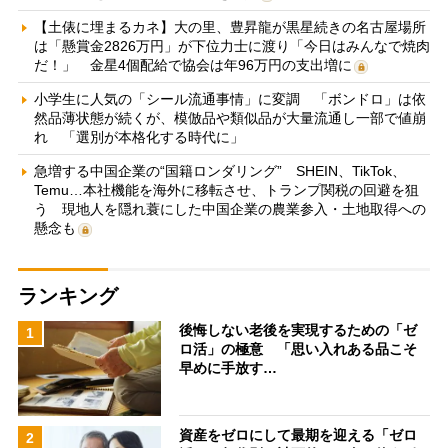
【土俵に埋まるカネ】大の里、豊昇龍が黒星続きの名古屋場所
は「懸賞金2826万円」が下位力士に渡り「今日はみんなで焼肉
だ！」 金星4個配給で協会は年96万円の支出増に
小学生に人気の「シール流通事情」に変調 「ボンドロ」は依
然品薄状態が続くが、模倣品や類似品が大量流通し一部で値崩
れ 「選別が本格化する時代に」
急増する中国企業の“国籍ロンダリング” SHEIN、TikTok、
Temu…本社機能を海外に移転させ、トランプ関税の回避を狙
う 現地人を隠れ蓑にした中国企業の農業参入・土地取得への
懸念も
ランキング
後悔しない老後を実現するための「ゼ
1
ロ活」の極意 「思い入れある品こそ
早めに手放す…
資産をゼロにして最期を迎える「ゼロ
2