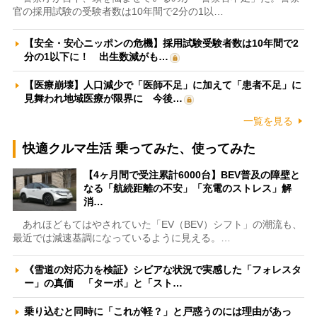
官の採用試験の受験者数は10年間で2分の1以…
【安全・安心ニッポンの危機】採用試験受験者数は10年間で2
分の1以下に！ 出生数減がも…
【医療崩壊】人口減少で「医師不足」に加えて「患者不足」に
見舞われ地域医療が限界に 今後…
一覧を見る
快適クルマ生活 乗ってみた、使ってみた
【4ヶ月間で受注累計6000台】BEV普及の障壁と
なる「航続距離の不安」「充電のストレス」解
消…
あれほどもてはやされていた「EV（BEV）シフト」の潮流も、
最近では減速基調になっているように見える。…
《雪道の対応力を検証》シビアな状況で実感した「フォレスタ
ー」の真価 「ターボ」と「スト…
乗り込むと同時に「これが軽？」と戸惑うのには理由があっ