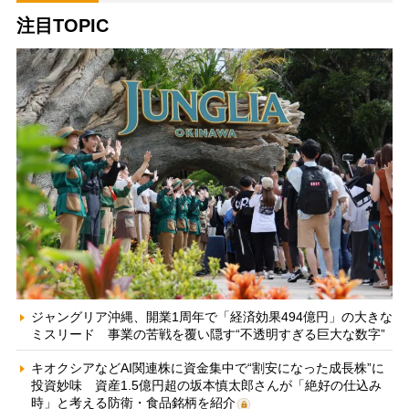
注目TOPIC
ジャングリア沖縄、開業1周年で「経済効果494億円」の大きな
ミスリード 事業の苦戦を覆い隠す“不透明すぎる巨大な数字”
キオクシアなどAI関連株に資金集中で“割安になった成長株”に
投資妙味 資産1.5億円超の坂本慎太郎さんが「絶好の仕込み
時」と考える防衛・食品銘柄を紹介