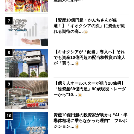
【資産10億円超・かんちさんが厳
7
選！】「キオクシアの次」に資金が流
れる期待の高…
【キオクシアが「配当」導入へ】それ
8
でも資産10億円超の配当株投資の達人
が「買う…
【億り人オールスターが狙う20銘柄】
9
「総資産69億円超」90歳現役トレーダ
ーから“10…
資産10億円超の投資家が明かす“AI・半
10
導体相場に乗らなかった理由” フルポ
ジション…