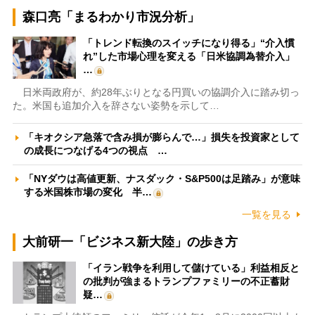
森口亮「まるわかり市況分析」
「トレンド転換のスイッチになり得る」“介入慣
れ”した市場心理を変える「日米協調為替介入」
…
日米両政府が、約28年ぶりとなる円買いの協調介入に踏み切っ
た。米国も追加介入を辞さない姿勢を示して…
「キオクシア急落で含み損が膨らんで…」損失を投資家として
の成長につなげる4つの視点 …
「NYダウは高値更新、ナスダック・S&P500は足踏み」が意味
する米国株市場の変化 半…
一覧を見る
大前研一「ビジネス新大陸」の歩き方
「イラン戦争を利用して儲けている」利益相反と
の批判が強まるトランプファミリーの不正蓄財
疑…