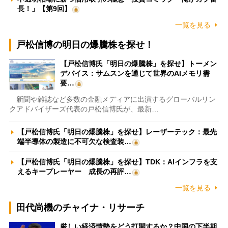
長！」【第9回】
一覧を見る
戸松信博の明日の爆騰株を探せ！
【戸松信博氏「明日の爆騰株」を探せ】トーメン
デバイス：サムスンを通じて世界のAIメモリ需
要…
新聞や雑誌など多数の金融メディアに出演するグローバルリン
クアドバイザーズ代表の戸松信博氏が、最新…
【戸松信博氏「明日の爆騰株」を探せ】レーザーテック：最先
端半導体の製造に不可欠な検査装…
【戸松信博氏「明日の爆騰株」を探せ】TDK：AIインフラを支
えるキープレーヤー 成長の再評…
一覧を見る
田代尚機のチャイナ・リサーチ
厳しい経済情勢をどう打開するか？中国の下半期