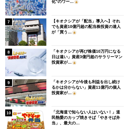
化”のワー…
【キオクシアが「配当」導入へ】それ
7
でも資産10億円超の配当株投資の達人
が「買う…
「キオクシアが再び株価10万円になる
8
日は遠い」資産3億円超のサラリーマン
投資家が…
「キオクシアが今後も利益を出し続け
9
るかは分からない」資産11億円の個人
投資家が…
「北海道で知らない人はいない！」道
10
民熱愛のカップ焼きそば「やきそば弁
当」、最大の…