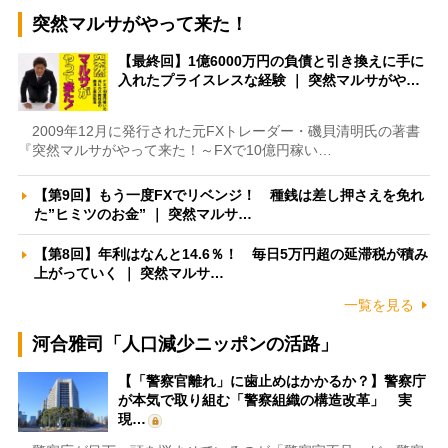
突然マルサがやって来た！
【最終回】1億6000万円の負債と引き換えに手に
入れたプライスレスな経験 ｜ 突然マルサがや…
2009年12月に発行された元FXトレーダー・磯貝清明氏の著書
『突然マルサがやって来た！～FXで10億円稼い…
【第9回】もう一度FXでリベンジ！ 種銭は差し押さえを免れ
た”ヒミツのお金” ｜ 突然マルサ…
【第8回】年利はなんと14.6％！ 毎日5万円超の延滞税が積み
上がっていく ｜ 突然マルサ…
一覧を見る
河合雅司「人口減少ニッポンの活路」
【「警察官離れ」に歯止めはかかるか？】警察庁
が本気で取り組む「警察組織の構造改革」 実
現…