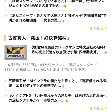
【独走スクープ・みんなで大家さん】二転三転した“成田プロ
ジェクト”の計画変更の裏で起き…
【追及スクープ・みんなで大家さん】独占入手“内部議事録”で
明かされる柳瀬健一・代表の思…
一覧を見る
古賀真人「発掘！好決算銘柄」
《株価34％急落のワークマンに特大反転の期待》
6月の売上低迷を吹き飛ばす第1四半期決算、…
6月3日に8330円をつけたワークマン（東証スタンダード・
7564）の株価は、わずか1カ月あまりで約34％下落…
三菱重工が「AIインフラの新たな主役」として再評価される気
運 エヌビディアとの提携でAI…
キオクシアHD「7万円割れからの急反発」は再びの上昇局面へ
の反転シグナルか？ 市場のムー…
一覧を見る