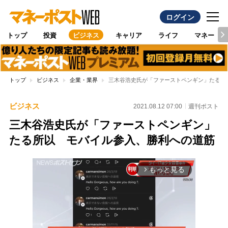
ログイン
トップ
投資
ビジネス
キャリア
ライフ
マネー
トップ
ビジネス
企業・業界
三木谷浩史氏が「ファーストペンギン」たる所
ビジネス
2021.08.12 07:00
週刊ポスト
三木谷浩史氏が「ファーストペンギン」
たる所以 モバイル参入、勝利への道筋
もっと見る
arrow_forward_ios