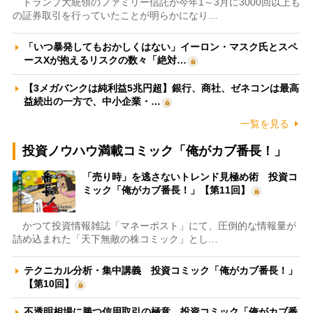
トランプ大統領のファミリー信託が今年1～3月に3000回以上も
の証券取引を行っていたことが明らかになり…
「いつ暴発してもおかしくはない」イーロン・マスク氏とスペ
ースXが抱えるリスクの数々「絶対…
【3メガバンクは純利益5兆円超】銀行、商社、ゼネコンは最高
益続出の一方で、中小企業・…
一覧を見る
投資ノウハウ満載コミック「俺がカブ番長！」
「売り時」を逃さないトレンド見極め術 投資コ
ミック「俺がカブ番長！」【第11回】
かつて投資情報雑誌「マネーポスト」にて、圧倒的な情報量が
詰め込まれた「天下無敵の株コミック」とし…
テクニカル分析・集中講義 投資コミック「俺がカブ番長！」
【第10回】
不透明相場に勝つ信用取引の極意 投資コミック「俺がカブ番