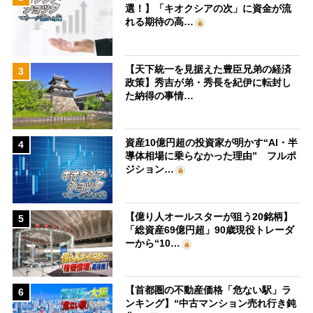
選！】「キオクシアの次」に資金が流
れる期待の高…
【天下統一を見据えた豊臣兄弟の経済
3
政策】秀吉が弟・秀長を紀伊に転封し
た納得の事情…
資産10億円超の投資家が明かす“AI・半
4
導体相場に乗らなかった理由” フルポ
ジション…
【億り人オールスターが狙う20銘柄】
5
「総資産69億円超」90歳現役トレーダ
ーから“10…
【首都圏の不動産価格「危ない駅」ラ
6
ンキング】“中古マンション売れ行き鈍