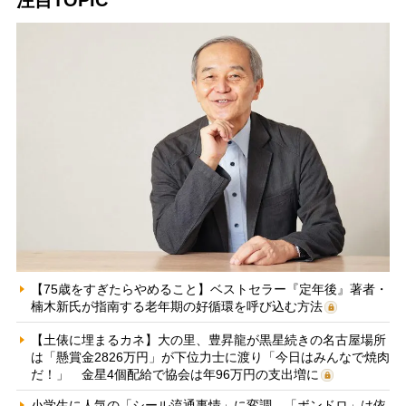
注目TOPIC
【75歳をすぎたらやめること】ベストセラー『定年後』著者・
楠木新氏が指南する老年期の好循環を呼び込む方法
【土俵に埋まるカネ】大の里、豊昇龍が黒星続きの名古屋場所
は「懸賞金2826万円」が下位力士に渡り「今日はみんなで焼肉
だ！」 金星4個配給で協会は年96万円の支出増に
小学生に人気の「シール流通事情」に変調 「ボンドロ」は依