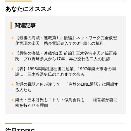
あなたにオススメ
関連記事
【最後の海賊・連載第1回 後編】ネットワーク完全仮想
化実現の楽天 携帯電話参入での3年越しの勝利
【最後の海賊・連載第1回 前編】三木谷浩史氏と孫正義
氏 プロ野球参入から17年、再び交わる二人の軌跡
【表】1995年興銀退社後に起業、1997年楽天市場の開
設…、三木谷浩史氏のこれまでの歩み
普通の電話と何が違う？ 「突然のLINE通話」に困惑す
る人たち
楽天・三木谷氏もニトリ・似鳥会長も… 経営者が妻に
株を持たせる理由