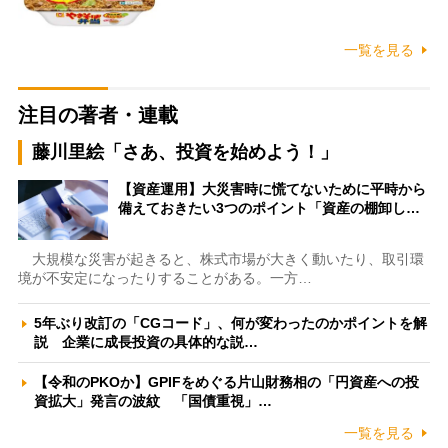
一覧を見る
注目の著者・連載
藤川里絵「さあ、投資を始めよう！」
【資産運用】大災害時に慌てないために平時から
備えておきたい3つのポイント「資産の棚卸し…
大規模な災害が起きると、株式市場が大きく動いたり、取引環
境が不安定になったりすることがある。一方…
5年ぶり改訂の「CGコード」、何が変わったのかポイントを解
説 企業に成長投資の具体的な説…
【令和のPKOか】GPIFをめぐる片山財務相の「円資産への投
資拡大」発言の波紋 「国債重視」…
一覧を見る