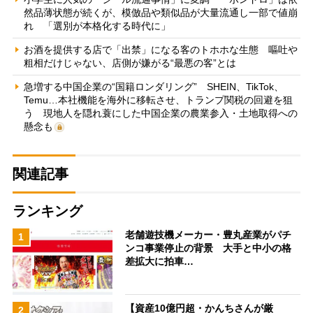
然品薄状態が続くが、模倣品や類似品が大量流通し一部で値崩
れ 「選別が本格化する時代に」
お酒を提供する店で「出禁」になる客のトホホな生態 嘔吐や
粗相だけじゃない、店側が嫌がる“最悪の客”とは
急増する中国企業の“国籍ロンダリング” SHEIN、TikTok、
Temu…本社機能を海外に移転させ、トランプ関税の回避を狙
う 現地人を隠れ蓑にした中国企業の農業参入・土地取得への
懸念も
関連記事
ランキング
老舗遊技機メーカー・豊丸産業がパチ
1
ンコ事業停止の背景 大手と中小の格
差拡大に拍車…
【資産10億円超・かんちさんが厳
2