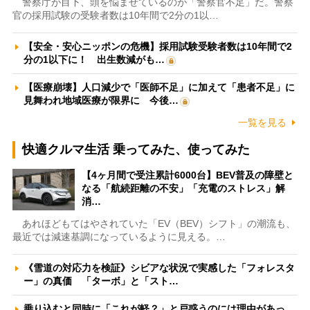
警察庁が目下、頭を悩ませているのが「警察官不足」だ。警察
官の採用試験の受験者数は10年間で2分の1以…
【安全・安心ニッポンの危機】採用試験受験者数は10年間で2
分の1以下に！ 出生数減がも…
【医療崩壊】人口減少で「医師不足」に加えて「患者不足」に
見舞われ地域医療が限界に 今後…
一覧を見る
快適クルマ生活 乗ってみた、使ってみた
【4ヶ月間で受注累計6000台】BEV普及の障壁と
なる「航続距離の不安」「充電のストレス」解
消…
あれほどもてはやされていた「EV（BEV）シフト」の潮流も、
最近では減速基調になっているように見える。…
《雪道の対応力を検証》シビアな状況で実感した「フォレスタ
ー」の真価 「ターボ」と「スト…
乗り込むと同時に「これが軽？」と戸惑うのには理由があっ