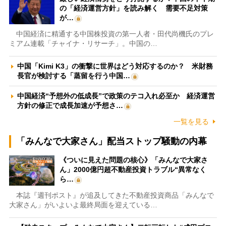
の「経済運営方針」を読み解く 需要不足対策
が…
中国経済に精通する中国株投資の第一人者・田代尚機氏のプレ
ミアム連載「チャイナ・リサーチ」。中国の…
中国「Kimi K3」の衝撃に世界はどう対応するのか？ 米財務
長官が検討する「蒸留を行う中国…
中国経済“予想外の低成長”で政策のテコ入れ必至か 経済運営
方針の修正で成長加速が予想さ…
一覧を見る
「みんなで大家さん」配当ストップ騒動の内幕
《ついに見えた問題の核心》「みんなで大家さ
ん」2000億円超不動産投資トラブル“異常なく
ら…
本誌『週刊ポスト』が追及してきた不動産投資商品「みんなで
大家さん」がいよいよ最終局面を迎えている…