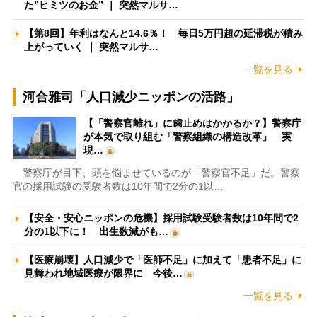
た”ヒミツのお金” ｜ 突然マルサ…
【第8回】年利はなんと14.6％！ 毎日5万円超の延滞税が積み
上がっていく ｜ 突然マルサ…
一覧を見る
河合雅司「人口減少ニッポンの活路」
【「警察官離れ」に歯止めはかかるか？】警察庁
が本気で取り組む「警察組織の構造改革」 実
現…
警察庁が目下、頭を悩ませているのが「警察官不足」だ。警察
官の採用試験の受験者数は10年間で2分の1以…
【安全・安心ニッポンの危機】採用試験受験者数は10年間で2
分の1以下に！ 出生数減がも…
【医療崩壊】人口減少で「医師不足」に加えて「患者不足」に
見舞われ地域医療が限界に 今後…
一覧を見る