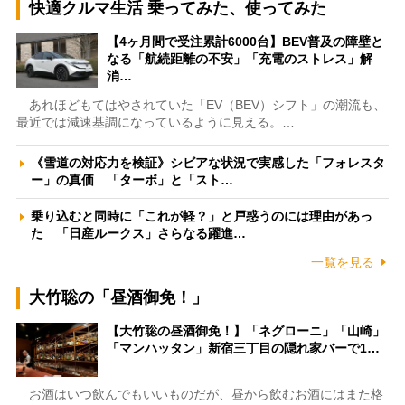
快適クルマ生活 乗ってみた、使ってみた
【4ヶ月間で受注累計6000台】BEV普及の障壁と
なる「航続距離の不安」「充電のストレス」解
消…
あれほどもてはやされていた「EV（BEV）シフト」の潮流も、
最近では減速基調になっているように見える。…
《雪道の対応力を検証》シビアな状況で実感した「フォレスタ
ー」の真価 「ターボ」と「スト…
乗り込むと同時に「これが軽？」と戸惑うのには理由があっ
た 「日産ルークス」さらなる躍進…
一覧を見る
大竹聡の「昼酒御免！」
【大竹聡の昼酒御免！】「ネグローニ」「山崎」
「マンハッタン」新宿三丁目の隠れ家バーで1…
お酒はいつ飲んでもいいものだが、昼から飲むお酒にはまた格