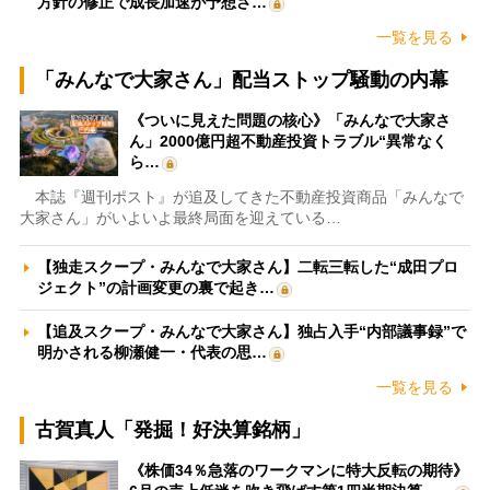
方針の修正で成長加速が予想さ…
一覧を見る
「みんなで大家さん」配当ストップ騒動の内幕
《ついに見えた問題の核心》「みんなで大家さ
ん」2000億円超不動産投資トラブル“異常なく
ら…
本誌『週刊ポスト』が追及してきた不動産投資商品「みんなで
大家さん」がいよいよ最終局面を迎えている…
【独走スクープ・みんなで大家さん】二転三転した“成田プロ
ジェクト”の計画変更の裏で起き…
【追及スクープ・みんなで大家さん】独占入手“内部議事録”で
明かされる柳瀬健一・代表の思…
一覧を見る
古賀真人「発掘！好決算銘柄」
《株価34％急落のワークマンに特大反転の期待》