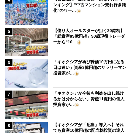
4
ンキング】“中古マンション売れ行き鈍
化”のワー…
【億り人オールスターが狙う20銘柄】
5
「総資産69億円超」90歳現役トレーダ
ーから“10…
「キオクシアが再び株価10万円になる
6
日は遠い」資産3億円超のサラリーマン
投資家が…
「キオクシアが今後も利益を出し続け
7
るかは分からない」資産11億円の個人
投資家が…
【キオクシアが「配当」導入へ】それ
8
でも資産10億円超の配当株投資の達人