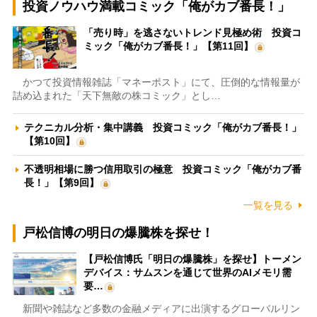
投資ノウハウ満載コミック「俺がカブ番長！」
「売り時」を逃さないトレンド見極め術 投資コ
ミック「俺がカブ番長！」【第11回】
かつて投資情報雑誌「マネーポスト」にて、圧倒的な情報量が
詰め込まれた「天下無敵の株コミック」とし…
テクニカル分析・集中講義 投資コミック「俺がカブ番長！」
【第10回】
不透明相場に勝つ信用取引の極意 投資コミック「俺がカブ番
長！」【第9回】
一覧を見る
戸松信博の明日の爆騰株を探せ！
【戸松信博氏「明日の爆騰株」を探せ】トーメン
デバイス：サムスンを通じて世界のAIメモリ需
要…
新聞や雑誌など多数の金融メディアに出演するグローバルリン