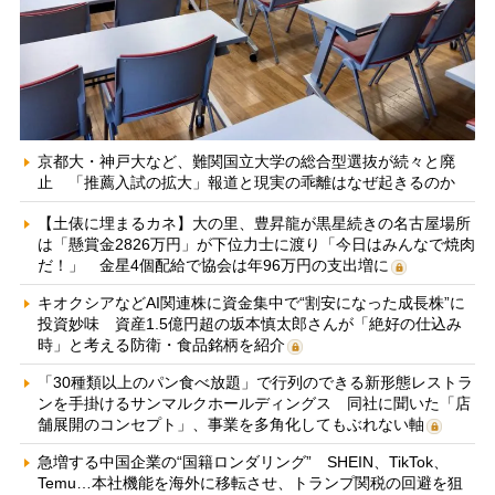
京都大・神戸大など、難関国立大学の総合型選抜が続々と廃
止 「推薦入試の拡大」報道と現実の乖離はなぜ起きるのか
【土俵に埋まるカネ】大の里、豊昇龍が黒星続きの名古屋場所
は「懸賞金2826万円」が下位力士に渡り「今日はみんなで焼肉
だ！」 金星4個配給で協会は年96万円の支出増に
キオクシアなどAI関連株に資金集中で“割安になった成長株”に
投資妙味 資産1.5億円超の坂本慎太郎さんが「絶好の仕込み
時」と考える防衛・食品銘柄を紹介
「30種類以上のパン食べ放題」で行列のできる新形態レストラ
ンを手掛けるサンマルクホールディングス 同社に聞いた「店
舗展開のコンセプト」、事業を多角化してもぶれない軸
急増する中国企業の“国籍ロンダリング” SHEIN、TikTok、
Temu…本社機能を海外に移転させ、トランプ関税の回避を狙