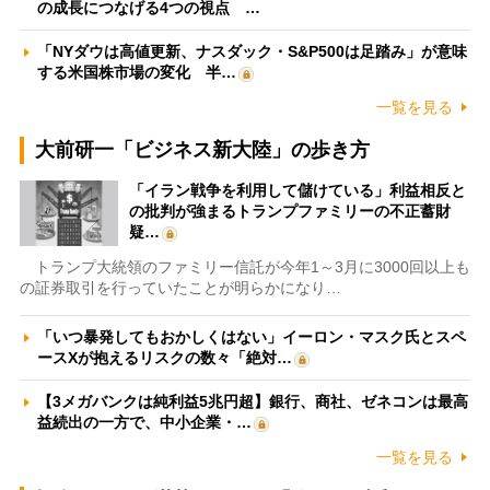
の成長につなげる4つの視点 …
「NYダウは高値更新、ナスダック・S&P500は足踏み」が意味
する米国株市場の変化 半…
一覧を見る
大前研一「ビジネス新大陸」の歩き方
「イラン戦争を利用して儲けている」利益相反と
の批判が強まるトランプファミリーの不正蓄財
疑…
トランプ大統領のファミリー信託が今年1～3月に3000回以上も
の証券取引を行っていたことが明らかになり…
「いつ暴発してもおかしくはない」イーロン・マスク氏とスペ
ースXが抱えるリスクの数々「絶対…
【3メガバンクは純利益5兆円超】銀行、商社、ゼネコンは最高
益続出の一方で、中小企業・…
一覧を見る