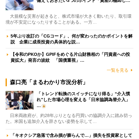
備えておきたい3つのポイント「資産の棚卸し…
大規模な災害が起きると、株式市場が大きく動いたり、取引環
境が不安定になったりすることがある。一方…
5年ぶり改訂の「CGコード」、何が変わったのかポイントを解
説 企業に成長投資の具体的な説…
【令和のPKOか】GPIFをめぐる片山財務相の「円資産への投
資拡大」発言の波紋 「国債重視」…
一覧を見る
森口亮「まるわかり市況分析」
「トレンド転換のスイッチになり得る」“介入慣
れ”した市場心理を変える「日米協調為替介入」
…
日米両政府が、約28年ぶりとなる円買いの協調介入に踏み切っ
た。米国も追加介入を辞さない姿勢を示して…
「キオクシア急落で含み損が膨らんで…」損失を投資家として