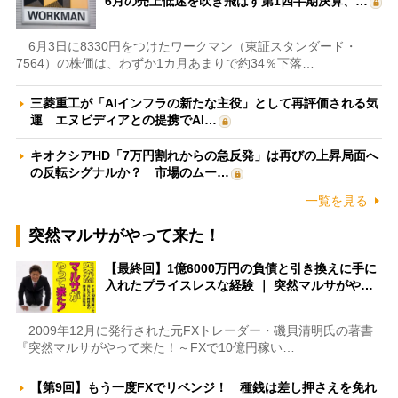
6月の売上低迷を吹き飛ばす第1四半期決算、…
6月3日に8330円をつけたワークマン（東証スタンダード・
7564）の株価は、わずか1カ月あまりで約34％下落…
三菱重工が「AIインフラの新たな主役」として再評価される気
運 エヌビディアとの提携でAI…
キオクシアHD「7万円割れからの急反発」は再びの上昇局面へ
の反転シグナルか？ 市場のムー…
一覧を見る
突然マルサがやって来た！
【最終回】1億6000万円の負債と引き換えに手に
入れたプライスレスな経験 ｜ 突然マルサがや…
2009年12月に発行された元FXトレーダー・磯貝清明氏の著書
『突然マルサがやって来た！～FXで10億円稼い…
【第9回】もう一度FXでリベンジ！ 種銭は差し押さえを免れ