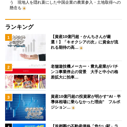
う 現地人を隠れ蓑にした中国企業の農業参入・土地取得への
懸念も
ランキング
【資産10億円超・かんちさんが厳
1
選！】「キオクシアの次」に資金が流
れる期待の高…
老舗遊技機メーカー・豊丸産業がパチ
2
ンコ事業停止の背景 大手と中小の格
差拡大に拍車…
資産10億円超の投資家が明かす“AI・半
3
導体相場に乗らなかった理由” フルポ
ジション…
【首都圏の不動産価格「危ない駅」ラ