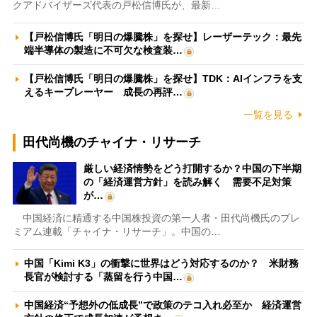
クアドバイザーズ代表の戸松信博氏が、最新…
【戸松信博氏「明日の爆騰株」を探せ】レーザーテック：最先
端半導体の製造に不可欠な検査装…
【戸松信博氏「明日の爆騰株」を探せ】TDK：AIインフラを支
えるキープレーヤー 成長の再評…
一覧を見る
田代尚機のチャイナ・リサーチ
厳しい経済情勢をどう打開するか？中国の下半期
の「経済運営方針」を読み解く 需要不足対策
が…
中国経済に精通する中国株投資の第一人者・田代尚機氏のプレ
ミアム連載「チャイナ・リサーチ」。中国の…
中国「Kimi K3」の衝撃に世界はどう対応するのか？ 米財務
長官が検討する「蒸留を行う中国…
中国経済“予想外の低成長”で政策のテコ入れ必至か 経済運営