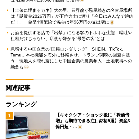
【土俵に埋まるカネ】大の里、豊昇龍が黒星続きの名古屋場所
は「懸賞金2826万円」が下位力士に渡り「今日はみんなで焼肉
だ！」 金星4個配給で協会は年96万円の支出増に
お酒を提供する店で「出禁」になる客のトホホな生態 嘔吐や
粗相だけじゃない、店側が嫌がる“最悪の客”とは
急増する中国企業の“国籍ロンダリング” SHEIN、TikTok、
Temu…本社機能を海外に移転させ、トランプ関税の回避を狙
う 現地人を隠れ蓑にした中国企業の農業参入・土地取得への
懸念も
関連記事
ランキング
【キオクシア・ショック後に「株価倍
1
増」も期待できる注目銘柄5選】資産3
億円超・…