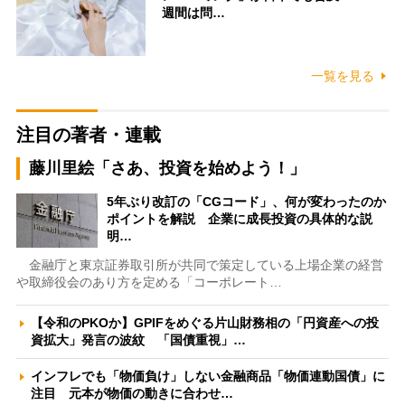
週間は問…
一覧を見る
注目の著者・連載
藤川里絵「さあ、投資を始めよう！」
5年ぶり改訂の「CGコード」、何が変わったのか
ポイントを解説 企業に成長投資の具体的な説
明…
金融庁と東京証券取引所が共同で策定している上場企業の経営
や取締役会のあり方を定める「コーポレート…
【令和のPKOか】GPIFをめぐる片山財務相の「円資産への投
資拡大」発言の波紋 「国債重視」…
インフレでも「物価負け」しない金融商品「物価連動国債」に
注目 元本が物価の動きに合わせ…