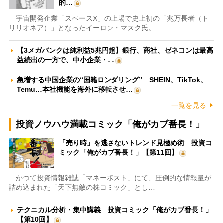
的…
宇宙開発企業「スペースX」の上場で史上初の「兆万長者（ト
リリオネア）」となったイーロン・マスク氏。…
【3メガバンクは純利益5兆円超】銀行、商社、ゼネコンは最高
益続出の一方で、中小企業・…
急増する中国企業の“国籍ロンダリング” SHEIN、TikTok、
Temu…本社機能を海外に移転させ…
一覧を見る
投資ノウハウ満載コミック「俺がカブ番長！」
「売り時」を逃さないトレンド見極め術 投資コ
ミック「俺がカブ番長！」【第11回】
かつて投資情報雑誌「マネーポスト」にて、圧倒的な情報量が
詰め込まれた「天下無敵の株コミック」とし…
テクニカル分析・集中講義 投資コミック「俺がカブ番長！」
【第10回】