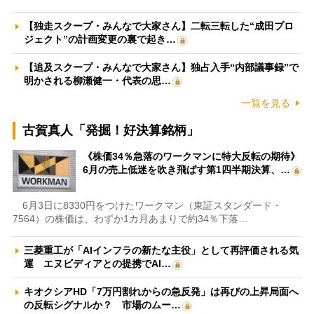
【独走スクープ・みんなで大家さん】二転三転した“成田プロ
ジェクト”の計画変更の裏で起き…
【追及スクープ・みんなで大家さん】独占入手“内部議事録”で
明かされる柳瀬健一・代表の思…
一覧を見る
古賀真人「発掘！好決算銘柄」
《株価34％急落のワークマンに特大反転の期待》
6月の売上低迷を吹き飛ばす第1四半期決算、…
6月3日に8330円をつけたワークマン（東証スタンダード・
7564）の株価は、わずか1カ月あまりで約34％下落…
三菱重工が「AIインフラの新たな主役」として再評価される気
運 エヌビディアとの提携でAI…
キオクシアHD「7万円割れからの急反発」は再びの上昇局面へ
の反転シグナルか？ 市場のムー…