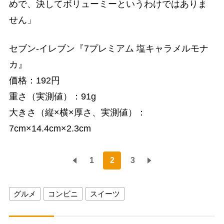
めで、決してボリューミーというわけではありま
せん」
セブン-イレブン『7プレミアム 塩キャラメルモナ
カ』
価格：192円
重さ（実測値）：91g
大きさ（縦×横×厚さ、実測値）：
7cm×14.4cm×2.3cm
1
2
3
グルメ
コンビニ
スイーツ