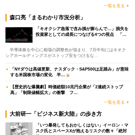
一覧を見る
森口亮「まるわかり市況分析」
「キオクシア急落で含み損が膨らんで…」損失を
投資家としての成長につなげる4つの視点 「…
半導体株を中心に相場の調整色が強まり、7月中旬にはキオク
シアホールディングスがストップ安をつけるな…
「NYダウは高値更新、ナスダック・S&P500は足踏み」が意味
する米国株市場の変化 半…
【歴史的な爆騰劇】時価総額10兆円企業が「2連続ストップ
高」「制限値幅拡大」の衝撃 フ…
一覧を見る
大前研一「ビジネス新大陸」の歩き方
「いつ暴発してもおかしくはない」イーロン・マ
スク氏とスペースXが抱えるリスクの数々「絶対