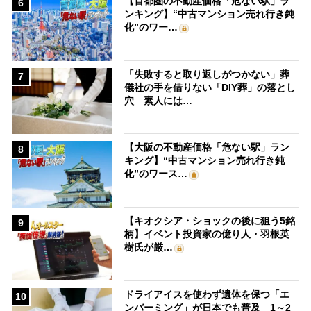
【首都圏の不動産価格「危ない駅」ラ
6
ンキング】“中古マンション売れ行き鈍
化”のワー…
「失敗すると取り返しがつかない」葬
7
儀社の手を借りない「DIY葬」の落とし
穴 素人には…
【大阪の不動産価格「危ない駅」ラン
8
キング】“中古マンション売れ行き鈍
化”のワース…
【キオクシア・ショックの後に狙う5銘
9
柄】イベント投資家の億り人・羽根英
樹氏が厳…
ドライアイスを使わず遺体を保つ「エ
10
ンバーミング」が日本でも普及 1～2