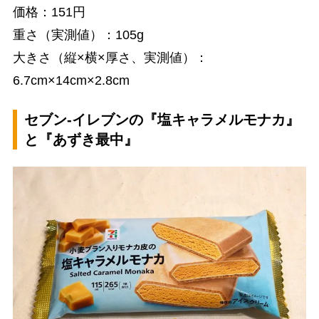
価格：151円
重さ（実測値）：105g
大きさ（縦×横×厚さ、実測値）：
6.7cm×14cm×2.8cm
セブン-イレブンの『塩キャラメルモナカ』
と『あずき最中』