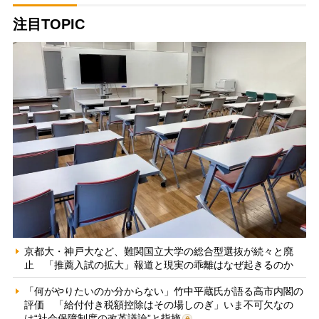
注目TOPIC
京都大・神戸大など、難関国立大学の総合型選抜が続々と廃
止 「推薦入試の拡大」報道と現実の乖離はなぜ起きるのか
「何がやりたいのか分からない」竹中平蔵氏が語る高市内閣の
評価 「給付付き税額控除はその場しのぎ」いま不可欠なの
は“社会保障制度の改革議論”と指摘