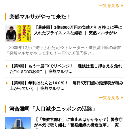
一覧を見る
突然マルサがやって来た！
【最終回】1億6000万円の負債と引き換えに手に
入れたプライスレスな経験 ｜ 突然マルサがや…
2009年12月に発行された元FXトレーダー・磯貝清明氏の著書
『突然マルサがやって来た！～FXで10億円稼い…
【第9回】もう一度FXでリベンジ！ 種銭は差し押さえを免れ
た”ヒミツのお金” ｜ 突然マルサ…
【第8回】年利はなんと14.6％！ 毎日5万円超の延滞税が積み
上がっていく ｜ 突然マルサ…
一覧を見る
河合雅司「人口減少ニッポンの活路」
【「警察官離れ」に歯止めはかかるか？】警察庁
が本気で取り組む「警察組織の構造改革」 実