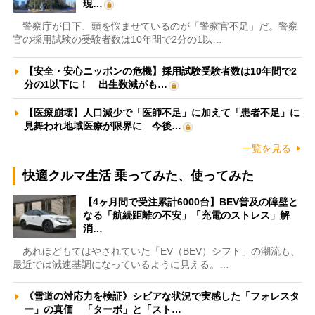
現…
警察庁が目下、頭を悩ませているのが「警察官不足」だ。警察
官の採用試験の受験者数は10年間で2分の1以…
【安全・安心ニッポンの危機】採用試験受験者数は10年間で2
分の1以下に！ 出生数減がも…
【医療崩壊】人口減少で「医師不足」に加えて「患者不足」に
見舞われ地域医療が限界に 今後…
一覧を見る
快適クルマ生活 乗ってみた、使ってみた
【4ヶ月間で受注累計6000台】BEV普及の障壁と
なる「航続距離の不安」「充電のストレス」解
消…
あれほどもてはやされていた「EV（BEV）シフト」の潮流も、
最近では減速基調になっているように見える。…
《雪道の対応力を検証》シビアな状況で実感した「フォレスタ
ー」の真価 「ターボ」と「スト…