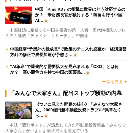
中国「Kimi K3」の衝撃に世界はどう対応するの
か？ 米財務長官が検討する「蒸留を行う中国
AI…
中国経済に精通する中国株投資の第一人者・田代尚機氏のプレ
ミアム連載「チャイナ・リサーチ」。中国企…
中国経済“予想外の低成長”で政策のテコ入れ必至か 経済運営
方針の修正で成長加速が予想さ…
“AI革命”で爆発的な需要拡大が見込まれる「CXO」とは何
か？ 高い競争力を持つ中国の医薬品…
一覧を見る
「みんなで大家さん」配当ストップ騒動の内幕
《ついに見えた問題の核心》「みんなで大家さ
ん」2000億円超不動産投資トラブル“異常なく
ら…
本誌『週刊ポスト』が追及してきた不動産投資商品「みんなで
大家さん」がいよいよ最終局面を迎えている…