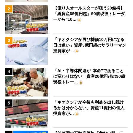
【億り人オールスターが狙う20銘柄】
2
「総資産69億円超」90歳現役トレーダ
ーから“10…
「キオクシアが再び株価10万円になる
3
日は遠い」資産3億円超のサラリーマン
投資家が…
「AI・半導体関連が“本命”であること
4
に変わりはない」資産20億円超の90歳
現役トレー…
「キオクシアが今後も利益を出し続け
5
るかは分からない」資産11億円の個人
投資家が…