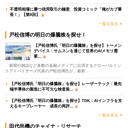
不透明相場に勝つ信用取引の極意 投資コミック「俺がカブ番
長！」【第9回】
一覧を見る
戸松信博の明日の爆騰株を探せ！
【戸松信博氏「明日の爆騰株」を探せ】トーメン
デバイス：サムスンを通じて世界のAIメモリ需
要…
新聞や雑誌など多数の金融メディアに出演するグローバルリン
クアドバイザーズ代表の戸松信博氏が、最新…
【戸松信博氏「明日の爆騰株」を探せ】レーザーテック：最先
端半導体の製造に不可欠な検査装…
【戸松信博氏「明日の爆騰株」を探せ】TDK：AIインフラを支
えるキープレーヤー 成長の再評…
一覧を見る
田代尚機のチャイナ・リサーチ