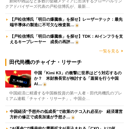
新聞や雑誌など多数の金融メディアに出演するグローバルリン
クアドバイザーズ代表の戸松信博氏が、最新…
【戸松信博氏「明日の爆騰株」を探せ】レーザーテック：最先
端半導体の製造に不可欠な検査装…
【戸松信博氏「明日の爆騰株」を探せ】TDK：AIインフラを支
えるキープレーヤー 成長の再評…
一覧を見る
田代尚機のチャイナ・リサーチ
中国「Kimi K3」の衝撃に世界はどう対応するの
か？ 米財務長官が検討する「蒸留を行う中国
AI…
中国経済に精通する中国株投資の第一人者・田代尚機氏のプレ
ミアム連載「チャイナ・リサーチ」。中国企…
中国経済“予想外の低成長”で政策のテコ入れ必至か 経済運営
方針の修正で成長加速が予想さ…
“AI革命”で爆発的な需要拡大が見込まれる「CXO」とは何