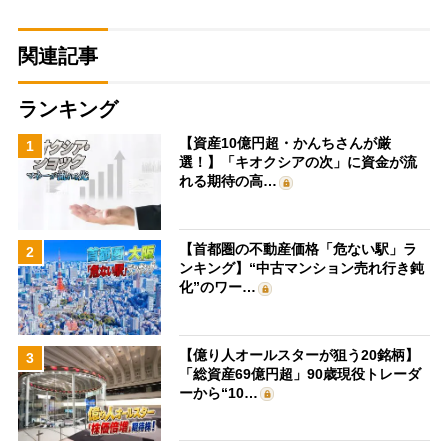
関連記事
ランキング
【資産10億円超・かんちさんが厳
1
選！】「キオクシアの次」に資金が流
れる期待の高…
【首都圏の不動産価格「危ない駅」ラ
2
ンキング】“中古マンション売れ行き鈍
化”のワー…
【億り人オールスターが狙う20銘柄】
3
「総資産69億円超」90歳現役トレーダ
ーから“10…