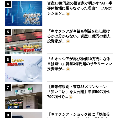
資産10億円超の投資家が明かす“AI・半
4
導体相場に乗らなかった理由” フルポ
ジション…
「キオクシアが今後も利益を出し続け
5
るかは分からない」資産11億円の個人
投資家が…
「キオクシアが再び株価10万円になる
6
日は遠い」資産3億円超のサラリーマン
投資家が…
【世帯年収別・東京23区マンション
7
「狙い目駅」を大公開】年収500万円、
700万円で…
【キオクシア・ショック後に「株価倍
8