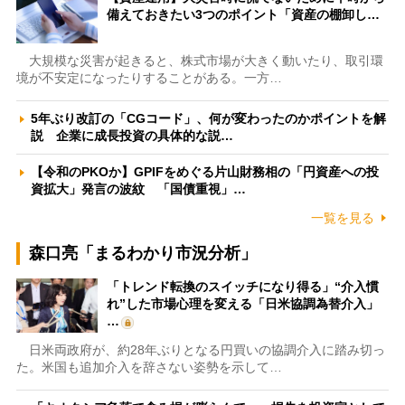
備えておきたい3つのポイント「資産の棚卸し…
大規模な災害が起きると、株式市場が大きく動いたり、取引環
境が不安定になったりすることがある。一方…
5年ぶり改訂の「CGコード」、何が変わったのかポイントを解
説 企業に成長投資の具体的な説…
【令和のPKOか】GPIFをめぐる片山財務相の「円資産への投
資拡大」発言の波紋 「国債重視」…
一覧を見る
森口亮「まるわかり市況分析」
「トレンド転換のスイッチになり得る」“介入慣
れ”した市場心理を変える「日米協調為替介入」
…
日米両政府が、約28年ぶりとなる円買いの協調介入に踏み切っ
た。米国も追加介入を辞さない姿勢を示して…