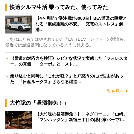
快適クルマ生活 乗ってみた、使ってみた
【4ヶ月間で受注累計6000台】BEV普及の障壁と
なる「航続距離の不安」「充電のストレス」解
消…
あれほどもてはやされていた「EV（BEV）シフト」の潮流も、
最近では減速基調になっているように見える。…
《雪道の対応力を検証》シビアな状況で実感した「フォレスタ
ー」の真価 「ターボ」と「スト…
乗り込むと同時に「これが軽？」と戸惑うのには理由があっ
た 「日産ルークス」さらなる躍進…
一覧を見る
大竹聡の「昼酒御免！」
【大竹聡の昼酒御免！】「ネグローニ」「山崎」
「マンハッタン」新宿三丁目の隠れ家バーで1…