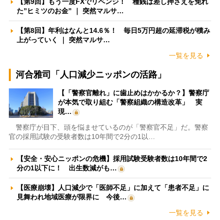
【第9回】もう一度FXでリベンジ！ 種銭は差し押さえを免れ
た”ヒミツのお金” ｜ 突然マルサ…
【第8回】年利はなんと14.6％！ 毎日5万円超の延滞税が積み
上がっていく ｜ 突然マルサ…
一覧を見る
河合雅司「人口減少ニッポンの活路」
【「警察官離れ」に歯止めはかかるか？】警察庁
が本気で取り組む「警察組織の構造改革」 実
現…
警察庁が目下、頭を悩ませているのが「警察官不足」だ。警察
官の採用試験の受験者数は10年間で2分の1以…
【安全・安心ニッポンの危機】採用試験受験者数は10年間で2
分の1以下に！ 出生数減がも…
【医療崩壊】人口減少で「医師不足」に加えて「患者不足」に
見舞われ地域医療が限界に 今後…
一覧を見る