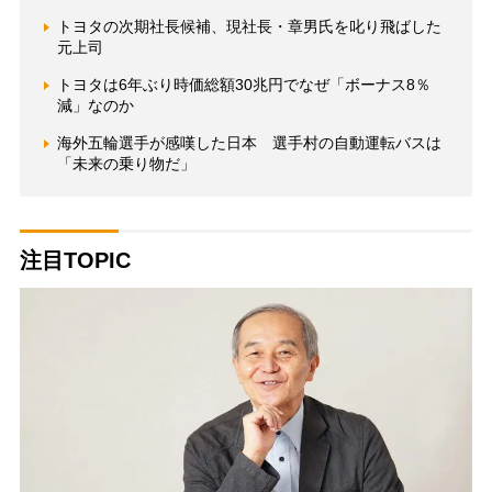
トヨタの次期社長候補、現社長・章男氏を叱り飛ばした
元上司
トヨタは6年ぶり時価総額30兆円でなぜ「ボーナス8％
減」なのか
海外五輪選手が感嘆した日本 選手村の自動運転バスは
「未来の乗り物だ」
注目TOPIC