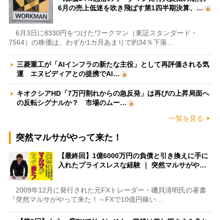
6月の売上低迷を吹き飛ばす第1四半期決算、…
6月3日に8330円をつけたワークマン（東証スタンダード・
7564）の株価は、わずか1カ月あまりで約34％下落…
三菱重工が「AIインフラの新たな主役」として再評価される気
運 エヌビディアとの提携でAI…
キオクシアHD「7万円割れからの急反発」は再びの上昇局面へ
の反転シグナルか？ 市場のムー…
一覧を見る
突然マルサがやって来た！
【最終回】1億6000万円の負債と引き換えに手に
入れたプライスレスな経験 ｜ 突然マルサがや…
2009年12月に発行された元FXトレーダー・磯貝清明氏の著書
『突然マルサがやって来た！～FXで10億円稼い…