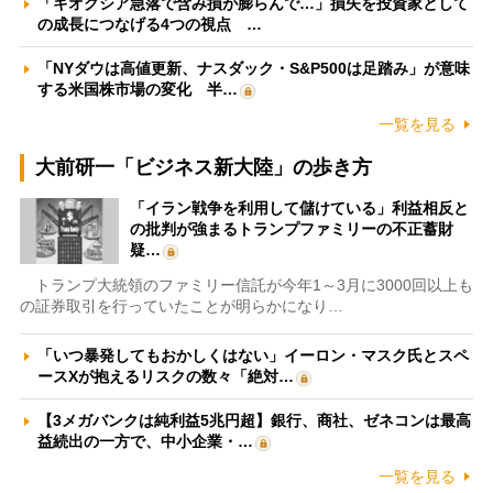
「キオクシア急落で含み損が膨らんで…」損失を投資家として
の成長につなげる4つの視点 …
「NYダウは高値更新、ナスダック・S&P500は足踏み」が意味
する米国株市場の変化 半…
一覧を見る
大前研一「ビジネス新大陸」の歩き方
「イラン戦争を利用して儲けている」利益相反と
の批判が強まるトランプファミリーの不正蓄財
疑…
トランプ大統領のファミリー信託が今年1～3月に3000回以上も
の証券取引を行っていたことが明らかになり…
「いつ暴発してもおかしくはない」イーロン・マスク氏とスペ
ースXが抱えるリスクの数々「絶対…
【3メガバンクは純利益5兆円超】銀行、商社、ゼネコンは最高
益続出の一方で、中小企業・…
一覧を見る