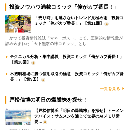
投資ノウハウ満載コミック「俺がカブ番長！」
「売り時」を逃さないトレンド見極め術 投資コ
ミック「俺がカブ番長！」【第11回】
かつて投資情報雑誌「マネーポスト」にて、圧倒的な情報量が
詰め込まれた「天下無敵の株コミック」とし…
テクニカル分析・集中講義 投資コミック「俺がカブ番長！」
【第10回】
不透明相場に勝つ信用取引の極意 投資コミック「俺がカブ番
長！」【第9回】
一覧を見る
戸松信博の明日の爆騰株を探せ！
【戸松信博氏「明日の爆騰株」を探せ】トーメン
デバイス：サムスンを通じて世界のAIメモリ需
要…