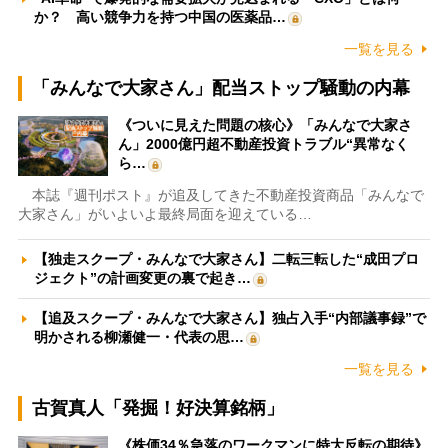
か？ 高い競争力を持つ中国の医薬品…
一覧を見る
「みんなで大家さん」配当ストップ騒動の内幕
《ついに見えた問題の核心》「みんなで大家さ
ん」2000億円超不動産投資トラブル“異常なく
ら…
本誌『週刊ポスト』が追及してきた不動産投資商品「みんなで
大家さん」がいよいよ最終局面を迎えている…
【独走スクープ・みんなで大家さん】二転三転した“成田プロ
ジェクト”の計画変更の裏で起き…
【追及スクープ・みんなで大家さん】独占入手“内部議事録”で
明かされる柳瀬健一・代表の思…
一覧を見る
古賀真人「発掘！好決算銘柄」
《株価34％急落のワークマンに特大反転の期待》