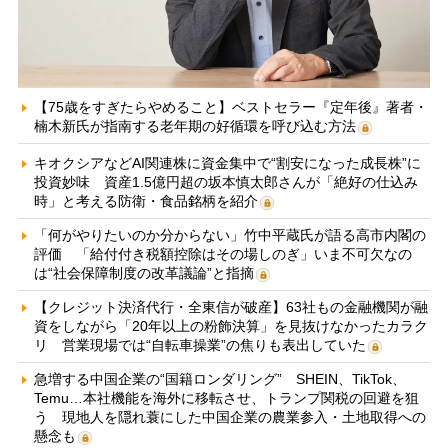
【75歳をすぎたらやめること】ベストセラー『定年後』著者・
楠木新氏が指南する老年期の好循環を呼び込む方法
キオクシアなどAI関連株に資金集中で“割安になった成長株”に
投資妙味 資産1.5億円超の坂本慎太郎さんが「絶好の仕込み
時」と考える防衛・食品銘柄を紹介
「何がやりたいのか分からない」竹中平蔵氏が語る高市内閣の
評価 「給付付き税額控除はその場しのぎ」いま不可欠なの
は“社会保障制度の改革議論”と指摘
【クレジット決済代行・全東信が破産】63社もの金融機関が融
資をしながら「20年以上の粉飾決算」を見抜けなかったカラク
リ 営業現場では“自転車操業”の焦りも表出していた
急増する中国企業の“国籍ロンダリング” SHEIN、TikTok、
Temu…本社機能を海外に移転させ、トランプ関税の回避を狙
う 現地人を隠れ蓑にした中国企業の農業参入・土地取得への
懸念も