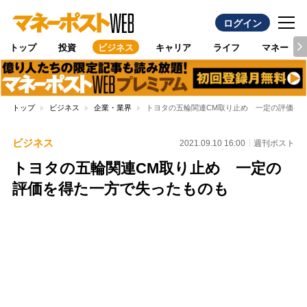
ログイン
トップ
投資
ビジネス
キャリア
ライフ
マネー
トップ
ビジネス
企業・業界
トヨタの五輪関連CM取り止め 一定の評価を
ビジネス
2021.09.10 16:00
週刊ポスト
トヨタの五輪関連CM取り止め 一定の
評価を得た一方で失ったものも
Loaded
:
96.26%
/
Unmute