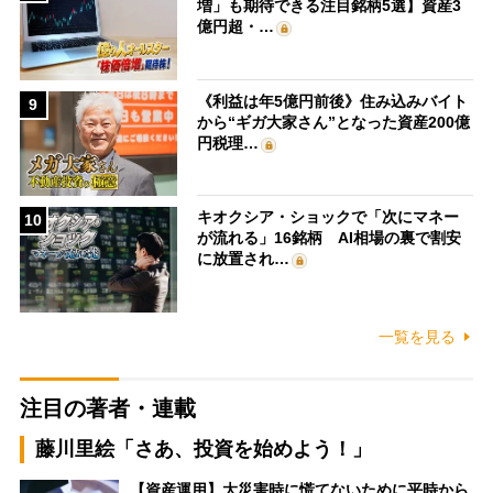
増」も期待できる注目銘柄5選】資産3
億円超・…
《利益は年5億円前後》住み込みバイト
9
から“ギガ大家さん”となった資産200億
円税理…
キオクシア・ショックで「次にマネー
10
が流れる」16銘柄 AI相場の裏で割安
に放置され…
一覧を見る
注目の著者・連載
藤川里絵「さあ、投資を始めよう！」
【資産運用】大災害時に慌てないために平時から