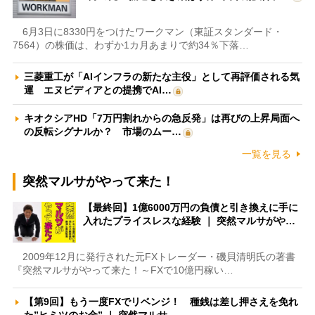
6月3日に8330円をつけたワークマン（東証スタンダード・
7564）の株価は、わずか1カ月あまりで約34％下落…
三菱重工が「AIインフラの新たな主役」として再評価される気
運 エヌビディアとの提携でAI…
キオクシアHD「7万円割れからの急反発」は再びの上昇局面へ
の反転シグナルか？ 市場のムー…
一覧を見る
突然マルサがやって来た！
【最終回】1億6000万円の負債と引き換えに手に
入れたプライスレスな経験 ｜ 突然マルサがや…
2009年12月に発行された元FXトレーダー・磯貝清明氏の著書
『突然マルサがやって来た！～FXで10億円稼い…
【第9回】もう一度FXでリベンジ！ 種銭は差し押さえを免れ
た”ヒミツのお金” ｜ 突然マルサ…