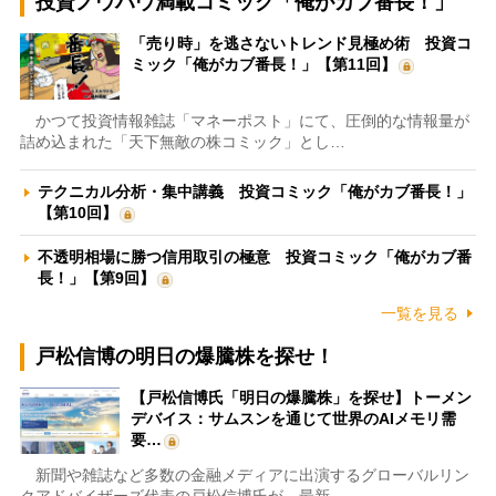
投資ノウハウ満載コミック「俺がカブ番長！」
「売り時」を逃さないトレンド見極め術 投資コ
ミック「俺がカブ番長！」【第11回】
かつて投資情報雑誌「マネーポスト」にて、圧倒的な情報量が
詰め込まれた「天下無敵の株コミック」とし…
テクニカル分析・集中講義 投資コミック「俺がカブ番長！」
【第10回】
不透明相場に勝つ信用取引の極意 投資コミック「俺がカブ番
長！」【第9回】
一覧を見る
戸松信博の明日の爆騰株を探せ！
【戸松信博氏「明日の爆騰株」を探せ】トーメン
デバイス：サムスンを通じて世界のAIメモリ需
要…
新聞や雑誌など多数の金融メディアに出演するグローバルリン
クアドバイザーズ代表の戸松信博氏が、最新…