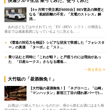
快適クルマ生活 乗ってみた、使ってみた
【4ヶ月間で受注累計6000台】BEV普及の障壁と
なる「航続距離の不安」「充電のストレス」解
消…
あれほどもてはやされていた「EV（BEV）シフト」の潮流も、
最近では減速基調になっているように見える。…
《雪道の対応力を検証》シビアな状況で実感した「フォレスタ
ー」の真価 「ターボ」と「スト…
乗り込むと同時に「これが軽？」と戸惑うのには理由があっ
た 「日産ルークス」さらなる躍進…
一覧を見る
大竹聡の「昼酒御免！」
【大竹聡の昼酒御免！】「ネグローニ」「山崎」
「マンハッタン」新宿三丁目の隠れ家バーで1…
お酒はいつ飲んでもいいものだが、昼から飲むお酒にはまた格
別の味わいがある――。ライター・作家の大竹…