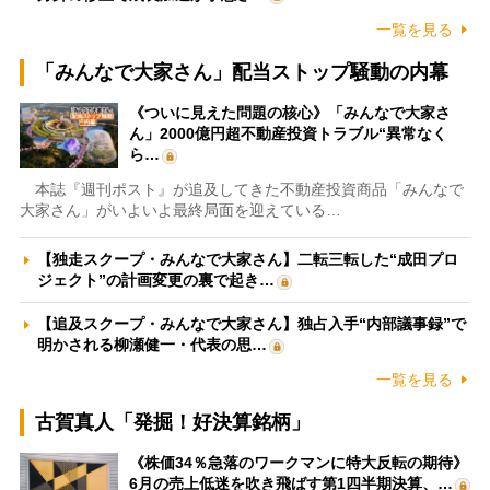
一覧を見る
「みんなで大家さん」配当ストップ騒動の内幕
《ついに見えた問題の核心》「みんなで大家さ
ん」2000億円超不動産投資トラブル“異常なく
ら…
本誌『週刊ポスト』が追及してきた不動産投資商品「みんなで
大家さん」がいよいよ最終局面を迎えている…
【独走スクープ・みんなで大家さん】二転三転した“成田プロ
ジェクト”の計画変更の裏で起き…
【追及スクープ・みんなで大家さん】独占入手“内部議事録”で
明かされる柳瀬健一・代表の思…
一覧を見る
古賀真人「発掘！好決算銘柄」
《株価34％急落のワークマンに特大反転の期待》
6月の売上低迷を吹き飛ばす第1四半期決算、…