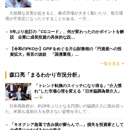
大規模な災害が起きると、株式市場が大きく動いたり、取引環
境が不安定になったりすることがある。一方…
5年ぶり改訂の「CGコード」、何が変わったのかポイントを解
説 企業に成長投資の具体的な説…
【令和のPKOか】GPIFをめぐる片山財務相の「円資産への投
資拡大」発言の波紋 「国債重視」…
一覧を見る
森口亮「まるわかり市況分析」
「トレンド転換のスイッチになり得る」“介入慣
れ”した市場心理を変える「日米協調為替介入」
…
日米両政府が、約28年ぶりとなる円買いの協調介入に踏み切っ
た。米国も追加介入を辞さない姿勢を示して…
「キオクシア急落で含み損が膨らんで…」損失を投資家として
の成長につなげる4つの視点 …