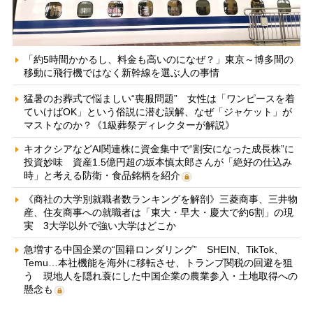
「約5時間かかるし、料金も高いのになぜ？」東京～博多間の
移動に飛行機ではなく新幹線を選ぶ人の事情
猛暑のお葬式で悩ましい“喪服問題” 女性は「ワンピースを着
ていけばOK」という俗説に潜む誤解、なぜ「ジャケット」が
マストなのか？《1級葬祭ディレクターが解説》
キオクシアなどAI関連株に資金集中で“割安になった成長株”に
投資妙味 資産1.5億円超の坂本慎太郎さんが「絶好の仕込み
時」と考える防衛・食品銘柄を紹介
《商社の大学別就職者数ランキングを解剖》三菱商事、三井物
産、住友商事への就職者は「東大・早大・慶大で約6割」の現
実 3大学以外で強い大学はどこか
急増する中国企業の“国籍ロンダリング” SHEIN、TikTok、
Temu…本社機能を海外に移転させ、トランプ関税の回避を狙
う 現地人を隠れ蓑にした中国企業の農業参入・土地取得への
懸念も