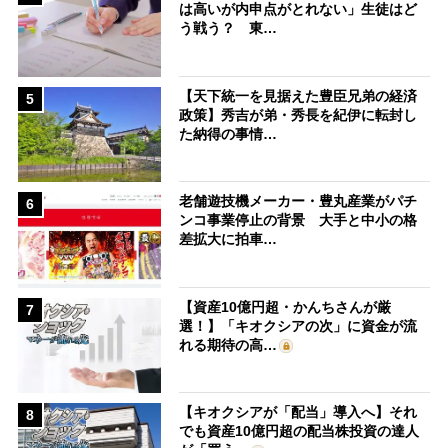
は高いが内申点がとれない」生徒はど
う戦う？ 東…
【天下統一を見据えた豊臣兄弟の経済
5
政策】秀吉が弟・秀長を紀伊に転封し
た納得の事情…
老舗遊技機メーカー・豊丸産業がパチ
6
ンコ事業停止の背景 大手と中小の格
差拡大に拍車…
【資産10億円超・かんちさんが厳
7
選！】「キオクシアの次」に資金が流
れる期待の高…
【キオクシアが「配当」導入へ】それ
8
でも資産10億円超の配当株投資の達人