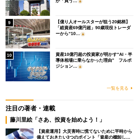
が「買う…
【億り人オールスターが狙う20銘柄】
9
「総資産69億円超」90歳現役トレーダ
ーから“10…
資産10億円超の投資家が明かす“AI・半
10
導体相場に乗らなかった理由” フルポ
ジション…
一覧を見る
注目の著者・連載
藤川里絵「さあ、投資を始めよう！」
【資産運用】大災害時に慌てないために平時から
備えておきたい3つのポイント「資産の棚卸し…