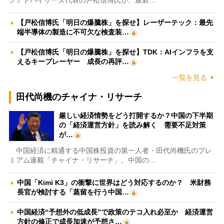
【戸松信博氏「明日の爆騰株」を探せ】レーザーテック：最先
端半導体の製造に不可欠な検査装…
【戸松信博氏「明日の爆騰株」を探せ】TDK：AIインフラを支
えるキープレーヤー 成長の再評…
一覧を見る
田代尚機のチャイナ・リサーチ
厳しい経済情勢をどう打開するか？中国の下半期
の「経済運営方針」を読み解く 需要不足対策
が…
中国経済に精通する中国株投資の第一人者・田代尚機氏のプレ
ミアム連載「チャイナ・リサーチ」。中国の…
中国「Kimi K3」の衝撃に世界はどう対応するのか？ 米財務
長官が検討する「蒸留を行う中国…
中国経済“予想外の低成長”で政策のテコ入れ必至か 経済運営
方針の修正で成長加速が予想さ…