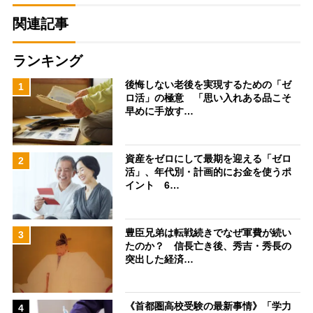
関連記事
ランキング
後悔しない老後を実現するための「ゼ
1
ロ活」の極意 「思い入れある品こそ
早めに手放す…
資産をゼロにして最期を迎える「ゼロ
2
活」、年代別・計画的にお金を使うポ
イント 6…
豊臣兄弟は転戦続きでなぜ軍費が続い
3
たのか？ 信長亡き後、秀吉・秀長の
突出した経済…
《首都圏高校受験の最新事情》「学力
4