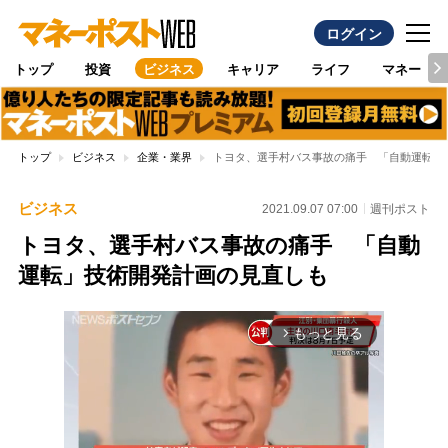
ログイン
トップ
投資
ビジネス
キャリア
ライフ
マネー
トップ
ビジネス
企業・業界
トヨタ、選手村バス事故の痛手 「自動運転」
ビジネス
2021.09.07 07:00
週刊ポスト
トヨタ、選手村バス事故の痛手 「自動
運転」技術開発計画の見直しも
もっと見る
arrow_forward_ios