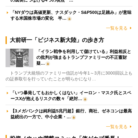
「NYダウは高値更新、ナスダック・S&P500は足踏み」が意味
する米国株市場の変化 半…
一覧を見る
大前研一「ビジネス新大陸」の歩き方
「イラン戦争を利用して儲けている」利益相反と
の批判が強まるトランプファミリーの不正蓄財
疑…
トランプ大統領のファミリー信託が今年1～3月に3000回以上も
の証券取引を行っていたことが明らかになり…
「いつ暴発してもおかしくはない」イーロン・マスク氏とスペ
ースXが抱えるリスクの数々「絶対…
【3メガバンクは純利益5兆円超】銀行、商社、ゼネコンは最高
益続出の一方で、中小企業・…
一覧を見る