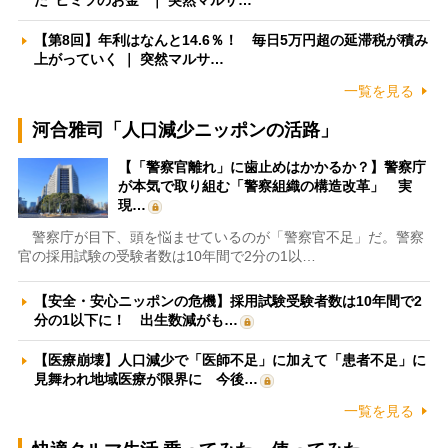
【第8回】年利はなんと14.6％！ 毎日5万円超の延滞税が積み
上がっていく ｜ 突然マルサ…
一覧を見る
河合雅司「人口減少ニッポンの活路」
【「警察官離れ」に歯止めはかかるか？】警察庁
が本気で取り組む「警察組織の構造改革」 実
現…
警察庁が目下、頭を悩ませているのが「警察官不足」だ。警察
官の採用試験の受験者数は10年間で2分の1以…
【安全・安心ニッポンの危機】採用試験受験者数は10年間で2
分の1以下に！ 出生数減がも…
【医療崩壊】人口減少で「医師不足」に加えて「患者不足」に
見舞われ地域医療が限界に 今後…
一覧を見る