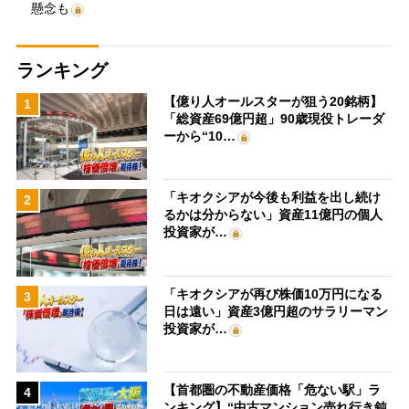
懸念も
ランキング
【億り人オールスターが狙う20銘柄】
1
「総資産69億円超」90歳現役トレーダ
ーから“10…
「キオクシアが今後も利益を出し続け
2
るかは分からない」資産11億円の個人
投資家が…
「キオクシアが再び株価10万円になる
3
日は遠い」資産3億円超のサラリーマン
投資家が…
【首都圏の不動産価格「危ない駅」ラ
4
ンキング】“中古マンション売れ行き鈍