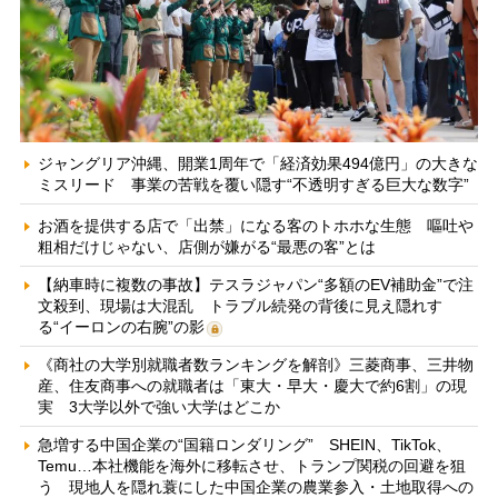
ジャングリア沖縄、開業1周年で「経済効果494億円」の大きな
ミスリード 事業の苦戦を覆い隠す“不透明すぎる巨大な数字”
お酒を提供する店で「出禁」になる客のトホホな生態 嘔吐や
粗相だけじゃない、店側が嫌がる“最悪の客”とは
【納車時に複数の事故】テスラジャパン“多額のEV補助金”で注
文殺到、現場は大混乱 トラブル続発の背後に見え隠れす
る“イーロンの右腕”の影
《商社の大学別就職者数ランキングを解剖》三菱商事、三井物
産、住友商事への就職者は「東大・早大・慶大で約6割」の現
実 3大学以外で強い大学はどこか
急増する中国企業の“国籍ロンダリング” SHEIN、TikTok、
Temu…本社機能を海外に移転させ、トランプ関税の回避を狙
う 現地人を隠れ蓑にした中国企業の農業参入・土地取得への