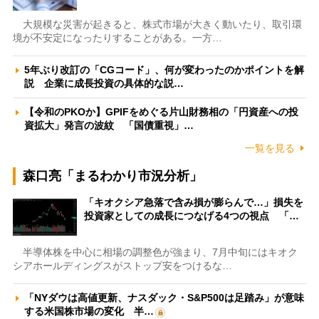
大規模な災害が起きると、株式市場が大きく動いたり、取引環
境が不安定になったりすることがある。一方…
5年ぶり改訂の「CGコード」、何が変わったのかポイントを解
説 企業に成長投資の具体的な説…
【令和のPKOか】GPIFをめぐる片山財務相の「円資産への投
資拡大」発言の波紋 「国債重視」…
一覧を見る
森口亮「まるわかり市況分析」
「キオクシア急落で含み損が膨らんで…」損失を
投資家としての成長につなげる4つの視点 「…
半導体株を中心に相場の調整色が強まり、7月中旬にはキオク
シアホールディングスがストップ安をつけるな…
「NYダウは高値更新、ナスダック・S&P500は足踏み」が意味
する米国株市場の変化 半…