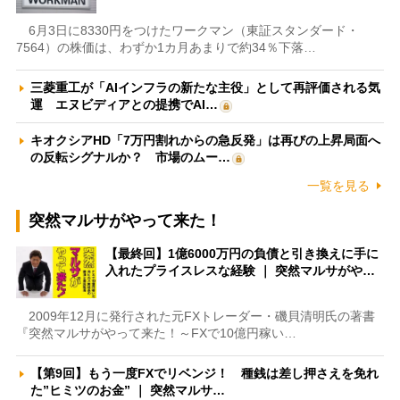
6月3日に8330円をつけたワークマン（東証スタンダード・
7564）の株価は、わずか1カ月あまりで約34％下落…
三菱重工が「AIインフラの新たな主役」として再評価される気
運 エヌビディアとの提携でAI…
キオクシアHD「7万円割れからの急反発」は再びの上昇局面へ
の反転シグナルか？ 市場のムー…
一覧を見る
突然マルサがやって来た！
【最終回】1億6000万円の負債と引き換えに手に
入れたプライスレスな経験 ｜ 突然マルサがや…
2009年12月に発行された元FXトレーダー・磯貝清明氏の著書
『突然マルサがやって来た！～FXで10億円稼い…
【第9回】もう一度FXでリベンジ！ 種銭は差し押さえを免れ
た”ヒミツのお金” ｜ 突然マルサ…