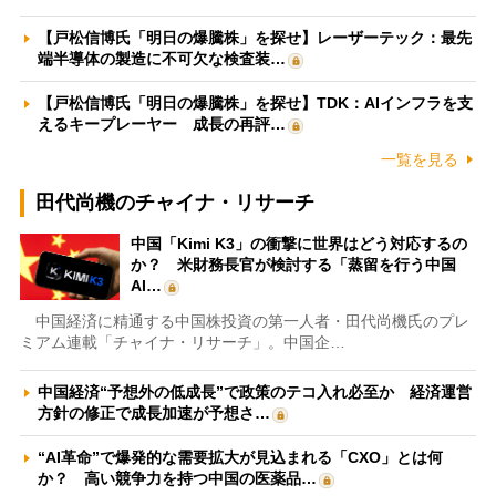
【戸松信博氏「明日の爆騰株」を探せ】レーザーテック：最先
端半導体の製造に不可欠な検査装…
【戸松信博氏「明日の爆騰株」を探せ】TDK：AIインフラを支
えるキープレーヤー 成長の再評…
一覧を見る
田代尚機のチャイナ・リサーチ
中国「Kimi K3」の衝撃に世界はどう対応するの
か？ 米財務長官が検討する「蒸留を行う中国
AI…
中国経済に精通する中国株投資の第一人者・田代尚機氏のプレ
ミアム連載「チャイナ・リサーチ」。中国企…
中国経済“予想外の低成長”で政策のテコ入れ必至か 経済運営
方針の修正で成長加速が予想さ…
“AI革命”で爆発的な需要拡大が見込まれる「CXO」とは何
か？ 高い競争力を持つ中国の医薬品…