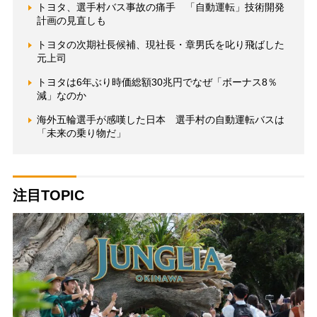
トヨタ、選手村バス事故の痛手 「自動運転」技術開発
計画の見直しも
トヨタの次期社長候補、現社長・章男氏を叱り飛ばした
元上司
トヨタは6年ぶり時価総額30兆円でなぜ「ボーナス8％
減」なのか
海外五輪選手が感嘆した日本 選手村の自動運転バスは
「未来の乗り物だ」
注目TOPIC