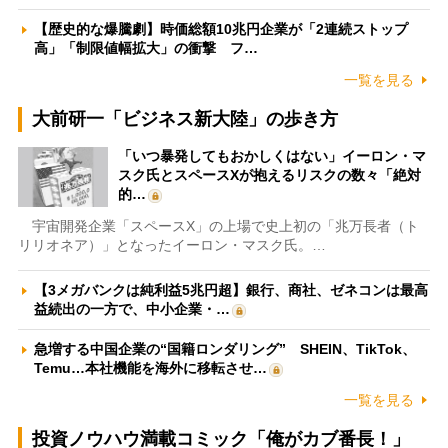
【歴史的な爆騰劇】時価総額10兆円企業が「2連続ストップ
高」「制限値幅拡大」の衝撃 フ…
一覧を見る
大前研一「ビジネス新大陸」の歩き方
「いつ暴発してもおかしくはない」イーロン・マ
スク氏とスペースXが抱えるリスクの数々「絶対
的…
宇宙開発企業「スペースX」の上場で史上初の「兆万長者（ト
リリオネア）」となったイーロン・マスク氏。…
【3メガバンクは純利益5兆円超】銀行、商社、ゼネコンは最高
益続出の一方で、中小企業・…
急増する中国企業の“国籍ロンダリング” SHEIN、TikTok、
Temu…本社機能を海外に移転させ…
一覧を見る
投資ノウハウ満載コミック「俺がカブ番長！」