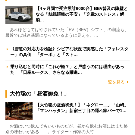
【4ヶ月間で受注累計6000台】BEV普及の障壁と
なる「航続距離の不安」「充電のストレス」解
消…
あれほどもてはやされていた「EV（BEV）シフト」の潮流も、
最近では減速基調になっているように見える。…
《雪道の対応力を検証》シビアな状況で実感した「フォレスタ
ー」の真価 「ターボ」と「スト…
乗り込むと同時に「これが軽？」と戸惑うのには理由があっ
た 「日産ルークス」さらなる躍進…
一覧を見る
大竹聡の「昼酒御免！」
【大竹聡の昼酒御免！】「ネグローニ」「山崎」
「マンハッタン」新宿三丁目の隠れ家バーで1…
お酒はいつ飲んでもいいものだが、昼から飲むお酒にはまた格
別の味わいがある――。ライター・作家の大竹…