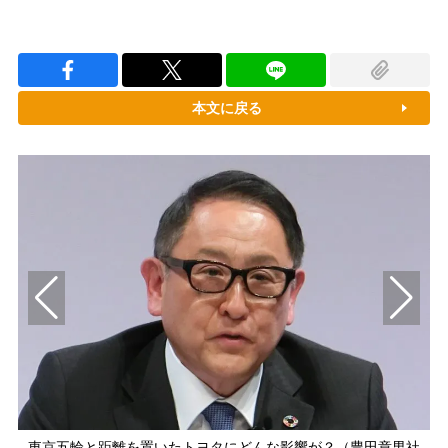
本文に戻る
東京五輪と距離を置いたトヨタにどんな影響が？（豊田章男社
生