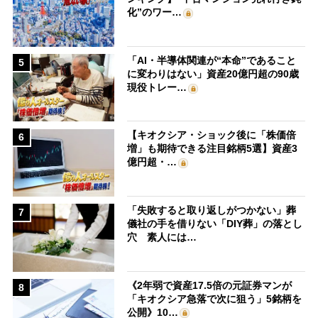
化”のワー…
「AI・半導体関連が“本命”であること
5
に変わりはない」資産20億円超の90歳
現役トレー…
【キオクシア・ショック後に「株価倍
6
増」も期待できる注目銘柄5選】資産3
億円超・…
「失敗すると取り返しがつかない」葬
7
儀社の手を借りない「DIY葬」の落とし
穴 素人には…
《2年弱で資産17.5倍の元証券マンが
8
「キオクシア急落で次に狙う」5銘柄を
公開》10…