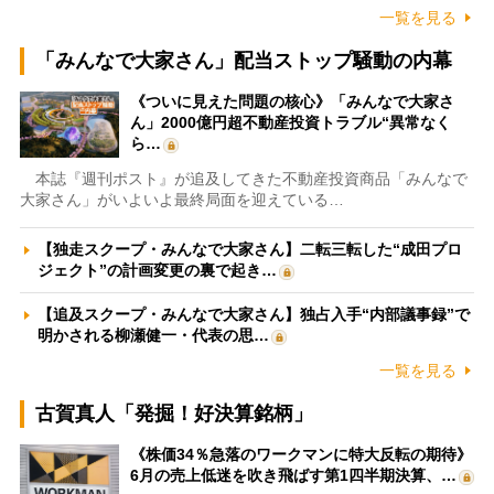
一覧を見る
「みんなで大家さん」配当ストップ騒動の内幕
《ついに見えた問題の核心》「みんなで大家さ
ん」2000億円超不動産投資トラブル“異常なく
ら…
本誌『週刊ポスト』が追及してきた不動産投資商品「みんなで
大家さん」がいよいよ最終局面を迎えている…
【独走スクープ・みんなで大家さん】二転三転した“成田プロ
ジェクト”の計画変更の裏で起き…
【追及スクープ・みんなで大家さん】独占入手“内部議事録”で
明かされる柳瀬健一・代表の思…
一覧を見る
古賀真人「発掘！好決算銘柄」
《株価34％急落のワークマンに特大反転の期待》
6月の売上低迷を吹き飛ばす第1四半期決算、…