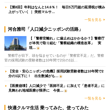
【第8回】年利はなんと14.6％！ 毎日5万円超の延滞税が積み
上がっていく ｜ 突然マルサ…
一覧を見る
河合雅司「人口減少ニッポンの活路」
【「警察官離れ」に歯止めはかかるか？】警察庁
が本気で取り組む「警察組織の構造改革」 実
現…
警察庁が目下、頭を悩ませているのが「警察官不足」だ。警察
官の採用試験の受験者数は10年間で2分の1以…
【安全・安心ニッポンの危機】採用試験受験者数は10年間で2
分の1以下に！ 出生数減がも…
【医療崩壊】人口減少で「医師不足」に加えて「患者不足」に
見舞われ地域医療が限界に 今後…
一覧を見る
快適クルマ生活 乗ってみた、使ってみた