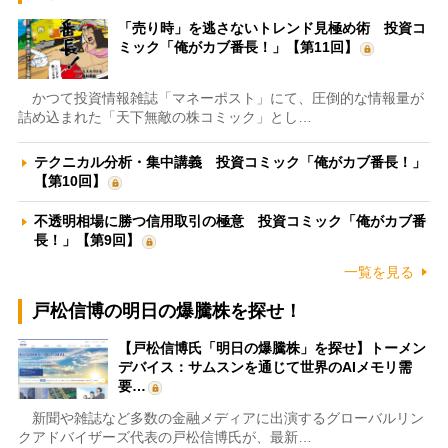
「売り時」を逃さないトレンド見極め術 投資コ
ミック「俺がカブ番長！」【第11回】
かつて投資情報雑誌「マネーポスト」にて、圧倒的な情報量が
詰め込まれた「天下無敵の株コミック」とし…
テクニカル分析・集中講義 投資コミック「俺がカブ番長！」
【第10回】
不透明相場に勝つ信用取引の極意 投資コミック「俺がカブ番
長！」【第9回】
一覧を見る
戸松信博の明日の爆騰株を探せ！
【戸松信博氏「明日の爆騰株」を探せ】トーメン
デバイス：サムスンを通じて世界のAIメモリ需
要…
新聞や雑誌など多数の金融メディアに出演するグローバルリン
クアドバイザーズ代表の戸松信博氏が、最新…