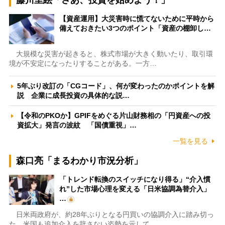
藤川里絵「さあ、投資を始めよう！」
【資産運用】大災害時に慌てないために平時から
備えておきたい3つのポイント「資産の棚卸し…
大規模な災害が起きると、株式市場が大きく動いたり、取引環
境が不安定になったりすることがある。一方…
5年ぶり改訂の「CGコード」、何が変わったのかポイントを解
説 企業に成長投資の具体的な説…
【令和のPKOか】GPIFをめぐる片山財務相の「円資産への投
資拡大」発言の波紋 「国債重視」…
一覧を見る
森口亮「まるわかり市況分析」
「トレンド転換のスイッチになり得る」“介入慣
れ”した市場心理を変える「日米協調為替介入」
…
日米両政府が、約28年ぶりとなる円買いの協調介入に踏み切っ
た。米国も追加介入を辞さない姿勢を示して…