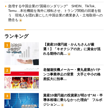
急増する中国企業の“国籍ロンダリング” SHEIN、TikTok、
Temu…本社機能を海外に移転させ、トランプ関税の回避を狙
う 現地人を隠れ蓑にした中国企業の農業参入・土地取得への
懸念も
ランキング
【資産10億円超・かんちさんが厳
1
選！】「キオクシアの次」に資金が流
れる期待の高…
老舗遊技機メーカー・豊丸産業がパチ
2
ンコ事業停止の背景 大手と中小の格
差拡大に拍車…
資産10億円超の投資家が明かす“AI・半
3
導体相場に乗らなかった理由” フルポ
ジション…