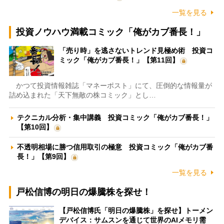
一覧を見る
投資ノウハウ満載コミック「俺がカブ番長！」
「売り時」を逃さないトレンド見極め術 投資コ
ミック「俺がカブ番長！」【第11回】
かつて投資情報雑誌「マネーポスト」にて、圧倒的な情報量が
詰め込まれた「天下無敵の株コミック」とし…
テクニカル分析・集中講義 投資コミック「俺がカブ番長！」
【第10回】
不透明相場に勝つ信用取引の極意 投資コミック「俺がカブ番
長！」【第9回】
一覧を見る
戸松信博の明日の爆騰株を探せ！
【戸松信博氏「明日の爆騰株」を探せ】トーメン
デバイス：サムスンを通じて世界のAIメモリ需