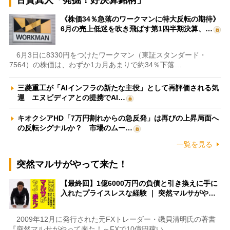
古賀真人「発掘！好決算銘柄」
《株価34％急落のワークマンに特大反転の期待》
6月の売上低迷を吹き飛ばす第1四半期決算、…
6月3日に8330円をつけたワークマン（東証スタンダード・
7564）の株価は、わずか1カ月あまりで約34％下落…
三菱重工が「AIインフラの新たな主役」として再評価される気
運 エヌビディアとの提携でAI…
キオクシアHD「7万円割れからの急反発」は再びの上昇局面へ
の反転シグナルか？ 市場のムー…
一覧を見る
突然マルサがやって来た！
【最終回】1億6000万円の負債と引き換えに手に
入れたプライスレスな経験 ｜ 突然マルサがや…
2009年12月に発行された元FXトレーダー・磯貝清明氏の著書
『突然マルサがやって来た！～FXで10億円稼い…