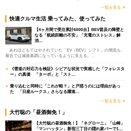
一覧を見る
快適クルマ生活 乗ってみた、使ってみた
【4ヶ月間で受注累計6000台】BEV普及の障壁と
なる「航続距離の不安」「充電のストレス」解
消…
あれほどもてはやされていた「EV（BEV）シフト」の潮流も、
最近では減速基調になっているように見える。…
《雪道の対応力を検証》シビアな状況で実感した「フォレスタ
ー」の真価 「ターボ」と「スト…
乗り込むと同時に「これが軽？」と戸惑うのには理由があっ
た 「日産ルークス」さらなる躍進…
一覧を見る
大竹聡の「昼酒御免！」
【大竹聡の昼酒御免！】「ネグローニ」「山崎」
「マンハッタン」新宿三丁目の隠れ家バーで1…