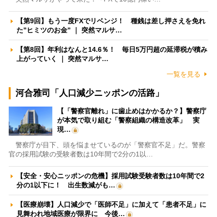
【第9回】もう一度FXでリベンジ！ 種銭は差し押さえを免れ
た”ヒミツのお金” ｜ 突然マルサ…
【第8回】年利はなんと14.6％！ 毎日5万円超の延滞税が積み
上がっていく ｜ 突然マルサ…
一覧を見る
河合雅司「人口減少ニッポンの活路」
【「警察官離れ」に歯止めはかかるか？】警察庁
が本気で取り組む「警察組織の構造改革」 実
現…
警察庁が目下、頭を悩ませているのが「警察官不足」だ。警察
官の採用試験の受験者数は10年間で2分の1以…
【安全・安心ニッポンの危機】採用試験受験者数は10年間で2
分の1以下に！ 出生数減がも…
【医療崩壊】人口減少で「医師不足」に加えて「患者不足」に
見舞われ地域医療が限界に 今後…