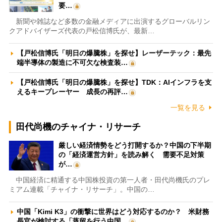
要…
新聞や雑誌など多数の金融メディアに出演するグローバルリン
クアドバイザーズ代表の戸松信博氏が、最新…
【戸松信博氏「明日の爆騰株」を探せ】レーザーテック：最先
端半導体の製造に不可欠な検査装…
【戸松信博氏「明日の爆騰株」を探せ】TDK：AIインフラを支
えるキープレーヤー 成長の再評…
一覧を見る
田代尚機のチャイナ・リサーチ
厳しい経済情勢をどう打開するか？中国の下半期
の「経済運営方針」を読み解く 需要不足対策
が…
中国経済に精通する中国株投資の第一人者・田代尚機氏のプレ
ミアム連載「チャイナ・リサーチ」。中国の…
中国「Kimi K3」の衝撃に世界はどう対応するのか？ 米財務
長官が検討する「蒸留を行う中国…