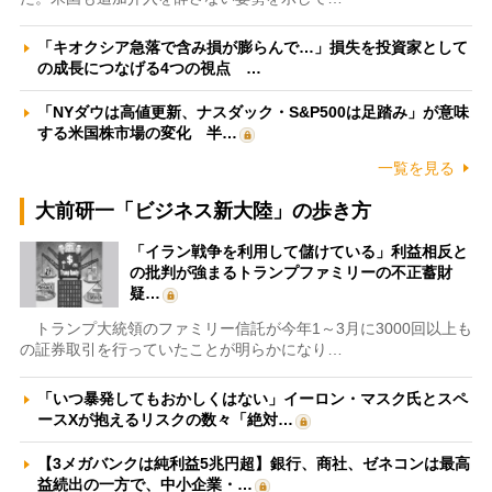
「キオクシア急落で含み損が膨らんで…」損失を投資家として
の成長につなげる4つの視点 …
「NYダウは高値更新、ナスダック・S&P500は足踏み」が意味
する米国株市場の変化 半…
一覧を見る
大前研一「ビジネス新大陸」の歩き方
「イラン戦争を利用して儲けている」利益相反と
の批判が強まるトランプファミリーの不正蓄財
疑…
トランプ大統領のファミリー信託が今年1～3月に3000回以上も
の証券取引を行っていたことが明らかになり…
「いつ暴発してもおかしくはない」イーロン・マスク氏とスペ
ースXが抱えるリスクの数々「絶対…
【3メガバンクは純利益5兆円超】銀行、商社、ゼネコンは最高
益続出の一方で、中小企業・…