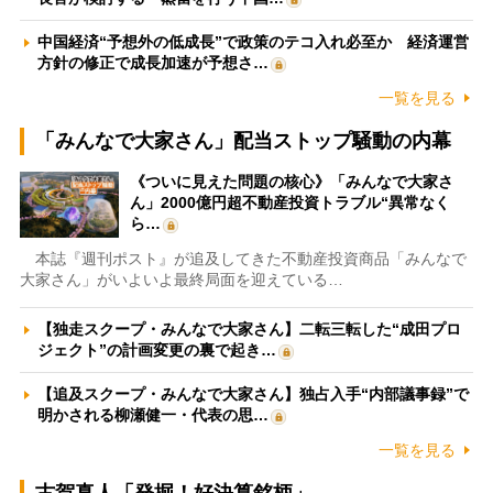
中国経済“予想外の低成長”で政策のテコ入れ必至か 経済運営
方針の修正で成長加速が予想さ…
一覧を見る
「みんなで大家さん」配当ストップ騒動の内幕
《ついに見えた問題の核心》「みんなで大家さ
ん」2000億円超不動産投資トラブル“異常なく
ら…
本誌『週刊ポスト』が追及してきた不動産投資商品「みんなで
大家さん」がいよいよ最終局面を迎えている…
【独走スクープ・みんなで大家さん】二転三転した“成田プロ
ジェクト”の計画変更の裏で起き…
【追及スクープ・みんなで大家さん】独占入手“内部議事録”で
明かされる柳瀬健一・代表の思…
一覧を見る