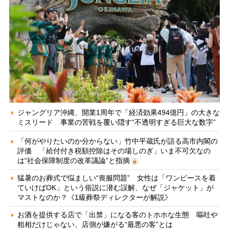
ジャングリア沖縄、開業1周年で「経済効果494億円」の大きな
ミスリード 事業の苦戦を覆い隠す“不透明すぎる巨大な数字”
「何がやりたいのか分からない」竹中平蔵氏が語る高市内閣の
評価 「給付付き税額控除はその場しのぎ」いま不可欠なの
は“社会保障制度の改革議論”と指摘
猛暑のお葬式で悩ましい“喪服問題” 女性は「ワンピースを着
ていけばOK」という俗説に潜む誤解、なぜ「ジャケット」が
マストなのか？《1級葬祭ディレクターが解説》
お酒を提供する店で「出禁」になる客のトホホな生態 嘔吐や
粗相だけじゃない、店側が嫌がる“最悪の客”とは