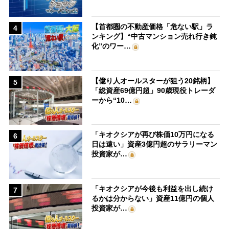
【首都圏の不動産価格「危ない駅」ラ
4
ンキング】“中古マンション売れ行き鈍
化”のワー…
【億り人オールスターが狙う20銘柄】
5
「総資産69億円超」90歳現役トレーダ
ーから“10…
「キオクシアが再び株価10万円になる
6
日は遠い」資産3億円超のサラリーマン
投資家が…
「キオクシアが今後も利益を出し続け
7
るかは分からない」資産11億円の個人
投資家が…