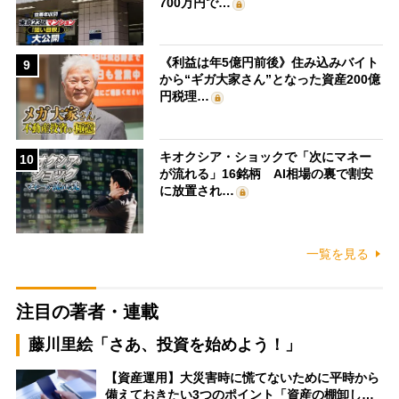
700万円で…
《利益は年5億円前後》住み込みバイト
9
から“ギガ大家さん”となった資産200億
円税理…
キオクシア・ショックで「次にマネー
10
が流れる」16銘柄 AI相場の裏で割安
に放置され…
一覧を見る
注目の著者・連載
藤川里絵「さあ、投資を始めよう！」
【資産運用】大災害時に慌てないために平時から
備えておきたい3つのポイント「資産の棚卸し…