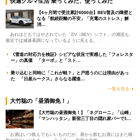
快適クルマ生活 乗ってみた、使ってみた
【4ヶ月間で受注累計6000台】BEV普及の障壁と
なる「航続距離の不安」「充電のストレス」解
消…
あれほどもてはやされていた「EV（BEV）シフト」の潮流も、
最近では減速基調になっているように見える。…
《雪道の対応力を検証》シビアな状況で実感した「フォレスタ
ー」の真価 「ターボ」と「スト…
乗り込むと同時に「これが軽？」と戸惑うのには理由があっ
た 「日産ルークス」さらなる躍進…
一覧を見る
大竹聡の「昼酒御免！」
【大竹聡の昼酒御免！】「ネグローニ」「山崎」
「マンハッタン」新宿三丁目の隠れ家バーで1…
お酒はいつ飲んでもいいものだが、昼から飲むお酒にはまた格