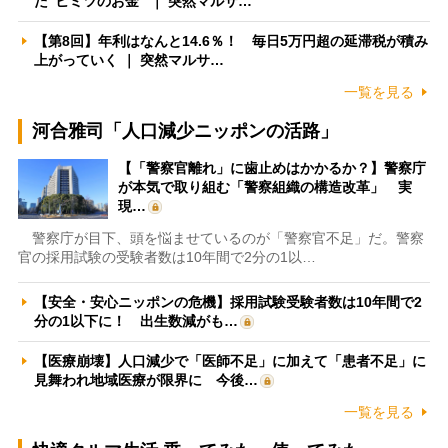
た”ヒミツのお金” ｜ 突然マルサ…
【第8回】年利はなんと14.6％！ 毎日5万円超の延滞税が積み
上がっていく ｜ 突然マルサ…
一覧を見る
河合雅司「人口減少ニッポンの活路」
【「警察官離れ」に歯止めはかかるか？】警察庁
が本気で取り組む「警察組織の構造改革」 実
現…
警察庁が目下、頭を悩ませているのが「警察官不足」だ。警察
官の採用試験の受験者数は10年間で2分の1以…
【安全・安心ニッポンの危機】採用試験受験者数は10年間で2
分の1以下に！ 出生数減がも…
【医療崩壊】人口減少で「医師不足」に加えて「患者不足」に
見舞われ地域医療が限界に 今後…
一覧を見る