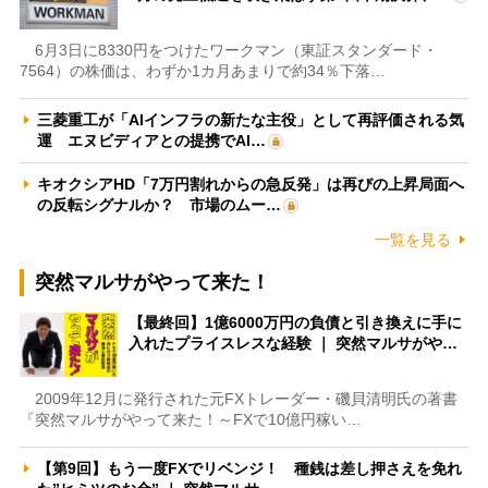
6月3日に8330円をつけたワークマン（東証スタンダード・
7564）の株価は、わずか1カ月あまりで約34％下落…
三菱重工が「AIインフラの新たな主役」として再評価される気
運 エヌビディアとの提携でAI…
キオクシアHD「7万円割れからの急反発」は再びの上昇局面へ
の反転シグナルか？ 市場のムー…
一覧を見る
突然マルサがやって来た！
【最終回】1億6000万円の負債と引き換えに手に
入れたプライスレスな経験 ｜ 突然マルサがや…
2009年12月に発行された元FXトレーダー・磯貝清明氏の著書
『突然マルサがやって来た！～FXで10億円稼い…
【第9回】もう一度FXでリベンジ！ 種銭は差し押さえを免れ