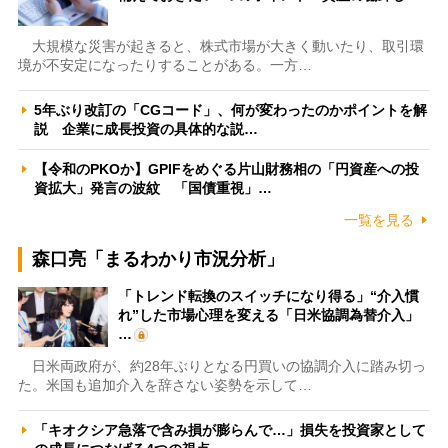
大規模な災害が起きると、株式市場が大きく動いたり、取引環
境が不安定になったりすることがある。一方…
5年ぶり改訂の「CGコード」、何が変わったのかポイントを解
説 企業に成長投資の具体的な説…
【令和のPKOか】GPIFをめぐる片山財務相の「円資産への投
資拡大」発言の波紋 「国債重視」…
一覧を見る
森口亮「まるわかり市況分析」
「トレンド転換のスイッチになり得る」“介入慣
れ”した市場心理を変える「日米協調為替介入」
…
日米両政府が、約28年ぶりとなる円買いの協調介入に踏み切っ
た。米国も追加介入を辞さない姿勢を示して…
「キオクシア急落で含み損が膨らんで…」損失を投資家として