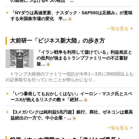
の成長につなげる4つの視点 …
「NYダウは高値更新、ナスダック・S&P500は足踏み」が意味
する米国株市場の変化 半…
一覧を見る
大前研一「ビジネス新大陸」の歩き方
「イラン戦争を利用して儲けている」利益相反と
の批判が強まるトランプファミリーの不正蓄財
疑…
トランプ大統領のファミリー信託が今年1～3月に3000回以上も
の証券取引を行っていたことが明らかになり…
「いつ暴発してもおかしくはない」イーロン・マスク氏とスペ
ースXが抱えるリスクの数々「絶対…
【3メガバンクは純利益5兆円超】銀行、商社、ゼネコンは最高
益続出の一方で、中小企業・…
一覧を見る