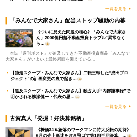
一覧を見る
「みんなで大家さん」配当ストップ騒動の内幕
《ついに見えた問題の核心》「みんなで大家さ
ん」2000億円超不動産投資トラブル“異常なく
ら…
本誌『週刊ポスト』が追及してきた不動産投資商品「みんなで
大家さん」がいよいよ最終局面を迎えている…
【独走スクープ・みんなで大家さん】二転三転した“成田プロ
ジェクト”の計画変更の裏で起き…
【追及スクープ・みんなで大家さん】独占入手“内部議事録”で
明かされる柳瀬健一・代表の思…
一覧を見る
古賀真人「発掘！好決算銘柄」
《株価34％急落のワークマンに特大反転の期待》
6月の売上低迷を吹き飛ばす第1四半期決算、…