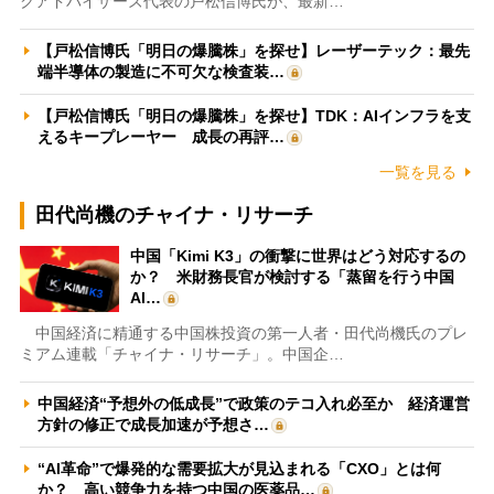
クアドバイザーズ代表の戸松信博氏が、最新…
【戸松信博氏「明日の爆騰株」を探せ】レーザーテック：最先
端半導体の製造に不可欠な検査装…
【戸松信博氏「明日の爆騰株」を探せ】TDK：AIインフラを支
えるキープレーヤー 成長の再評…
一覧を見る
田代尚機のチャイナ・リサーチ
中国「Kimi K3」の衝撃に世界はどう対応するの
か？ 米財務長官が検討する「蒸留を行う中国
AI…
中国経済に精通する中国株投資の第一人者・田代尚機氏のプレ
ミアム連載「チャイナ・リサーチ」。中国企…
中国経済“予想外の低成長”で政策のテコ入れ必至か 経済運営
方針の修正で成長加速が予想さ…
“AI革命”で爆発的な需要拡大が見込まれる「CXO」とは何
か？ 高い競争力を持つ中国の医薬品…