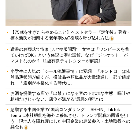
【75歳をすぎたらやめること】ベストセラー『定年後』著者・
楠木新氏が指南する老年期の好循環を呼び込む方法
猛暑のお葬式で悩ましい“喪服問題” 女性は「ワンピースを着
ていけばOK」という俗説に潜む誤解、なぜ「ジャケット」が
マストなのか？《1級葬祭ディレクターが解説》
小学生に人気の「シール流通事情」に変調 「ボンドロ」は依
然品薄状態が続くが、模倣品や類似品が大量流通し一部で値崩
れ 「選別が本格化する時代に」
お酒を提供する店で「出禁」になる客のトホホな生態 嘔吐や
粗相だけじゃない、店側が嫌がる“最悪の客”とは
急増する中国企業の“国籍ロンダリング” SHEIN、TikTok、
Temu…本社機能を海外に移転させ、トランプ関税の回避を狙
う 現地人を隠れ蓑にした中国企業の農業参入・土地取得への
懸念も