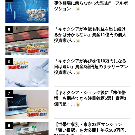
導体相場に乗らなかった理由” フルポ
ジション…
「キオクシアが今後も利益を出し続け
5
るかは分からない」資産11億円の個人
投資家が…
「キオクシアが再び株価10万円になる
6
日は遠い」資産3億円超のサラリーマン
投資家が…
【キオクシア・ショック後に「株価倍
7
増」も期待できる注目銘柄5選】資産3
億円超・…
【世帯年収別・東京23区マンション
8
「狙い目駅」を大公開】年収500万円、