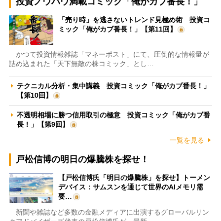
投資ノウハウ満載コミック「俺がカブ番長！」
「売り時」を逃さないトレンド見極め術 投資コ
ミック「俺がカブ番長！」【第11回】
かつて投資情報雑誌「マネーポスト」にて、圧倒的な情報量が
詰め込まれた「天下無敵の株コミック」とし…
テクニカル分析・集中講義 投資コミック「俺がカブ番長！」
【第10回】
不透明相場に勝つ信用取引の極意 投資コミック「俺がカブ番
長！」【第9回】
一覧を見る
戸松信博の明日の爆騰株を探せ！
【戸松信博氏「明日の爆騰株」を探せ】トーメン
デバイス：サムスンを通じて世界のAIメモリ需
要…
新聞や雑誌など多数の金融メディアに出演するグローバルリン