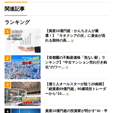
関連記事
ランキング
【資産10億円超・かんちさんが厳
1
選！】「キオクシアの次」に資金が流
れる期待の高…
【首都圏の不動産価格「危ない駅」ラ
2
ンキング】“中古マンション売れ行き鈍
化”のワー…
【億り人オールスターが狙う20銘柄】
3
「総資産69億円超」90歳現役トレーダ
ーから“10…
資産10億円超の投資家が明かす“AI・半
4