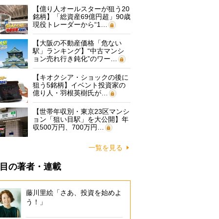
【億り人オールスターが狙う20
銘柄】「総資産69億円超」90歳
現役トレーダーから“1…
【大阪の不動産価格「危ない
駅」ランキング】“中古マンシ
ョン売れ行き鈍化”のワー…
【キオクシア・ショックの後に
狙う5銘柄】イベント投資家の
億り人・羽根英樹氏が…
【世帯年収別・東京23区マンシ
ョン「狙い目駅」を大公開】年
収500万円、700万円…
一覧を見る
目の著者・連載
藤川里絵「さあ、投資を始めよ
う！」