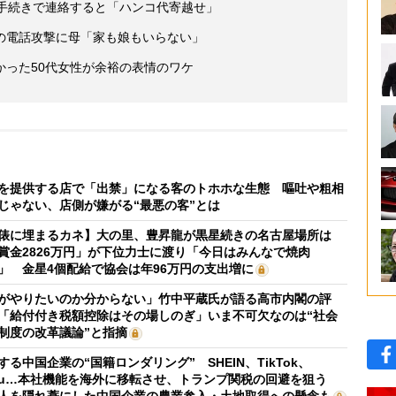
続手続きで連絡すると「ハンコ代寄越せ」
の電話攻撃に母「家も娘もいらない」
かった50代女性が余裕の表情のワケ
を提供する店で「出禁」になる客のトホホな生態 嘔吐や粗相
じゃない、店側が嫌がる“最悪の客”とは
俵に埋まるカネ】大の里、豊昇龍が黒星続きの名古屋場所は
賞金2826万円」が下位力士に渡り「今日はみんなで焼肉
」 金星4個配給で協会は年96万円の支出増に
がやりたいのか分からない」竹中平蔵氏が語る高市内閣の評
「給付付き税額控除はその場しのぎ」いま不可欠なのは“社会
制度の改革議論”と指摘
する中国企業の“国籍ロンダリング” SHEIN、TikTok、
mu…本社機能を海外に移転させ、トランプ関税の回避を狙う