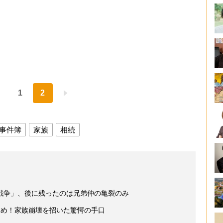
1
2
事件簿
家族
相続
戦争」、後に残ったのは兄弟仲の亀裂のみ
占め！家族崩壊を招いた驚愕の手口