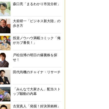
森口亮「まるわかり市況分析」
大前研一「ビジネス新大陸」の
歩き方
投資ノウハウ満載コミック「俺
がカブ番長！」
戸松信博の明日の爆騰株を探
せ！
田代尚機のチャイナ・リサーチ
「みんなで大家さん」配当スト
ップ騒動の内幕
古賀真人「発掘！好決算銘柄」