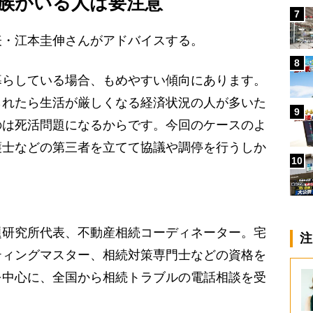
族がいる人は要注意
7
・江本圭伸さんがアドバイスする。
8
暮らしている場合、もめやすい傾向にあります。
られたら生活が厳しくなる経済状況の人が多いた
9
のは死活問題になるからです。今回のケースのよ
護士などの第三者を立てて協議や調停を行うしか
10
題研究所代表、不動産相続コーディネーター。宅
注
ティングマスター、相続対策専門士などの資格を
を中心に、全国から相続トラブルの電話相談を受