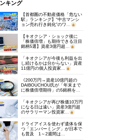
ンキング
【首都圏の不動産価格「危ない
駅」ランキング】“中古マンシ
ョン売れ行き鈍化”のワ…
【キオクシア・ショック後に
「株価倍増」も期待できる注目
銘柄5選】資産3億円超…
「キオクシアが今後も利益を出
し続けるかは分からない」資産
11億円の個人投資家…
《200万円→資産10億円超の
DAIBOUCHOU氏が「年末まで
に株価倍増期待」の5銘柄を…
「キオクシアが再び株価10万円
になる日は遠い」資産3億円超
のサラリーマン投資家…
ドライアイスを使わず遺体を保
つ「エンバーミング」が日本で
も普及 1～2週間は…