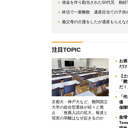
借金を作り勘当された50代兄 相
終活で一家離散 遺産目当ての子供
義父母の介護をしたが遺産もらえな
注目TOPIC
お酒
だけ
【土
「懸
だ！
「何
京都大・神戸大など、難関国立
価 
大学の総合型選抜が続々と廃
保障
止 「推薦入試の拡大」報道と
急増
現実の乖離はなぜ起きるのか
Te