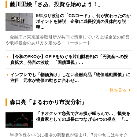
藤川里絵「さあ、投資を始めよう！」
5年ぶり改訂の「CGコード」、何が変わったのか
ポイントを解説 企業に成長投資の具体的な説
明…
金融庁と東京証券取引所が共同で策定している上場企業の経営
や取締役会のあり方を定める「コーポレート…
【令和のPKOか】GPIFをめぐる片山財務相の「円資産への投
資拡大」発言の波紋 「国債重視」…
インフレでも「物価負け」しない金融商品「物価連動国債」に
注目 元本が物価の動きに合わせ…
一覧を見る
森口亮「まるわかり市況分析」
「キオクシア急落で含み損が膨らんで…」損失を
投資家としての成長につなげる4つの視点 「…
半導体株を中心に相場の調整色が強まり、7月中旬にはキオク