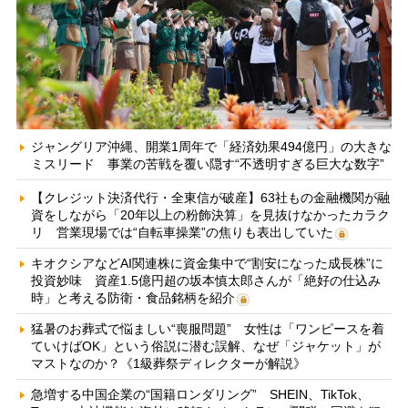
ジャングリア沖縄、開業1周年で「経済効果494億円」の大きな
ミスリード 事業の苦戦を覆い隠す“不透明すぎる巨大な数字”
【クレジット決済代行・全東信が破産】63社もの金融機関が融
資をしながら「20年以上の粉飾決算」を見抜けなかったカラク
リ 営業現場では“自転車操業”の焦りも表出していた
キオクシアなどAI関連株に資金集中で“割安になった成長株”に
投資妙味 資産1.5億円超の坂本慎太郎さんが「絶好の仕込み
時」と考える防衛・食品銘柄を紹介
猛暑のお葬式で悩ましい“喪服問題” 女性は「ワンピースを着
ていけばOK」という俗説に潜む誤解、なぜ「ジャケット」が
マストなのか？《1級葬祭ディレクターが解説》
急増する中国企業の“国籍ロンダリング” SHEIN、TikTok、