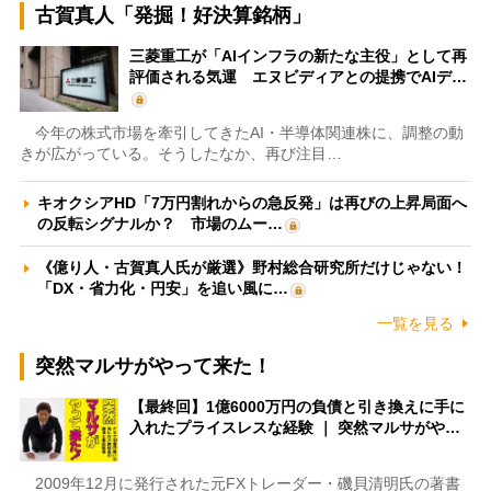
古賀真人「発掘！好決算銘柄」
三菱重工が「AIインフラの新たな主役」として再
評価される気運 エヌビディアとの提携でAIデ…
今年の株式市場を牽引してきたAI・半導体関連株に、調整の動
きが広がっている。そうしたなか、再び注目…
キオクシアHD「7万円割れからの急反発」は再びの上昇局面へ
の反転シグナルか？ 市場のムー…
《億り人・古賀真人氏が厳選》野村総合研究所だけじゃない！
「DX・省力化・円安」を追い風に…
一覧を見る
突然マルサがやって来た！
【最終回】1億6000万円の負債と引き換えに手に
入れたプライスレスな経験 ｜ 突然マルサがや…
2009年12月に発行された元FXトレーダー・磯貝清明氏の著書