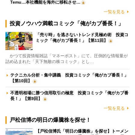
Temu…本社機能を海外に移転させ…
一覧を見る
投資ノウハウ満載コミック「俺がカブ番長！」
「売り時」を逃さないトレンド見極め術 投資コ
ミック「俺がカブ番長！」【第11回】
かつて投資情報雑誌「マネーポスト」にて、圧倒的な情報量が
詰め込まれた「天下無敵の株コミック」とし…
テクニカル分析・集中講義 投資コミック「俺がカブ番長！」
【第10回】
不透明相場に勝つ信用取引の極意 投資コミック「俺がカブ番
長！」【第9回】
一覧を見る
戸松信博の明日の爆騰株を探せ！
【戸松信博氏「明日の爆騰株」を探せ】トーメン