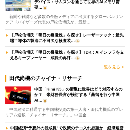
デバイス：サムスンを通じて世界のAIメモリ需
要…
新聞や雑誌など多数の金融メディアに出演するグローバルリン
クアドバイザーズ代表の戸松信博氏が、最新…
【戸松信博氏「明日の爆騰株」を探せ】レーザーテック：最先
端半導体の製造に不可欠な検査装…
【戸松信博氏「明日の爆騰株」を探せ】TDK：AIインフラを支
えるキープレーヤー 成長の再評…
一覧を見る
田代尚機のチャイナ・リサーチ
中国「Kimi K3」の衝撃に世界はどう対応するの
か？ 米財務長官が検討する「蒸留を行う中国
AI…
中国経済に精通する中国株投資の第一人者・田代尚機氏のプレ
ミアム連載「チャイナ・リサーチ」。中国企…
中国経済“予想外の低成長”で政策のテコ入れ必至か 経済運営