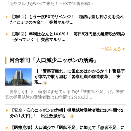
『突然マルサがやって来た！～FXで10億円稼い…
【第9回】もう一度FXでリベンジ！ 種銭は差し押さえを免れ
た”ヒミツのお金” ｜ 突然マルサ…
【第8回】年利はなんと14.6％！ 毎日5万円超の延滞税が積み
上がっていく ｜ 突然マルサ…
一覧を見る
河合雅司「人口減少ニッポンの活路」
【「警察官離れ」に歯止めはかかるか？】警察庁
が本気で取り組む「警察組織の構造改革」 実
現…
警察庁が目下、頭を悩ませているのが「警察官不足」だ。警察
官の採用試験の受験者数は10年間で2分の1以…
【安全・安心ニッポンの危機】採用試験受験者数は10年間で2
分の1以下に！ 出生数減がも…
【医療崩壊】人口減少で「医師不足」に加えて「患者不足」に