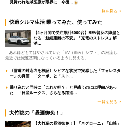
見舞われ地域医療が限界に 今後…
一覧を見る
快適クルマ生活 乗ってみた、使ってみた
【4ヶ月間で受注累計6000台】BEV普及の障壁と
なる「航続距離の不安」「充電のストレス」解
消…
あれほどもてはやされていた「EV（BEV）シフト」の潮流も、
最近では減速基調になっているように見える。…
《雪道の対応力を検証》シビアな状況で実感した「フォレスタ
ー」の真価 「ターボ」と「スト…
乗り込むと同時に「これが軽？」と戸惑うのには理由があっ
た 「日産ルークス」さらなる躍進…
一覧を見る
大竹聡の「昼酒御免！」
【大竹聡の昼酒御免！】「ネグローニ」「山崎」