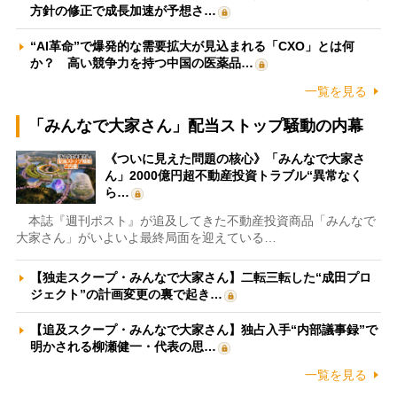
方針の修正で成長加速が予想さ…
“AI革命”で爆発的な需要拡大が見込まれる「CXO」とは何
か？ 高い競争力を持つ中国の医薬品…
一覧を見る
「みんなで大家さん」配当ストップ騒動の内幕
《ついに見えた問題の核心》「みんなで大家さ
ん」2000億円超不動産投資トラブル“異常なく
ら…
本誌『週刊ポスト』が追及してきた不動産投資商品「みんなで
大家さん」がいよいよ最終局面を迎えている…
【独走スクープ・みんなで大家さん】二転三転した“成田プロ
ジェクト”の計画変更の裏で起き…
【追及スクープ・みんなで大家さん】独占入手“内部議事録”で
明かされる柳瀬健一・代表の思…
一覧を見る