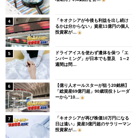
「キオクシアが今後も利益を出し続け
4
るかは分からない」資産11億円の個人
投資家が…
ドライアイスを使わず遺体を保つ「エ
5
ンバーミング」が日本でも普及 1～2
週間は問…
【億り人オールスターが狙う20銘柄】
6
「総資産69億円超」90歳現役トレーダ
ーから“10…
「キオクシアが再び株価10万円になる
7
日は遠い」資産3億円超のサラリーマン
投資家が…