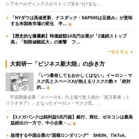
シアホールディングスがストップ安をつけるな…
「NYダウは高値更新、ナスダック・S&P500は足踏み」が意味
する米国株市場の変化 半…
【歴史的な爆騰劇】時価総額10兆円企業が「2連続ストップ
高」「制限値幅拡大」の衝撃 フ…
一覧を見る
大前研一「ビジネス新大陸」の歩き方
「いつ暴発してもおかしくはない」イーロン・マ
スク氏とスペースXが抱えるリスクの数々「絶対
的…
宇宙開発企業「スペースX」の上場で史上初の「兆万長者（ト
リリオネア）」となったイーロン・マスク氏。…
【3メガバンクは純利益5兆円超】銀行、商社、ゼネコンは最高
益続出の一方で、中小企業・…
急増する中国企業の“国籍ロンダリング” SHEIN、TikTok、