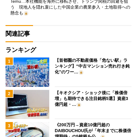
Temu…本社機能を海外に移転させ、トランプ関税の回避を狙
う 現地人を隠れ蓑にした中国企業の農業参入・土地取得への
懸念も
関連記事
ランキング
【首都圏の不動産価格「危ない駅」ラ
1
ンキング】“中古マンション売れ行き鈍
化”のワー…
【キオクシア・ショック後に「株価倍
2
増」も期待できる注目銘柄5選】資産3
億円超・…
《200万円→資産10億円超の
3
DAIBOUCHOU氏が「年末までに株価倍
増期待」の5銘柄を公…