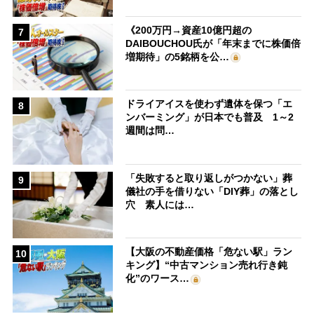
《200万円→資産10億円超の
7
DAIBOUCHOU氏が「年末までに株価倍
増期待」の5銘柄を公…
ドライアイスを使わず遺体を保つ「エ
8
ンバーミング」が日本でも普及 1～2
週間は問…
「失敗すると取り返しがつかない」葬
9
儀社の手を借りない「DIY葬」の落とし
穴 素人には…
【大阪の不動産価格「危ない駅」ラン
10
キング】“中古マンション売れ行き鈍
化”のワース…