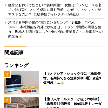
猛暑のお葬式で悩ましい“喪服問題” 女性は「ワンピースを着
ていけばOK」という俗説に潜む誤解、なぜ「ジャケット」が
マストなのか？《1級葬祭ディレクターが解説》
急増する中国企業の“国籍ロンダリング” SHEIN、TikTok、
Temu…本社機能を海外に移転させ、トランプ関税の回避を狙
う 現地人を隠れ蓑にした中国企業の農業参入・土地取得への
懸念も
関連記事
ランキング
【キオクシア・ショック後に「株価倍
1
増」も期待できる注目銘柄5選】資産3
億円超・…
【億り人オールスターが狙う20銘柄】
2
「総資産69億円超」90歳現役トレーダ