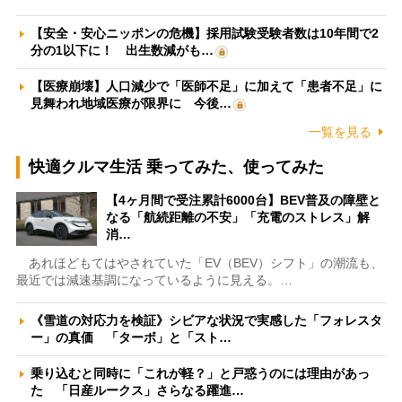
【安全・安心ニッポンの危機】採用試験受験者数は10年間で2
分の1以下に！ 出生数減がも…
【医療崩壊】人口減少で「医師不足」に加えて「患者不足」に
見舞われ地域医療が限界に 今後…
一覧を見る
快適クルマ生活 乗ってみた、使ってみた
【4ヶ月間で受注累計6000台】BEV普及の障壁と
なる「航続距離の不安」「充電のストレス」解
消…
あれほどもてはやされていた「EV（BEV）シフト」の潮流も、
最近では減速基調になっているように見える。…
《雪道の対応力を検証》シビアな状況で実感した「フォレスタ
ー」の真価 「ターボ」と「スト…
乗り込むと同時に「これが軽？」と戸惑うのには理由があっ
た 「日産ルークス」さらなる躍進…