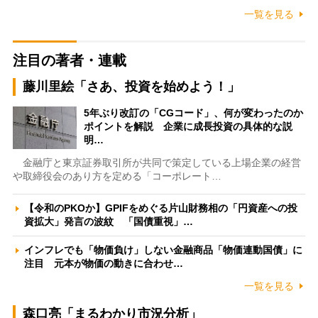
一覧を見る
注目の著者・連載
藤川里絵「さあ、投資を始めよう！」
5年ぶり改訂の「CGコード」、何が変わったのか
ポイントを解説 企業に成長投資の具体的な説
明…
金融庁と東京証券取引所が共同で策定している上場企業の経営
や取締役会のあり方を定める「コーポレート…
【令和のPKOか】GPIFをめぐる片山財務相の「円資産への投
資拡大」発言の波紋 「国債重視」…
インフレでも「物価負け」しない金融商品「物価連動国債」に
注目 元本が物価の動きに合わせ…
一覧を見る
森口亮「まるわかり市況分析」