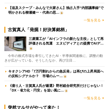
【追及スクープ・みんなで大家さん】独占入手“内部議事録”で
明かされる柳瀬健一・代表の思…
一覧を見る
古賀真人「発掘！好決算銘柄」
三菱重工が「AIインフラの新たな主役」として再
評価される気運 エヌビディアとの提携でAIデ…
今年の株式市場を牽引してきたAI・半導体関連株に、調整の動
きが広がっている。そうしたなか、再び注目…
キオクシアHD「7万円割れからの急反発」は再びの上昇局面へ
の反転シグナルか？ 市場のムー…
《億り人・古賀真人氏が厳選》野村総合研究所だけじゃない！
「DX・省力化・円安」を追い風に…
一覧を見る
突然マルサがやって来た！