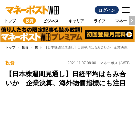
ログイン
トップ
投資
ビジネス
キャリア
ライフ
マネー
トップ
投資
株
【日本株週間見通し】日経平均はもみ合いか 企業決算、海
投資
2021.11.07 08:00
マネーポストWEB
【日本株週間見通し】日経平均はもみ合
いか 企業決算、海外物価指標にも注目
Loaded
:
97.10%
/
Unmute