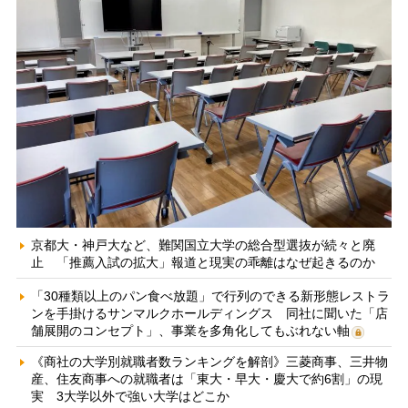
京都大・神戸大など、難関国立大学の総合型選抜が続々と廃
止 「推薦入試の拡大」報道と現実の乖離はなぜ起きるのか
「30種類以上のパン食べ放題」で行列のできる新形態レストラ
ンを手掛けるサンマルクホールディングス 同社に聞いた「店
舗展開のコンセプト」、事業を多角化してもぶれない軸
《商社の大学別就職者数ランキングを解剖》三菱商事、三井物
産、住友商事への就職者は「東大・早大・慶大で約6割」の現
実 3大学以外で強い大学はどこか