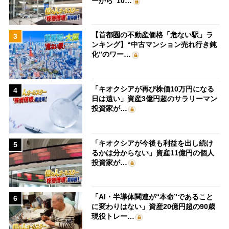
ーから“10…
【首都圏の不動産価格「危ない駅」ラ
3
ンキング】“中古マンション売れ行き鈍
化”のワー…
「キオクシアが再び株価10万円になる
4
日は遠い」資産3億円超のサラリーマン
投資家が…
「キオクシアが今後も利益を出し続け
5
るかは分からない」資産11億円の個人
投資家が…
「AI・半導体関連が“本命”であること
6
に変わりはない」資産20億円超の90歳
現役トレー…