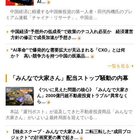
AI…
中国経済に精通する中国株投資の第一人者・田代尚機氏のプレ
ミアム連載「チャイナ・リサーチ」。中国企…
中国経済“予想外の低成長”で政策のテコ入れ必至か 経済運営
方針の修正で成長加速が予想さ…
“AI革命”で爆発的な需要拡大が見込まれる「CXO」とは何
か？ 高い競争力を持つ中国の医薬品…
一覧を見る
「みんなで大家さん」配当ストップ騒動の内幕
《ついに見えた問題の核心》「みんなで大家さ
ん」2000億円超不動産投資トラブル“異常なく
ら…
本誌『週刊ポスト』が追及してきた不動産投資商品「みんなで
大家さん」がいよいよ最終局面を迎えている…
【独走スクープ・みんなで大家さん】二転三転した“成田プロ
ジェクト”の計画変更の裏で起き…