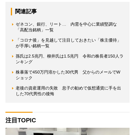
関連記事
ゼネコン、銀行、リート… 内需を中心に業績堅調な
「高配当銘柄」一覧
「コロナ後」を見越して注目しておきたい「株主優待」
が手厚い銘柄一覧
孫氏は2.5兆円、柳井氏は1.5兆円 令和の株長者150人ラ
ンキング
株暴落で450万円溶かした30代男 父からのメールでW
ショック
老後の資産運用の失敗 息子の勧めで仮想通貨に手を出
した70代男性の後悔
注目TOPIC