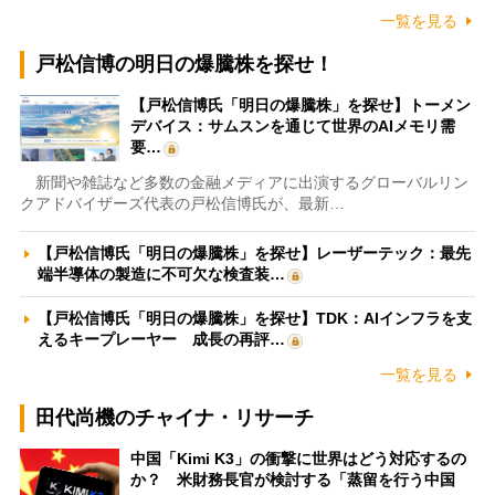
一覧を見る
戸松信博の明日の爆騰株を探せ！
【戸松信博氏「明日の爆騰株」を探せ】トーメン
デバイス：サムスンを通じて世界のAIメモリ需
要…
新聞や雑誌など多数の金融メディアに出演するグローバルリン
クアドバイザーズ代表の戸松信博氏が、最新…
【戸松信博氏「明日の爆騰株」を探せ】レーザーテック：最先
端半導体の製造に不可欠な検査装…
【戸松信博氏「明日の爆騰株」を探せ】TDK：AIインフラを支
えるキープレーヤー 成長の再評…
一覧を見る
田代尚機のチャイナ・リサーチ
中国「Kimi K3」の衝撃に世界はどう対応するの
か？ 米財務長官が検討する「蒸留を行う中国