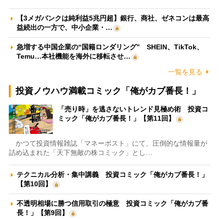
【3メガバンクは純利益5兆円超】銀行、商社、ゼネコンは最高
益続出の一方で、中小企業・…
急増する中国企業の“国籍ロンダリング” SHEIN、TikTok、
Temu…本社機能を海外に移転させ…
一覧を見る
投資ノウハウ満載コミック「俺がカブ番長！」
「売り時」を逃さないトレンド見極め術 投資コ
ミック「俺がカブ番長！」【第11回】
かつて投資情報雑誌「マネーポスト」にて、圧倒的な情報量が
詰め込まれた「天下無敵の株コミック」とし…
テクニカル分析・集中講義 投資コミック「俺がカブ番長！」
【第10回】
不透明相場に勝つ信用取引の極意 投資コミック「俺がカブ番
長！」【第9回】