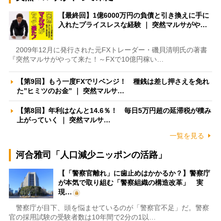
【最終回】1億6000万円の負債と引き換えに手に
入れたプライスレスな経験 ｜ 突然マルサがや…
2009年12月に発行された元FXトレーダー・磯貝清明氏の著書
『突然マルサがやって来た！～FXで10億円稼い…
【第9回】もう一度FXでリベンジ！ 種銭は差し押さえを免れ
た”ヒミツのお金” ｜ 突然マルサ…
【第8回】年利はなんと14.6％！ 毎日5万円超の延滞税が積み
上がっていく ｜ 突然マルサ…
一覧を見る
河合雅司「人口減少ニッポンの活路」
【「警察官離れ」に歯止めはかかるか？】警察庁
が本気で取り組む「警察組織の構造改革」 実
現…
警察庁が目下、頭を悩ませているのが「警察官不足」だ。警察
官の採用試験の受験者数は10年間で2分の1以…