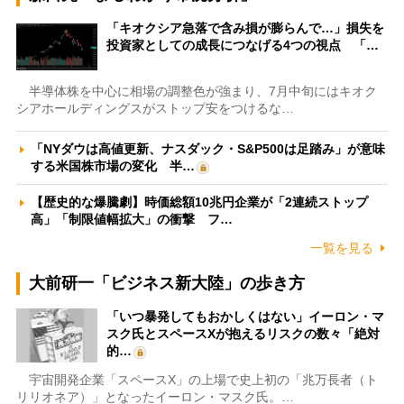
「キオクシア急落で含み損が膨らんで…」損失を
投資家としての成長につなげる4つの視点 「…
半導体株を中心に相場の調整色が強まり、7月中旬にはキオク
シアホールディングスがストップ安をつけるな…
「NYダウは高値更新、ナスダック・S&P500は足踏み」が意味
する米国株市場の変化 半…
【歴史的な爆騰劇】時価総額10兆円企業が「2連続ストップ
高」「制限値幅拡大」の衝撃 フ…
一覧を見る
大前研一「ビジネス新大陸」の歩き方
「いつ暴発してもおかしくはない」イーロン・マ
スク氏とスペースXが抱えるリスクの数々「絶対
的…
宇宙開発企業「スペースX」の上場で史上初の「兆万長者（ト
リリオネア）」となったイーロン・マスク氏。…