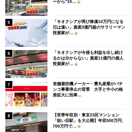
ーから“10…
「キオクシアが再び株価10万円になる
5
日は遠い」資産3億円超のサラリーマン
投資家が…
「キオクシアが今後も利益を出し続け
6
るかは分からない」資産11億円の個人
投資家が…
老舗遊技機メーカー・豊丸産業がパチ
7
ンコ事業停止の背景 大手と中小の格
差拡大に拍車…
【世帯年収別・東京23区マンション
8
「狙い目駅」を大公開】年収500万円、
700万円で…