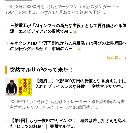
6月3日に8330円をつけたワークマン（東証スタンダード・
7564）の株価は、わずか1カ月あまりで約34％下落…
三菱重工が「AIインフラの新たな主役」として再評価される気
運 エヌビディアとの提携でAI…
キオクシアHD「7万円割れからの急反発」は再びの上昇局面へ
の反転シグナルか？ 市場のムー…
一覧を見る
突然マルサがやって来た！
【最終回】1億6000万円の負債と引き換えに手に
入れたプライスレスな経験 ｜ 突然マルサがや…
2009年12月に発行された元FXトレーダー・磯貝清明氏の著書
『突然マルサがやって来た！～FXで10億円稼い…
【第9回】もう一度FXでリベンジ！ 種銭は差し押さえを免れ
た”ヒミツのお金” ｜ 突然マルサ…