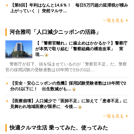
【第8回】年利はなんと14.6％！ 毎日5万円超の延滞税が積み
上がっていく ｜ 突然マルサ…
一覧を見る
河合雅司「人口減少ニッポンの活路」
【「警察官離れ」に歯止めはかかるか？】警察庁
が本気で取り組む「警察組織の構造改革」 実
現…
警察庁が目下、頭を悩ませているのが「警察官不足」だ。警察
官の採用試験の受験者数は10年間で2分の1以…
【安全・安心ニッポンの危機】採用試験受験者数は10年間で2
分の1以下に！ 出生数減がも…
【医療崩壊】人口減少で「医師不足」に加えて「患者不足」に
見舞われ地域医療が限界に 今後…
一覧を見る
快適クルマ生活 乗ってみた、使ってみた