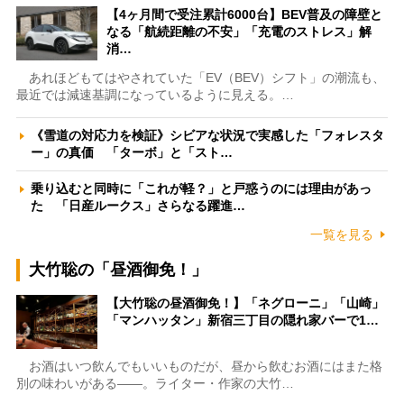
【4ヶ月間で受注累計6000台】BEV普及の障壁と
なる「航続距離の不安」「充電のストレス」解
消…
あれほどもてはやされていた「EV（BEV）シフト」の潮流も、
最近では減速基調になっているように見える。…
《雪道の対応力を検証》シビアな状況で実感した「フォレスタ
ー」の真価 「ターボ」と「スト…
乗り込むと同時に「これが軽？」と戸惑うのには理由があっ
た 「日産ルークス」さらなる躍進…
一覧を見る
大竹聡の「昼酒御免！」
【大竹聡の昼酒御免！】「ネグローニ」「山崎」
「マンハッタン」新宿三丁目の隠れ家バーで1…
お酒はいつ飲んでもいいものだが、昼から飲むお酒にはまた格
別の味わいがある――。ライター・作家の大竹…