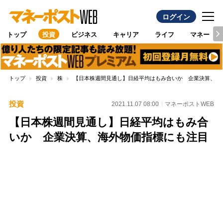
ログイン
トップ
投資
ビジネス
キャリア
ライフ
マネー
トップ
投資
株
【日本株週間見通し】日経平均はもみ合いか 企業決算、海
投資
2021.11.07 08:00
マネーポストWEB
【日本株週間見通し】日経平均はもみ合
いか 企業決算、海外物価指標にも注目
Loaded
:
100.00%
/
Unmute