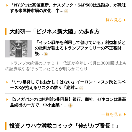
「NYダウは高値更新、ナスダック・S&P500は足踏み」が意味
する米国株市場の変化 半…
一覧を見る
大前研一「ビジネス新大陸」の歩き方
「イラン戦争を利用して儲けている」利益相反と
の批判が強まるトランプファミリーの不正蓄財
疑…
トランプ大統領のファミリー信託が今年1～3月に3000回以上も
の証券取引を行っていたことが明らかになり…
「いつ暴発してもおかしくはない」イーロン・マスク氏とスペ
ースXが抱えるリスクの数々「絶対…
【3メガバンクは純利益5兆円超】銀行、商社、ゼネコンは最高
益続出の一方で、中小企業・…
一覧を見る
投資ノウハウ満載コミック「俺がカブ番長！」