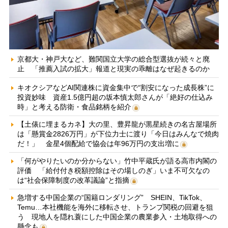
京都大・神戸大など、難関国立大学の総合型選抜が続々と廃
止 「推薦入試の拡大」報道と現実の乖離はなぜ起きるのか
キオクシアなどAI関連株に資金集中で“割安になった成長株”に
投資妙味 資産1.5億円超の坂本慎太郎さんが「絶好の仕込み
時」と考える防衛・食品銘柄を紹介
【土俵に埋まるカネ】大の里、豊昇龍が黒星続きの名古屋場所
は「懸賞金2826万円」が下位力士に渡り「今日はみんなで焼肉
だ！」 金星4個配給で協会は年96万円の支出増に
「何がやりたいのか分からない」竹中平蔵氏が語る高市内閣の
評価 「給付付き税額控除はその場しのぎ」いま不可欠なの
は“社会保障制度の改革議論”と指摘
急増する中国企業の“国籍ロンダリング” SHEIN、TikTok、
Temu…本社機能を海外に移転させ、トランプ関税の回避を狙
う 現地人を隠れ蓑にした中国企業の農業参入・土地取得への
懸念も