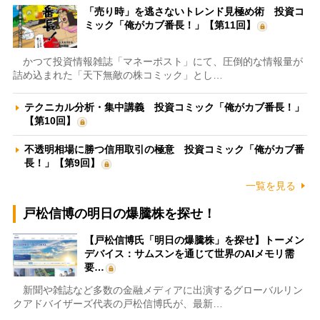
「売り時」を逃さないトレンド見極め術 投資コ
ミック「俺がカブ番長！」【第11回】
かつて投資情報雑誌「マネーポスト」にて、圧倒的な情報量が
詰め込まれた「天下無敵の株コミック」とし…
テクニカル分析・集中講義 投資コミック「俺がカブ番長！」
【第10回】
不透明相場に勝つ信用取引の極意 投資コミック「俺がカブ番
長！」【第9回】
一覧を見る
戸松信博の明日の爆騰株を探せ！
【戸松信博氏「明日の爆騰株」を探せ】トーメン
デバイス：サムスンを通じて世界のAIメモリ需
要…
新聞や雑誌など多数の金融メディアに出演するグローバルリン
クアドバイザーズ代表の戸松信博氏が、最新…