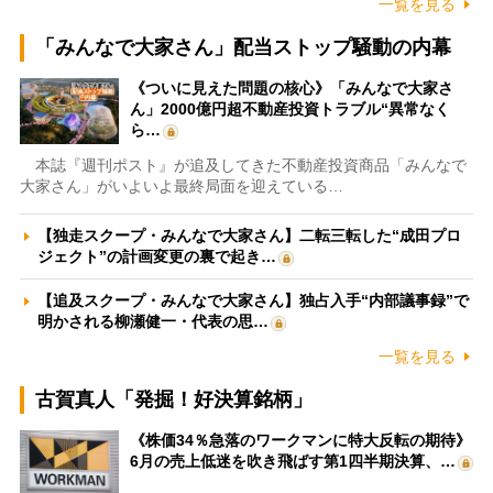
一覧を見る
「みんなで大家さん」配当ストップ騒動の内幕
《ついに見えた問題の核心》「みんなで大家さ
ん」2000億円超不動産投資トラブル“異常なく
ら…
本誌『週刊ポスト』が追及してきた不動産投資商品「みんなで
大家さん」がいよいよ最終局面を迎えている…
【独走スクープ・みんなで大家さん】二転三転した“成田プロ
ジェクト”の計画変更の裏で起き…
【追及スクープ・みんなで大家さん】独占入手“内部議事録”で
明かされる柳瀬健一・代表の思…
一覧を見る
古賀真人「発掘！好決算銘柄」
《株価34％急落のワークマンに特大反転の期待》
6月の売上低迷を吹き飛ばす第1四半期決算、…