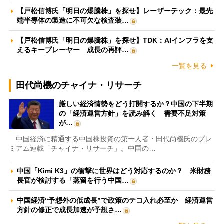
【戸松信博氏「明日の爆騰株」を探せ】レーザーテック：最先
端半導体の製造に不可欠な検査装…
【戸松信博氏「明日の爆騰株」を探せ】TDK：AIインフラを支
えるキープレーヤー 成長の再評…
一覧を見る
田代尚機のチャイナ・リサーチ
厳しい経済情勢をどう打開するか？中国の下半期
の「経済運営方針」を読み解く 需要不足対策
が…
中国経済に精通する中国株投資の第一人者・田代尚機氏のプレ
ミアム連載「チャイナ・リサーチ」。中国の…
中国「Kimi K3」の衝撃に世界はどう対応するのか？ 米財務
長官が検討する「蒸留を行う中国…
中国経済“予想外の低成長”で政策のテコ入れ必至か 経済運営
方針の修正で成長加速が予想さ…