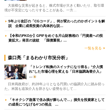
大規模な災害が起きると、株式市場が大きく動いたり、取引環
境が不安定になったりすることがある。一方…
5年ぶり改訂の「CGコード」、何が変わったのかポイントを解
説 企業に成長投資の具体的な説…
【令和のPKOか】GPIFをめぐる片山財務相の「円資産への投
資拡大」発言の波紋 「国債重視」…
一覧を見る
森口亮「まるわかり市況分析」
「トレンド転換のスイッチになり得る」“介入慣
れ”した市場心理を変える「日米協調為替介入」
…
日米両政府が、約28年ぶりとなる円買いの協調介入に踏み切っ
た。米国も追加介入を辞さない姿勢を示して…
「キオクシア急落で含み損が膨らんで…」損失を投資家として
の成長につなげる4つの視点 …