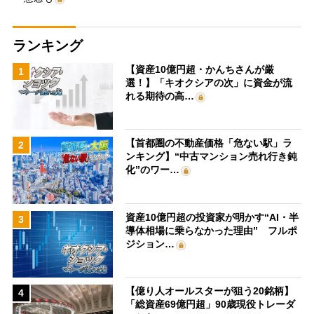
ランキング
【資産10億円超・かんちさんが厳
1
選！】「キオクシアの次」に資金が流
れる期待の高…
【首都圏の不動産価格「危ない駅」ラ
2
ンキング】“中古マンション売れ行き鈍
化”のワー…
資産10億円超の投資家が明かす“AI・半
3
導体相場に乗らなかった理由” フルポ
ジション…
【億り人オールスターが狙う20銘柄】
4
「総資産69億円超」90歳現役トレーダ