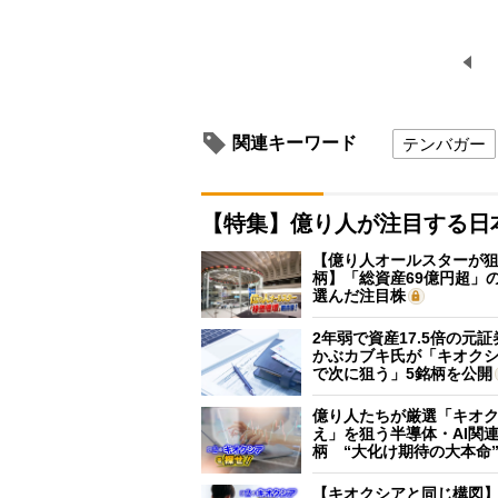
関連キーワード
テンバガー
【特集】億り人が注目する日
【億り人オールスターが狙
柄】「総資産69億円超」の
選んだ注目株
2年弱で資産17.5倍の元
かぶカブキ氏が「キオク
で次に狙う」5銘柄を公開
億り人たちが厳選「キオ
え」を狙う半導体・AI関連
柄 “大化け期待の大本命
【キオクシアと同じ構図