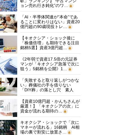
駅」ランキング】“中古マンシ
ョン売れ行き鈍化”のワ…
「AI・半導体関連が“本命”であ
ることに変わりはない」資産20
億円超の90歳現役トレ…
【キオクシア・ショック後に
「株価倍増」も期待できる注目
銘柄5選】資産3億円超…
《2年弱で資産17.5倍の元証券
マンが「キオクシア急落で次に
狙う」5銘柄を公開》1…
「失敗すると取り返しがつかな
い」葬儀社の手を借りない
「DIY葬」の落とし穴 素人
に…
【資産10億円超・かんちさんが
厳選！】「キオクシアの次」に
資金が流れる期待の…
キオクシア・ショックで「次に
マネーが流れる」16銘柄 AI相
場の裏で割安に放置さ…