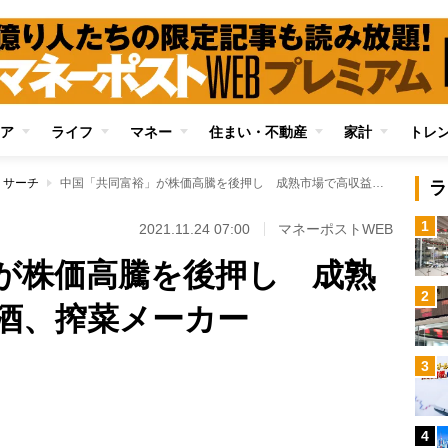
ア
ライフ
マネー
住まい・不動産
家計
トレ
リサーチ
中国「共同富裕」が株価高騰を後押し 成熟市場で高収益の白酒、搾菜メーカー
ラ
1
2021.11.24 07:00
マネーポストWEB
が株価高騰を後押し 成熟
2
酒、搾菜メーカー
Loaded
:
3
89.01%
/
4