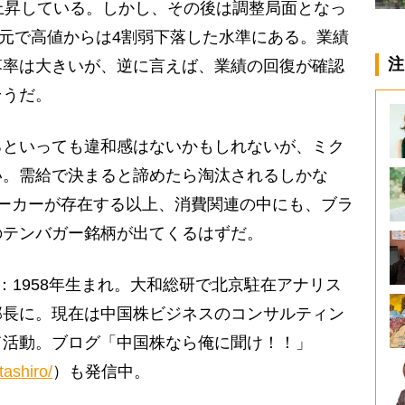
上昇している。しかし、その後は調整局面となっ
.94元で高値からは4割弱下落した水準にある。業績
注
落率は大きいが、逆に言えば、業績の回復が確認
そうだ。
といっても違和感はないかもしれないが、ミク
い。需給で決まると諦めたら淘汰されるしかな
ーカーが存在する以上、消費関連の中にも、ブラ
のテンバガー銘柄が出てくるはずだ。
：1958年生まれ。大和総研で北京駐在アナリス
部長に。現在は中国株ビジネスのコンサルティン
て活動。ブログ「中国株なら俺に聞け！！」
tashiro/
）も発信中。