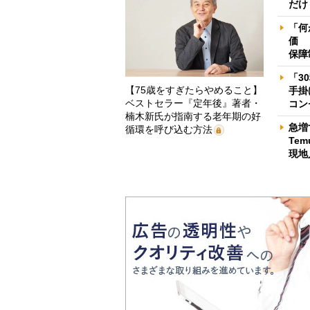
だけ
「何
価 
保障
「3
【75歳をすぎたらやめること】
手掛
ベストセラー『定年後』著者・
コン
楠木新氏が指南する老年期の好
急増
循環を呼び込む方法
Te
現地