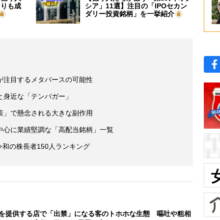
よりも成
シア」11選】注目の「IPOセカン
ダリー投資銘柄」を一挙紹介
が注目するメタバースの可能性
と身近な「テンバガー」
策」で懸念される大きな副作用
中心に業績堅調な「高配当銘柄」一覧
 令和の株長者150人ランキング
を提供する店で「出禁」になる客のトホホな生態 嘔吐や粗相