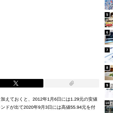
5
6
7
8
9
ておくと、2012年1月6日には1.29元の安値
10
ドが出て2020年9月3日には高値55.94元を付