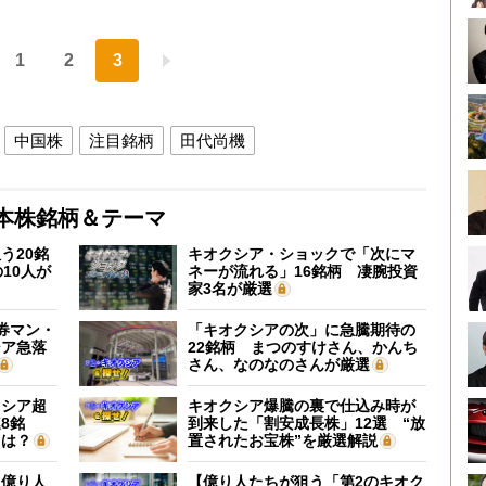
1
2
3
中国株
注目銘柄
田代尚機
本株銘柄＆テーマ
う20銘
キオクシア・ショックで「次にマ
10人が
ネーが流れる」16銘柄 凄腕投資
家3名が厳選
証券マン・
「キオクシアの次」に急騰期待の
シア急落
22銘柄 まつのすけさん、かんち
さん、なのなのさんが厳選
クシア超
キオクシア爆騰の裏で仕込み時が
8銘
到来した「割安成長株」12選 “放
”は？
置されたお宝株”を厳選解説
】億り人
【億り人たちが狙う「第2のキオク