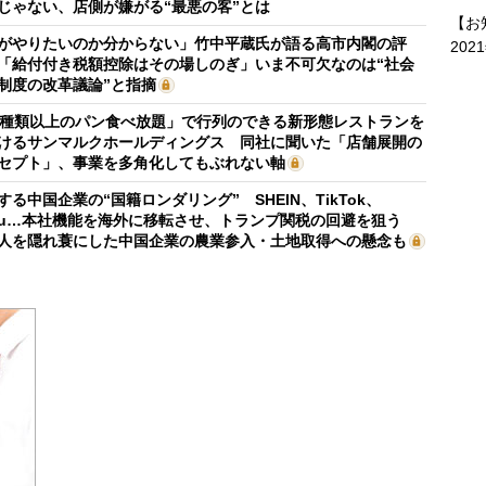
じゃない、店側が嫌がる“最悪の客”とは
【お
がやりたいのか分からない」竹中平蔵氏が語る高市内閣の評
202
「給付付き税額控除はその場しのぎ」いま不可欠なのは“社会
制度の改革議論”と指摘
0種類以上のパン食べ放題」で行列のできる新形態レストランを
けるサンマルクホールディングス 同社に聞いた「店舗展開の
セプト」、事業を多角化してもぶれない軸
する中国企業の“国籍ロンダリング” SHEIN、TikTok、
mu…本社機能を海外に移転させ、トランプ関税の回避を狙う
人を隠れ蓑にした中国企業の農業参入・土地取得への懸念も