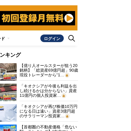
ンド
ログイン
ンキング
【億り人オールスターが狙う20
銘柄】「総資産69億円超」90歳
現役トレーダーから“1…
「キオクシアが今後も利益を出
し続けるかは分からない」資産
11億円の個人投資家…
「キオクシアが再び株価10万円
になる日は遠い」資産3億円超
のサラリーマン投資家…
【首都圏の不動産価格「危ない