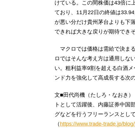
けている。この間株価は43倍に
ており、11月22日の終値は33
が悪い分だけ貴州茅台よりも下
できれば大きな戻りが期待でき
マクロでは価格は需給で決まる
ロではそんな考え方は通用しな
い。粗利益率9割を超える白酒メ
ンド力を強化して高成長する次
文■田代尚機（たしろ・なおき）
トとして活躍後、内藤証券中国
グなどを行うフリーランスとし
（
https://www.trade-trade.jp/blog/