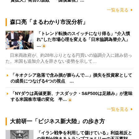
一覧を見る
森口亮「まるわかり市況分析」
「トレンド転換のスイッチになり得る」“介入慣
れ”した市場心理を変える「日米協調為替介入」
…
日米両政府が、約28年ぶりとなる円買いの協調介入に踏み切っ
た。米国も追加介入を辞さない姿勢を示して…
「キオクシア急落で含み損が膨らんで…」損失を投資家として
の成長につなげる4つの視点 …
「NYダウは高値更新、ナスダック・S&P500は足踏み」が意味
する米国株市場の変化 半…
一覧を見る
大前研一「ビジネス新大陸」の歩き方
「イラン戦争を利用して儲けている」利益相反と
の批判が強まるトランプファミリーの不正蓄財