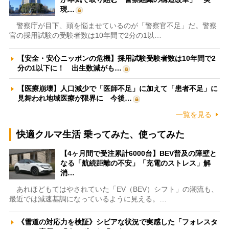
現…
警察庁が目下、頭を悩ませているのが「警察官不足」だ。警察
官の採用試験の受験者数は10年間で2分の1以…
【安全・安心ニッポンの危機】採用試験受験者数は10年間で2
分の1以下に！ 出生数減がも…
【医療崩壊】人口減少で「医師不足」に加えて「患者不足」に
見舞われ地域医療が限界に 今後…
一覧を見る
快適クルマ生活 乗ってみた、使ってみた
【4ヶ月間で受注累計6000台】BEV普及の障壁と
なる「航続距離の不安」「充電のストレス」解
消…
あれほどもてはやされていた「EV（BEV）シフト」の潮流も、
最近では減速基調になっているように見える。…
《雪道の対応力を検証》シビアな状況で実感した「フォレスタ