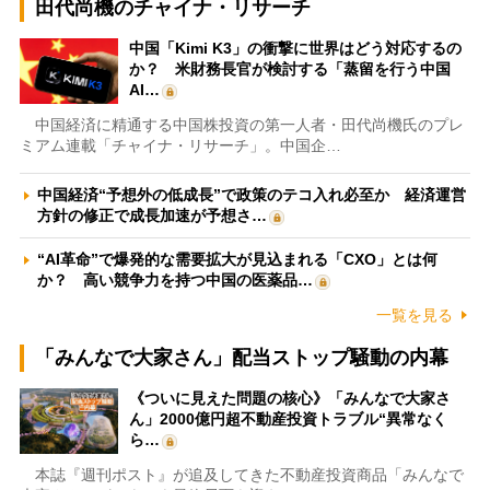
田代尚機のチャイナ・リサーチ
中国「Kimi K3」の衝撃に世界はどう対応するの
か？ 米財務長官が検討する「蒸留を行う中国
AI…
中国経済に精通する中国株投資の第一人者・田代尚機氏のプレ
ミアム連載「チャイナ・リサーチ」。中国企…
中国経済“予想外の低成長”で政策のテコ入れ必至か 経済運営
方針の修正で成長加速が予想さ…
“AI革命”で爆発的な需要拡大が見込まれる「CXO」とは何
か？ 高い競争力を持つ中国の医薬品…
一覧を見る
「みんなで大家さん」配当ストップ騒動の内幕
《ついに見えた問題の核心》「みんなで大家さ
ん」2000億円超不動産投資トラブル“異常なく
ら…
本誌『週刊ポスト』が追及してきた不動産投資商品「みんなで