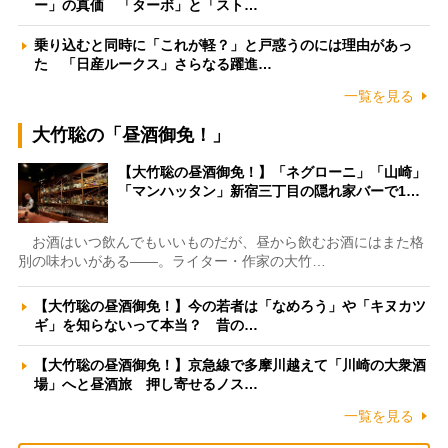
ー」の真価 「ターボ」と「スト…
乗り込むと同時に「これが軽？」と戸惑うのには理由があっ
た 「日産ルークス」さらなる躍進…
一覧を見る
大竹聡の「昼酒御免！」
【大竹聡の昼酒御免！】「ネグローニ」「山崎」
「マンハッタン」新宿三丁目の隠れ家バーで1…
お酒はいつ飲んでもいいものだが、昼から飲むお酒にはまた格
別の味わいがある――。ライター・作家の大竹…
【大竹聡の昼酒御免！】今の若者は「なめろう」や「キヌカツ
ギ」を知らないって本当？ 昔の…
【大竹聡の昼酒御免！】京急線で多摩川越えて「川崎の大衆酒
場」へと昼酒旅 押し寄せるノス…
一覧を見る