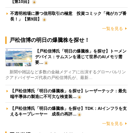
【第10回】
不透明相場に勝つ信用取引の極意 投資コミック「俺がカブ番
長！」【第9回】
一覧を見る
戸松信博の明日の爆騰株を探せ！
【戸松信博氏「明日の爆騰株」を探せ】トーメン
デバイス：サムスンを通じて世界のAIメモリ需
要…
新聞や雑誌など多数の金融メディアに出演するグローバルリン
クアドバイザーズ代表の戸松信博氏が、最新…
【戸松信博氏「明日の爆騰株」を探せ】レーザーテック：最先
端半導体の製造に不可欠な検査装…
【戸松信博氏「明日の爆騰株」を探せ】TDK：AIインフラを支
えるキープレーヤー 成長の再評…
一覧を見る