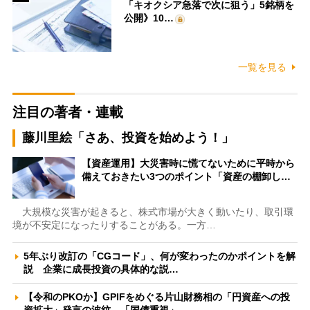
「キオクシア急落で次に狙う」5銘柄を
公開》10…
一覧を見る
注目の著者・連載
藤川里絵「さあ、投資を始めよう！」
【資産運用】大災害時に慌てないために平時から
備えておきたい3つのポイント「資産の棚卸し…
大規模な災害が起きると、株式市場が大きく動いたり、取引環
境が不安定になったりすることがある。一方…
5年ぶり改訂の「CGコード」、何が変わったのかポイントを解
説 企業に成長投資の具体的な説…
【令和のPKOか】GPIFをめぐる片山財務相の「円資産への投
資拡大」発言の波紋 「国債重視」…