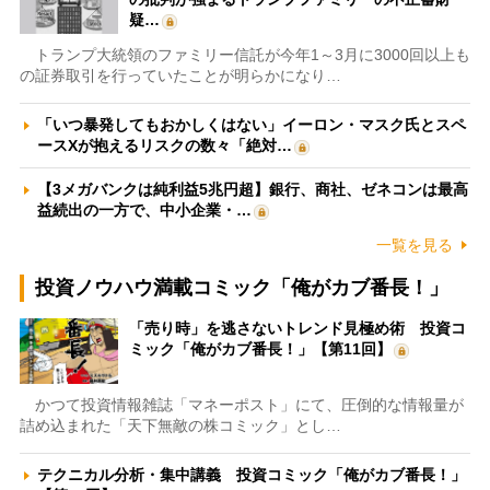
疑…
トランプ大統領のファミリー信託が今年1～3月に3000回以上も
の証券取引を行っていたことが明らかになり…
「いつ暴発してもおかしくはない」イーロン・マスク氏とスペ
ースXが抱えるリスクの数々「絶対…
【3メガバンクは純利益5兆円超】銀行、商社、ゼネコンは最高
益続出の一方で、中小企業・…
一覧を見る
投資ノウハウ満載コミック「俺がカブ番長！」
「売り時」を逃さないトレンド見極め術 投資コ
ミック「俺がカブ番長！」【第11回】
かつて投資情報雑誌「マネーポスト」にて、圧倒的な情報量が
詰め込まれた「天下無敵の株コミック」とし…
テクニカル分析・集中講義 投資コミック「俺がカブ番長！」