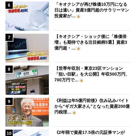
「キオクシアが再び株価10万円になる
6
日は遠い」資産3億円超のサラリーマン
投資家が…
【キオクシア・ショック後に「株価倍
7
増」も期待できる注目銘柄5選】資産3
億円超・…
【世帯年収別・東京23区マンション
8
「狙い目駅」を大公開】年収500万円、
700万円で…
《利益は年5億円前後》住み込みバイト
9
から“ギガ大家さん”となった資産200億
円税理…
《2年弱で資産17.5倍の元証券マンが
10