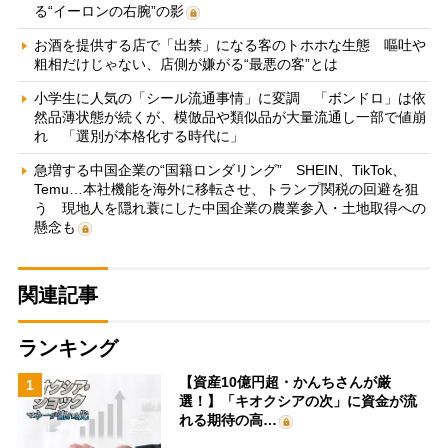
る“イーロンの右腕”の影
お酒を提供する店で「出禁」になる客のトホホな生態 嘔吐や
粗相だけじゃない、店側が嫌がる“最悪の客”とは
小学生に人気の「シール流通事情」に変調 「ボンドロ」は依
然品薄状態が続くが、模倣品や類似品が大量流通し一部で値崩
れ 「選別が本格化する時代に」
急増する中国企業の“国籍ロンダリング” SHEIN、TikTok、
Temu…本社機能を海外に移転させ、トランプ関税の回避を狙
う 現地人を隠れ蓑にした中国企業の農業参入・土地取得への
懸念も
関連記事
ランキング
【資産10億円超・かんちさんが厳
1
選！】「キオクシアの次」に資金が流
れる期待の高…