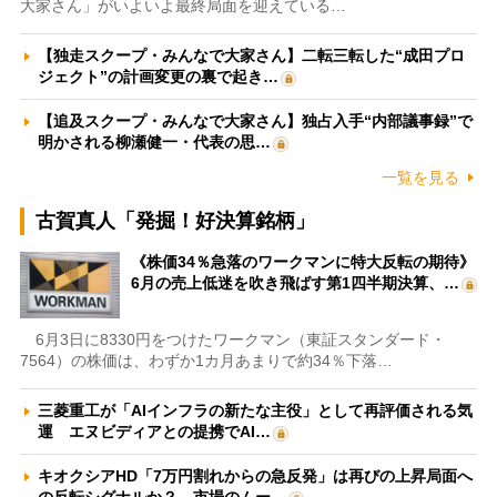
大家さん」がいよいよ最終局面を迎えている…
【独走スクープ・みんなで大家さん】二転三転した“成田プロ
ジェクト”の計画変更の裏で起き…
【追及スクープ・みんなで大家さん】独占入手“内部議事録”で
明かされる柳瀬健一・代表の思…
一覧を見る
古賀真人「発掘！好決算銘柄」
《株価34％急落のワークマンに特大反転の期待》
6月の売上低迷を吹き飛ばす第1四半期決算、…
6月3日に8330円をつけたワークマン（東証スタンダード・
7564）の株価は、わずか1カ月あまりで約34％下落…
三菱重工が「AIインフラの新たな主役」として再評価される気
運 エヌビディアとの提携でAI…
キオクシアHD「7万円割れからの急反発」は再びの上昇局面へ
の反転シグナルか？ 市場のムー…