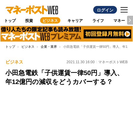
ログイン
トップ
投資
ビジネス
キャリア
ライフ
マネー
トップ
ビジネス
企業・業界
小田急電鉄「子供運賃一律50円」導入、年12
ビジネス
2021.11.30 16:00
マネーポストWEB
小田急電鉄「子供運賃一律50円」導入、
年12億円の減収をどうカバーする？
Loaded
:
100.00%
/
Unmute