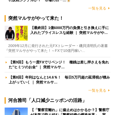
一覧を見る
突然マルサがやって来た！
【最終回】1億6000万円の負債と引き換えに手に
入れたプライスレスな経験 ｜ 突然マルサがや…
2009年12月に発行された元FXトレーダー・磯貝清明氏の著書
『突然マルサがやって来た！～FXで10億円稼い…
【第9回】もう一度FXでリベンジ！ 種銭は差し押さえを免れ
た”ヒミツのお金” ｜ 突然マルサ…
【第8回】年利はなんと14.6％！ 毎日5万円超の延滞税が積み
上がっていく ｜ 突然マルサ…
一覧を見る
河合雅司「人口減少ニッポンの活路」
【「警察官離れ」に歯止めはかかるか？】警察庁
が本気で取り組む「警察組織の構造改革」 実