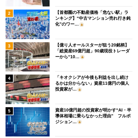
【首都圏の不動産価格「危ない駅」ラ
2
ンキング】“中古マンション売れ行き鈍
化”のワー…
【億り人オールスターが狙う20銘柄】
3
「総資産69億円超」90歳現役トレーダ
ーから“10…
「キオクシアが今後も利益を出し続け
4
るかは分からない」資産11億円の個人
投資家が…
資産10億円超の投資家が明かす“AI・半
5
導体相場に乗らなかった理由” フルポ
ジション…