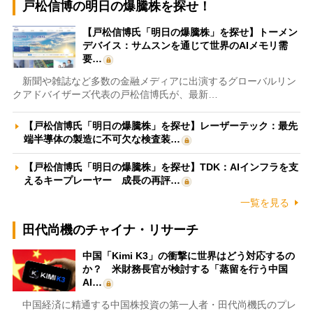
戸松信博の明日の爆騰株を探せ！
【戸松信博氏「明日の爆騰株」を探せ】トーメン
デバイス：サムスンを通じて世界のAIメモリ需
要…
新聞や雑誌など多数の金融メディアに出演するグローバルリン
クアドバイザーズ代表の戸松信博氏が、最新…
【戸松信博氏「明日の爆騰株」を探せ】レーザーテック：最先
端半導体の製造に不可欠な検査装…
【戸松信博氏「明日の爆騰株」を探せ】TDK：AIインフラを支
えるキープレーヤー 成長の再評…
一覧を見る
田代尚機のチャイナ・リサーチ
中国「Kimi K3」の衝撃に世界はどう対応するの
か？ 米財務長官が検討する「蒸留を行う中国
AI…
中国経済に精通する中国株投資の第一人者・田代尚機氏のプレ