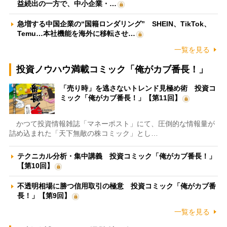
益続出の一方で、中小企業・…
急増する中国企業の“国籍ロンダリング” SHEIN、TikTok、
Temu…本社機能を海外に移転させ…
一覧を見る
投資ノウハウ満載コミック「俺がカブ番長！」
「売り時」を逃さないトレンド見極め術 投資コ
ミック「俺がカブ番長！」【第11回】
かつて投資情報雑誌「マネーポスト」にて、圧倒的な情報量が
詰め込まれた「天下無敵の株コミック」とし…
テクニカル分析・集中講義 投資コミック「俺がカブ番長！」
【第10回】
不透明相場に勝つ信用取引の極意 投資コミック「俺がカブ番
長！」【第9回】
一覧を見る