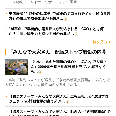
ミアム連載「チャイナ・リサーチ」。中国企…
中国経済“予想外の低成長”で政策のテコ入れ必至か 経済運営
方針の修正で成長加速が予想さ…
“AI革命”で爆発的な需要拡大が見込まれる「CXO」とは何
か？ 高い競争力を持つ中国の医薬品…
一覧を見る
「みんなで大家さん」配当ストップ騒動の内幕
《ついに見えた問題の核心》「みんなで大家さ
ん」2000億円超不動産投資トラブル“異常なく
ら…
本誌『週刊ポスト』が追及してきた不動産投資商品「みんなで
大家さん」がいよいよ最終局面を迎えている…
【独走スクープ・みんなで大家さん】二転三転した“成田プロ
ジェクト”の計画変更の裏で起き…
【追及スクープ・みんなで大家さん】独占入手“内部議事録”で