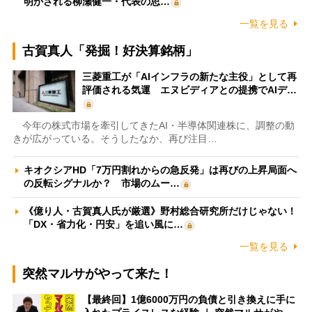
明かされる柳瀬健一・代表の思…
一覧を見る
古賀真人「発掘！好決算銘柄」
三菱重工が「AIインフラの新たな主役」として再
評価される気運 エヌビディアとの提携でAIデ…
今年の株式市場を牽引してきたAI・半導体関連株に、調整の動
きが広がっている。そうしたなか、再び注目…
キオクシアHD「7万円割れからの急反発」は再びの上昇局面へ
の反転シグナルか？ 市場のムー…
《億り人・古賀真人氏が厳選》野村総合研究所だけじゃない！
「DX・省力化・円安」を追い風に…
一覧を見る
突然マルサがやって来た！
【最終回】1億6000万円の負債と引き換えに手に