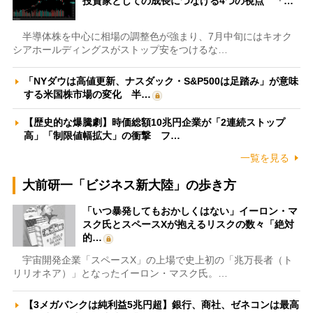
投資家としての成長につなげる4つの視点 「…
半導体株を中心に相場の調整色が強まり、7月中旬にはキオク
シアホールディングスがストップ安をつけるな…
「NYダウは高値更新、ナスダック・S&P500は足踏み」が意味
する米国株市場の変化 半…
【歴史的な爆騰劇】時価総額10兆円企業が「2連続ストップ
高」「制限値幅拡大」の衝撃 フ…
一覧を見る
大前研一「ビジネス新大陸」の歩き方
「いつ暴発してもおかしくはない」イーロン・マ
スク氏とスペースXが抱えるリスクの数々「絶対
的…
宇宙開発企業「スペースX」の上場で史上初の「兆万長者（ト
リリオネア）」となったイーロン・マスク氏。…
【3メガバンクは純利益5兆円超】銀行、商社、ゼネコンは最高