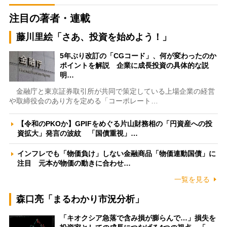
注目の著者・連載
藤川里絵「さあ、投資を始めよう！」
5年ぶり改訂の「CGコード」、何が変わったのか
ポイントを解説 企業に成長投資の具体的な説
明…
金融庁と東京証券取引所が共同で策定している上場企業の経営
や取締役会のあり方を定める「コーポレート…
【令和のPKOか】GPIFをめぐる片山財務相の「円資産への投
資拡大」発言の波紋 「国債重視」…
インフレでも「物価負け」しない金融商品「物価連動国債」に
注目 元本が物価の動きに合わせ…
一覧を見る
森口亮「まるわかり市況分析」
「キオクシア急落で含み損が膨らんで…」損失を