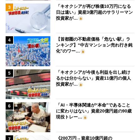
「キオクシアが再び株価10万円になる
3
日は遠い」資産3億円超のサラリーマン
投資家が…
【首都圏の不動産価格「危ない駅」ラ
4
ンキング】“中古マンション売れ行き鈍
化”のワー…
「キオクシアが今後も利益を出し続け
5
るかは分からない」資産11億円の個人
投資家が…
「AI・半導体関連が“本命”であること
6
に変わりはない」資産20億円超の90歳
現役トレー…
《200万円→資産10億円超の
7