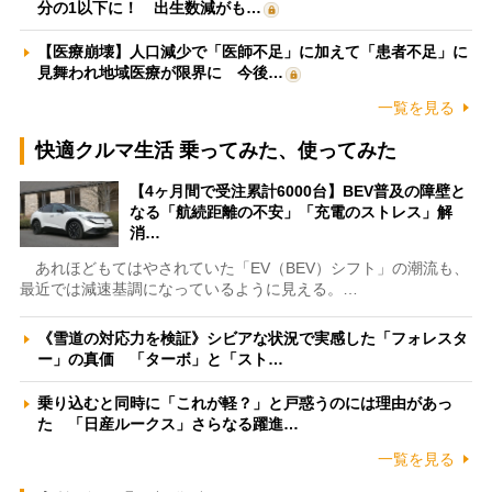
分の1以下に！ 出生数減がも…
【医療崩壊】人口減少で「医師不足」に加えて「患者不足」に
見舞われ地域医療が限界に 今後…
一覧を見る
快適クルマ生活 乗ってみた、使ってみた
【4ヶ月間で受注累計6000台】BEV普及の障壁と
なる「航続距離の不安」「充電のストレス」解
消…
あれほどもてはやされていた「EV（BEV）シフト」の潮流も、
最近では減速基調になっているように見える。…
《雪道の対応力を検証》シビアな状況で実感した「フォレスタ
ー」の真価 「ターボ」と「スト…
乗り込むと同時に「これが軽？」と戸惑うのには理由があっ
た 「日産ルークス」さらなる躍進…
一覧を見る