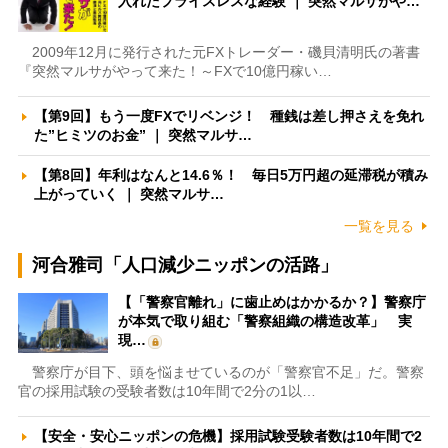
入れたプライスレスな経験 ｜ 突然マルサがや…
2009年12月に発行された元FXトレーダー・磯貝清明氏の著書
『突然マルサがやって来た！～FXで10億円稼い…
【第9回】もう一度FXでリベンジ！ 種銭は差し押さえを免れ
た”ヒミツのお金” ｜ 突然マルサ…
【第8回】年利はなんと14.6％！ 毎日5万円超の延滞税が積み
上がっていく ｜ 突然マルサ…
一覧を見る
河合雅司「人口減少ニッポンの活路」
【「警察官離れ」に歯止めはかかるか？】警察庁
が本気で取り組む「警察組織の構造改革」 実
現…
警察庁が目下、頭を悩ませているのが「警察官不足」だ。警察
官の採用試験の受験者数は10年間で2分の1以…
【安全・安心ニッポンの危機】採用試験受験者数は10年間で2