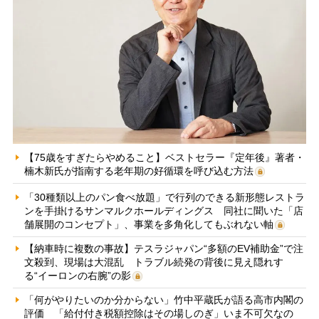
【75歳をすぎたらやめること】ベストセラー『定年後』著者・
楠木新氏が指南する老年期の好循環を呼び込む方法
「30種類以上のパン食べ放題」で行列のできる新形態レストラ
ンを手掛けるサンマルクホールディングス 同社に聞いた「店
舗展開のコンセプト」、事業を多角化してもぶれない軸
【納車時に複数の事故】テスラジャパン“多額のEV補助金”で注
文殺到、現場は大混乱 トラブル続発の背後に見え隠れす
る“イーロンの右腕”の影
「何がやりたいのか分からない」竹中平蔵氏が語る高市内閣の
評価 「給付付き税額控除はその場しのぎ」いま不可欠なの