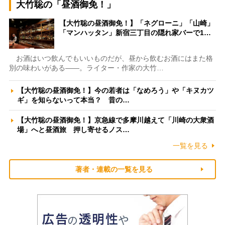
大竹聡の「昼酒御免！」
【大竹聡の昼酒御免！】「ネグローニ」「山崎」
「マンハッタン」新宿三丁目の隠れ家バーで1…
お酒はいつ飲んでもいいものだが、昼から飲むお酒にはまた格
別の味わいがある――。ライター・作家の大竹…
【大竹聡の昼酒御免！】今の若者は「なめろう」や「キヌカツ
ギ」を知らないって本当？ 昔の…
【大竹聡の昼酒御免！】京急線で多摩川越えて「川崎の大衆酒
場」へと昼酒旅 押し寄せるノス…
一覧を見る
著者・連載の一覧を見る