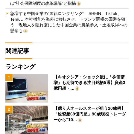
は“社会保障制度の改革議論”と指摘
急増する中国企業の“国籍ロンダリング” SHEIN、TikTok、
Temu…本社機能を海外に移転させ、トランプ関税の回避を狙
う 現地人を隠れ蓑にした中国企業の農業参入・土地取得への
懸念も
関連記事
ランキング
【キオクシア・ショック後に「株価倍
1
増」も期待できる注目銘柄5選】資産3
億円超・…
【億り人オールスターが狙う20銘柄】
2
「総資産69億円超」90歳現役トレーダ
ーから“10…