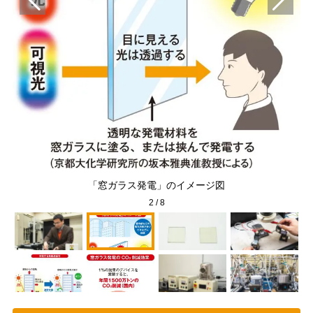
教授
赤
「窓ガラス発電」のイメージ図
2
/
8