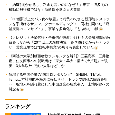
「約5時間かかるし、料金も高いのになぜ？」東京～博多間の
移動に飛行機ではなく新幹線を選ぶ人の事情
「30種類以上のパン食べ放題」で行列のできる新形態レストラ
ンを手掛けるサンマルクホールディングス 同社に聞いた「店
舗展開のコンセプト」、事業を多角化してもぶれない軸
【クレジット決済代行・全東信が破産】63社もの金融機関が融
資をしながら「20年以上の粉飾決算」を見抜けなかったカラク
リ 営業現場では“自転車操業”の焦りも表出していた
《商社の大学別就職者数ランキングを解剖》三菱商事、三井物
産、住友商事への就職者は「東大・早大・慶大で約6割」の現
実 3大学以外で強い大学はどこか
急増する中国企業の“国籍ロンダリング” SHEIN、TikTok、
Temu…本社機能を海外に移転させ、トランプ関税の回避を狙
う 現地人を隠れ蓑にした中国企業の農業参入・土地取得への
懸念も
ランキング