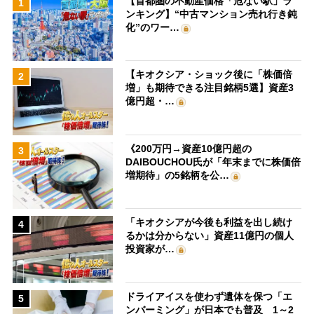
【首都圏の不動産価格「危ない駅」ラ
1
ンキング】“中古マンション売れ行き鈍
化”のワー…
【キオクシア・ショック後に「株価倍
2
増」も期待できる注目銘柄5選】資産3
億円超・…
《200万円→資産10億円超の
3
DAIBOUCHOU氏が「年末までに株価倍
増期待」の5銘柄を公…
「キオクシアが今後も利益を出し続け
4
るかは分からない」資産11億円の個人
投資家が…
ドライアイスを使わず遺体を保つ「エ
5
ンバーミング」が日本でも普及 1～2