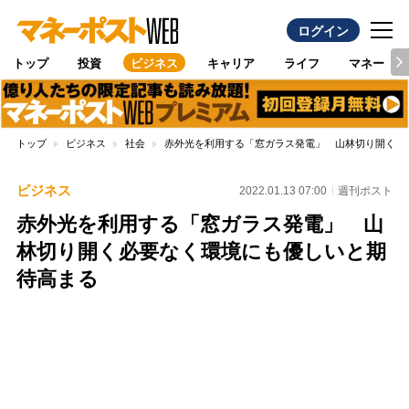
ログイン
トップ
投資
ビジネス
キャリア
ライフ
マネー
トップ
ビジネス
社会
赤外光を利用する「窓ガラス発電」 山林切り開く必
ビジネス
2022.01.13 07:00
週刊ポスト
赤外光を利用する「窓ガラス発電」 山
林切り開く必要なく環境にも優しいと期
待高まる
Loaded
:
87.91%
/
Unmute