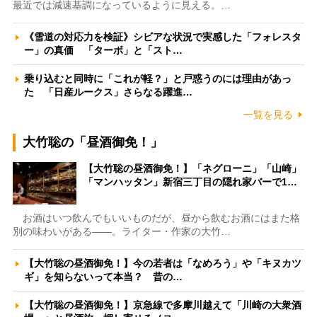
最近では減速基調になっているように見える。…
《雪道の対応力を検証》シビアな状況で実感した「フォレスタ
ー」の真価 「ターボ」と「スト…
乗り込むと同時に「これが軽？」と戸惑うのには理由があっ
た 「日産ルークス」さらなる躍進…
一覧を見る
大竹聡の「昼酒御免！」
【大竹聡の昼酒御免！】「ネグローニ」「山崎」
「マンハッタン」新宿三丁目の隠れ家バーで1…
お酒はいつ飲んでもいいものだが、昼から飲むお酒にはまた格
別の味わいがある――。ライター・作家の大竹…
【大竹聡の昼酒御免！】今の若者は「なめろう」や「キヌカツ
ギ」を知らないって本当？ 昔の…
【大竹聡の昼酒御免！】京急線で多摩川越えて「川崎の大衆酒