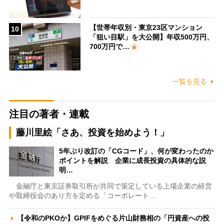
【世帯年収別・東京23区マンション
10
「狙い目駅」を大公開】年収500万円、
700万円で…
一覧を見る
注目の著者・連載
藤川里絵「さあ、投資を始めよう！」
5年ぶり改訂の「CGコード」、何が変わったのか
ポイントを解説 企業に成長投資の具体的な説
明…
金融庁と東京証券取引所が共同で策定している上場企業の経営
や取締役会のあり方を定める「コーポレート…
【令和のPKOか】GPIFをめぐる片山財務相の「円資産への投