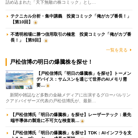
詰め込まれた「天下無敵の株コミック」とし…
テクニカル分析・集中講義 投資コミック「俺がカブ番長！」
【第10回】
不透明相場に勝つ信用取引の極意 投資コミック「俺がカブ番
長！」【第9回】
一覧を見る
戸松信博の明日の爆騰株を探せ！
【戸松信博氏「明日の爆騰株」を探せ】トーメン
デバイス：サムスンを通じて世界のAIメモリ需
要…
新聞や雑誌など多数の金融メディアに出演するグローバルリン
クアドバイザーズ代表の戸松信博氏が、最新…
【戸松信博氏「明日の爆騰株」を探せ】レーザーテック：最先
端半導体の製造に不可欠な検査装…
【戸松信博氏「明日の爆騰株」を探せ】TDK：AIインフラを支