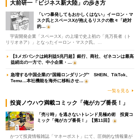
大前研一「ビジネス新大陸」の歩き方
「いつ暴発してもおかしくはない」イーロン・マ
スク氏とスペースXが抱えるリスクの数々「絶対
的…
宇宙開発企業「スペースX」の上場で史上初の「兆万長者（ト
リリオネア）」となったイーロン・マスク氏。…
【3メガバンクは純利益5兆円超】銀行、商社、ゼネコンは最高
益続出の一方で、中小企業・…
急増する中国企業の“国籍ロンダリング” SHEIN、TikTok、
Temu…本社機能を海外に移転させ…
一覧を見る
投資ノウハウ満載コミック「俺がカブ番長！」
「売り時」を逃さないトレンド見極め術 投資コ
ミック「俺がカブ番長！」【第11回】
かつて投資情報雑誌「マネーポスト」にて、圧倒的な情報量が