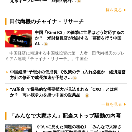
えるキープレーヤー 成長の再評…
一覧を見る
田代尚機のチャイナ・リサーチ
中国「Kimi K3」の衝撃に世界はどう対応するの
か？ 米財務長官が検討する「蒸留を行う中国
AI…
中国経済に精通する中国株投資の第一人者・田代尚機氏のプレ
ミアム連載「チャイナ・リサーチ」。中国企…
中国経済“予想外の低成長”で政策のテコ入れ必至か 経済運営
方針の修正で成長加速が予想さ…
“AI革命”で爆発的な需要拡大が見込まれる「CXO」とは何
か？ 高い競争力を持つ中国の医薬品…
一覧を見る
「みんなで大家さん」配当ストップ騒動の内幕
《ついに見えた問題の核心》「みんなで大家さ