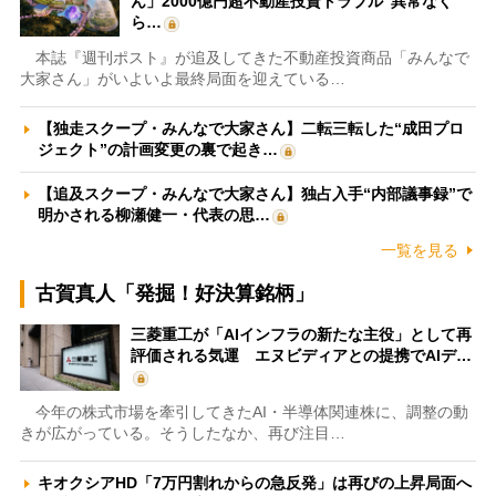
ん」2000億円超不動産投資トラブル“異常なく
ら…
本誌『週刊ポスト』が追及してきた不動産投資商品「みんなで
大家さん」がいよいよ最終局面を迎えている…
【独走スクープ・みんなで大家さん】二転三転した“成田プロ
ジェクト”の計画変更の裏で起き…
【追及スクープ・みんなで大家さん】独占入手“内部議事録”で
明かされる柳瀬健一・代表の思…
一覧を見る
古賀真人「発掘！好決算銘柄」
三菱重工が「AIインフラの新たな主役」として再
評価される気運 エヌビディアとの提携でAIデ…
今年の株式市場を牽引してきたAI・半導体関連株に、調整の動
きが広がっている。そうしたなか、再び注目…
キオクシアHD「7万円割れからの急反発」は再びの上昇局面へ