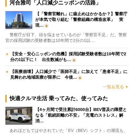
河合雅司「人口減少ニッポンの活路」
【「警察官離れ」に歯止めはかかるか？】警察庁
が本気で取り組む「警察組織の構造改革」 実
現…
警察庁が目下、頭を悩ませているのが「警察官不足」だ。警察
官の採用試験の受験者数は10年間で2分の1以…
【安全・安心ニッポンの危機】採用試験受験者数は10年間で2
分の1以下に！ 出生数減がも…
【医療崩壊】人口減少で「医師不足」に加えて「患者不足」に
見舞われ地域医療が限界に 今後…
一覧を見る
快適クルマ生活 乗ってみた、使ってみた
【4ヶ月間で受注累計6000台】BEV普及の障壁と
なる「航続距離の不安」「充電のストレス」解
消…
あれほどもてはやされていた「EV（BEV）シフト」の潮流も、