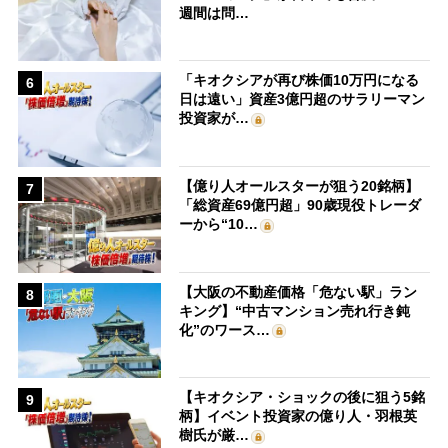
週間は問…
「キオクシアが再び株価10万円になる
6
日は遠い」資産3億円超のサラリーマン
投資家が…
【億り人オールスターが狙う20銘柄】
7
「総資産69億円超」90歳現役トレーダ
ーから“10…
【大阪の不動産価格「危ない駅」ラン
8
キング】“中古マンション売れ行き鈍
化”のワース…
【キオクシア・ショックの後に狙う5銘
9
柄】イベント投資家の億り人・羽根英
樹氏が厳…