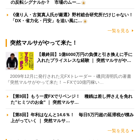
の反転シグナルか？ 市場のムー…
《億り人・古賀真人氏が厳選》野村総合研究所だけじゃない！
「DX・省力化・円安」を追い風に…
一覧を見る
突然マルサがやって来た！
【最終回】1億6000万円の負債と引き換えに手に
入れたプライスレスな経験 ｜ 突然マルサがや…
2009年12月に発行された元FXトレーダー・磯貝清明氏の著書
『突然マルサがやって来た！～FXで10億円稼い…
【第9回】もう一度FXでリベンジ！ 種銭は差し押さえを免れ
た”ヒミツのお金” ｜ 突然マルサ…
【第8回】年利はなんと14.6％！ 毎日5万円超の延滞税が積み
上がっていく ｜ 突然マルサ…
一覧を見る