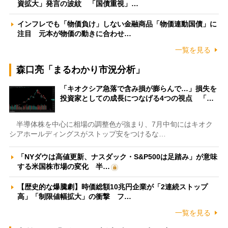
資拡大」発言の波紋 「国債重視」…
インフレでも「物価負け」しない金融商品「物価連動国債」に
注目 元本が物価の動きに合わせ…
一覧を見る
森口亮「まるわかり市況分析」
「キオクシア急落で含み損が膨らんで…」損失を
投資家としての成長につなげる4つの視点 「…
半導体株を中心に相場の調整色が強まり、7月中旬にはキオク
シアホールディングスがストップ安をつけるな…
「NYダウは高値更新、ナスダック・S&P500は足踏み」が意味
する米国株市場の変化 半…
【歴史的な爆騰劇】時価総額10兆円企業が「2連続ストップ
高」「制限値幅拡大」の衝撃 フ…
一覧を見る