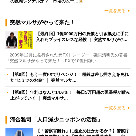
の反転シグナルか？ 市場のムー…
一覧を見る
突然マルサがやって来た！
【最終回】1億6000万円の負債と引き換えに手に
入れたプライスレスな経験 ｜ 突然マルサがや…
2009年12月に発行された元FXトレーダー・磯貝清明氏の著書
『突然マルサがやって来た！～FXで10億円稼い…
【第9回】もう一度FXでリベンジ！ 種銭は差し押さえを免れ
た”ヒミツのお金” ｜ 突然マルサ…
【第8回】年利はなんと14.6％！ 毎日5万円超の延滞税が積み
上がっていく ｜ 突然マルサ…
一覧を見る
河合雅司「人口減少ニッポンの活路」
【「警察官離れ」に歯止めはかかるか？】警察庁