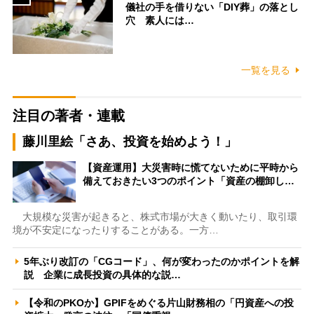
儀社の手を借りない「DIY葬」の落とし
穴 素人には…
一覧を見る
注目の著者・連載
藤川里絵「さあ、投資を始めよう！」
【資産運用】大災害時に慌てないために平時から
備えておきたい3つのポイント「資産の棚卸し…
大規模な災害が起きると、株式市場が大きく動いたり、取引環
境が不安定になったりすることがある。一方…
5年ぶり改訂の「CGコード」、何が変わったのかポイントを解
説 企業に成長投資の具体的な説…
【令和のPKOか】GPIFをめぐる片山財務相の「円資産への投