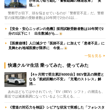
が本気で取り組む「警察組織の構造改革」 実
現…
警察庁が目下、頭を悩ませているのが「警察官不足」だ。警察
官の採用試験の受験者数は10年間で2分の1以…
【安全・安心ニッポンの危機】採用試験受験者数は10年間で2
分の1以下に！ 出生数減がも…
【医療崩壊】人口減少で「医師不足」に加えて「患者不足」に
見舞われ地域医療が限界に 今後…
一覧を見る
快適クルマ生活 乗ってみた、使ってみた
【4ヶ月間で受注累計6000台】BEV普及の障壁と
なる「航続距離の不安」「充電のストレス」解
消…
あれほどもてはやされていた「EV（BEV）シフト」の潮流も、
最近では減速基調になっているように見える。…
《雪道の対応力を検証》シビアな状況で実感した「フォレスタ