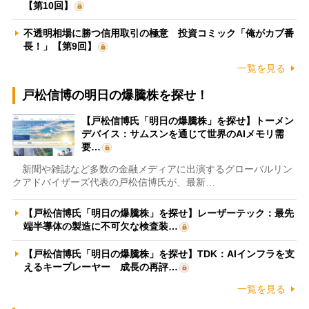
【第10回】
不透明相場に勝つ信用取引の極意 投資コミック「俺がカブ番
長！」【第9回】
一覧を見る
戸松信博の明日の爆騰株を探せ！
【戸松信博氏「明日の爆騰株」を探せ】トーメン
デバイス：サムスンを通じて世界のAIメモリ需
要…
新聞や雑誌など多数の金融メディアに出演するグローバルリン
クアドバイザーズ代表の戸松信博氏が、最新…
【戸松信博氏「明日の爆騰株」を探せ】レーザーテック：最先
端半導体の製造に不可欠な検査装…
【戸松信博氏「明日の爆騰株」を探せ】TDK：AIインフラを支
えるキープレーヤー 成長の再評…
一覧を見る