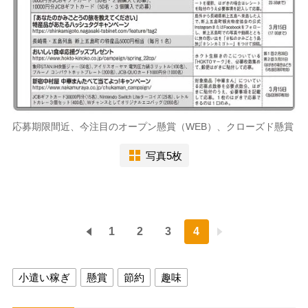
応募期限間近、今注目のオープン懸賞（WEB）、クローズド懸賞
写真5枚
1
2
3
4
小遣い稼ぎ
懸賞
節約
趣味