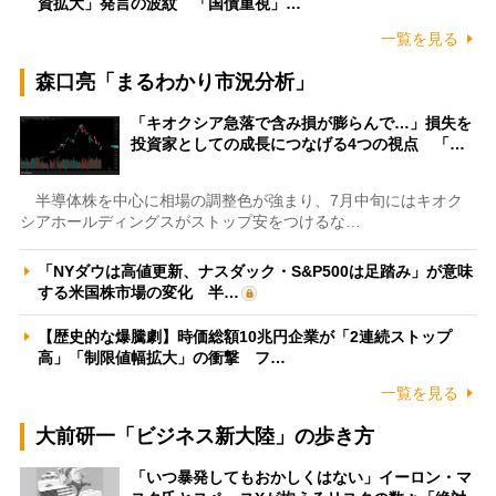
資拡大」発言の波紋 「国債重視」…
一覧を見る
森口亮「まるわかり市況分析」
「キオクシア急落で含み損が膨らんで…」損失を
投資家としての成長につなげる4つの視点 「…
半導体株を中心に相場の調整色が強まり、7月中旬にはキオク
シアホールディングスがストップ安をつけるな…
「NYダウは高値更新、ナスダック・S&P500は足踏み」が意味
する米国株市場の変化 半…
【歴史的な爆騰劇】時価総額10兆円企業が「2連続ストップ
高」「制限値幅拡大」の衝撃 フ…
一覧を見る
大前研一「ビジネス新大陸」の歩き方
「いつ暴発してもおかしくはない」イーロン・マ