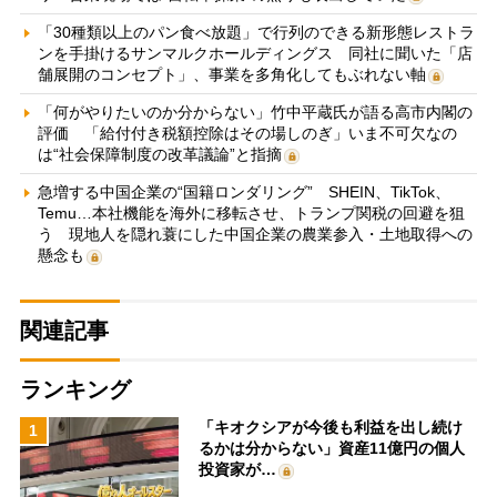
「30種類以上のパン食べ放題」で行列のできる新形態レストラ
ンを手掛けるサンマルクホールディングス 同社に聞いた「店
舗展開のコンセプト」、事業を多角化してもぶれない軸
「何がやりたいのか分からない」竹中平蔵氏が語る高市内閣の
評価 「給付付き税額控除はその場しのぎ」いま不可欠なの
は“社会保障制度の改革議論”と指摘
急増する中国企業の“国籍ロンダリング” SHEIN、TikTok、
Temu…本社機能を海外に移転させ、トランプ関税の回避を狙
う 現地人を隠れ蓑にした中国企業の農業参入・土地取得への
懸念も
関連記事
ランキング
「キオクシアが今後も利益を出し続け
1
るかは分からない」資産11億円の個人
投資家が…