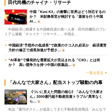
田代尚機のチャイナ・リサーチ
中国「Kimi K3」の衝撃に世界はどう対応するの
か？ 米財務長官が検討する「蒸留を行う中国
AI…
中国経済に精通する中国株投資の第一人者・田代尚機氏のプレ
ミアム連載「チャイナ・リサーチ」。中国企…
中国経済“予想外の低成長”で政策のテコ入れ必至か 経済運営
方針の修正で成長加速が予想さ…
“AI革命”で爆発的な需要拡大が見込まれる「CXO」とは何
か？ 高い競争力を持つ中国の医薬品…
一覧を見る
「みんなで大家さん」配当ストップ騒動の内幕
《ついに見えた問題の核心》「みんなで大家さ
ん」2000億円超不動産投資トラブル“異常なく
ら…
本誌『週刊ポスト』が追及してきた不動産投資商品「みんなで