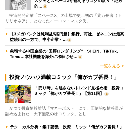
スク氏とスペースXが抱えるリスクの数々「絶対
的…
宇宙開発企業「スペースX」の上場で史上初の「兆万長者（ト
リリオネア）」となったイーロン・マスク氏。…
【3メガバンクは純利益5兆円超】銀行、商社、ゼネコンは最高
益続出の一方で、中小企業・…
急増する中国企業の“国籍ロンダリング” SHEIN、TikTok、
Temu…本社機能を海外に移転させ…
一覧を見る
投資ノウハウ満載コミック「俺がカブ番長！」
「売り時」を逃さないトレンド見極め術 投資コ
ミック「俺がカブ番長！」【第11回】
かつて投資情報雑誌「マネーポスト」にて、圧倒的な情報量が
詰め込まれた「天下無敵の株コミック」とし…
テクニカル分析・集中講義 投資コミック「俺がカブ番長！」