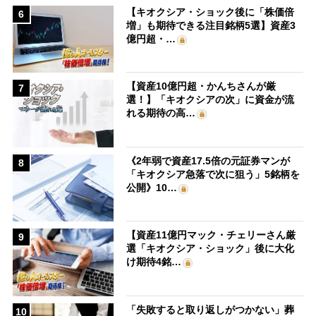
【キオクシア・ショック後に「株価倍
6
増」も期待できる注目銘柄5選】資産3
億円超・…
【資産10億円超・かんちさんが厳
7
選！】「キオクシアの次」に資金が流
れる期待の高…
《2年弱で資産17.5倍の元証券マンが
8
「キオクシア急落で次に狙う」5銘柄を
公開》10…
【資産11億円マック・チェリーさん厳
9
選「キオクシア・ショック」後に大化
け期待4銘…
「失敗すると取り返しがつかない」葬
10