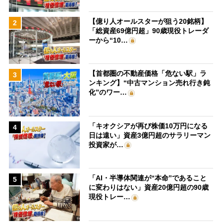
【億り人オールスターが狙う20銘柄】
2
「総資産69億円超」90歳現役トレーダ
ーから“10…
【首都圏の不動産価格「危ない駅」ラ
3
ンキング】“中古マンション売れ行き鈍
化”のワー…
「キオクシアが再び株価10万円になる
4
日は遠い」資産3億円超のサラリーマン
投資家が…
「AI・半導体関連が“本命”であること
5
に変わりはない」資産20億円超の90歳
現役トレー…