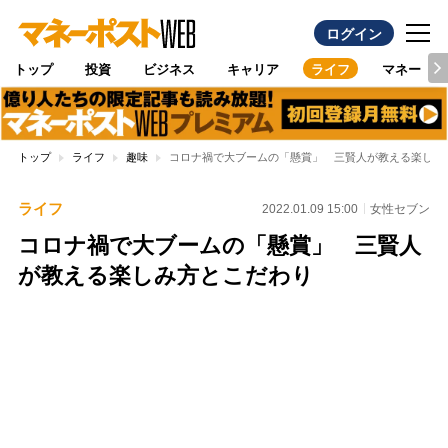
ログイン
トップ
投資
ビジネス
キャリア
ライフ
マネー
トップ
ライフ
趣味
コロナ禍で大ブームの「懸賞」 三賢人が教える楽しみ
ライフ
2022.01.09 15:00
女性セブン
コロナ禍で大ブームの「懸賞」 三賢人
が教える楽しみ方とこだわり
Loaded
:
100.00%
/
Unmute