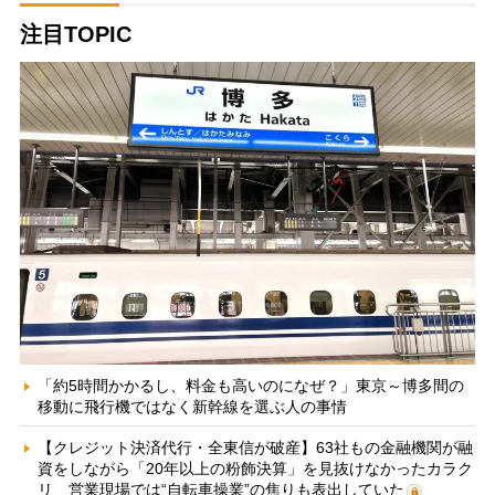
注目TOPIC
「約5時間かかるし、料金も高いのになぜ？」東京～博多間の
移動に飛行機ではなく新幹線を選ぶ人の事情
【クレジット決済代行・全東信が破産】63社もの金融機関が融
資をしながら「20年以上の粉飾決算」を見抜けなかったカラク
リ 営業現場では“自転車操業”の焦りも表出していた