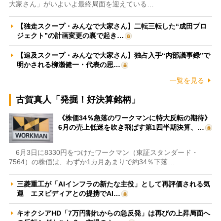
大家さん」がいよいよ最終局面を迎えている…
【独走スクープ・みんなで大家さん】二転三転した“成田プロ
ジェクト”の計画変更の裏で起き…
【追及スクープ・みんなで大家さん】独占入手“内部議事録”で
明かされる柳瀬健一・代表の思…
一覧を見る
古賀真人「発掘！好決算銘柄」
《株価34％急落のワークマンに特大反転の期待》
6月の売上低迷を吹き飛ばす第1四半期決算、…
6月3日に8330円をつけたワークマン（東証スタンダード・
7564）の株価は、わずか1カ月あまりで約34％下落…
三菱重工が「AIインフラの新たな主役」として再評価される気
運 エヌビディアとの提携でAI…
キオクシアHD「7万円割れからの急反発」は再びの上昇局面へ