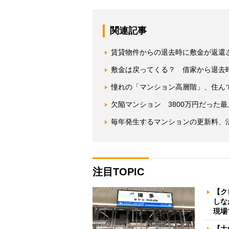
関連記事
賃貸物件からの退去時に敷金が返還
敷金は戻ってくる？ 借家から退去
憧れの「マンション高層階」、住ん
欠陥マンション 3800万円だった
毎年発生するマンションの更新料、
注目TOPIC
【ク
しな
現場
【土