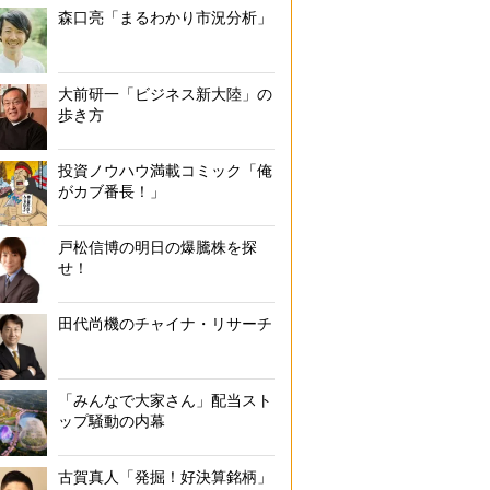
森口亮「まるわかり市況分析」
大前研一「ビジネス新大陸」の
歩き方
投資ノウハウ満載コミック「俺
がカブ番長！」
戸松信博の明日の爆騰株を探
せ！
田代尚機のチャイナ・リサーチ
「みんなで大家さん」配当スト
ップ騒動の内幕
古賀真人「発掘！好決算銘柄」