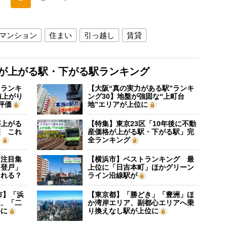
マンション
住まい
引っ越し
賃貸
格が上がる駅・下がる駅ランキング
”ランキ
【大阪“真の実力がある駅”ランキ
値上がり
ング30】地盤が強固な“上町台
評価
地”エリアが上位に
が上がる
【特集】東京23区「10年後に不動
差 これ
産価格が上がる駅・下がる駅」完
？
全ランキング
に注目集
【横浜市】ベストランキング 最
「登戸」
上位に「日吉本町」ほかグリーン
される？
ライン沿線駅が
市】「浜
【東京都】「勝どき」「豊洲」ほ
位、「二
か湾岸エリア、副都心エリアへ乗
外に
り換えなし駅が上位に