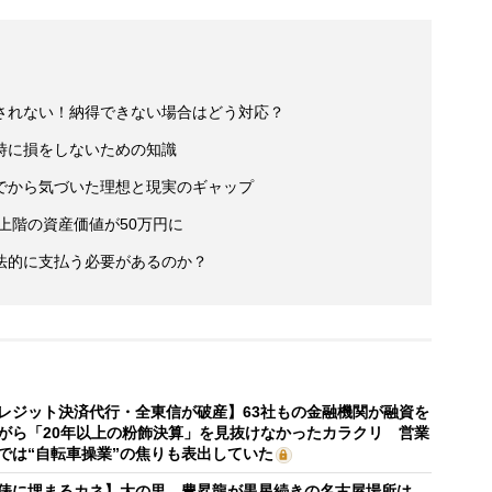
されない！納得できない場合はどう対応？
時に損をしないための知識
でから気づいた理想と現実のギャップ
最上階の資産価値が50万円に
法的に支払う必要があるのか？
レジット決済代行・全東信が破産】63社もの金融機関が融資を
がら「20年以上の粉飾決算」を見抜けなかったカラクリ 営業
では“自転車操業”の焦りも表出していた
俵に埋まるカネ】大の里、豊昇龍が黒星続きの名古屋場所は