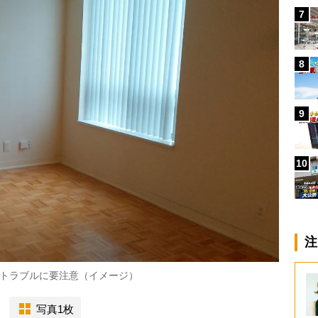
7
8
9
10
注
トラブルに要注意（イメージ）
写真1枚