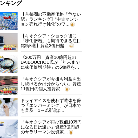
ンキング
【首都圏の不動産価格「危ない
駅」ランキング】“中古マンシ
ョン売れ行き鈍化”のワ…
【キオクシア・ショック後に
「株価倍増」も期待できる注目
銘柄5選】資産3億円超…
《200万円→資産10億円超の
DAIBOUCHOU氏が「年末まで
に株価倍増期待」の5銘柄を…
「キオクシアが今後も利益を出
し続けるかは分からない」資産
11億円の個人投資家…
ドライアイスを使わず遺体を保
つ「エンバーミング」が日本で
も普及 1～2週間は…
「キオクシアが再び株価10万円
になる日は遠い」資産3億円超
のサラリーマン投資家…