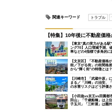
関連キーワード
トラブル
【特集】10年後に不動産価
【東京“真の実力がある駅
ング70】人口増減予測、
率などの4指標で多角的に
【文京区】「不動産価格
街／下がる街」の街間格
から“輝く街”の特徴とは
【川崎市】「武蔵中原」
まる／「川崎」の治安、
の水害リスクはどう評価
【小田急vs京王vs田園都
田山」「千歳船橋」は上
子玉川」「三軒屋」は圏