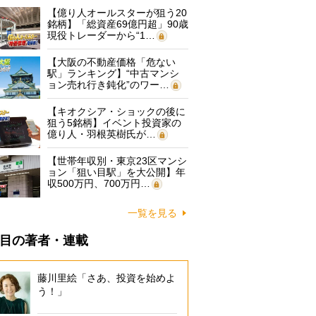
【億り人オールスターが狙う20
銘柄】「総資産69億円超」90歳
現役トレーダーから“1…
【大阪の不動産価格「危ない
駅」ランキング】“中古マンシ
ョン売れ行き鈍化”のワー…
【キオクシア・ショックの後に
狙う5銘柄】イベント投資家の
億り人・羽根英樹氏が…
【世帯年収別・東京23区マンシ
ョン「狙い目駅」を大公開】年
収500万円、700万円…
一覧を見る
目の著者・連載
藤川里絵「さあ、投資を始めよ
う！」