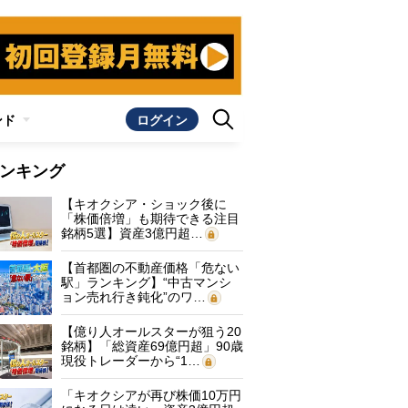
ンド
ログイン
ンキング
【キオクシア・ショック後に
「株価倍増」も期待できる注目
銘柄5選】資産3億円超…
【首都圏の不動産価格「危ない
駅」ランキング】“中古マンシ
ョン売れ行き鈍化”のワ…
【億り人オールスターが狙う20
銘柄】「総資産69億円超」90歳
現役トレーダーから“1…
「キオクシアが再び株価10万円