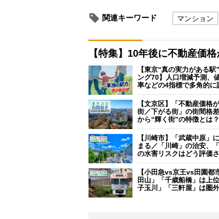
関連キーワード
マンション
【特集】10年後に不動産価
【東京“真の実力がある駅
ング70】人口増減予測、
率などの4指標で多角的に
【文京区】「不動産価格
街／下がる街」の街間格
から“輝く街”の特徴とは
【川崎市】「武蔵中原」
まる／「川崎」の治安、
の水害リスクはどう評価
【小田急vs京王vs田園都
田山」「千歳船橋」は上
子玉川」「三軒屋」は圏