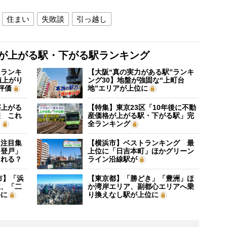
住まい
失敗談
引っ越し
格が上がる駅・下がる駅ランキング
”ランキ
【大阪“真の実力がある駅”ランキ
値上がり
ング30】地盤が強固な“上町台
評価
地”エリアが上位に
が上がる
【特集】東京23区「10年後に不動
差 これ
産価格が上がる駅・下がる駅」完
？
全ランキング
に注目集
【横浜市】ベストランキング 最
「登戸」
上位に「日吉本町」ほかグリーン
される？
ライン沿線駅が
市】「浜
【東京都】「勝どき」「豊洲」ほ
位、「二
か湾岸エリア、副都心エリアへ乗
外に
り換えなし駅が上位に