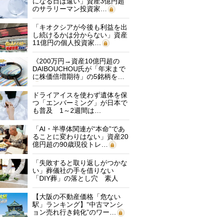
になる日は遠い」資産3億円超
のサラリーマン投資家…
「キオクシアが今後も利益を出
し続けるかは分からない」資産
11億円の個人投資家…
《200万円→資産10億円超の
DAIBOUCHOU氏が「年末まで
に株価倍増期待」の5銘柄を…
ドライアイスを使わず遺体を保
つ「エンバーミング」が日本で
も普及 1～2週間は…
「AI・半導体関連が“本命”であ
ることに変わりはない」資産20
億円超の90歳現役トレ…
「失敗すると取り返しがつかな
い」葬儀社の手を借りない
「DIY葬」の落とし穴 素人
に…
【大阪の不動産価格「危ない
駅」ランキング】“中古マンシ
ョン売れ行き鈍化”のワー…