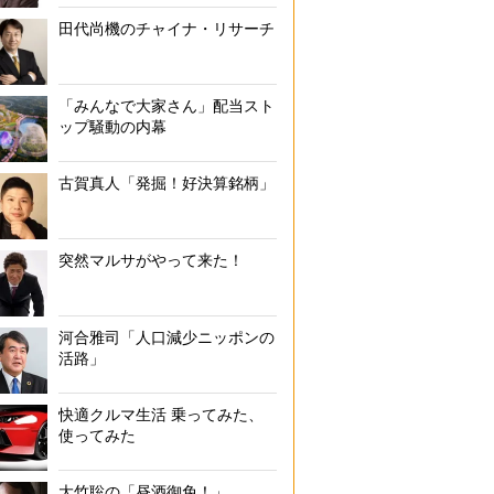
田代尚機のチャイナ・リサーチ
「みんなで大家さん」配当スト
ップ騒動の内幕
古賀真人「発掘！好決算銘柄」
突然マルサがやって来た！
河合雅司「人口減少ニッポンの
活路」
快適クルマ生活 乗ってみた、
使ってみた
大竹聡の「昼酒御免！」