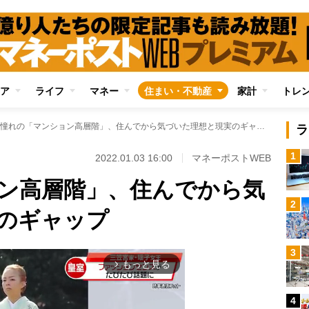
ア
ライフ
マネー
住まい・不動産
家計
トレ
憧れの「マンション高層階」、住んでから気づいた理想と現実のギャップ
ラ
1
2022.01.03 16:00
マネーポストWEB
ン高層階」、住んでから気
2
のギャップ
3
もっと見る
arrow_forward_ios
4