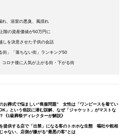
漏れ、浴室の悪臭、風揺れ
最上階の資産価値が50万円に
っ越しを決意させた子供の会話
る街」「落ちない街」ランキング50
 コロナ後に人気が上がる街・下がる街
のお葬式で悩ましい“喪服問題” 女性は「ワンピースを着てい
OK」という俗説に潜む誤解、なぜ「ジャケット」がマストな
？《1級葬祭ディレクターが解説》
を提供する店で「出禁」になる客のトホホな生態 嘔吐や粗相
じゃない、店側が嫌がる“最悪の客”とは