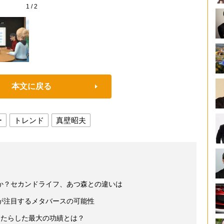
1
/
2
本文に戻る
ー
トレンド
真壁昭夫
か？セカンドライフ、あつ森との違いは
が注目するメタバースの可能性
もたらした最大の功績とは？