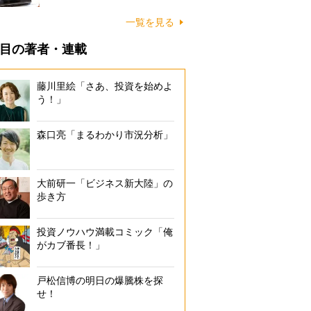
一覧を見る
目の著者・連載
藤川里絵「さあ、投資を始めよ
う！」
森口亮「まるわかり市況分析」
大前研一「ビジネス新大陸」の
歩き方
投資ノウハウ満載コミック「俺
がカブ番長！」
戸松信博の明日の爆騰株を探
せ！
aが提供するバーチャル会議室サービス。利用者はアバターを通じて参加する
事通信フォト）