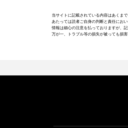
当サイトに記載されている内容はあくまで
あたっては読者ご自身の判断と責任におい
情報は細心の注意を払っておりますが、記
万が一、トラブル等の損失が被っても損害