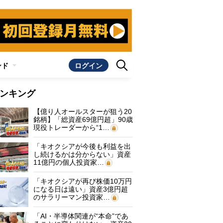
ンド
ログイン
ンキング
【億り人オールスターが狙う20
銘柄】「総資産69億円超」90歳
現役トレーダーから“1…
「キオクシアが今後も利益を出
し続けるかは分からない」資産
11億円の個人投資家…
「キオクシアが再び株価10万円
になる日は遠い」資産3億円超
のサラリーマン投資家…
「AI・半導体関連が“本命”であ