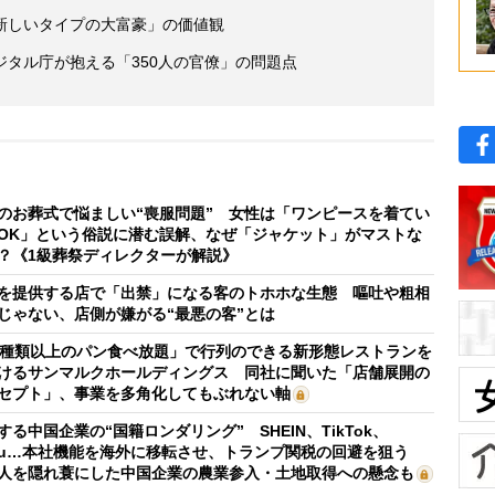
新しいタイプの大富豪」の価値観
タル庁が抱える「350人の官僚」の問題点
のお葬式で悩ましい“喪服問題” 女性は「ワンピースを着てい
OK」という俗説に潜む誤解、なぜ「ジャケット」がマストな
？《1級葬祭ディレクターが解説》
を提供する店で「出禁」になる客のトホホな生態 嘔吐や粗相
じゃない、店側が嫌がる“最悪の客”とは
0種類以上のパン食べ放題」で行列のできる新形態レストランを
けるサンマルクホールディングス 同社に聞いた「店舗展開の
セプト」、事業を多角化してもぶれない軸
する中国企業の“国籍ロンダリング” SHEIN、TikTok、
mu…本社機能を海外に移転させ、トランプ関税の回避を狙う
人を隠れ蓑にした中国企業の農業参入・土地取得への懸念も