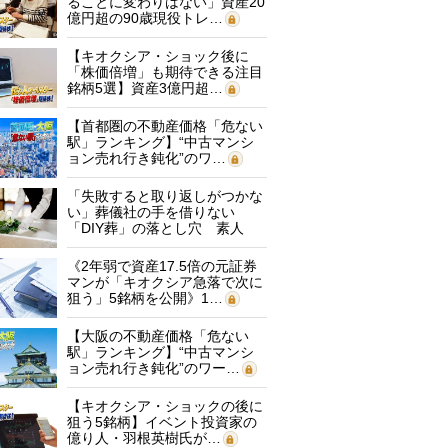
ることに変わりはない」資産20
億円超の90歳現役トレ…
【キオクシア・ショック後に
「株価倍増」も期待できる注目
銘柄5選】資産3億円超…
【首都圏の不動産価格「危ない
駅」ランキング】“中古マンシ
ョン売れ行き鈍化”のワ…
「失敗すると取り返しがつかな
い」葬儀社の手を借りない
「DIY葬」の落とし穴 素人
に…
《2年弱で資産17.5倍の元証券
マンが「キオクシア急落で次に
狙う」5銘柄を公開》1…
【大阪の不動産価格「危ない
駅」ランキング】“中古マンシ
ョン売れ行き鈍化”のワー…
【キオクシア・ショックの後に
狙う5銘柄】イベント投資家の
億り人・羽根英樹氏が…