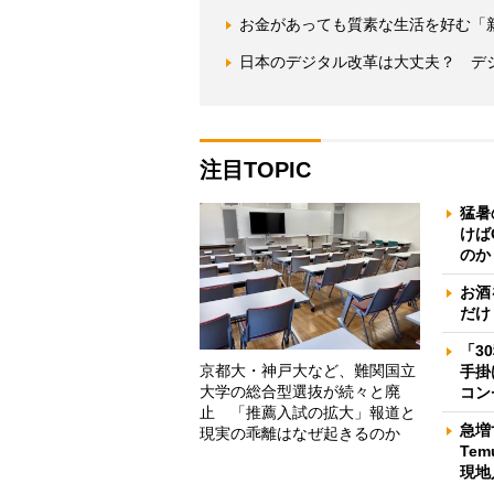
お金があっても質素な生活を好む「
日本のデジタル改革は大丈夫？ デジ
注目TOPIC
猛暑
けば
のか
お酒
だけ
「3
京都大・神戸大など、難関国立
手掛
大学の総合型選抜が続々と廃
コン
止 「推薦入試の拡大」報道と
急増
現実の乖離はなぜ起きるのか
Te
現地