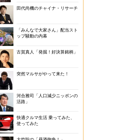
田代尚機のチャイナ・リサーチ
「みんなで大家さん」配当スト
ップ騒動の内幕
古賀真人「発掘！好決算銘柄」
突然マルサがやって来た！
河合雅司「人口減少ニッポンの
活路」
快適クルマ生活 乗ってみた、
使ってみた
大竹聡の「昼酒御免！」