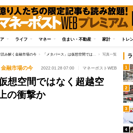
ア
ライフ
マネー
住まい・不動産
家計
トレ
で読み解く金融市場の今
「メタバース」は仮想空間ではなく超越空間 テレビ登場以上の衝撃か
写真一覧
ラ
1
く金融市場の今
2022.01.28 07:00
マネーポストWEB
仮想空間ではなく超越空
2
上の衝撃か
3
Loaded
:
100.00%
4