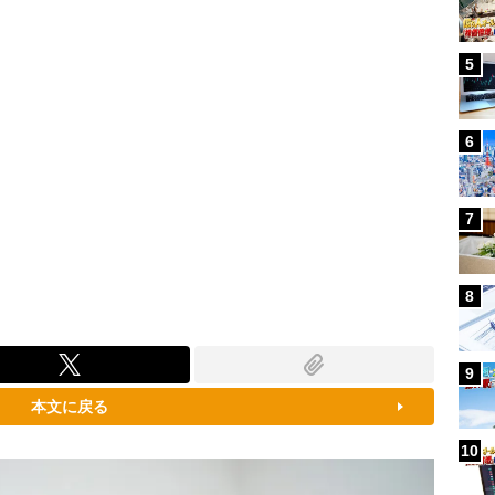
5
6
7
8
9
本文に戻る
10