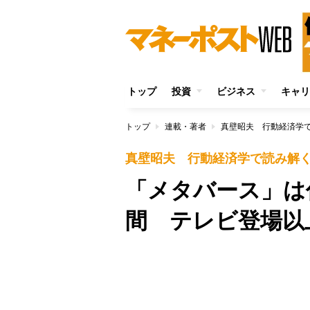
トップ
投資
ビジネス
キャリ
トップ
連載・著者
真壁昭夫 行動経済学
真壁昭夫 行動経済学で読み解
「メタバース」は
間 テレビ登場以
/
Unmute