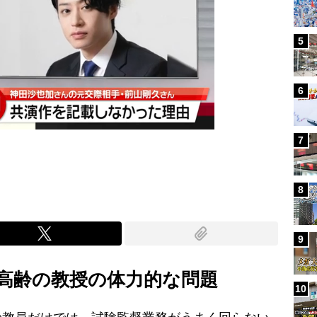
5
6
7
8
9
高齢の教授の体力的な問題
10