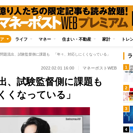
ア
ライフ
マネー
住まい・不動産
家計
トレ
問題流出、試験監督側に課題も 「年々、対応しにくくなっている」
ラ
1
2022.02.01 16:00
マネーポストWEB
流出、試験監督側に課題も
2
くくなっている」
3
4