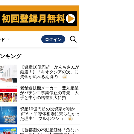
ンド
ログイン
ンキング
【資産10億円超・かんちさんが
厳選！】「キオクシアの次」に
資金が流れる期待の…
老舗遊技機メーカー・豊丸産業
がパチンコ事業停止の背景 大
手と中小の格差拡大に拍…
資産10億円超の投資家が明か
す“AI・半導体相場に乗らなかっ
た理由” フルポジショ…
【首都圏の不動産価格「危ない