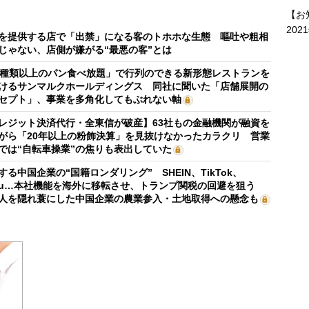
【お
202
を提供する店で「出禁」になる客のトホホな生態 嘔吐や粗相
じゃない、店側が嫌がる“最悪の客”とは
0種類以上のパン食べ放題」で行列のできる新形態レストランを
けるサンマルクホールディングス 同社に聞いた「店舗展開の
セプト」、事業を多角化してもぶれない軸
レジット決済代行・全東信が破産】63社もの金融機関が融資を
がら「20年以上の粉飾決算」を見抜けなかったカラクリ 営業
では“自転車操業”の焦りも表出していた
する中国企業の“国籍ロンダリング” SHEIN、TikTok、
mu…本社機能を海外に移転させ、トランプ関税の回避を狙う
人を隠れ蓑にした中国企業の農業参入・土地取得への懸念も