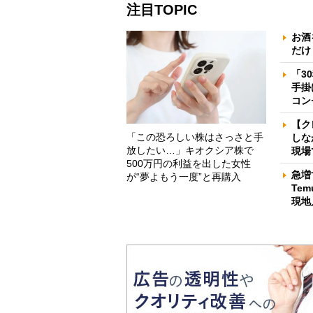
注目TOPIC
お酒
だけ
「3
手掛
コン
【ク
「この恐ろしい株はさっさと手
しな
放したい…」キオクシア株で
現場
500万円の利益を出した女性
急増
が“夢よもう一度”と再購入
Te
現地