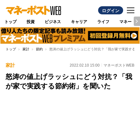
ログイン
トップ
投資
ビジネス
キャリア
ライフ
マネー
トップ
家計
節約
怒涛の値上げラッシュにどう対抗？「我が家で実践する節
家計
2022.02.10 15:00
マネーポストWEB
怒涛の値上げラッシュにどう対抗？「我
が家で実践する節約術」を聞いた
Loaded
:
96.26%
/
Unmute