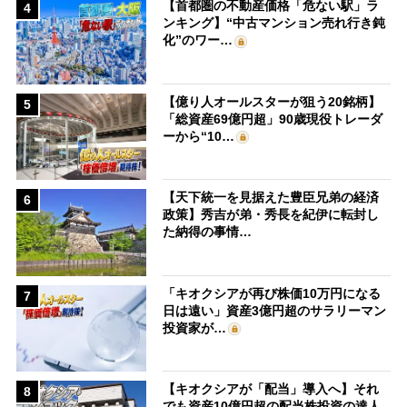
【首都圏の不動産価格「危ない駅」ラ
4
ンキング】“中古マンション売れ行き鈍
化”のワー…
【億り人オールスターが狙う20銘柄】
5
「総資産69億円超」90歳現役トレーダ
ーから“10…
【天下統一を見据えた豊臣兄弟の経済
6
政策】秀吉が弟・秀長を紀伊に転封し
た納得の事情…
「キオクシアが再び株価10万円になる
7
日は遠い」資産3億円超のサラリーマン
投資家が…
【キオクシアが「配当」導入へ】それ
8
でも資産10億円超の配当株投資の達人