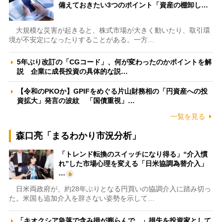
備えておきたい3つのポイント「資産の棚卸し…
大規模な災害が起きると、株式市場が大きく動いたり、取引環
境が不安定になったりすることがある。一方…
5年ぶり改訂の「CGコード」、何が変わったのかポイントを解
説 企業に成長投資の具体的な説…
【令和のPKOか】GPIFをめぐる片山財務相の「円資産への投
資拡大」発言の波紋 「国債重視」…
一覧を見る
森口亮「まるわかり市況分析」
「トレンド転換のスイッチになり得る」“介入慣
れ”した市場心理を変える「日米協調為替介入」
…
日米両政府が、約28年ぶりとなる円買いの協調介入に踏み切っ
た。米国も追加介入を辞さない姿勢を示して…
「キオクシア急落で含み損が膨らんで…」損失を投資家として