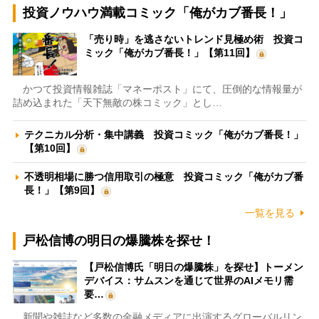
投資ノウハウ満載コミック「俺がカブ番長！」
「売り時」を逃さないトレンド見極め術 投資コ
ミック「俺がカブ番長！」【第11回】
かつて投資情報雑誌「マネーポスト」にて、圧倒的な情報量が
詰め込まれた「天下無敵の株コミック」とし…
テクニカル分析・集中講義 投資コミック「俺がカブ番長！」
【第10回】
不透明相場に勝つ信用取引の極意 投資コミック「俺がカブ番
長！」【第9回】
一覧を見る
戸松信博の明日の爆騰株を探せ！
【戸松信博氏「明日の爆騰株」を探せ】トーメン
デバイス：サムスンを通じて世界のAIメモリ需
要…
新聞や雑誌など多数の金融メディアに出演するグローバルリン