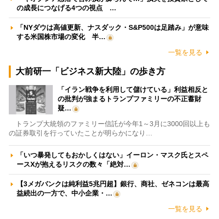
の成長につなげる4つの視点 …
「NYダウは高値更新、ナスダック・S&P500は足踏み」が意味
する米国株市場の変化 半…
一覧を見る
大前研一「ビジネス新大陸」の歩き方
「イラン戦争を利用して儲けている」利益相反と
の批判が強まるトランプファミリーの不正蓄財
疑…
トランプ大統領のファミリー信託が今年1～3月に3000回以上も
の証券取引を行っていたことが明らかになり…
「いつ暴発してもおかしくはない」イーロン・マスク氏とスペ
ースXが抱えるリスクの数々「絶対…
【3メガバンクは純利益5兆円超】銀行、商社、ゼネコンは最高
益続出の一方で、中小企業・…
一覧を見る