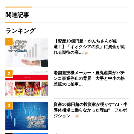
関連記事
ランキング
【資産10億円超・かんちさんが厳
1
選！】「キオクシアの次」に資金が流
れる期待の高…
老舗遊技機メーカー・豊丸産業がパチ
2
ンコ事業停止の背景 大手と中小の格
差拡大に拍車…
資産10億円超の投資家が明かす“AI・半
3
導体相場に乗らなかった理由” フルポ
ジション…