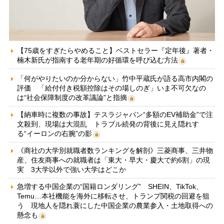
【75歳をすぎたらやめること】ベストセラー『定年後』著者・
楠木新氏が指南する老年期の好循環を呼び込む方法
「何がやりたいのか分からない」竹中平蔵氏が語る高市内閣の
評価 「給付付き税額控除はその場しのぎ」いま不可欠なの
は“社会保障制度の改革議論”と指摘
【納車時に複数の事故】テスラジャパン“多額のEV補助金”で注
文殺到、現場は大混乱 トラブル続発の背後に見え隠れす
る“イーロンの右腕”の影
《商社の大学別就職者数ランキングを解剖》三菱商事、三井物
産、住友商事への就職者は「東大・早大・慶大で約6割」の現
実 3大学以外で強い大学はどこか
急増する中国企業の“国籍ロンダリング” SHEIN、TikTok、
Temu…本社機能を海外に移転させ、トランプ関税の回避を狙
う 現地人を隠れ蓑にした中国企業の農業参入・土地取得への
懸念も