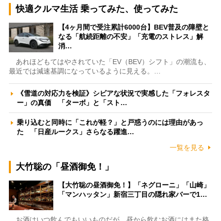
快適クルマ生活 乗ってみた、使ってみた
【4ヶ月間で受注累計6000台】BEV普及の障壁と
なる「航続距離の不安」「充電のストレス」解
消…
あれほどもてはやされていた「EV（BEV）シフト」の潮流も、
最近では減速基調になっているように見える。…
《雪道の対応力を検証》シビアな状況で実感した「フォレスタ
ー」の真価 「ターボ」と「スト…
乗り込むと同時に「これが軽？」と戸惑うのには理由があっ
た 「日産ルークス」さらなる躍進…
一覧を見る
大竹聡の「昼酒御免！」
【大竹聡の昼酒御免！】「ネグローニ」「山崎」
「マンハッタン」新宿三丁目の隠れ家バーで1…
お酒はいつ飲んでもいいものだが、昼から飲むお酒にはまた格