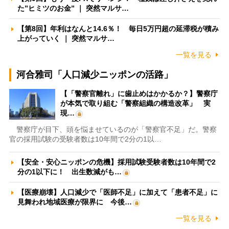
た”ヒミツのお金” ｜ 突然マルサ…
【第8回】年利はなんと14.6％！ 毎日5万円超の延滞税が積み
上がっていく ｜ 突然マルサ…
一覧を見る
河合雅司「人口減少ニッポンの活路」
【「警察官離れ」に歯止めはかかるか？】警察庁
が本気で取り組む「警察組織の構造改革」 実
現…
警察庁が目下、頭を悩ませているのが「警察官不足」だ。警察
官の採用試験の受験者数は10年間で2分の1以…
【安全・安心ニッポンの危機】採用試験受験者数は10年間で2
分の1以下に！ 出生数減がも…
【医療崩壊】人口減少で「医師不足」に加えて「患者不足」に
見舞われ地域医療が限界に 今後…
一覧を見る