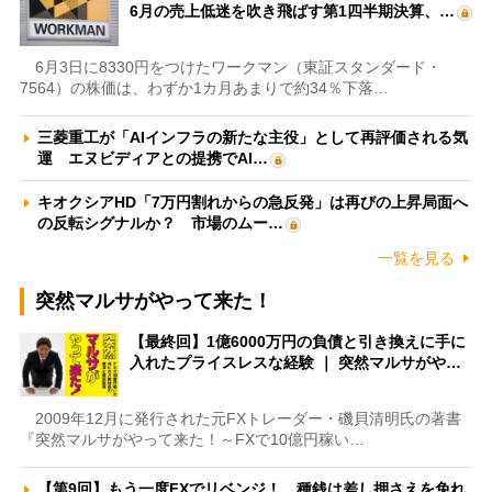
6月の売上低迷を吹き飛ばす第1四半期決算、…
6月3日に8330円をつけたワークマン（東証スタンダード・
7564）の株価は、わずか1カ月あまりで約34％下落…
三菱重工が「AIインフラの新たな主役」として再評価される気
運 エヌビディアとの提携でAI…
キオクシアHD「7万円割れからの急反発」は再びの上昇局面へ
の反転シグナルか？ 市場のムー…
一覧を見る
突然マルサがやって来た！
【最終回】1億6000万円の負債と引き換えに手に
入れたプライスレスな経験 ｜ 突然マルサがや…
2009年12月に発行された元FXトレーダー・磯貝清明氏の著書
『突然マルサがやって来た！～FXで10億円稼い…
【第9回】もう一度FXでリベンジ！ 種銭は差し押さえを免れ