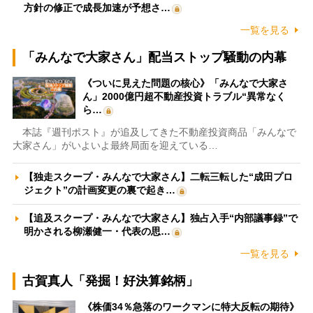
方針の修正で成長加速が予想さ…
一覧を見る
「みんなで大家さん」配当ストップ騒動の内幕
《ついに見えた問題の核心》「みんなで大家さ
ん」2000億円超不動産投資トラブル“異常なく
ら…
本誌『週刊ポスト』が追及してきた不動産投資商品「みんなで
大家さん」がいよいよ最終局面を迎えている…
【独走スクープ・みんなで大家さん】二転三転した“成田プロ
ジェクト”の計画変更の裏で起き…
【追及スクープ・みんなで大家さん】独占入手“内部議事録”で
明かされる柳瀬健一・代表の思…
一覧を見る
古賀真人「発掘！好決算銘柄」
《株価34％急落のワークマンに特大反転の期待》