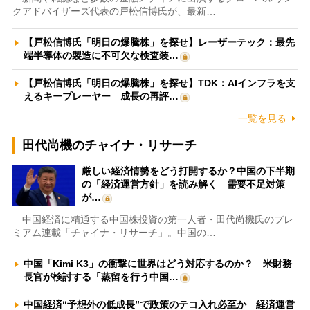
クアドバイザーズ代表の戸松信博氏が、最新…
【戸松信博氏「明日の爆騰株」を探せ】レーザーテック：最先
端半導体の製造に不可欠な検査装…
【戸松信博氏「明日の爆騰株」を探せ】TDK：AIインフラを支
えるキープレーヤー 成長の再評…
一覧を見る
田代尚機のチャイナ・リサーチ
厳しい経済情勢をどう打開するか？中国の下半期
の「経済運営方針」を読み解く 需要不足対策
が…
中国経済に精通する中国株投資の第一人者・田代尚機氏のプレ
ミアム連載「チャイナ・リサーチ」。中国の…
中国「Kimi K3」の衝撃に世界はどう対応するのか？ 米財務
長官が検討する「蒸留を行う中国…
中国経済“予想外の低成長”で政策のテコ入れ必至か 経済運営