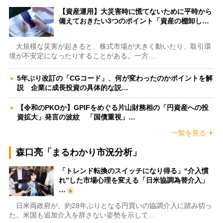
【資産運用】大災害時に慌てないために平時から
備えておきたい3つのポイント「資産の棚卸し…
大規模な災害が起きると、株式市場が大きく動いたり、取引環
境が不安定になったりすることがある。一方…
5年ぶり改訂の「CGコード」、何が変わったのかポイントを解
説 企業に成長投資の具体的な説…
【令和のPKOか】GPIFをめぐる片山財務相の「円資産への投
資拡大」発言の波紋 「国債重視」…
一覧を見る
森口亮「まるわかり市況分析」
「トレンド転換のスイッチになり得る」“介入慣
れ”した市場心理を変える「日米協調為替介入」
…
日米両政府が、約28年ぶりとなる円買いの協調介入に踏み切っ
た。米国も追加介入を辞さない姿勢を示して…