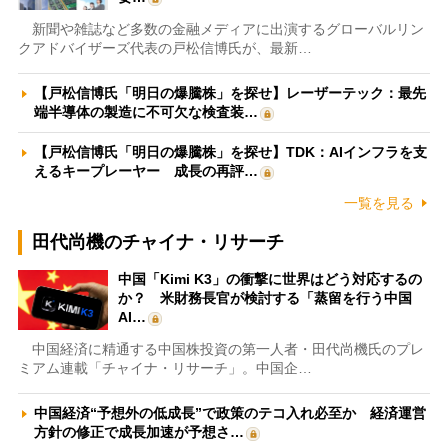
新聞や雑誌など多数の金融メディアに出演するグローバルリン
クアドバイザーズ代表の戸松信博氏が、最新…
【戸松信博氏「明日の爆騰株」を探せ】レーザーテック：最先
端半導体の製造に不可欠な検査装…
【戸松信博氏「明日の爆騰株」を探せ】TDK：AIインフラを支
えるキープレーヤー 成長の再評…
一覧を見る
田代尚機のチャイナ・リサーチ
中国「Kimi K3」の衝撃に世界はどう対応するの
か？ 米財務長官が検討する「蒸留を行う中国
AI…
中国経済に精通する中国株投資の第一人者・田代尚機氏のプレ
ミアム連載「チャイナ・リサーチ」。中国企…
中国経済“予想外の低成長”で政策のテコ入れ必至か 経済運営
方針の修正で成長加速が予想さ…