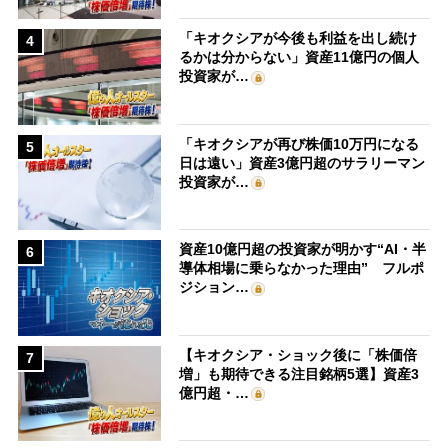
「キオクシアが今後も利益を出し続け
4
るかは分からない」資産11億円の個人
投資家が…
「キオクシアが再び株価10万円になる
5
日は遠い」資産3億円超のサラリーマン
投資家が…
資産10億円超の投資家が明かす“AI・半
6
導体相場に乗らなかった理由” フルポ
ジション…
【キオクシア・ショック後に「株価倍
7
増」も期待できる注目銘柄5選】資産3
億円超・…