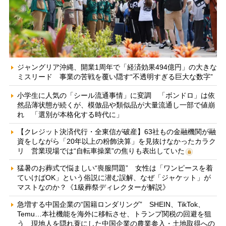
ジャングリア沖縄、開業1周年で「経済効果494億円」の大きな
ミスリード 事業の苦戦を覆い隠す“不透明すぎる巨大な数字”
小学生に人気の「シール流通事情」に変調 「ボンドロ」は依
然品薄状態が続くが、模倣品や類似品が大量流通し一部で値崩
れ 「選別が本格化する時代に」
【クレジット決済代行・全東信が破産】63社もの金融機関が融
資をしながら「20年以上の粉飾決算」を見抜けなかったカラク
リ 営業現場では“自転車操業”の焦りも表出していた
猛暑のお葬式で悩ましい“喪服問題” 女性は「ワンピースを着
ていけばOK」という俗説に潜む誤解、なぜ「ジャケット」が
マストなのか？《1級葬祭ディレクターが解説》
急増する中国企業の“国籍ロンダリング” SHEIN、TikTok、
Temu…本社機能を海外に移転させ、トランプ関税の回避を狙
う 現地人を隠れ蓑にした中国企業の農業参入・土地取得への