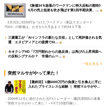
《株価34％急落のワークマンに特大反転の期待》
6月の売上低迷を吹き飛ばす第1四半期決算、…
6月3日に8330円をつけたワークマン（東証スタンダード・
7564）の株価は、わずか1カ月あまりで約34％下落…
三菱重工が「AIインフラの新たな主役」として再評価される気
運 エヌビディアとの提携でAI…
キオクシアHD「7万円割れからの急反発」は再びの上昇局面へ
の反転シグナルか？ 市場のムー…
一覧を見る
突然マルサがやって来た！
【最終回】1億6000万円の負債と引き換えに手に
入れたプライスレスな経験 ｜ 突然マルサがや…
2009年12月に発行された元FXトレーダー・磯貝清明氏の著書
『突然マルサがやって来た！～FXで10億円稼い…