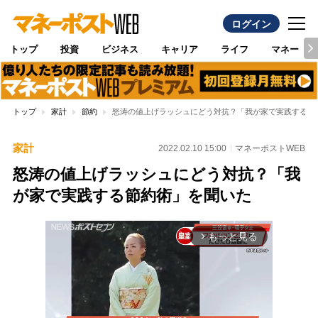
ログイン
トップ
投資
ビジネス
キャリア
ライフ
マネー
トップ
家計
節約
怒涛の値上げラッシュにどう対抗？「我が家で実践する節
家計
2022.02.10 15:00
マネーポストWEB
怒涛の値上げラッシュにどう対抗？「我
が家で実践する節約術」を聞いた
もっと見る
arrow_forward_ios