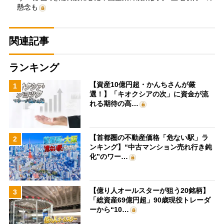
懸念も
関連記事
ランキング
【資産10億円超・かんちさんが厳
1
選！】「キオクシアの次」に資金が流
れる期待の高…
【首都圏の不動産価格「危ない駅」ラ
2
ンキング】“中古マンション売れ行き鈍
化”のワー…
【億り人オールスターが狙う20銘柄】
3
「総資産69億円超」90歳現役トレーダ
ーから“10…