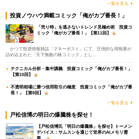
一覧を見る
投資ノウハウ満載コミック「俺がカブ番長！」
「売り時」を逃さないトレンド見極め術 投資コ
ミック「俺がカブ番長！」【第11回】
かつて投資情報雑誌「マネーポスト」にて、圧倒的な情報量が
詰め込まれた「天下無敵の株コミック」とし…
テクニカル分析・集中講義 投資コミック「俺がカブ番長！」
【第10回】
不透明相場に勝つ信用取引の極意 投資コミック「俺がカブ番
長！」【第9回】
一覧を見る
戸松信博の明日の爆騰株を探せ！
【戸松信博氏「明日の爆騰株」を探せ】トーメン
デバイス：サムスンを通じて世界のAIメモリ需
要…