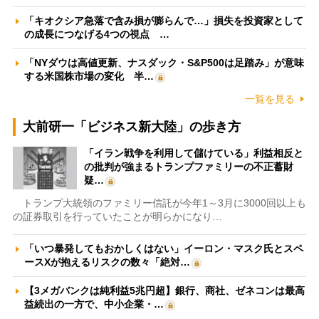
「キオクシア急落で含み損が膨らんで…」損失を投資家として
の成長につなげる4つの視点 …
「NYダウは高値更新、ナスダック・S&P500は足踏み」が意味
する米国株市場の変化 半…
一覧を見る
大前研一「ビジネス新大陸」の歩き方
「イラン戦争を利用して儲けている」利益相反と
の批判が強まるトランプファミリーの不正蓄財
疑…
トランプ大統領のファミリー信託が今年1～3月に3000回以上も
の証券取引を行っていたことが明らかになり…
「いつ暴発してもおかしくはない」イーロン・マスク氏とスペ
ースXが抱えるリスクの数々「絶対…
【3メガバンクは純利益5兆円超】銀行、商社、ゼネコンは最高
益続出の一方で、中小企業・…