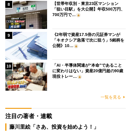
【世帯年収別・東京23区マンション
8
「狙い目駅」を大公開】年収500万円、
700万円で…
《2年弱で資産17.5倍の元証券マンが
9
「キオクシア急落で次に狙う」5銘柄を
公開》10…
「AI・半導体関連が“本命”であること
10
に変わりはない」資産20億円超の90歳
現役トレー…
一覧を見る
注目の著者・連載
藤川里絵「さあ、投資を始めよう！」