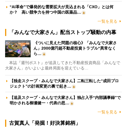
“AI革命”で爆発的な需要拡大が見込まれる「CXO」とは何
か？ 高い競争力を持つ中国の医薬品…
一覧を見る
「みんなで大家さん」配当ストップ騒動の内幕
《ついに見えた問題の核心》「みんなで大家さ
ん」2000億円超不動産投資トラブル“異常なく
ら…
本誌『週刊ポスト』が追及してきた不動産投資商品「みんなで
大家さん」がいよいよ最終局面を迎えている…
【独走スクープ・みんなで大家さん】二転三転した“成田プロ
ジェクト”の計画変更の裏で起き…
【追及スクープ・みんなで大家さん】独占入手“内部議事録”で
明かされる柳瀬健一・代表の思…
一覧を見る
古賀真人「発掘！好決算銘柄」