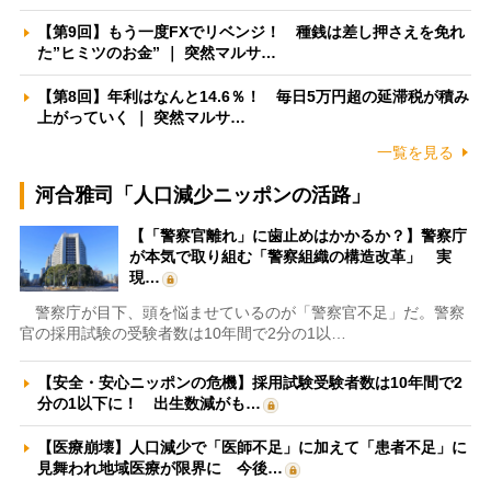
【第9回】もう一度FXでリベンジ！ 種銭は差し押さえを免れ
た”ヒミツのお金” ｜ 突然マルサ…
【第8回】年利はなんと14.6％！ 毎日5万円超の延滞税が積み
上がっていく ｜ 突然マルサ…
一覧を見る
河合雅司「人口減少ニッポンの活路」
【「警察官離れ」に歯止めはかかるか？】警察庁
が本気で取り組む「警察組織の構造改革」 実
現…
警察庁が目下、頭を悩ませているのが「警察官不足」だ。警察
官の採用試験の受験者数は10年間で2分の1以…
【安全・安心ニッポンの危機】採用試験受験者数は10年間で2
分の1以下に！ 出生数減がも…
【医療崩壊】人口減少で「医師不足」に加えて「患者不足」に
見舞われ地域医療が限界に 今後…