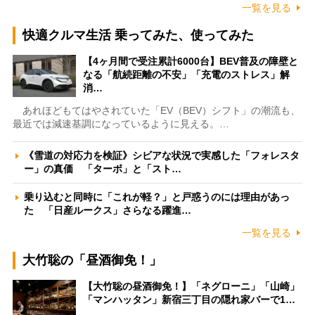
一覧を見る
快適クルマ生活 乗ってみた、使ってみた
【4ヶ月間で受注累計6000台】BEV普及の障壁と
なる「航続距離の不安」「充電のストレス」解
消…
あれほどもてはやされていた「EV（BEV）シフト」の潮流も、
最近では減速基調になっているように見える。…
《雪道の対応力を検証》シビアな状況で実感した「フォレスタ
ー」の真価 「ターボ」と「スト…
乗り込むと同時に「これが軽？」と戸惑うのには理由があっ
た 「日産ルークス」さらなる躍進…
一覧を見る
大竹聡の「昼酒御免！」
【大竹聡の昼酒御免！】「ネグローニ」「山崎」
「マンハッタン」新宿三丁目の隠れ家バーで1…