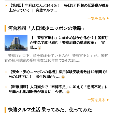
【第8回】年利はなんと14.6％！ 毎日5万円超の延滞税が積み
上がっていく ｜ 突然マルサ…
一覧を見る
河合雅司「人口減少ニッポンの活路」
【「警察官離れ」に歯止めはかかるか？】警察庁
が本気で取り組む「警察組織の構造改革」 実
現…
警察庁が目下、頭を悩ませているのが「警察官不足」だ。警察
官の採用試験の受験者数は10年間で2分の1以…
【安全・安心ニッポンの危機】採用試験受験者数は10年間で2
分の1以下に！ 出生数減がも…
【医療崩壊】人口減少で「医師不足」に加えて「患者不足」に
見舞われ地域医療が限界に 今後…
一覧を見る
快適クルマ生活 乗ってみた、使ってみた