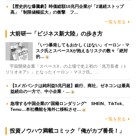
【歴史的な爆騰劇】時価総額10兆円企業が「2連続ストップ
高」「制限値幅拡大」の衝撃 フ…
一覧を見る
大前研一「ビジネス新大陸」の歩き方
「いつ暴発してもおかしくはない」イーロン・マ
スク氏とスペースXが抱えるリスクの数々「絶対
的…
宇宙開発企業「スペースX」の上場で史上初の「兆万長者（ト
リリオネア）」となったイーロン・マスク氏。…
【3メガバンクは純利益5兆円超】銀行、商社、ゼネコンは最高
益続出の一方で、中小企業・…
急増する中国企業の“国籍ロンダリング” SHEIN、TikTok、
Temu…本社機能を海外に移転させ…
一覧を見る
投資ノウハウ満載コミック「俺がカブ番長！」