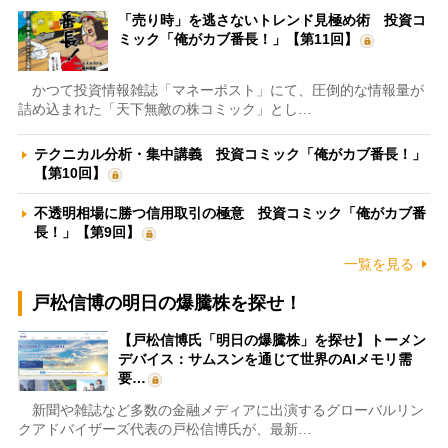
「売り時」を逃さないトレンド見極め術 投資コ
ミック「俺がカブ番長！」【第11回】
かつて投資情報雑誌「マネーポスト」にて、圧倒的な情報量が
詰め込まれた「天下無敵の株コミック」とし…
テクニカル分析・集中講義 投資コミック「俺がカブ番長！」
【第10回】
不透明相場に勝つ信用取引の極意 投資コミック「俺がカブ番
長！」【第9回】
一覧を見る
戸松信博の明日の爆騰株を探せ！
【戸松信博氏「明日の爆騰株」を探せ】トーメン
デバイス：サムスンを通じて世界のAIメモリ需
要…
新聞や雑誌など多数の金融メディアに出演するグローバルリン
クアドバイザーズ代表の戸松信博氏が、最新…