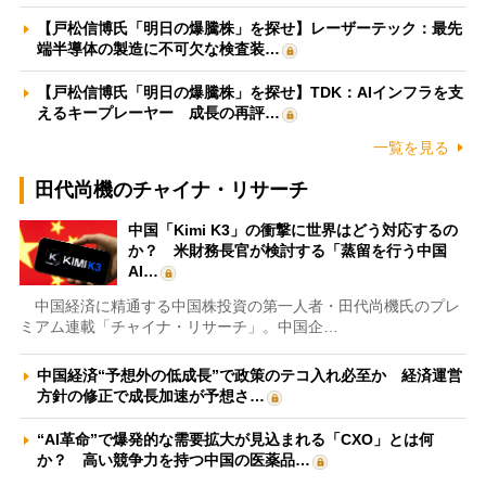
【戸松信博氏「明日の爆騰株」を探せ】レーザーテック：最先
端半導体の製造に不可欠な検査装…
【戸松信博氏「明日の爆騰株」を探せ】TDK：AIインフラを支
えるキープレーヤー 成長の再評…
一覧を見る
田代尚機のチャイナ・リサーチ
中国「Kimi K3」の衝撃に世界はどう対応するの
か？ 米財務長官が検討する「蒸留を行う中国
AI…
中国経済に精通する中国株投資の第一人者・田代尚機氏のプレ
ミアム連載「チャイナ・リサーチ」。中国企…
中国経済“予想外の低成長”で政策のテコ入れ必至か 経済運営
方針の修正で成長加速が予想さ…
“AI革命”で爆発的な需要拡大が見込まれる「CXO」とは何
か？ 高い競争力を持つ中国の医薬品…