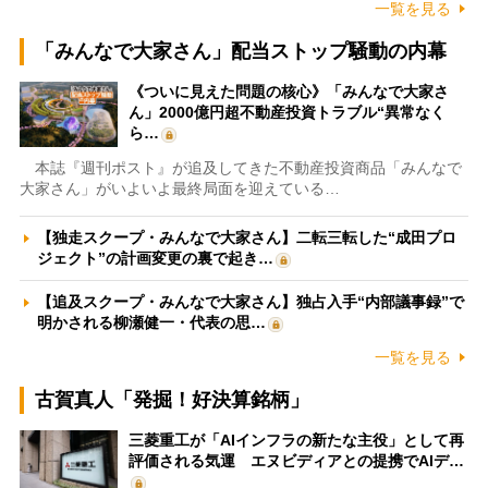
一覧を見る
「みんなで大家さん」配当ストップ騒動の内幕
《ついに見えた問題の核心》「みんなで大家さ
ん」2000億円超不動産投資トラブル“異常なく
ら…
本誌『週刊ポスト』が追及してきた不動産投資商品「みんなで
大家さん」がいよいよ最終局面を迎えている…
【独走スクープ・みんなで大家さん】二転三転した“成田プロ
ジェクト”の計画変更の裏で起き…
【追及スクープ・みんなで大家さん】独占入手“内部議事録”で
明かされる柳瀬健一・代表の思…
一覧を見る
古賀真人「発掘！好決算銘柄」
三菱重工が「AIインフラの新たな主役」として再
評価される気運 エヌビディアとの提携でAIデ…