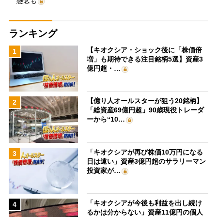
懸念も
ランキング
【キオクシア・ショック後に「株価倍
1
増」も期待できる注目銘柄5選】資産3
億円超・…
【億り人オールスターが狙う20銘柄】
2
「総資産69億円超」90歳現役トレーダ
ーから“10…
「キオクシアが再び株価10万円になる
3
日は遠い」資産3億円超のサラリーマン
投資家が…
「キオクシアが今後も利益を出し続け
4
るかは分からない」資産11億円の個人