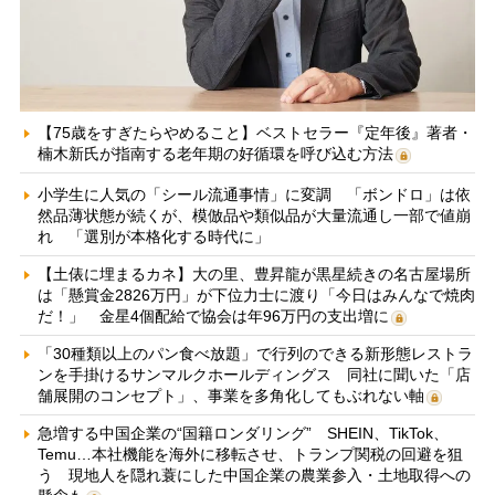
【75歳をすぎたらやめること】ベストセラー『定年後』著者・
楠木新氏が指南する老年期の好循環を呼び込む方法
小学生に人気の「シール流通事情」に変調 「ボンドロ」は依
然品薄状態が続くが、模倣品や類似品が大量流通し一部で値崩
れ 「選別が本格化する時代に」
【土俵に埋まるカネ】大の里、豊昇龍が黒星続きの名古屋場所
は「懸賞金2826万円」が下位力士に渡り「今日はみんなで焼肉
だ！」 金星4個配給で協会は年96万円の支出増に
「30種類以上のパン食べ放題」で行列のできる新形態レストラ
ンを手掛けるサンマルクホールディングス 同社に聞いた「店
舗展開のコンセプト」、事業を多角化してもぶれない軸
急増する中国企業の“国籍ロンダリング” SHEIN、TikTok、
Temu…本社機能を海外に移転させ、トランプ関税の回避を狙
う 現地人を隠れ蓑にした中国企業の農業参入・土地取得への