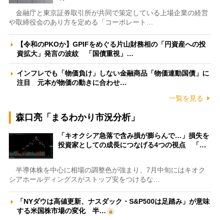
金融庁と東京証券取引所が共同で策定している上場企業の経営
や取締役会のあり方を定める「コーポレート…
【令和のPKOか】GPIFをめぐる片山財務相の「円資産への投
資拡大」発言の波紋 「国債重視」…
インフレでも「物価負け」しない金融商品「物価連動国債」に
注目 元本が物価の動きに合わせ…
一覧を見る
森口亮「まるわかり市況分析」
「キオクシア急落で含み損が膨らんで…」損失を
投資家としての成長につなげる4つの視点 「…
半導体株を中心に相場の調整色が強まり、7月中旬にはキオク
シアホールディングスがストップ安をつけるな…
「NYダウは高値更新、ナスダック・S&P500は足踏み」が意味
する米国株市場の変化 半…