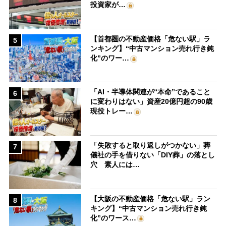
投資家が…
【首都圏の不動産価格「危ない駅」ラ
5
ンキング】“中古マンション売れ行き鈍
化”のワー…
「AI・半導体関連が“本命”であること
6
に変わりはない」資産20億円超の90歳
現役トレー…
「失敗すると取り返しがつかない」葬
7
儀社の手を借りない「DIY葬」の落とし
穴 素人には…
【大阪の不動産価格「危ない駅」ラン
8
キング】“中古マンション売れ行き鈍
化”のワース…