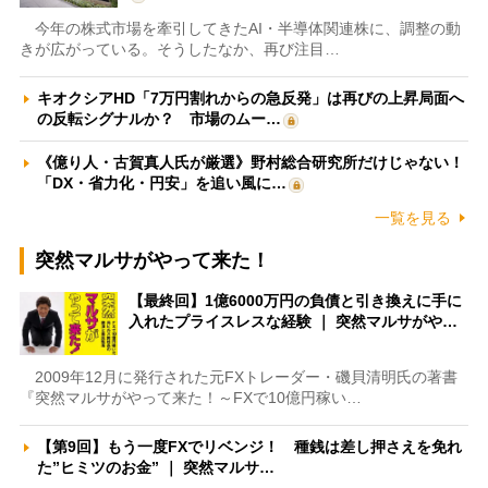
今年の株式市場を牽引してきたAI・半導体関連株に、調整の動
きが広がっている。そうしたなか、再び注目…
キオクシアHD「7万円割れからの急反発」は再びの上昇局面へ
の反転シグナルか？ 市場のムー…
《億り人・古賀真人氏が厳選》野村総合研究所だけじゃない！
「DX・省力化・円安」を追い風に…
一覧を見る
突然マルサがやって来た！
【最終回】1億6000万円の負債と引き換えに手に
入れたプライスレスな経験 ｜ 突然マルサがや…
2009年12月に発行された元FXトレーダー・磯貝清明氏の著書
『突然マルサがやって来た！～FXで10億円稼い…
【第9回】もう一度FXでリベンジ！ 種銭は差し押さえを免れ
た”ヒミツのお金” ｜ 突然マルサ…