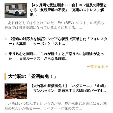
【4ヶ月間で受注累計6000台】BEV普及の障壁と
なる「航続距離の不安」「充電のストレス」解
消…
あれほどもてはやされていた「EV（BEV）シフト」の潮流も、
最近では減速基調になっているように見える。…
《雪道の対応力を検証》シビアな状況で実感した「フォレスタ
ー」の真価 「ターボ」と「スト…
乗り込むと同時に「これが軽？」と戸惑うのには理由があっ
た 「日産ルークス」さらなる躍進…
一覧を見る
大竹聡の「昼酒御免！」
【大竹聡の昼酒御免！】「ネグローニ」「山崎」
「マンハッタン」新宿三丁目の隠れ家バーで1…
お酒はいつ飲んでもいいものだが、昼から飲むお酒にはまた格
別の味わいがある――。ライター・作家の大竹…