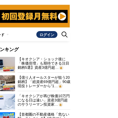
ンド
ログイン
ンキング
【キオクシア・ショック後に
「株価倍増」も期待できる注目
銘柄5選】資産3億円超…
【億り人オールスターが狙う20
銘柄】「総資産69億円超」90歳
現役トレーダーから“1…
「キオクシアが再び株価10万円
になる日は遠い」資産3億円超
のサラリーマン投資家…
【首都圏の不動産価格「危ない