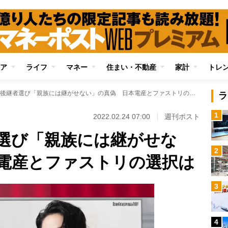
ア
ライフ
マネー
住まい・不動産
家計
トレ
巨大企業の後継者選び「親族には継がせない」の真偽 日本電産とファストリの選択は
ラ
1
2022.02.24 07:00
週刊ポスト
選び「親族には継がせな
2
電産とファストリの選択は
3
4