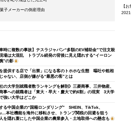
【お
和菓子メーカーの倒産理由
202
車時に複数の事故】テスラジャパン“多額のEV補助金”で注文殺
現場は大混乱 トラブル続発の背後に見え隠れする“イーロン
腕”の影
を提供する店で「出禁」になる客のトホホな生態 嘔吐や粗相
じゃない、店側が嫌がる“最悪の客”とは
社の大学別就職者数ランキングを解剖》三菱商事、三井物産、
商事への就職者は「東大・早大・慶大で約6割」の現実 3大学
で強い大学はどこか
する中国企業の“国籍ロンダリング” SHEIN、TikTok、
mu…本社機能を海外に移転させ、トランプ関税の回避を狙う
人を隠れ蓑にした中国企業の農業参入・土地取得への懸念も