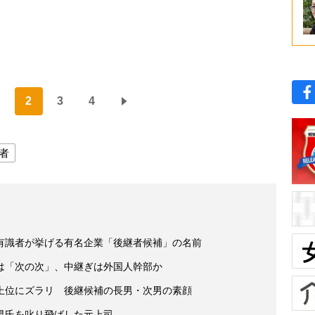
）
2
3
4
者
有識者が挙げる有名企業「後継者候補」の名前
は「次の次」、中継ぎは外国人幹部か
上位にズラリ 後継候補の長男・次男の素顔
男氏を叱り飛ばした元上司