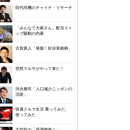
田代尚機のチャイナ・リサーチ
「みんなで大家さん」配当スト
ップ騒動の内幕
古賀真人「発掘！好決算銘柄」
突然マルサがやって来た！
河合雅司「人口減少ニッポンの
活路」
快適クルマ生活 乗ってみた、
使ってみた
大竹聡の「昼酒御免！」