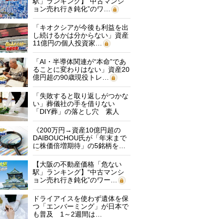
駅」ランキング】“中古マンシ
ョン売れ行き鈍化”のワ…
「キオクシアが今後も利益を出
し続けるかは分からない」資産
11億円の個人投資家…
「AI・半導体関連が“本命”であ
ることに変わりはない」資産20
億円超の90歳現役トレ…
「失敗すると取り返しがつかな
い」葬儀社の手を借りない
「DIY葬」の落とし穴 素人
に…
《200万円→資産10億円超の
DAIBOUCHOU氏が「年末まで
に株価倍増期待」の5銘柄を…
【大阪の不動産価格「危ない
駅」ランキング】“中古マンシ
ョン売れ行き鈍化”のワー…
ドライアイスを使わず遺体を保
つ「エンバーミング」が日本で
も普及 1～2週間は…