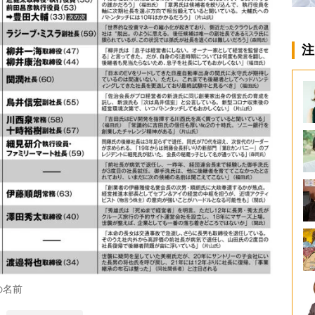
注
の名前