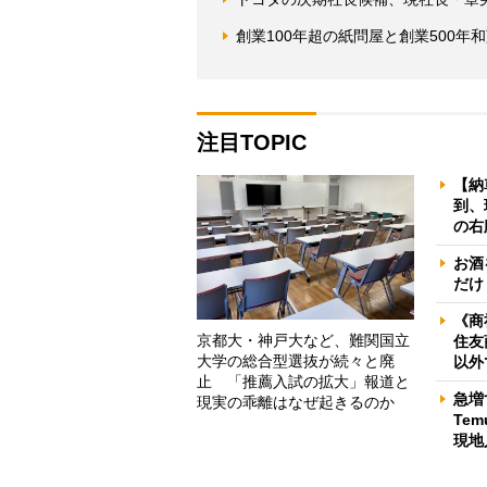
創業100年超の紙問屋と創業500年
注目TOPIC
【納
到、
の右
お酒
だけ
《商
京都大・神戸大など、難関国立
住友
大学の総合型選抜が続々と廃
以外
止 「推薦入試の拡大」報道と
急増
現実の乖離はなぜ起きるのか
Te
現地