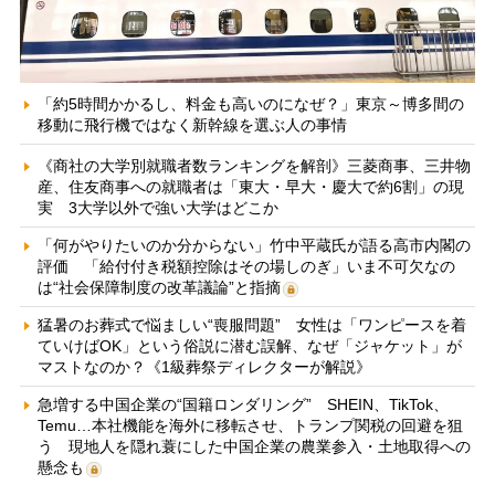
「約5時間かかるし、料金も高いのになぜ？」東京～博多間の
移動に飛行機ではなく新幹線を選ぶ人の事情
《商社の大学別就職者数ランキングを解剖》三菱商事、三井物
産、住友商事への就職者は「東大・早大・慶大で約6割」の現
実 3大学以外で強い大学はどこか
「何がやりたいのか分からない」竹中平蔵氏が語る高市内閣の
評価 「給付付き税額控除はその場しのぎ」いま不可欠なの
は“社会保障制度の改革議論”と指摘
猛暑のお葬式で悩ましい“喪服問題” 女性は「ワンピースを着
ていけばOK」という俗説に潜む誤解、なぜ「ジャケット」が
マストなのか？《1級葬祭ディレクターが解説》
急増する中国企業の“国籍ロンダリング” SHEIN、TikTok、
Temu…本社機能を海外に移転させ、トランプ関税の回避を狙
う 現地人を隠れ蓑にした中国企業の農業参入・土地取得への
懸念も