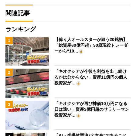
関連記事
ランキング
【億り人オールスターが狙う20銘柄】
1
「総資産69億円超」90歳現役トレーダ
ーから“10…
「キオクシアが今後も利益を出し続け
2
るかは分からない」資産11億円の個人
投資家が…
「キオクシアが再び株価10万円になる
3
日は遠い」資産3億円超のサラリーマン
投資家が…
「AI・半導体関連が“本命”であること