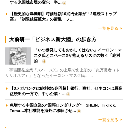
する米国株市場の変化 半…
【歴史的な爆騰劇】時価総額10兆円企業が「2連続ストップ
高」「制限値幅拡大」の衝撃 フ…
一覧を見る
大前研一「ビジネス新大陸」の歩き方
「いつ暴発してもおかしくはない」イーロン・マ
スク氏とスペースXが抱えるリスクの数々「絶対
的…
宇宙開発企業「スペースX」の上場で史上初の「兆万長者（ト
リリオネア）」となったイーロン・マスク氏。…
【3メガバンクは純利益5兆円超】銀行、商社、ゼネコンは最高
益続出の一方で、中小企業・…
急増する中国企業の“国籍ロンダリング” SHEIN、TikTok、
Temu…本社機能を海外に移転させ…
一覧を見る