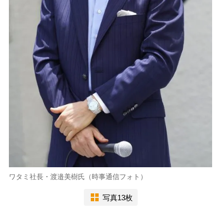
ワタミ社長・渡邉美樹氏（時事通信フォト）
写真13枚