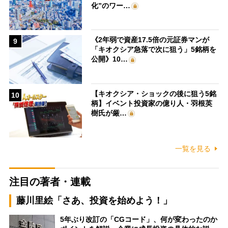
化”のワー…
《2年弱で資産17.5倍の元証券マンが
9
「キオクシア急落で次に狙う」5銘柄を
公開》10…
【キオクシア・ショックの後に狙う5銘
10
柄】イベント投資家の億り人・羽根英
樹氏が厳…
一覧を見る
注目の著者・連載
藤川里絵「さあ、投資を始めよう！」
5年ぶり改訂の「CGコード」、何が変わったのか