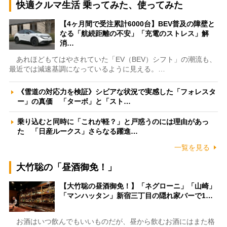
快適クルマ生活 乗ってみた、使ってみた
【4ヶ月間で受注累計6000台】BEV普及の障壁と
なる「航続距離の不安」「充電のストレス」解
消…
あれほどもてはやされていた「EV（BEV）シフト」の潮流も、
最近では減速基調になっているように見える。…
《雪道の対応力を検証》シビアな状況で実感した「フォレスタ
ー」の真価 「ターボ」と「スト…
乗り込むと同時に「これが軽？」と戸惑うのには理由があっ
た 「日産ルークス」さらなる躍進…
一覧を見る
大竹聡の「昼酒御免！」
【大竹聡の昼酒御免！】「ネグローニ」「山崎」
「マンハッタン」新宿三丁目の隠れ家バーで1…
お酒はいつ飲んでもいいものだが、昼から飲むお酒にはまた格