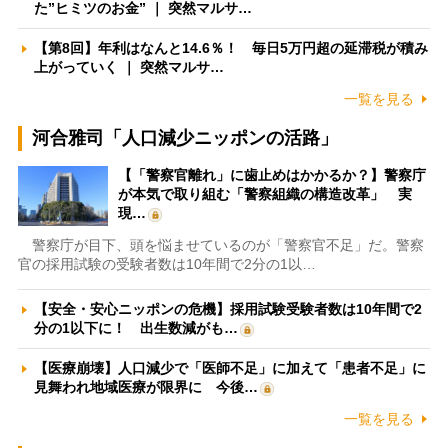
た”ヒミツのお金” ｜ 突然マルサ…
【第8回】年利はなんと14.6％！ 毎日5万円超の延滞税が積み
上がっていく ｜ 突然マルサ…
一覧を見る
河合雅司「人口減少ニッポンの活路」
【「警察官離れ」に歯止めはかかるか？】警察庁
が本気で取り組む「警察組織の構造改革」 実
現…
警察庁が目下、頭を悩ませているのが「警察官不足」だ。警察
官の採用試験の受験者数は10年間で2分の1以…
【安全・安心ニッポンの危機】採用試験受験者数は10年間で2
分の1以下に！ 出生数減がも…
【医療崩壊】人口減少で「医師不足」に加えて「患者不足」に
見舞われ地域医療が限界に 今後…
一覧を見る