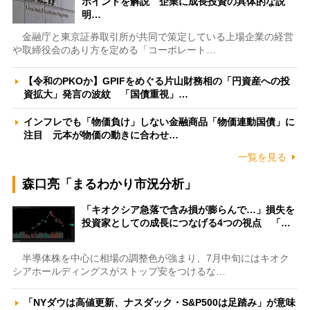
ポイントを解説 企業に成長投資の具体的な説
明…
金融庁と東京証券取引所が共同で策定している上場企業の経営
や取締役会のあり方を定める「コーポレート…
【令和のPKOか】GPIFをめぐる片山財務相の「円資産への投
資拡大」発言の波紋 「国債重視」…
インフレでも「物価負け」しない金融商品「物価連動国債」に
注目 元本が物価の動きに合わせ…
一覧を見る
森口亮「まるわかり市況分析」
「キオクシア急落で含み損が膨らんで…」損失を
投資家としての成長につなげる4つの視点 「…
半導体株を中心に相場の調整色が強まり、7月中旬にはキオク
シアホールディングスがストップ安をつけるな…
「NYダウは高値更新、ナスダック・S&P500は足踏み」が意味