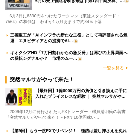
6月の売上低迷を吹き飛ばす第1四半期決算、…
6月3日に8330円をつけたワークマン（東証スタンダード・
7564）の株価は、わずか1カ月あまりで約34％下落…
三菱重工が「AIインフラの新たな主役」として再評価される気
運 エヌビディアとの提携でAI…
キオクシアHD「7万円割れからの急反発」は再びの上昇局面へ
の反転シグナルか？ 市場のムー…
一覧を見る
突然マルサがやって来た！
【最終回】1億6000万円の負債と引き換えに手に
入れたプライスレスな経験 ｜ 突然マルサがや…
2009年12月に発行された元FXトレーダー・磯貝清明氏の著書
『突然マルサがやって来た！～FXで10億円稼い…
【第9回】もう一度FXでリベンジ！ 種銭は差し押さえを免れ