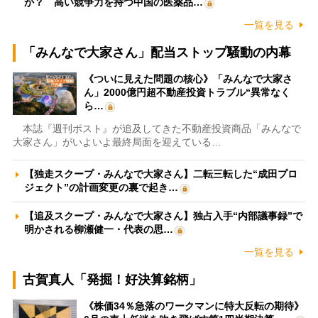
か？ 高い競争力を持つ中国の医薬品…
一覧を見る
「みんなで大家さん」配当ストップ騒動の内幕
《ついに見えた問題の核心》「みんなで大家さ
ん」2000億円超不動産投資トラブル“異常なく
ら…
本誌『週刊ポスト』が追及してきた不動産投資商品「みんなで
大家さん」がいよいよ最終局面を迎えている…
【独走スクープ・みんなで大家さん】二転三転した“成田プロ
ジェクト”の計画変更の裏で起き…
【追及スクープ・みんなで大家さん】独占入手“内部議事録”で
明かされる柳瀬健一・代表の思…
一覧を見る
古賀真人「発掘！好決算銘柄」
《株価34％急落のワークマンに特大反転の期待》