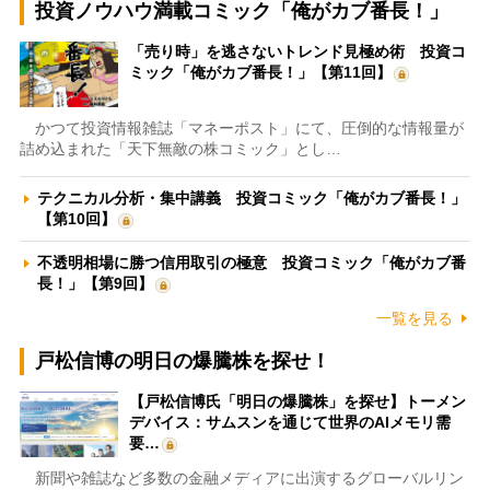
投資ノウハウ満載コミック「俺がカブ番長！」
「売り時」を逃さないトレンド見極め術 投資コ
ミック「俺がカブ番長！」【第11回】
かつて投資情報雑誌「マネーポスト」にて、圧倒的な情報量が
詰め込まれた「天下無敵の株コミック」とし…
テクニカル分析・集中講義 投資コミック「俺がカブ番長！」
【第10回】
不透明相場に勝つ信用取引の極意 投資コミック「俺がカブ番
長！」【第9回】
一覧を見る
戸松信博の明日の爆騰株を探せ！
【戸松信博氏「明日の爆騰株」を探せ】トーメン
デバイス：サムスンを通じて世界のAIメモリ需
要…
新聞や雑誌など多数の金融メディアに出演するグローバルリン