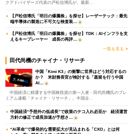
クアドバイザーズ代表の戸松信博氏が、最新…
【戸松信博氏「明日の爆騰株」を探せ】レーザーテック：最先
端半導体の製造に不可欠な検査装…
【戸松信博氏「明日の爆騰株」を探せ】TDK：AIインフラを支
えるキープレーヤー 成長の再評…
一覧を見る
田代尚機のチャイナ・リサーチ
中国「Kimi K3」の衝撃に世界はどう対応するの
か？ 米財務長官が検討する「蒸留を行う中国
AI…
中国経済に精通する中国株投資の第一人者・田代尚機氏のプレ
ミアム連載「チャイナ・リサーチ」。中国企…
中国経済“予想外の低成長”で政策のテコ入れ必至か 経済運営
方針の修正で成長加速が予想さ…
“AI革命”で爆発的な需要拡大が見込まれる「CXO」とは何