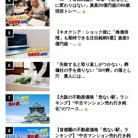
4
に変わりはない」資産20億円超の90歳
現役トレー…
【キオクシア・ショック後に「株価倍
5
増」も期待できる注目銘柄5選】資産3
億円超・…
「失敗すると取り返しがつかない」葬
6
儀社の手を借りない「DIY葬」の落とし
穴 素人には…
【大阪の不動産価格「危ない駅」ラン
7
キング】“中古マンション売れ行き鈍
化”のワース…
【首都圏の不動産価格「危ない駅」ラ
8
ンキング】“中古マンション売れ行き鈍