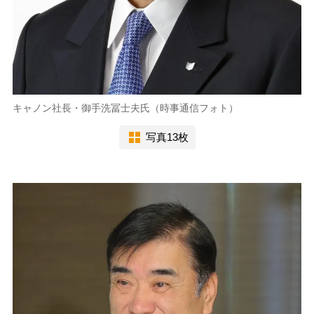
キャノン社長・御手洗冨士夫氏（時事通信フォト）
写真13枚