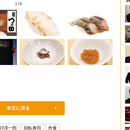
1
/
9
本文に戻る
川淳一郎
回転寿司
外食