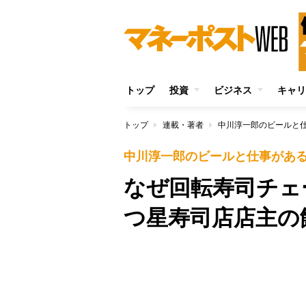
トップ
投資
ビジネス
キャリ
トップ
連載・著者
中川淳一郎のビールと
中川淳一郎のビールと仕事があ
なぜ回転寿司チェ
つ星寿司店店主の
/
Unmute