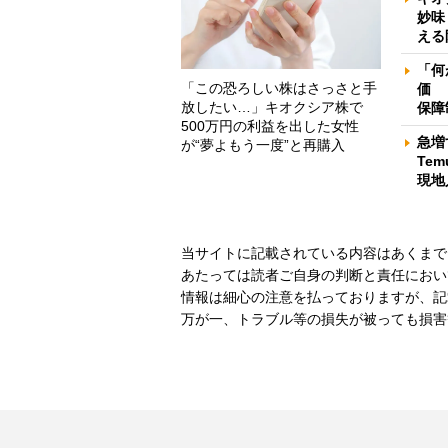
妙味
える
「何
「この恐ろしい株はさっさと手
価 
放したい…」キオクシア株で
保障
500万円の利益を出した女性
急増
が“夢よもう一度”と再購入
Te
現地
当サイトに記載されている内容はあくまで
あたっては読者ご自身の判断と責任におい
情報は細心の注意を払っておりますが、記
万が一、トラブル等の損失が被っても損害