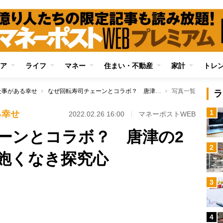
ア
ライフ
マネー
住まい・不動産
家計
トレ
仕事がある幸せ
なぜ回転寿司チェーンとコラボ？ 唐津の2つ星寿司店店主の飽くなき探究心
写真一覧
ラ
1
る幸せ
2022.02.26 16:00
マネーポストWEB
ーンとコラボ？ 唐津の2
2
飽くなき探究心
3
Loaded
:
100.00%
4