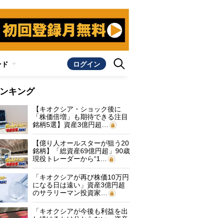
ンド
ログイン
ンキング
【キオクシア・ショック後に
「株価倍増」も期待できる注目
銘柄5選】資産3億円超…
【億り人オールスターが狙う20
銘柄】「総資産69億円超」90歳
現役トレーダーから“1…
「キオクシアが再び株価10万円
になる日は遠い」資産3億円超
のサラリーマン投資家…
「キオクシアが今後も利益を出