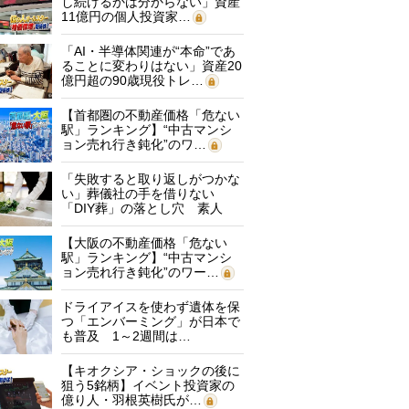
し続けるかは分からない」資産
11億円の個人投資家…
「AI・半導体関連が“本命”であ
ることに変わりはない」資産20
億円超の90歳現役トレ…
【首都圏の不動産価格「危ない
駅」ランキング】“中古マンシ
ョン売れ行き鈍化”のワ…
「失敗すると取り返しがつかな
い」葬儀社の手を借りない
「DIY葬」の落とし穴 素人
に…
【大阪の不動産価格「危ない
駅」ランキング】“中古マンシ
ョン売れ行き鈍化”のワー…
ドライアイスを使わず遺体を保
つ「エンバーミング」が日本で
も普及 1～2週間は…
【キオクシア・ショックの後に
狙う5銘柄】イベント投資家の
億り人・羽根英樹氏が…