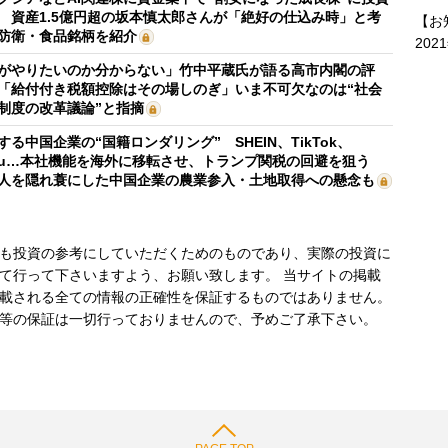
 資産1.5億円超の坂本慎太郎さんが「絶好の仕込み時」と考
【お
防衛・食品銘柄を紹介
202
がやりたいのか分からない」竹中平蔵氏が語る高市内閣の評
「給付付き税額控除はその場しのぎ」いま不可欠なのは“社会
制度の改革議論”と指摘
する中国企業の“国籍ロンダリング” SHEIN、TikTok、
mu…本社機能を海外に移転させ、トランプ関税の回避を狙う
人を隠れ蓑にした中国企業の農業参入・土地取得への懸念も
も投資の参考にしていただくためのものであり、実際の投資に
て行って下さいますよう、お願い致します。 当サイトの掲載
載される全ての情報の正確性を保証するものではありません。
等の保証は一切行っておりませんので、予めご了承下さい。