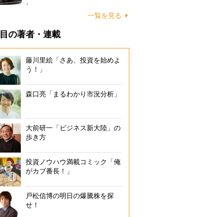
一覧を見る
目の著者・連載
藤川里絵「さあ、投資を始めよ
う！」
森口亮「まるわかり市況分析」
大前研一「ビジネス新大陸」の
歩き方
投資ノウハウ満載コミック「俺
がカブ番長！」
戸松信博の明日の爆騰株を探
せ！
日々、新メニューの開発に勤しむ「鮨処つく田」の店主・松