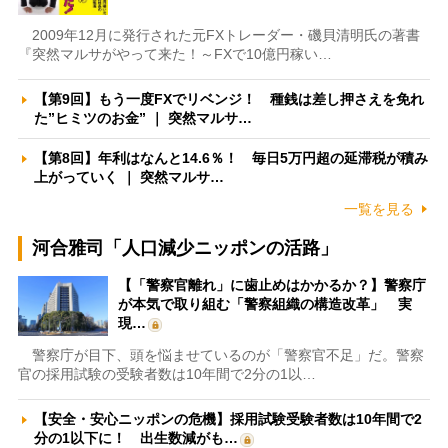
2009年12月に発行された元FXトレーダー・磯貝清明氏の著書
『突然マルサがやって来た！～FXで10億円稼い…
【第9回】もう一度FXでリベンジ！ 種銭は差し押さえを免れ
た”ヒミツのお金” ｜ 突然マルサ…
【第8回】年利はなんと14.6％！ 毎日5万円超の延滞税が積み
上がっていく ｜ 突然マルサ…
一覧を見る
河合雅司「人口減少ニッポンの活路」
【「警察官離れ」に歯止めはかかるか？】警察庁
が本気で取り組む「警察組織の構造改革」 実
現…
警察庁が目下、頭を悩ませているのが「警察官不足」だ。警察
官の採用試験の受験者数は10年間で2分の1以…
【安全・安心ニッポンの危機】採用試験受験者数は10年間で2
分の1以下に！ 出生数減がも…