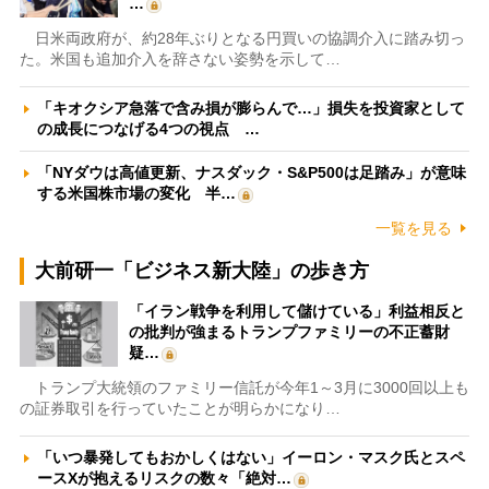
…
日米両政府が、約28年ぶりとなる円買いの協調介入に踏み切っ
た。米国も追加介入を辞さない姿勢を示して…
「キオクシア急落で含み損が膨らんで…」損失を投資家として
の成長につなげる4つの視点 …
「NYダウは高値更新、ナスダック・S&P500は足踏み」が意味
する米国株市場の変化 半…
一覧を見る
大前研一「ビジネス新大陸」の歩き方
「イラン戦争を利用して儲けている」利益相反と
の批判が強まるトランプファミリーの不正蓄財
疑…
トランプ大統領のファミリー信託が今年1～3月に3000回以上も
の証券取引を行っていたことが明らかになり…
「いつ暴発してもおかしくはない」イーロン・マスク氏とスペ
ースXが抱えるリスクの数々「絶対…