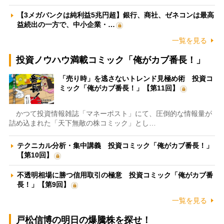
【3メガバンクは純利益5兆円超】銀行、商社、ゼネコンは最高
益続出の一方で、中小企業・…
一覧を見る
投資ノウハウ満載コミック「俺がカブ番長！」
「売り時」を逃さないトレンド見極め術 投資コ
ミック「俺がカブ番長！」【第11回】
かつて投資情報雑誌「マネーポスト」にて、圧倒的な情報量が
詰め込まれた「天下無敵の株コミック」とし…
テクニカル分析・集中講義 投資コミック「俺がカブ番長！」
【第10回】
不透明相場に勝つ信用取引の極意 投資コミック「俺がカブ番
長！」【第9回】
一覧を見る
戸松信博の明日の爆騰株を探せ！