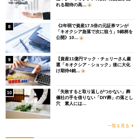
れる期待の高…
《2年弱で資産17.5倍の元証券マンが
8
「キオクシア急落で次に狙う」5銘柄を
公開》10…
【資産11億円マック・チェリーさん厳
9
選「キオクシア・ショック」後に大化
け期待4銘…
「失敗すると取り返しがつかない」葬
10
儀社の手を借りない「DIY葬」の落とし
穴 素人には…
一覧を見る