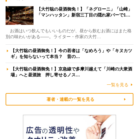
【大竹聡の昼酒御免！】「ネグローニ」「山崎」
「マンハッタン」新宿三丁目の隠れ家バーで1…
お酒はいつ飲んでもいいものだが、昼から飲むお酒にはまた格
別の味わいがある――。ライター・作家の大竹…
【大竹聡の昼酒御免！】今の若者は「なめろう」や「キヌカツ
ギ」を知らないって本当？ 昔の…
【大竹聡の昼酒御免！】京急線で多摩川越えて「川崎の大衆酒
場」へと昼酒旅 押し寄せるノス…
一覧を見る
著者・連載の一覧を見る