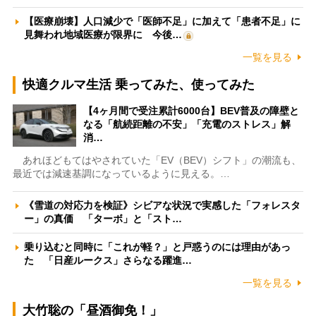
【医療崩壊】人口減少で「医師不足」に加えて「患者不足」に
見舞われ地域医療が限界に 今後…
一覧を見る
快適クルマ生活 乗ってみた、使ってみた
【4ヶ月間で受注累計6000台】BEV普及の障壁と
なる「航続距離の不安」「充電のストレス」解
消…
あれほどもてはやされていた「EV（BEV）シフト」の潮流も、
最近では減速基調になっているように見える。…
《雪道の対応力を検証》シビアな状況で実感した「フォレスタ
ー」の真価 「ターボ」と「スト…
乗り込むと同時に「これが軽？」と戸惑うのには理由があっ
た 「日産ルークス」さらなる躍進…
一覧を見る
大竹聡の「昼酒御免！」