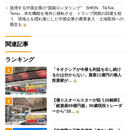
急増する中国企業の“国籍ロンダリング” SHEIN、TikTok、
Temu…本社機能を海外に移転させ、トランプ関税の回避を狙
う 現地人を隠れ蓑にした中国企業の農業参入・土地取得への
懸念も
関連記事
ランキング
「キオクシアが今後も利益を出し続け
1
るかは分からない」資産11億円の個人
投資家が…
【億り人オールスターが狙う20銘柄】
2
「総資産69億円超」90歳現役トレーダ
ーから“10…