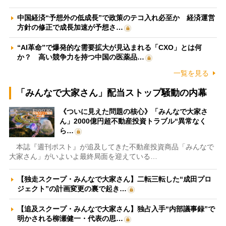
中国経済“予想外の低成長”で政策のテコ入れ必至か 経済運営
方針の修正で成長加速が予想さ…
“AI革命”で爆発的な需要拡大が見込まれる「CXO」とは何
か？ 高い競争力を持つ中国の医薬品…
一覧を見る
「みんなで大家さん」配当ストップ騒動の内幕
《ついに見えた問題の核心》「みんなで大家さ
ん」2000億円超不動産投資トラブル“異常なく
ら…
本誌『週刊ポスト』が追及してきた不動産投資商品「みんなで
大家さん」がいよいよ最終局面を迎えている…
【独走スクープ・みんなで大家さん】二転三転した“成田プロ
ジェクト”の計画変更の裏で起き…
【追及スクープ・みんなで大家さん】独占入手“内部議事録”で
明かされる柳瀬健一・代表の思…