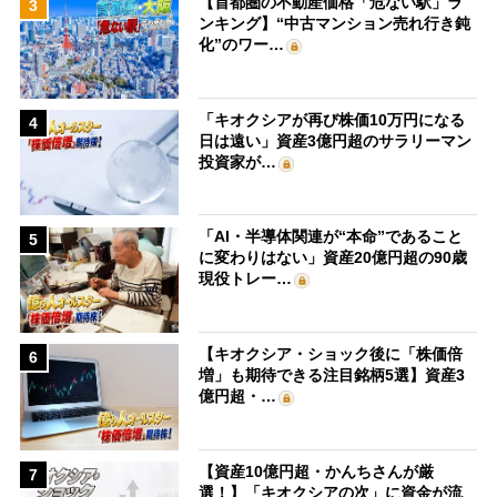
【首都圏の不動産価格「危ない駅」ラ
3
ンキング】“中古マンション売れ行き鈍
化”のワー…
「キオクシアが再び株価10万円になる
4
日は遠い」資産3億円超のサラリーマン
投資家が…
「AI・半導体関連が“本命”であること
5
に変わりはない」資産20億円超の90歳
現役トレー…
【キオクシア・ショック後に「株価倍
6
増」も期待できる注目銘柄5選】資産3
億円超・…
【資産10億円超・かんちさんが厳
7
選！】「キオクシアの次」に資金が流