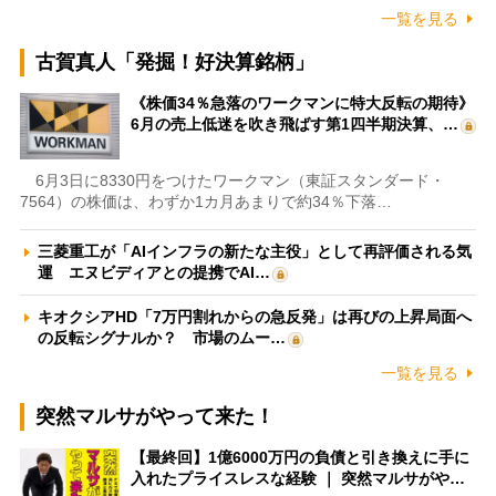
一覧を見る
古賀真人「発掘！好決算銘柄」
《株価34％急落のワークマンに特大反転の期待》
6月の売上低迷を吹き飛ばす第1四半期決算、…
6月3日に8330円をつけたワークマン（東証スタンダード・
7564）の株価は、わずか1カ月あまりで約34％下落…
三菱重工が「AIインフラの新たな主役」として再評価される気
運 エヌビディアとの提携でAI…
キオクシアHD「7万円割れからの急反発」は再びの上昇局面へ
の反転シグナルか？ 市場のムー…
一覧を見る
突然マルサがやって来た！
【最終回】1億6000万円の負債と引き換えに手に
入れたプライスレスな経験 ｜ 突然マルサがや…