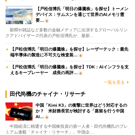
【戸松信博氏「明日の爆騰株」を探せ】トーメン
デバイス：サムスンを通じて世界のAIメモリ需
要…
新聞や雑誌など多数の金融メディアに出演するグローバルリン
クアドバイザーズ代表の戸松信博氏が、最新…
【戸松信博氏「明日の爆騰株」を探せ】レーザーテック：最先
端半導体の製造に不可欠な検査装…
【戸松信博氏「明日の爆騰株」を探せ】TDK：AIインフラを支
えるキープレーヤー 成長の再評…
一覧を見る
田代尚機のチャイナ・リサーチ
中国「Kimi K3」の衝撃に世界はどう対応するの
か？ 米財務長官が検討する「蒸留を行う中国
AI…
中国経済に精通する中国株投資の第一人者・田代尚機氏のプレ
ミアム連載「チャイナ・リサーチ」。中国企…