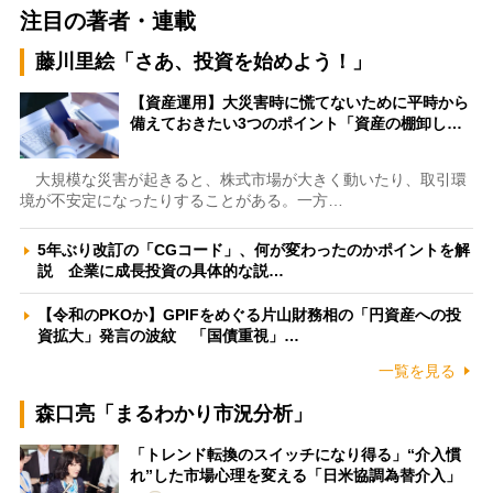
注目の著者・連載
藤川里絵「さあ、投資を始めよう！」
【資産運用】大災害時に慌てないために平時から
備えておきたい3つのポイント「資産の棚卸し…
大規模な災害が起きると、株式市場が大きく動いたり、取引環
境が不安定になったりすることがある。一方…
5年ぶり改訂の「CGコード」、何が変わったのかポイントを解
説 企業に成長投資の具体的な説…
【令和のPKOか】GPIFをめぐる片山財務相の「円資産への投
資拡大」発言の波紋 「国債重視」…
一覧を見る
森口亮「まるわかり市況分析」
「トレンド転換のスイッチになり得る」“介入慣
れ”した市場心理を変える「日米協調為替介入」