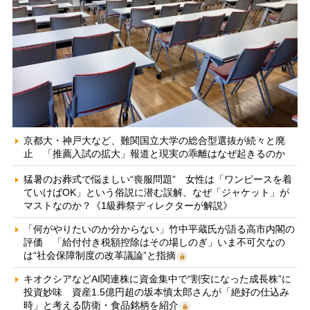
京都大・神戸大など、難関国立大学の総合型選抜が続々と廃
止 「推薦入試の拡大」報道と現実の乖離はなぜ起きるのか
猛暑のお葬式で悩ましい“喪服問題” 女性は「ワンピースを着
ていけばOK」という俗説に潜む誤解、なぜ「ジャケット」が
マストなのか？《1級葬祭ディレクターが解説》
「何がやりたいのか分からない」竹中平蔵氏が語る高市内閣の
評価 「給付付き税額控除はその場しのぎ」いま不可欠なの
は“社会保障制度の改革議論”と指摘
キオクシアなどAI関連株に資金集中で“割安になった成長株”に
投資妙味 資産1.5億円超の坂本慎太郎さんが「絶好の仕込み
時」と考える防衛・食品銘柄を紹介