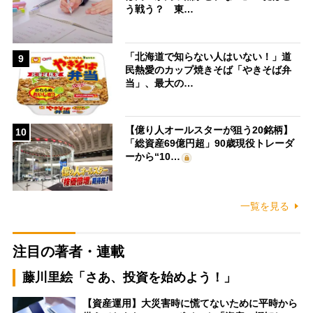
う戦う？ 東…
「北海道で知らない人はいない！」道
9
民熱愛のカップ焼きそば「やきそば弁
当」、最大の…
【億り人オールスターが狙う20銘柄】
10
「総資産69億円超」90歳現役トレーダ
ーから“10…
一覧を見る
注目の著者・連載
藤川里絵「さあ、投資を始めよう！」
【資産運用】大災害時に慌てないために平時から