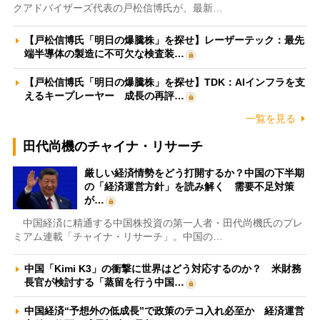
クアドバイザーズ代表の戸松信博氏が、最新…
【戸松信博氏「明日の爆騰株」を探せ】レーザーテック：最先
端半導体の製造に不可欠な検査装…
【戸松信博氏「明日の爆騰株」を探せ】TDK：AIインフラを支
えるキープレーヤー 成長の再評…
一覧を見る
田代尚機のチャイナ・リサーチ
厳しい経済情勢をどう打開するか？中国の下半期
の「経済運営方針」を読み解く 需要不足対策
が…
中国経済に精通する中国株投資の第一人者・田代尚機氏のプレ
ミアム連載「チャイナ・リサーチ」。中国の…
中国「Kimi K3」の衝撃に世界はどう対応するのか？ 米財務
長官が検討する「蒸留を行う中国…
中国経済“予想外の低成長”で政策のテコ入れ必至か 経済運営