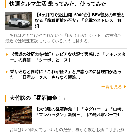
快適クルマ生活 乗ってみた、使ってみた
【4ヶ月間で受注累計6000台】BEV普及の障壁と
なる「航続距離の不安」「充電のストレス」解
消…
あれほどもてはやされていた「EV（BEV）シフト」の潮流も、
最近では減速基調になっているように見える。…
《雪道の対応力を検証》シビアな状況で実感した「フォレスタ
ー」の真価 「ターボ」と「スト…
乗り込むと同時に「これが軽？」と戸惑うのには理由があっ
た 「日産ルークス」さらなる躍進…
一覧を見る
大竹聡の「昼酒御免！」
【大竹聡の昼酒御免！】「ネグローニ」「山崎」
「マンハッタン」新宿三丁目の隠れ家バーで1…
お酒はいつ飲んでもいいものだが、昼から飲むお酒にはまた格