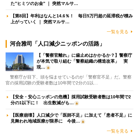
た”ヒミツのお金” ｜ 突然マルサ…
【第8回】年利はなんと14.6％！ 毎日5万円超の延滞税が積み
上がっていく ｜ 突然マルサ…
一覧を見る
河合雅司「人口減少ニッポンの活路」
【「警察官離れ」に歯止めはかかるか？】警察庁
が本気で取り組む「警察組織の構造改革」 実
現…
警察庁が目下、頭を悩ませているのが「警察官不足」だ。警察
官の採用試験の受験者数は10年間で2分の1以…
【安全・安心ニッポンの危機】採用試験受験者数は10年間で2
分の1以下に！ 出生数減がも…
【医療崩壊】人口減少で「医師不足」に加えて「患者不足」に
見舞われ地域医療が限界に 今後…
一覧を見る