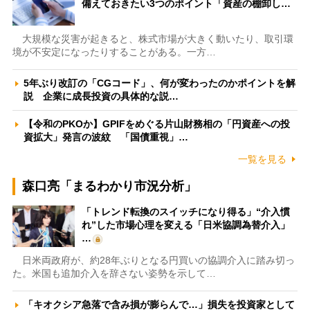
備えておきたい3つのポイント「資産の棚卸し…
大規模な災害が起きると、株式市場が大きく動いたり、取引環
境が不安定になったりすることがある。一方…
5年ぶり改訂の「CGコード」、何が変わったのかポイントを解
説 企業に成長投資の具体的な説…
【令和のPKOか】GPIFをめぐる片山財務相の「円資産への投
資拡大」発言の波紋 「国債重視」…
一覧を見る
森口亮「まるわかり市況分析」
「トレンド転換のスイッチになり得る」“介入慣
れ”した市場心理を変える「日米協調為替介入」
…
日米両政府が、約28年ぶりとなる円買いの協調介入に踏み切っ
た。米国も追加介入を辞さない姿勢を示して…
「キオクシア急落で含み損が膨らんで…」損失を投資家として