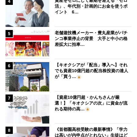
資産をゼロにして最期を迎える「ゼロ
4
活」、年代別・計画的にお金を使うポ
イント 6…
老舗遊技機メーカー・豊丸産業がパチ
5
ンコ事業停止の背景 大手と中小の格
差拡大に拍車…
【キオクシアが「配当」導入へ】それ
6
でも資産10億円超の配当株投資の達人
が「買う…
【資産10億円超・かんちさんが厳
7
選！】「キオクシアの次」に資金が流
れる期待の高…
《首都圏高校受験の最新事情》「学力
8
は高いが内申点がとれない」生徒はど