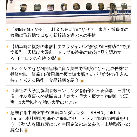
「約5時間かかるし、料金も高いのになぜ？」東京～博多間の
移動に飛行機ではなく新幹線を選ぶ人の事情
【納車時に複数の事故】テスラジャパン“多額のEV補助金”で注
文殺到、現場は大混乱 トラブル続発の背後に見え隠れす
る“イーロンの右腕”の影
キオクシアなどAI関連株に資金集中で“割安になった成長株”に
投資妙味 資産1.5億円超の坂本慎太郎さんが「絶好の仕込み
時」と考える防衛・食品銘柄を紹介
《商社の大学別就職者数ランキングを解剖》三菱商事、三井物
産、住友商事への就職者は「東大・早大・慶大で約6割」の現
実 3大学以外で強い大学はどこか
急増する中国企業の“国籍ロンダリング” SHEIN、TikTok、
Temu…本社機能を海外に移転させ、トランプ関税の回避を狙
う 現地人を隠れ蓑にした中国企業の農業参入・土地取得への
懸念も