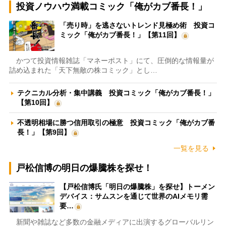
投資ノウハウ満載コミック「俺がカブ番長！」
「売り時」を逃さないトレンド見極め術 投資コ
ミック「俺がカブ番長！」【第11回】
かつて投資情報雑誌「マネーポスト」にて、圧倒的な情報量が
詰め込まれた「天下無敵の株コミック」とし…
テクニカル分析・集中講義 投資コミック「俺がカブ番長！」
【第10回】
不透明相場に勝つ信用取引の極意 投資コミック「俺がカブ番
長！」【第9回】
一覧を見る
戸松信博の明日の爆騰株を探せ！
【戸松信博氏「明日の爆騰株」を探せ】トーメン
デバイス：サムスンを通じて世界のAIメモリ需
要…
新聞や雑誌など多数の金融メディアに出演するグローバルリン