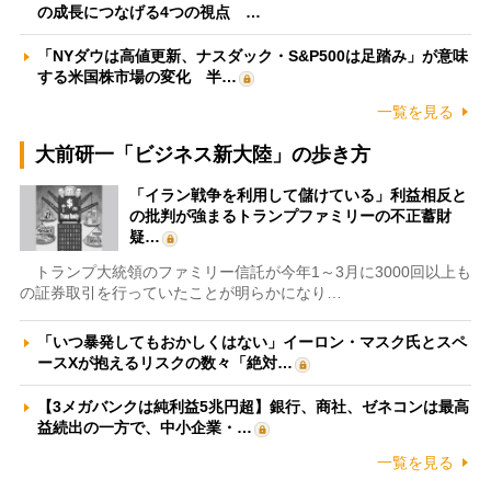
の成長につなげる4つの視点 …
「NYダウは高値更新、ナスダック・S&P500は足踏み」が意味
する米国株市場の変化 半…
一覧を見る
大前研一「ビジネス新大陸」の歩き方
「イラン戦争を利用して儲けている」利益相反と
の批判が強まるトランプファミリーの不正蓄財
疑…
トランプ大統領のファミリー信託が今年1～3月に3000回以上も
の証券取引を行っていたことが明らかになり…
「いつ暴発してもおかしくはない」イーロン・マスク氏とスペ
ースXが抱えるリスクの数々「絶対…
【3メガバンクは純利益5兆円超】銀行、商社、ゼネコンは最高
益続出の一方で、中小企業・…
一覧を見る