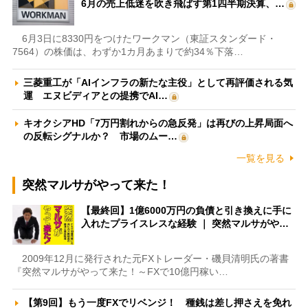
6月の売上低迷を吹き飛ばす第1四半期決算、…
6月3日に8330円をつけたワークマン（東証スタンダード・
7564）の株価は、わずか1カ月あまりで約34％下落…
三菱重工が「AIインフラの新たな主役」として再評価される気
運 エヌビディアとの提携でAI…
キオクシアHD「7万円割れからの急反発」は再びの上昇局面へ
の反転シグナルか？ 市場のムー…
一覧を見る
突然マルサがやって来た！
【最終回】1億6000万円の負債と引き換えに手に
入れたプライスレスな経験 ｜ 突然マルサがや…
2009年12月に発行された元FXトレーダー・磯貝清明氏の著書
『突然マルサがやって来た！～FXで10億円稼い…
【第9回】もう一度FXでリベンジ！ 種銭は差し押さえを免れ