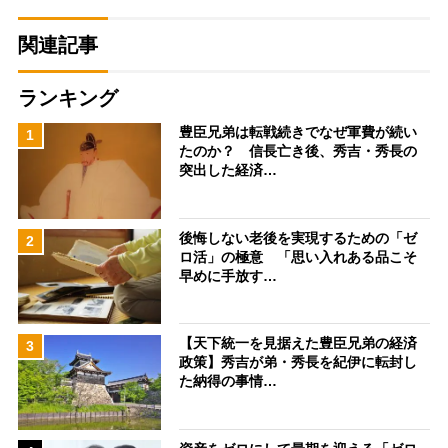
関連記事
ランキング
豊臣兄弟は転戦続きでなぜ軍費が続い
1
たのか？ 信長亡き後、秀吉・秀長の
突出した経済…
後悔しない老後を実現するための「ゼ
2
ロ活」の極意 「思い入れある品こそ
早めに手放す…
【天下統一を見据えた豊臣兄弟の経済
3
政策】秀吉が弟・秀長を紀伊に転封し
た納得の事情…