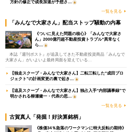
方針の修正で成長加速が予想さ…
一覧を見る
「みんなで大家さん」配当ストップ騒動の内幕
《ついに見えた問題の核心》「みんなで大家さ
ん」2000億円超不動産投資トラブル“異常なく
ら…
本誌『週刊ポスト』が追及してきた不動産投資商品「みんなで
大家さん」がいよいよ最終局面を迎えている…
【独走スクープ・みんなで大家さん】二転三転した“成田プロ
ジェクト”の計画変更の裏で起き…
【追及スクープ・みんなで大家さん】独占入手“内部議事録”で
明かされる柳瀬健一・代表の思…
一覧を見る
古賀真人「発掘！好決算銘柄」
《株価34％急落のワークマンに特大反転の期待》