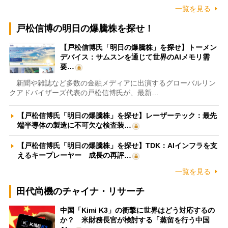
一覧を見る
戸松信博の明日の爆騰株を探せ！
【戸松信博氏「明日の爆騰株」を探せ】トーメン
デバイス：サムスンを通じて世界のAIメモリ需
要…
新聞や雑誌など多数の金融メディアに出演するグローバルリン
クアドバイザーズ代表の戸松信博氏が、最新…
【戸松信博氏「明日の爆騰株」を探せ】レーザーテック：最先
端半導体の製造に不可欠な検査装…
【戸松信博氏「明日の爆騰株」を探せ】TDK：AIインフラを支
えるキープレーヤー 成長の再評…
一覧を見る
田代尚機のチャイナ・リサーチ
中国「Kimi K3」の衝撃に世界はどう対応するの
か？ 米財務長官が検討する「蒸留を行う中国