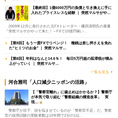
【最終回】1億6000万円の負債と引き換えに手に
入れたプライスレスな経験 ｜ 突然マルサがや…
2009年12月に発行された元FXトレーダー・磯貝清明氏の著書
『突然マルサがやって来た！～FXで10億円稼い…
【第9回】もう一度FXでリベンジ！ 種銭は差し押さえを免れ
た”ヒミツのお金” ｜ 突然マルサ…
【第8回】年利はなんと14.6％！ 毎日5万円超の延滞税が積み
上がっていく ｜ 突然マルサ…
一覧を見る
河合雅司「人口減少ニッポンの活路」
【「警察官離れ」に歯止めはかかるか？】警察庁
が本気で取り組む「警察組織の構造改革」 実
現…
警察庁が目下、頭を悩ませているのが「警察官不足」だ。警察
官の採用試験の受験者数は10年間で2分の1以…