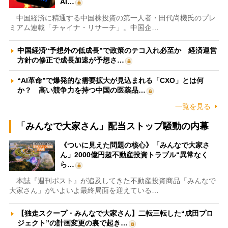
AI…
中国経済に精通する中国株投資の第一人者・田代尚機氏のプレ
ミアム連載「チャイナ・リサーチ」。中国企…
中国経済“予想外の低成長”で政策のテコ入れ必至か 経済運営
方針の修正で成長加速が予想さ…
“AI革命”で爆発的な需要拡大が見込まれる「CXO」とは何
か？ 高い競争力を持つ中国の医薬品…
一覧を見る
「みんなで大家さん」配当ストップ騒動の内幕
《ついに見えた問題の核心》「みんなで大家さ
ん」2000億円超不動産投資トラブル“異常なく
ら…
本誌『週刊ポスト』が追及してきた不動産投資商品「みんなで
大家さん」がいよいよ最終局面を迎えている…
【独走スクープ・みんなで大家さん】二転三転した“成田プロ
ジェクト”の計画変更の裏で起き…