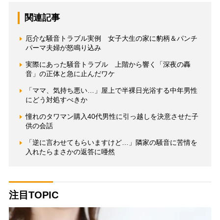
関連記事
厄介な騒音トラブル実例 女子大生の家に豹柄＆パンチ
パーマ夫婦が怒鳴り込み
実際にあった騒音トラブル 上階から響く「深夜の轟
音」の正体と急に止んだワケ
「ママ、気持ち悪い…」屋上で半裸日光浴する中年男性
にどう対処すべきか
憧れのタワマン購入40代男性に引っ越しを決意させた子
供の会話
「逆に言わせてもらいますけど…」隣家の騒音に苦情を
入れたらまさかの返答に唖然
注目TOPIC