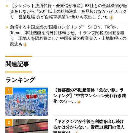
【クレジット決済代行・全東信が破産】63社もの金融機関が融
資をしながら「20年以上の粉飾決算」を見抜けなかったカラク
リ 営業現場では“自転車操業”の焦りも表出していた
急増する中国企業の“国籍ロンダリング” SHEIN、TikTok、
Temu…本社機能を海外に移転させ、トランプ関税の回避を狙
う 現地人を隠れ蓑にした中国企業の農業参入・土地取得への
懸念も
関連記事
ランキング
【首都圏の不動産価格「危ない駅」ラ
1
ンキング】“中古マンション売れ行き鈍
化”のワー…
「キオクシアが今後も利益を出し続け
2
るかは分からない」資産11億円の個人
投資家が…