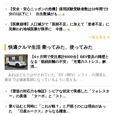
【安全・安心ニッポンの危機】採用試験受験者数は10年間で2
分の1以下に！ 出生数減がも…
【医療崩壊】人口減少で「医師不足」に加えて「患者不足」に
見舞われ地域医療が限界に 今後…
一覧を見る
快適クルマ生活 乗ってみた、使ってみた
【4ヶ月間で受注累計6000台】BEV普及の障壁と
なる「航続距離の不安」「充電のストレス」解
消…
あれほどもてはやされていた「EV（BEV）シフト」の潮流も、
最近では減速基調になっているように見える。…
《雪道の対応力を検証》シビアな状況で実感した「フォレスタ
ー」の真価 「ターボ」と「スト…
乗り込むと同時に「これが軽？」と戸惑うのには理由があっ
た 「日産ルークス」さらなる躍進…