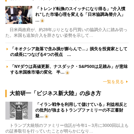
「トレンド転換のスイッチになり得る」“介入慣
れ”した市場心理を変える「日米協調為替介入」
…
日米両政府が、約28年ぶりとなる円買いの協調介入に踏み切っ
た。米国も追加介入を辞さない姿勢を示して…
「キオクシア急落で含み損が膨らんで…」損失を投資家として
の成長につなげる4つの視点 …
「NYダウは高値更新、ナスダック・S&P500は足踏み」が意味
する米国株市場の変化 半…
一覧を見る
大前研一「ビジネス新大陸」の歩き方
「イラン戦争を利用して儲けている」利益相反と
の批判が強まるトランプファミリーの不正蓄財
疑…
トランプ大統領のファミリー信託が今年1～3月に3000回以上も
の証券取引を行っていたことが明らかになり…