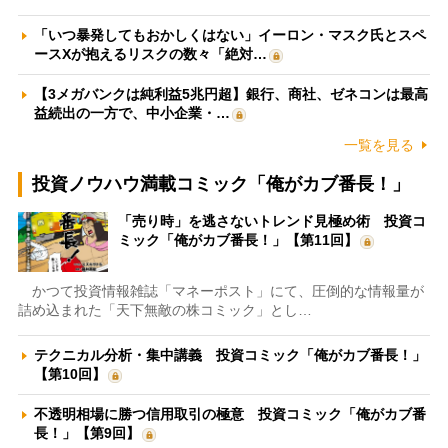
「いつ暴発してもおかしくはない」イーロン・マスク氏とスペ
ースXが抱えるリスクの数々「絶対…
【3メガバンクは純利益5兆円超】銀行、商社、ゼネコンは最高
益続出の一方で、中小企業・…
一覧を見る
投資ノウハウ満載コミック「俺がカブ番長！」
「売り時」を逃さないトレンド見極め術 投資コ
ミック「俺がカブ番長！」【第11回】
かつて投資情報雑誌「マネーポスト」にて、圧倒的な情報量が
詰め込まれた「天下無敵の株コミック」とし…
テクニカル分析・集中講義 投資コミック「俺がカブ番長！」
【第10回】
不透明相場に勝つ信用取引の極意 投資コミック「俺がカブ番
長！」【第9回】