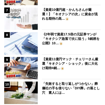
【資産10億円超・かんちさんが厳
7
選！】「キオクシアの次」に資金が流
れる期待の高…
《2年弱で資産17.5倍の元証券マンが
8
「キオクシア急落で次に狙う」5銘柄を
公開》10…
【資産11億円マック・チェリーさん厳
9
選「キオクシア・ショック」後に大化
け期待4銘…
「失敗すると取り返しがつかない」葬
10
儀社の手を借りない「DIY葬」の落とし
穴 素人には…