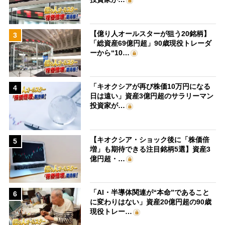
【億り人オールスターが狙う20銘柄】
3
「総資産69億円超」90歳現役トレーダ
ーから“10…
「キオクシアが再び株価10万円になる
4
日は遠い」資産3億円超のサラリーマン
投資家が…
【キオクシア・ショック後に「株価倍
5
増」も期待できる注目銘柄5選】資産3
億円超・…
「AI・半導体関連が“本命”であること
6
に変わりはない」資産20億円超の90歳
現役トレー…