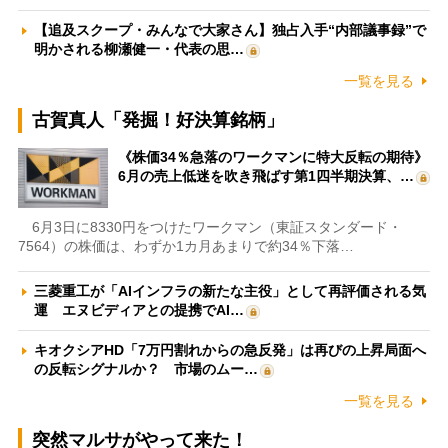
【追及スクープ・みんなで大家さん】独占入手“内部議事録”で
明かされる柳瀬健一・代表の思…
一覧を見る
古賀真人「発掘！好決算銘柄」
《株価34％急落のワークマンに特大反転の期待》
6月の売上低迷を吹き飛ばす第1四半期決算、…
6月3日に8330円をつけたワークマン（東証スタンダード・
7564）の株価は、わずか1カ月あまりで約34％下落…
三菱重工が「AIインフラの新たな主役」として再評価される気
運 エヌビディアとの提携でAI…
キオクシアHD「7万円割れからの急反発」は再びの上昇局面へ
の反転シグナルか？ 市場のムー…
一覧を見る
突然マルサがやって来た！