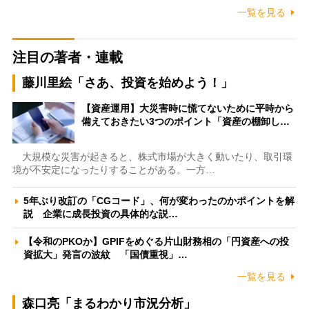
一覧を見る
注目の著者・連載
藤川里絵「さあ、投資を始めよう！」
【資産運用】大災害時に慌てないために平時から
備えておきたい3つのポイント「資産の棚卸し…
大規模な災害が起きると、株式市場が大きく動いたり、取引環
境が不安定になったりすることがある。一方…
5年ぶり改訂の「CGコード」、何が変わったのかポイントを解
説 企業に成長投資の具体的な説…
【令和のPKOか】GPIFをめぐる片山財務相の「円資産への投
資拡大」発言の波紋 「国債重視」…
一覧を見る
森口亮「まるわかり市況分析」