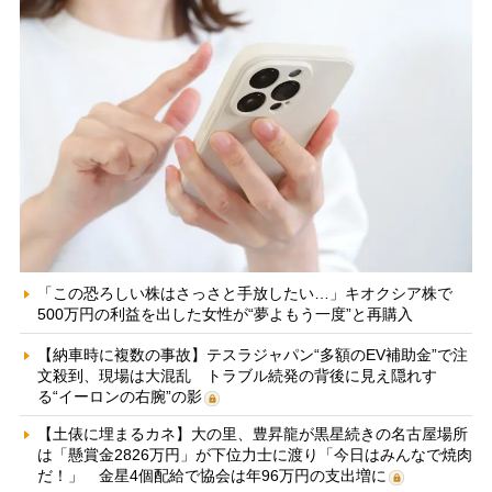
「この恐ろしい株はさっさと手放したい…」キオクシア株で
500万円の利益を出した女性が“夢よもう一度”と再購入
【納車時に複数の事故】テスラジャパン“多額のEV補助金”で注
文殺到、現場は大混乱 トラブル続発の背後に見え隠れす
る“イーロンの右腕”の影
【土俵に埋まるカネ】大の里、豊昇龍が黒星続きの名古屋場所
は「懸賞金2826万円」が下位力士に渡り「今日はみんなで焼肉
だ！」 金星4個配給で協会は年96万円の支出増に