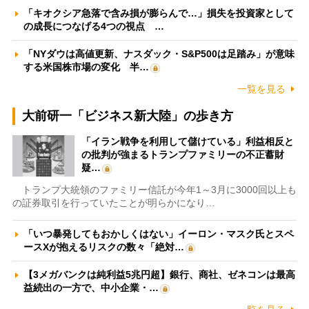
「キオクシア急落で含み損が膨らんで…」損失を投資家として
の成長につなげる4つの視点 …
「NYダウは高値更新、ナスダック・S&P500は足踏み」が意味
する米国株市場の変化 半…
一覧を見る
大前研一「ビジネス新大陸」の歩き方
「イラン戦争を利用して儲けている」利益相反と
の批判が強まるトランプファミリーの不正蓄財
疑…
トランプ大統領のファミリー信託が今年1～3月に3000回以上も
の証券取引を行っていたことが明らかになり…
「いつ暴発してもおかしくはない」イーロン・マスク氏とスペ
ースXが抱えるリスクの数々「絶対…
【3メガバンクは純利益5兆円超】銀行、商社、ゼネコンは最高
益続出の一方で、中小企業・…