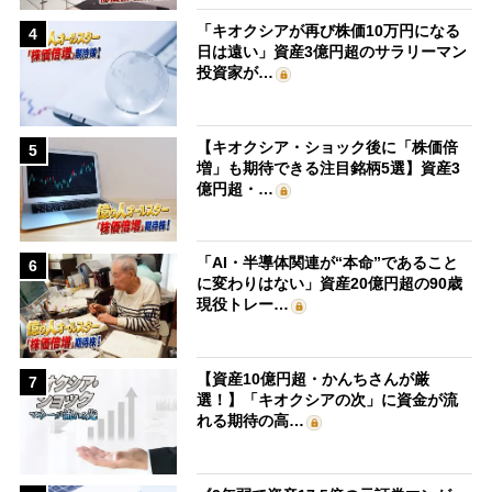
「キオクシアが再び株価10万円になる
4
日は遠い」資産3億円超のサラリーマン
投資家が…
【キオクシア・ショック後に「株価倍
5
増」も期待できる注目銘柄5選】資産3
億円超・…
「AI・半導体関連が“本命”であること
6
に変わりはない」資産20億円超の90歳
現役トレー…
【資産10億円超・かんちさんが厳
7
選！】「キオクシアの次」に資金が流
れる期待の高…