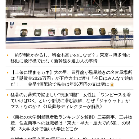
「約5時間かかるし、料金も高いのになぜ？」東京～博多間の
移動に飛行機ではなく新幹線を選ぶ人の事情
【土俵に埋まるカネ】大の里、豊昇龍が黒星続きの名古屋場所
は「懸賞金2826万円」が下位力士に渡り「今日はみんなで焼肉
だ！」 金星4個配給で協会は年96万円の支出増に
猛暑のお葬式で悩ましい“喪服問題” 女性は「ワンピースを着
ていけばOK」という俗説に潜む誤解、なぜ「ジャケット」が
マストなのか？《1級葬祭ディレクターが解説》
《商社の大学別就職者数ランキングを解剖》三菱商事、三井物
産、住友商事への就職者は「東大・早大・慶大で約6割」の現
実 3大学以外で強い大学はどこか