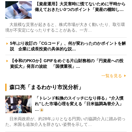
【資産運用】大災害時に慌てないために平時から
備えておきたい3つのポイント「資産の棚卸し…
大規模な災害が起きると、株式市場が大きく動いたり、取引環
境が不安定になったりすることがある。一方…
5年ぶり改訂の「CGコード」、何が変わったのかポイントを解
説 企業に成長投資の具体的な説…
【令和のPKOか】GPIFをめぐる片山財務相の「円資産への投
資拡大」発言の波紋 「国債重視」…
一覧を見る
森口亮「まるわかり市況分析」
「トレンド転換のスイッチになり得る」“介入慣
れ”した市場心理を変える「日米協調為替介入」
…
日米両政府が、約28年ぶりとなる円買いの協調介入に踏み切っ
た。米国も追加介入を辞さない姿勢を示して…