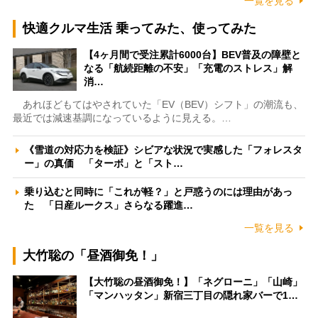
一覧を見る
快適クルマ生活 乗ってみた、使ってみた
【4ヶ月間で受注累計6000台】BEV普及の障壁と
なる「航続距離の不安」「充電のストレス」解
消…
あれほどもてはやされていた「EV（BEV）シフト」の潮流も、
最近では減速基調になっているように見える。…
《雪道の対応力を検証》シビアな状況で実感した「フォレスタ
ー」の真価 「ターボ」と「スト…
乗り込むと同時に「これが軽？」と戸惑うのには理由があっ
た 「日産ルークス」さらなる躍進…
一覧を見る
大竹聡の「昼酒御免！」
【大竹聡の昼酒御免！】「ネグローニ」「山崎」
「マンハッタン」新宿三丁目の隠れ家バーで1…