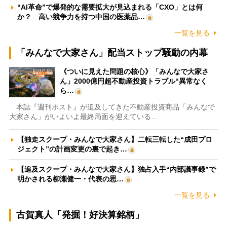
“AI革命”で爆発的な需要拡大が見込まれる「CXO」とは何
か？ 高い競争力を持つ中国の医薬品…
一覧を見る
「みんなで大家さん」配当ストップ騒動の内幕
《ついに見えた問題の核心》「みんなで大家さ
ん」2000億円超不動産投資トラブル“異常なく
ら…
本誌『週刊ポスト』が追及してきた不動産投資商品「みんなで
大家さん」がいよいよ最終局面を迎えている…
【独走スクープ・みんなで大家さん】二転三転した“成田プロ
ジェクト”の計画変更の裏で起き…
【追及スクープ・みんなで大家さん】独占入手“内部議事録”で
明かされる柳瀬健一・代表の思…
一覧を見る
古賀真人「発掘！好決算銘柄」