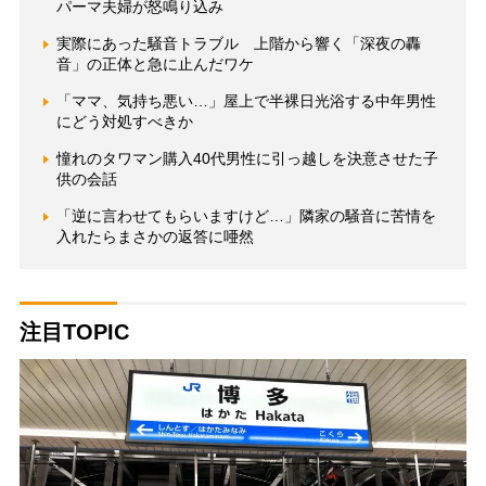
パーマ夫婦が怒鳴り込み
実際にあった騒音トラブル 上階から響く「深夜の轟
音」の正体と急に止んだワケ
「ママ、気持ち悪い…」屋上で半裸日光浴する中年男性
にどう対処すべきか
憧れのタワマン購入40代男性に引っ越しを決意させた子
供の会話
「逆に言わせてもらいますけど…」隣家の騒音に苦情を
入れたらまさかの返答に唖然
注目TOPIC