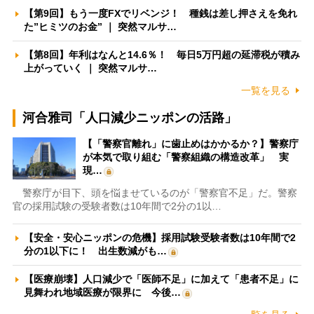
【第9回】もう一度FXでリベンジ！ 種銭は差し押さえを免れ
た”ヒミツのお金” ｜ 突然マルサ…
【第8回】年利はなんと14.6％！ 毎日5万円超の延滞税が積み
上がっていく ｜ 突然マルサ…
一覧を見る
河合雅司「人口減少ニッポンの活路」
【「警察官離れ」に歯止めはかかるか？】警察庁
が本気で取り組む「警察組織の構造改革」 実
現…
警察庁が目下、頭を悩ませているのが「警察官不足」だ。警察
官の採用試験の受験者数は10年間で2分の1以…
【安全・安心ニッポンの危機】採用試験受験者数は10年間で2
分の1以下に！ 出生数減がも…
【医療崩壊】人口減少で「医師不足」に加えて「患者不足」に
見舞われ地域医療が限界に 今後…