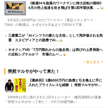
《株価34％急落のワークマンに特大反転の期待》
6月の売上低迷を吹き飛ばす第1四半期決算、…
6月3日に8330円をつけたワークマン（東証スタンダード・
7564）の株価は、わずか1カ月あまりで約34％下落…
三菱重工が「AIインフラの新たな主役」として再評価される気
運 エヌビディアとの提携でAI…
キオクシアHD「7万円割れからの急反発」は再びの上昇局面へ
の反転シグナルか？ 市場のムー…
一覧を見る
突然マルサがやって来た！
【最終回】1億6000万円の負債と引き換えに手に
入れたプライスレスな経験 ｜ 突然マルサがや…
2009年12月に発行された元FXトレーダー・磯貝清明氏の著書
『突然マルサがやって来た！～FXで10億円稼い…