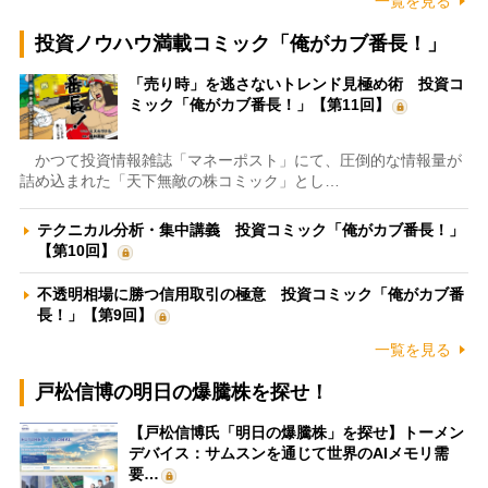
一覧を見る
投資ノウハウ満載コミック「俺がカブ番長！」
「売り時」を逃さないトレンド見極め術 投資コ
ミック「俺がカブ番長！」【第11回】
かつて投資情報雑誌「マネーポスト」にて、圧倒的な情報量が
詰め込まれた「天下無敵の株コミック」とし…
テクニカル分析・集中講義 投資コミック「俺がカブ番長！」
【第10回】
不透明相場に勝つ信用取引の極意 投資コミック「俺がカブ番
長！」【第9回】
一覧を見る
戸松信博の明日の爆騰株を探せ！
【戸松信博氏「明日の爆騰株」を探せ】トーメン
デバイス：サムスンを通じて世界のAIメモリ需
要…