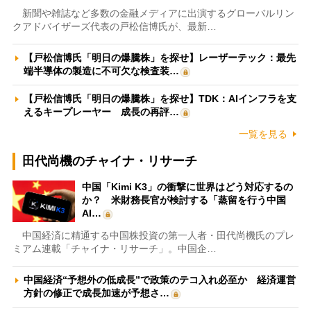
新聞や雑誌など多数の金融メディアに出演するグローバルリン
クアドバイザーズ代表の戸松信博氏が、最新…
【戸松信博氏「明日の爆騰株」を探せ】レーザーテック：最先
端半導体の製造に不可欠な検査装…
【戸松信博氏「明日の爆騰株」を探せ】TDK：AIインフラを支
えるキープレーヤー 成長の再評…
一覧を見る
田代尚機のチャイナ・リサーチ
中国「Kimi K3」の衝撃に世界はどう対応するの
か？ 米財務長官が検討する「蒸留を行う中国
AI…
中国経済に精通する中国株投資の第一人者・田代尚機氏のプレ
ミアム連載「チャイナ・リサーチ」。中国企…
中国経済“予想外の低成長”で政策のテコ入れ必至か 経済運営
方針の修正で成長加速が予想さ…