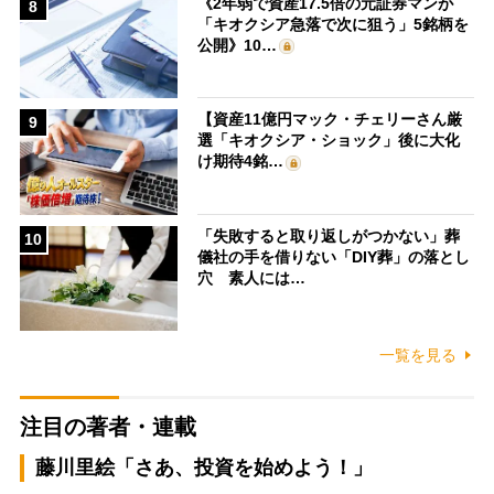
《2年弱で資産17.5倍の元証券マンが
8
「キオクシア急落で次に狙う」5銘柄を
公開》10…
【資産11億円マック・チェリーさん厳
9
選「キオクシア・ショック」後に大化
け期待4銘…
「失敗すると取り返しがつかない」葬
10
儀社の手を借りない「DIY葬」の落とし
穴 素人には…
一覧を見る
注目の著者・連載
藤川里絵「さあ、投資を始めよう！」