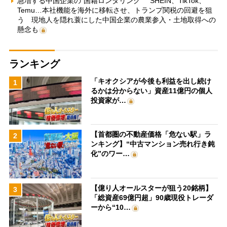
急増する中国企業の“国籍ロンダリング” SHEIN、TikTok、
Temu…本社機能を海外に移転させ、トランプ関税の回避を狙
う 現地人を隠れ蓑にした中国企業の農業参入・土地取得への
懸念も
ランキング
「キオクシアが今後も利益を出し続け
1
るかは分からない」資産11億円の個人
投資家が…
【首都圏の不動産価格「危ない駅」ラ
2
ンキング】“中古マンション売れ行き鈍
化”のワー…
【億り人オールスターが狙う20銘柄】
3
「総資産69億円超」90歳現役トレーダ
ーから“10…