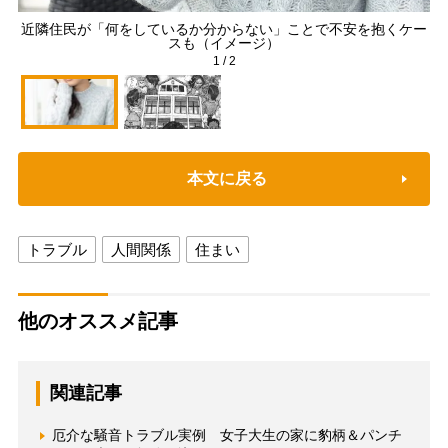
近隣住民が「何をしているか分からない」ことで不安を抱くケー
隣
スも（イメージ）
1
/
2
本文に戻る
トラブル
人間関係
住まい
他のオススメ記事
関連記事
厄介な騒音トラブル実例 女子大生の家に豹柄＆パンチ