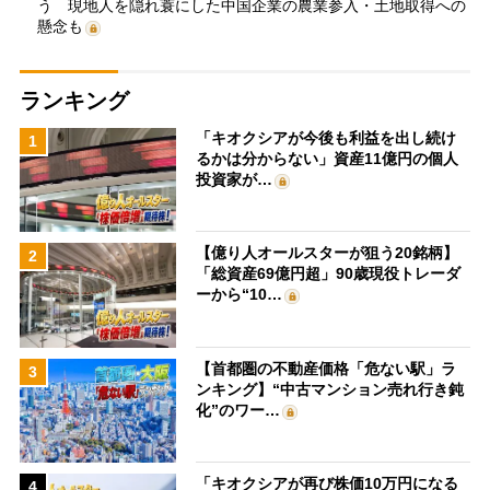
う 現地人を隠れ蓑にした中国企業の農業参入・土地取得への
懸念も
ランキング
「キオクシアが今後も利益を出し続け
1
るかは分からない」資産11億円の個人
投資家が…
【億り人オールスターが狙う20銘柄】
2
「総資産69億円超」90歳現役トレーダ
ーから“10…
【首都圏の不動産価格「危ない駅」ラ
3
ンキング】“中古マンション売れ行き鈍
化”のワー…
「キオクシアが再び株価10万円になる
4