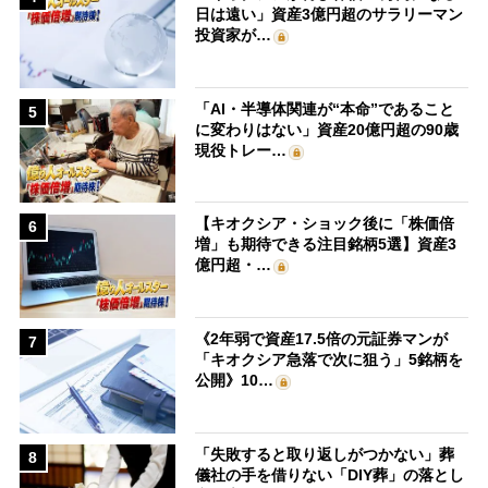
日は遠い」資産3億円超のサラリーマン
投資家が…
「AI・半導体関連が“本命”であること
5
に変わりはない」資産20億円超の90歳
現役トレー…
【キオクシア・ショック後に「株価倍
6
増」も期待できる注目銘柄5選】資産3
億円超・…
《2年弱で資産17.5倍の元証券マンが
7
「キオクシア急落で次に狙う」5銘柄を
公開》10…
「失敗すると取り返しがつかない」葬
8
儀社の手を借りない「DIY葬」の落とし