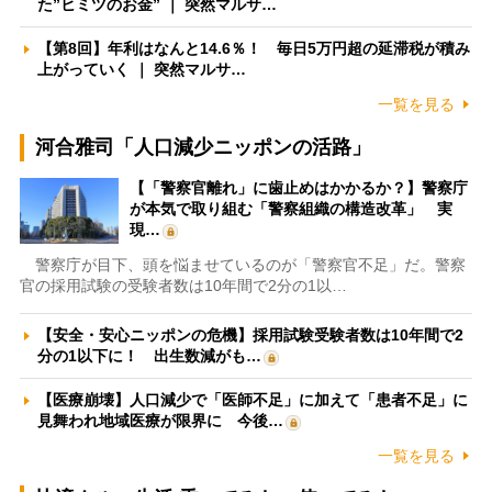
た”ヒミツのお金” ｜ 突然マルサ…
【第8回】年利はなんと14.6％！ 毎日5万円超の延滞税が積み
上がっていく ｜ 突然マルサ…
一覧を見る
河合雅司「人口減少ニッポンの活路」
【「警察官離れ」に歯止めはかかるか？】警察庁
が本気で取り組む「警察組織の構造改革」 実
現…
警察庁が目下、頭を悩ませているのが「警察官不足」だ。警察
官の採用試験の受験者数は10年間で2分の1以…
【安全・安心ニッポンの危機】採用試験受験者数は10年間で2
分の1以下に！ 出生数減がも…
【医療崩壊】人口減少で「医師不足」に加えて「患者不足」に
見舞われ地域医療が限界に 今後…
一覧を見る