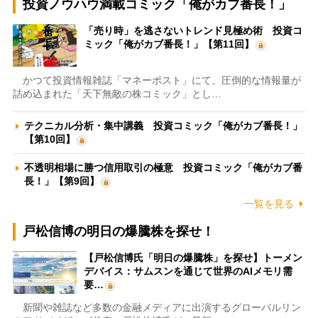
投資ノウハウ満載コミック「俺がカブ番長！」
「売り時」を逃さないトレンド見極め術 投資コ
ミック「俺がカブ番長！」【第11回】
かつて投資情報雑誌「マネーポスト」にて、圧倒的な情報量が
詰め込まれた「天下無敵の株コミック」とし…
テクニカル分析・集中講義 投資コミック「俺がカブ番長！」
【第10回】
不透明相場に勝つ信用取引の極意 投資コミック「俺がカブ番
長！」【第9回】
一覧を見る
戸松信博の明日の爆騰株を探せ！
【戸松信博氏「明日の爆騰株」を探せ】トーメン
デバイス：サムスンを通じて世界のAIメモリ需
要…
新聞や雑誌など多数の金融メディアに出演するグローバルリン