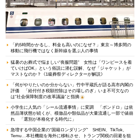
「約5時間かかるし、料金も高いのになぜ？」東京～博多間の
移動に飛行機ではなく新幹線を選ぶ人の事情
猛暑のお葬式で悩ましい“喪服問題” 女性は「ワンピースを着
ていけばOK」という俗説に潜む誤解、なぜ「ジャケット」が
マストなのか？《1級葬祭ディレクターが解説》
「何がやりたいのか分からない」竹中平蔵氏が語る高市内閣の
評価 「給付付き税額控除はその場しのぎ」いま不可欠なの
は“社会保障制度の改革議論”と指摘
小学生に人気の「シール流通事情」に変調 「ボンドロ」は依
然品薄状態が続くが、模倣品や類似品が大量流通し一部で値崩
れ 「選別が本格化する時代に」
急増する中国企業の“国籍ロンダリング” SHEIN、TikTok、
Temu…本社機能を海外に移転させ、トランプ関税の回避を狙