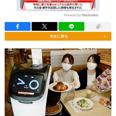
Powered by 
GliaStudios
Mute
本文に戻る