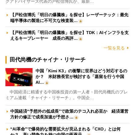
クアドバイザーズ代表の戸松信博氏が、最新…
【戸松信博氏「明日の爆騰株」を探せ】レーザーテック：最先
端半導体の製造に不可欠な検査装…
【戸松信博氏「明日の爆騰株」を探せ】TDK：AIインフラを支
えるキープレーヤー 成長の再評…
一覧を見る
田代尚機のチャイナ・リサーチ
中国「Kimi K3」の衝撃に世界はどう対応するの
か？ 米財務長官が検討する「蒸留を行う中国
AI…
中国経済に精通する中国株投資の第一人者・田代尚機氏のプレ
ミアム連載「チャイナ・リサーチ」。中国企…
中国経済“予想外の低成長”で政策のテコ入れ必至か 経済運営
方針の修正で成長加速が予想さ…
“AI革命”で爆発的な需要拡大が見込まれる「CXO」とは何
か？ 高い競争力を持つ中国の医薬品…