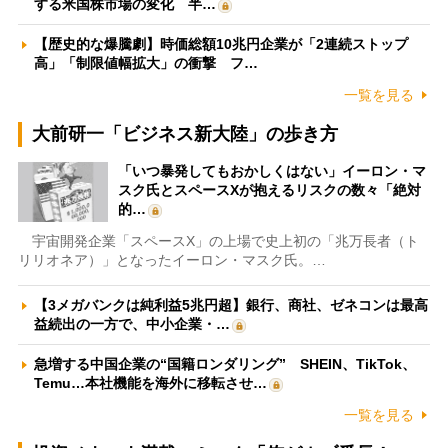
する米国株市場の変化 半…
【歴史的な爆騰劇】時価総額10兆円企業が「2連続ストップ
高」「制限値幅拡大」の衝撃 フ…
一覧を見る
大前研一「ビジネス新大陸」の歩き方
「いつ暴発してもおかしくはない」イーロン・マ
スク氏とスペースXが抱えるリスクの数々「絶対
的…
宇宙開発企業「スペースX」の上場で史上初の「兆万長者（ト
リリオネア）」となったイーロン・マスク氏。…
【3メガバンクは純利益5兆円超】銀行、商社、ゼネコンは最高
益続出の一方で、中小企業・…
急増する中国企業の“国籍ロンダリング” SHEIN、TikTok、
Temu…本社機能を海外に移転させ…
一覧を見る