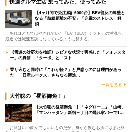
快適クルマ生活 乗ってみた、使ってみた
【4ヶ月間で受注累計6000台】BEV普及の障壁と
なる「航続距離の不安」「充電のストレス」解
消…
あれほどもてはやされていた「EV（BEV）シフト」の潮流も、
最近では減速基調になっているように見える。…
《雪道の対応力を検証》シビアな状況で実感した「フォレスタ
ー」の真価 「ターボ」と「スト…
乗り込むと同時に「これが軽？」と戸惑うのには理由があっ
た 「日産ルークス」さらなる躍進…
一覧を見る
大竹聡の「昼酒御免！」
【大竹聡の昼酒御免！】「ネグローニ」「山崎」
「マンハッタン」新宿三丁目の隠れ家バーで1…
お酒はいつ飲んでもいいものだが、昼から飲むお酒にはまた格