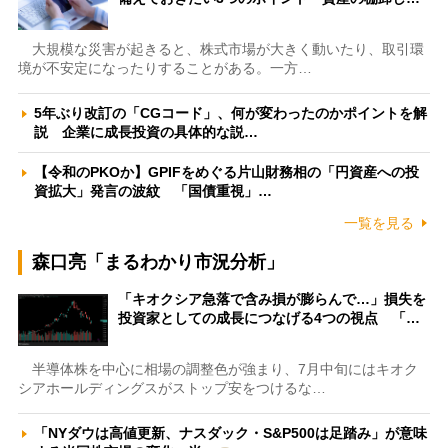
大規模な災害が起きると、株式市場が大きく動いたり、取引環
境が不安定になったりすることがある。一方…
5年ぶり改訂の「CGコード」、何が変わったのかポイントを解
説 企業に成長投資の具体的な説…
【令和のPKOか】GPIFをめぐる片山財務相の「円資産への投
資拡大」発言の波紋 「国債重視」…
一覧を見る
森口亮「まるわかり市況分析」
「キオクシア急落で含み損が膨らんで…」損失を
投資家としての成長につなげる4つの視点 「…
半導体株を中心に相場の調整色が強まり、7月中旬にはキオク
シアホールディングスがストップ安をつけるな…
「NYダウは高値更新、ナスダック・S&P500は足踏み」が意味