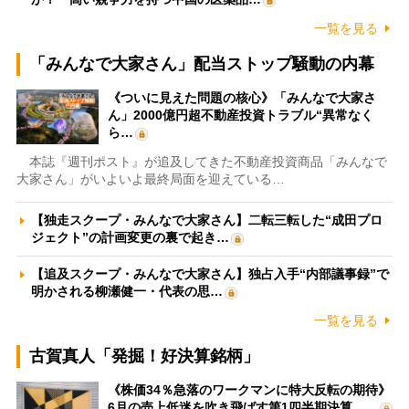
一覧を見る
「みんなで大家さん」配当ストップ騒動の内幕
《ついに見えた問題の核心》「みんなで大家さ
ん」2000億円超不動産投資トラブル“異常なく
ら…
本誌『週刊ポスト』が追及してきた不動産投資商品「みんなで
大家さん」がいよいよ最終局面を迎えている…
【独走スクープ・みんなで大家さん】二転三転した“成田プロ
ジェクト”の計画変更の裏で起き…
【追及スクープ・みんなで大家さん】独占入手“内部議事録”で
明かされる柳瀬健一・代表の思…
一覧を見る
古賀真人「発掘！好決算銘柄」
《株価34％急落のワークマンに特大反転の期待》
6月の売上低迷を吹き飛ばす第1四半期決算、…