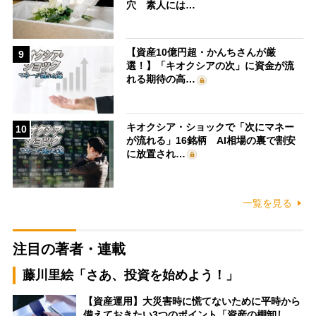
穴 素人には…
【資産10億円超・かんちさんが厳
9
選！】「キオクシアの次」に資金が流
れる期待の高…
キオクシア・ショックで「次にマネー
10
が流れる」16銘柄 AI相場の裏で割安
に放置され…
一覧を見る
注目の著者・連載
藤川里絵「さあ、投資を始めよう！」
【資産運用】大災害時に慌てないために平時から
備えておきたい3つのポイント「資産の棚卸し…