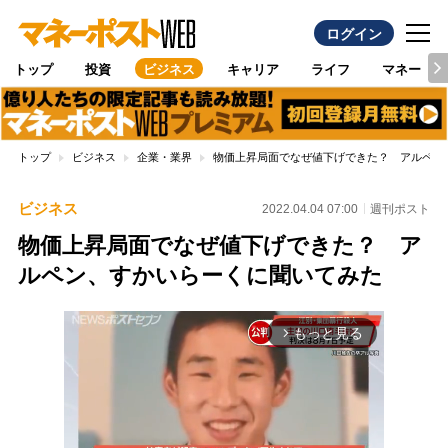
ログイン
トップ
投資
ビジネス
キャリア
ライフ
マネー
トップ
ビジネス
企業・業界
物価上昇局面でなぜ値下げできた？ アルペン
ビジネス
2022.04.04 07:00
週刊ポスト
物価上昇局面でなぜ値下げできた？ ア
ルペン、すかいらーくに聞いてみた
もっと見る
arrow_forward_ios