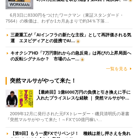
6月3日に8330円をつけたワークマン（東証スタンダード・
7564）の株価は、わずか1カ月あまりで約34％下落…
三菱重工が「AIインフラの新たな主役」として再評価される気
運 エヌビディアとの提携でAI…
キオクシアHD「7万円割れからの急反発」は再びの上昇局面へ
の反転シグナルか？ 市場のムー…
一覧を見る
突然マルサがやって来た！
【最終回】1億6000万円の負債と引き換えに手に
入れたプライスレスな経験 ｜ 突然マルサがや…
2009年12月に発行された元FXトレーダー・磯貝清明氏の著書
『突然マルサがやって来た！～FXで10億円稼い…
【第9回】もう一度FXでリベンジ！ 種銭は差し押さえを免れ