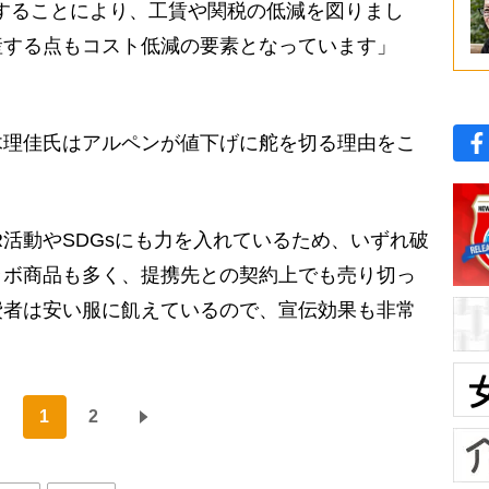
産することにより、工賃や関税の低減を図りまし
産する点もコスト低減の要素となっています」
理佳氏はアルペンが値下げに舵を切る理由をこ
R活動やSDGsにも力を入れているため、いずれ破
ラボ商品も多く、提携先との契約上でも売り切っ
費者は安い服に飢えているので、宣伝効果も非常
1
2