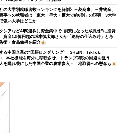
社の大学別就職者数ランキングを解剖》三菱商事、三井物産、
商事への就職者は「東大・早大・慶大で約6割」の現実 3大学
で強い大学はどこか
クシアなどAI関連株に資金集中で“割安になった成長株”に投資
 資産1.5億円超の坂本慎太郎さんが「絶好の仕込み時」と考
防衛・食品銘柄を紹介
する中国企業の“国籍ロンダリング” SHEIN、TikTok、
mu…本社機能を海外に移転させ、トランプ関税の回避を狙う
人を隠れ蓑にした中国企業の農業参入・土地取得への懸念も