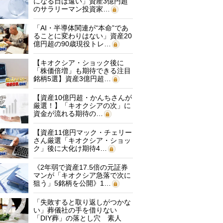
になる日は遠い」資産3億円超
のサラリーマン投資家…
「AI・半導体関連が“本命”であ
ることに変わりはない」資産20
億円超の90歳現役トレ…
【キオクシア・ショック後に
「株価倍増」も期待できる注目
銘柄5選】資産3億円超…
【資産10億円超・かんちさんが
厳選！】「キオクシアの次」に
資金が流れる期待の…
【資産11億円マック・チェリー
さん厳選「キオクシア・ショッ
ク」後に大化け期待4…
《2年弱で資産17.5倍の元証券
マンが「キオクシア急落で次に
狙う」5銘柄を公開》1…
「失敗すると取り返しがつかな
い」葬儀社の手を借りない
「DIY葬」の落とし穴 素人