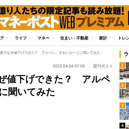
ア
ライフ
マネー
住まい・不動産
家計
トレ
面でなぜ値下げできた？ アルペン、すかいらーくに聞いてみた
ラ
1
2022.04.04 07:00
週刊ポスト
ぜ値下げできた？ アルペ
2
に聞いてみた
Loaded
:
3
95.43%
/
4