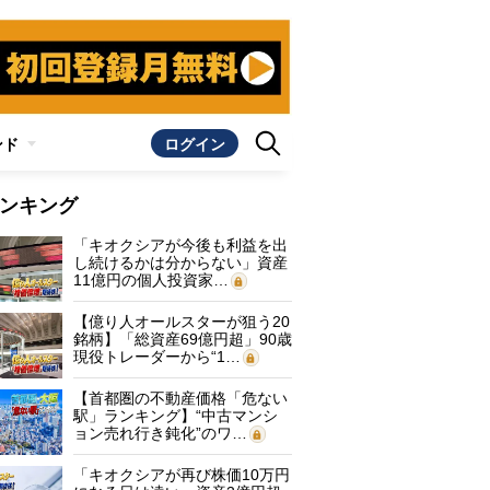
ンド
ログイン
ンキング
「キオクシアが今後も利益を出
し続けるかは分からない」資産
11億円の個人投資家…
【億り人オールスターが狙う20
銘柄】「総資産69億円超」90歳
現役トレーダーから“1…
【首都圏の不動産価格「危ない
駅」ランキング】“中古マンシ
ョン売れ行き鈍化”のワ…
「キオクシアが再び株価10万円