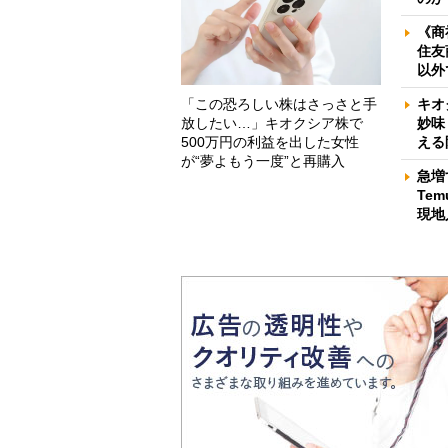
《商
住友
以外
「この恐ろしい株はさっさと手
キオ
放したい…」キオクシア株で
妙味
500万円の利益を出した女性
える
が“夢よもう一度”と再購入
急増
Te
現地