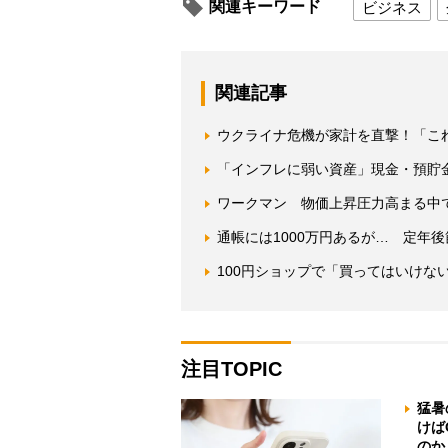
関連キーワード
ビジネス
関連記事
ウクライナ危機が家計を直撃！「こ
「インフレに弱い資産」現金・預貯
ワークマン 物価上昇圧力高まる中
通帳には1000万円あるが… 定年
100円ショップで「買ってはいけな
注目TOPIC
猛暑
けば
のか