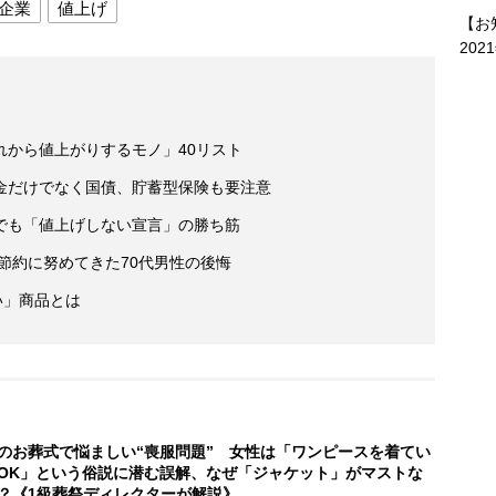
企業
値上げ
【お
202
れから値上がりするモノ」40リスト
金だけでなく国債、貯蓄型保険も要注意
でも「値上げしない宣言」の勝ち筋
後節約に努めてきた70代男性の後悔
い」商品とは
のお葬式で悩ましい“喪服問題” 女性は「ワンピースを着てい
OK」という俗説に潜む誤解、なぜ「ジャケット」がマストな
？《1級葬祭ディレクターが解説》