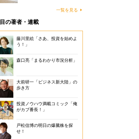
に…
一覧を見る
目の著者・連載
藤川里絵「さあ、投資を始めよ
う！」
森口亮「まるわかり市況分析」
大前研一「ビジネス新大陸」の
歩き方
投資ノウハウ満載コミック「俺
がカブ番長！」
戸松信博の明日の爆騰株を探
せ！