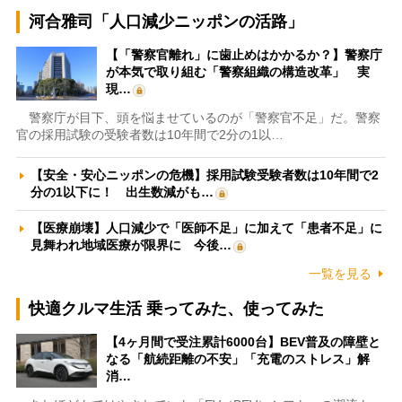
河合雅司「人口減少ニッポンの活路」
【「警察官離れ」に歯止めはかかるか？】警察庁
が本気で取り組む「警察組織の構造改革」 実
現…
警察庁が目下、頭を悩ませているのが「警察官不足」だ。警察
官の採用試験の受験者数は10年間で2分の1以…
【安全・安心ニッポンの危機】採用試験受験者数は10年間で2
分の1以下に！ 出生数減がも…
【医療崩壊】人口減少で「医師不足」に加えて「患者不足」に
見舞われ地域医療が限界に 今後…
一覧を見る
快適クルマ生活 乗ってみた、使ってみた
【4ヶ月間で受注累計6000台】BEV普及の障壁と
なる「航続距離の不安」「充電のストレス」解
消…