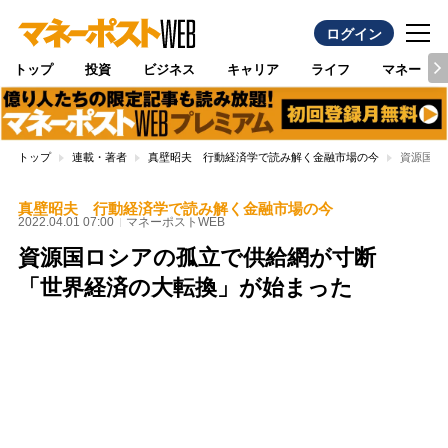
ログイン
トップ
投資
ビジネス
キャリア
ライフ
マネー
トップ
連載・著者
真壁昭夫 行動経済学で読み解く金融市場の今
資源国ロ
真壁昭夫 行動経済学で読み解く金融市場の今
2022.04.01 07:00
マネーポストWEB
資源国ロシアの孤立で供給網が寸断
「世界経済の大転換」が始まった
Loaded
:
100.00%
/
Unmute