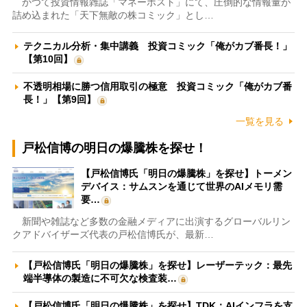
かつて投資情報雑誌「マネーポスト」にて、圧倒的な情報量が
詰め込まれた「天下無敵の株コミック」とし…
テクニカル分析・集中講義 投資コミック「俺がカブ番長！」
【第10回】
不透明相場に勝つ信用取引の極意 投資コミック「俺がカブ番
長！」【第9回】
一覧を見る
戸松信博の明日の爆騰株を探せ！
【戸松信博氏「明日の爆騰株」を探せ】トーメン
デバイス：サムスンを通じて世界のAIメモリ需
要…
新聞や雑誌など多数の金融メディアに出演するグローバルリン
クアドバイザーズ代表の戸松信博氏が、最新…
【戸松信博氏「明日の爆騰株」を探せ】レーザーテック：最先
端半導体の製造に不可欠な検査装…
【戸松信博氏「明日の爆騰株」を探せ】TDK：AIインフラを支