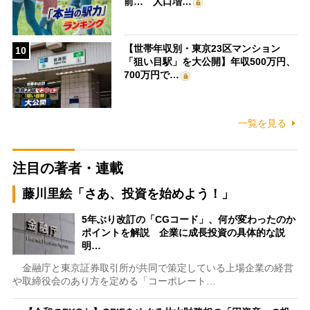
前… 人口増…
【世帯年収別・東京23区マンション
10
「狙い目駅」を大公開】年収500万円、
700万円で…
一覧を見る
注目の著者・連載
藤川里絵「さあ、投資を始めよう！」
5年ぶり改訂の「CGコード」、何が変わったのか
ポイントを解説 企業に成長投資の具体的な説
明…
金融庁と東京証券取引所が共同で策定している上場企業の経営
や取締役会のあり方を定める「コーポレート…