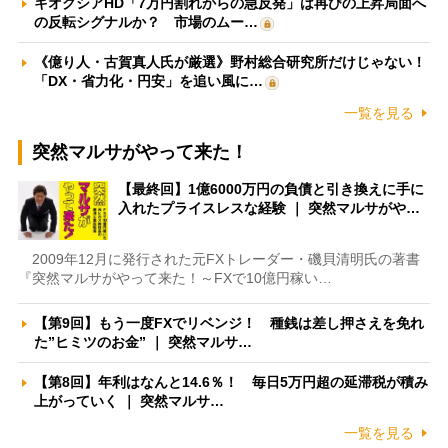
キオクシアHD「7万円割れからの急反発」は再びの上昇局面へ
の反転シグナルか？ 市場のムー…
《億り人・古賀真人氏が厳選》野村総合研究所だけじゃない！
「DX・省力化・円安」を追い風に…
一覧を見る
突然マルサがやって来た！
【最終回】1億6000万円の負債と引き換えに手に
入れたプライスレスな経験 ｜ 突然マルサがや…
2009年12月に発行された元FXトレーダー・磯貝清明氏の著書
『突然マルサがやって来た！～FXで10億円稼い…
【第9回】もう一度FXでリベンジ！ 種銭は差し押さえを免れ
た”ヒミツのお金” ｜ 突然マルサ…
【第8回】年利はなんと14.6％！ 毎日5万円超の延滞税が積み
上がっていく ｜ 突然マルサ…
一覧を見る