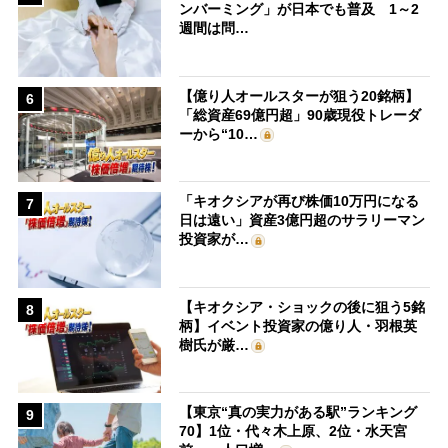
ンバーミング」が日本でも普及 1～2
週間は問…
【億り人オールスターが狙う20銘柄】
6
「総資産69億円超」90歳現役トレーダ
ーから“10…
「キオクシアが再び株価10万円になる
7
日は遠い」資産3億円超のサラリーマン
投資家が…
【キオクシア・ショックの後に狙う5銘
8
柄】イベント投資家の億り人・羽根英
樹氏が厳…
【東京“真の実力がある駅”ランキング
9
70】1位・代々木上原、2位・水天宮