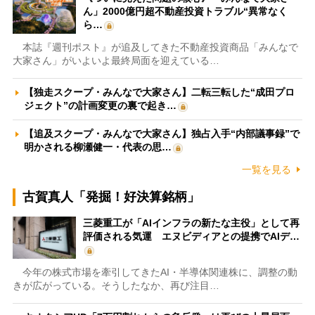
ん」2000億円超不動産投資トラブル“異常なく
ら…
本誌『週刊ポスト』が追及してきた不動産投資商品「みんなで
大家さん」がいよいよ最終局面を迎えている…
【独走スクープ・みんなで大家さん】二転三転した“成田プロ
ジェクト”の計画変更の裏で起き…
【追及スクープ・みんなで大家さん】独占入手“内部議事録”で
明かされる柳瀬健一・代表の思…
一覧を見る
古賀真人「発掘！好決算銘柄」
三菱重工が「AIインフラの新たな主役」として再
評価される気運 エヌビディアとの提携でAIデ…
今年の株式市場を牽引してきたAI・半導体関連株に、調整の動
きが広がっている。そうしたなか、再び注目…