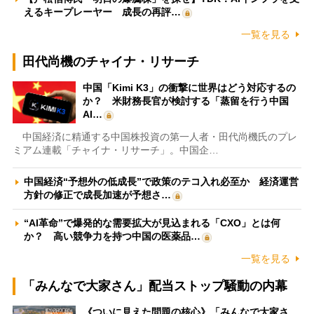
えるキープレーヤー 成長の再評…
一覧を見る
田代尚機のチャイナ・リサーチ
中国「Kimi K3」の衝撃に世界はどう対応するの
か？ 米財務長官が検討する「蒸留を行う中国
AI…
中国経済に精通する中国株投資の第一人者・田代尚機氏のプレ
ミアム連載「チャイナ・リサーチ」。中国企…
中国経済“予想外の低成長”で政策のテコ入れ必至か 経済運営
方針の修正で成長加速が予想さ…
“AI革命”で爆発的な需要拡大が見込まれる「CXO」とは何
か？ 高い競争力を持つ中国の医薬品…
一覧を見る
「みんなで大家さん」配当ストップ騒動の内幕
《ついに見えた問題の核心》「みんなで大家さ