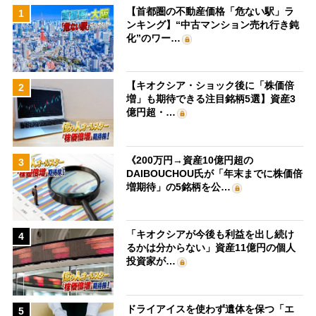
【首都圏の不動産価格「危ない駅」ラ
1
ンキング】“中古マンション売れ行き鈍
化”のワー…
【キオクシア・ショック後に「株価倍
2
増」も期待できる注目銘柄5選】資産3
億円超・…
《200万円→資産10億円超の
3
DAIBOUCHOU氏が「年末までに株価倍
増期待」の5銘柄を公…
「キオクシアが今後も利益を出し続け
4
るかは分からない」資産11億円の個人
投資家が…
ドライアイスを使わず遺体を保つ「エ
5