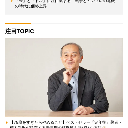
「金」と「ドル」に注目集まる 戦争とインフレの危機
の時代に価格上昇
注目TOPIC
【75歳をすぎたらやめること】ベストセラー『定年後』著者・
楠木新氏が指南する老年期の好循環を呼び込む方法