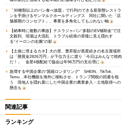
「30種類以上のパン食べ放題」で行列のできる新形態レストラ
ンを手掛けるサンマルクホールディングス 同社に聞いた「店
舗展開のコンセプト」、事業を多角化してもぶれない軸
【納車時に複数の事故】テスラジャパン“多額のEV補助金”で注
文殺到、現場は大混乱 トラブル続発の背後に見え隠れす
る“イーロンの右腕”の影
【土俵に埋まるカネ】大の里、豊昇龍が黒星続きの名古屋場所
は「懸賞金2826万円」が下位力士に渡り「今日はみんなで焼肉
だ！」 金星4個配給で協会は年96万円の支出増に
急増する中国企業の“国籍ロンダリング” SHEIN、TikTok、
Temu…本社機能を海外に移転させ、トランプ関税の回避を狙
う 現地人を隠れ蓑にした中国企業の農業参入・土地取得への
懸念も
関連記事
ランキング