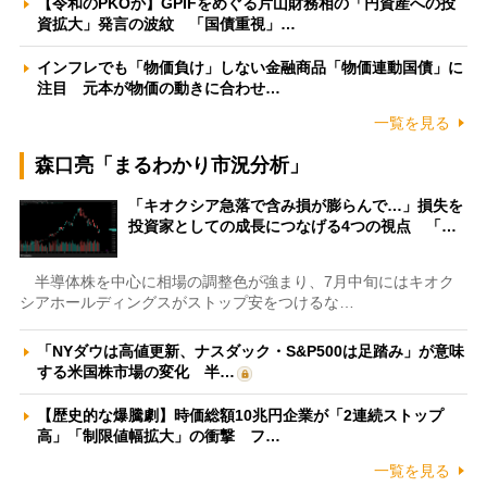
【令和のPKOか】GPIFをめぐる片山財務相の「円資産への投
資拡大」発言の波紋 「国債重視」…
インフレでも「物価負け」しない金融商品「物価連動国債」に
注目 元本が物価の動きに合わせ…
一覧を見る
森口亮「まるわかり市況分析」
「キオクシア急落で含み損が膨らんで…」損失を
投資家としての成長につなげる4つの視点 「…
半導体株を中心に相場の調整色が強まり、7月中旬にはキオク
シアホールディングスがストップ安をつけるな…
「NYダウは高値更新、ナスダック・S&P500は足踏み」が意味
する米国株市場の変化 半…
【歴史的な爆騰劇】時価総額10兆円企業が「2連続ストップ
高」「制限値幅拡大」の衝撃 フ…
一覧を見る