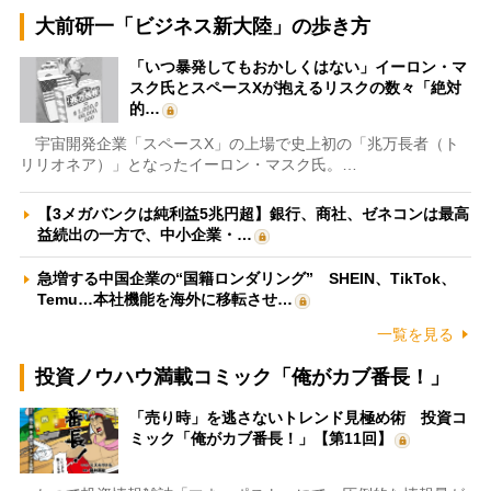
大前研一「ビジネス新大陸」の歩き方
「いつ暴発してもおかしくはない」イーロン・マ
スク氏とスペースXが抱えるリスクの数々「絶対
的…
宇宙開発企業「スペースX」の上場で史上初の「兆万長者（ト
リリオネア）」となったイーロン・マスク氏。…
【3メガバンクは純利益5兆円超】銀行、商社、ゼネコンは最高
益続出の一方で、中小企業・…
急増する中国企業の“国籍ロンダリング” SHEIN、TikTok、
Temu…本社機能を海外に移転させ…
一覧を見る
投資ノウハウ満載コミック「俺がカブ番長！」
「売り時」を逃さないトレンド見極め術 投資コ
ミック「俺がカブ番長！」【第11回】