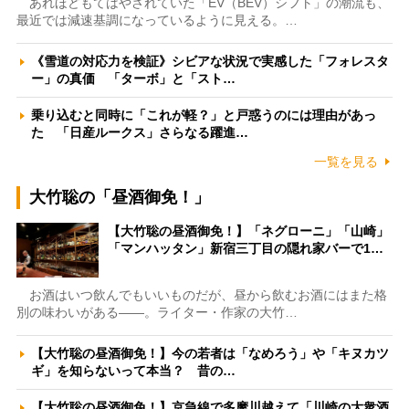
あれほどもてはやされていた「EV（BEV）シフト」の潮流も、
最近では減速基調になっているように見える。…
《雪道の対応力を検証》シビアな状況で実感した「フォレスタ
ー」の真価 「ターボ」と「スト…
乗り込むと同時に「これが軽？」と戸惑うのには理由があっ
た 「日産ルークス」さらなる躍進…
一覧を見る
大竹聡の「昼酒御免！」
【大竹聡の昼酒御免！】「ネグローニ」「山崎」
「マンハッタン」新宿三丁目の隠れ家バーで1…
お酒はいつ飲んでもいいものだが、昼から飲むお酒にはまた格
別の味わいがある――。ライター・作家の大竹…
【大竹聡の昼酒御免！】今の若者は「なめろう」や「キヌカツ
ギ」を知らないって本当？ 昔の…
【大竹聡の昼酒御免！】京急線で多摩川越えて「川崎の大衆酒