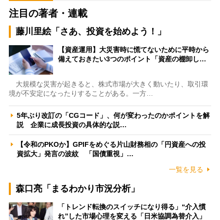
注目の著者・連載
藤川里絵「さあ、投資を始めよう！」
【資産運用】大災害時に慌てないために平時から
備えておきたい3つのポイント「資産の棚卸し…
大規模な災害が起きると、株式市場が大きく動いたり、取引環
境が不安定になったりすることがある。一方…
5年ぶり改訂の「CGコード」、何が変わったのかポイントを解
説 企業に成長投資の具体的な説…
【令和のPKOか】GPIFをめぐる片山財務相の「円資産への投
資拡大」発言の波紋 「国債重視」…
一覧を見る
森口亮「まるわかり市況分析」
「トレンド転換のスイッチになり得る」“介入慣
れ”した市場心理を変える「日米協調為替介入」