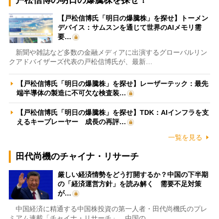
【戸松信博氏「明日の爆騰株」を探せ】トーメン
デバイス：サムスンを通じて世界のAIメモリ需
要…
新聞や雑誌など多数の金融メディアに出演するグローバルリン
クアドバイザーズ代表の戸松信博氏が、最新…
【戸松信博氏「明日の爆騰株」を探せ】レーザーテック：最先
端半導体の製造に不可欠な検査装…
【戸松信博氏「明日の爆騰株」を探せ】TDK：AIインフラを支
えるキープレーヤー 成長の再評…
一覧を見る
田代尚機のチャイナ・リサーチ
厳しい経済情勢をどう打開するか？中国の下半期
の「経済運営方針」を読み解く 需要不足対策
が…
中国経済に精通する中国株投資の第一人者・田代尚機氏のプレ
ミアム連載「チャイナ・リサーチ」。中国の…