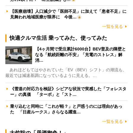
【医療崩壊】人口減少で「医師不足」に加えて「患者不足」に
見舞われ地域医療が限界に 今後…
一覧を見る
快適クルマ生活 乗ってみた、使ってみた
【4ヶ月間で受注累計6000台】BEV普及の障壁と
なる「航続距離の不安」「充電のストレス」解
消…
あれほどもてはやされていた「EV（BEV）シフト」の潮流も、
最近では減速基調になっているように見える。…
《雪道の対応力を検証》シビアな状況で実感した「フォレスタ
ー」の真価 「ターボ」と「スト…
乗り込むと同時に「これが軽？」と戸惑うのには理由があっ
た 「日産ルークス」さらなる躍進…
一覧を見る
大竹聡の「昼酒御免！」