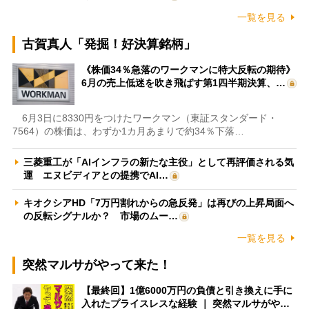
一覧を見る
古賀真人「発掘！好決算銘柄」
《株価34％急落のワークマンに特大反転の期待》
6月の売上低迷を吹き飛ばす第1四半期決算、…
6月3日に8330円をつけたワークマン（東証スタンダード・
7564）の株価は、わずか1カ月あまりで約34％下落…
三菱重工が「AIインフラの新たな主役」として再評価される気
運 エヌビディアとの提携でAI…
キオクシアHD「7万円割れからの急反発」は再びの上昇局面へ
の反転シグナルか？ 市場のムー…
一覧を見る
突然マルサがやって来た！
【最終回】1億6000万円の負債と引き換えに手に
入れたプライスレスな経験 ｜ 突然マルサがや…