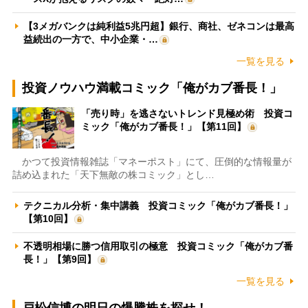
【3メガバンクは純利益5兆円超】銀行、商社、ゼネコンは最高
益続出の一方で、中小企業・…
一覧を見る
投資ノウハウ満載コミック「俺がカブ番長！」
「売り時」を逃さないトレンド見極め術 投資コ
ミック「俺がカブ番長！」【第11回】
かつて投資情報雑誌「マネーポスト」にて、圧倒的な情報量が
詰め込まれた「天下無敵の株コミック」とし…
テクニカル分析・集中講義 投資コミック「俺がカブ番長！」
【第10回】
不透明相場に勝つ信用取引の極意 投資コミック「俺がカブ番
長！」【第9回】
一覧を見る
戸松信博の明日の爆騰株を探せ！