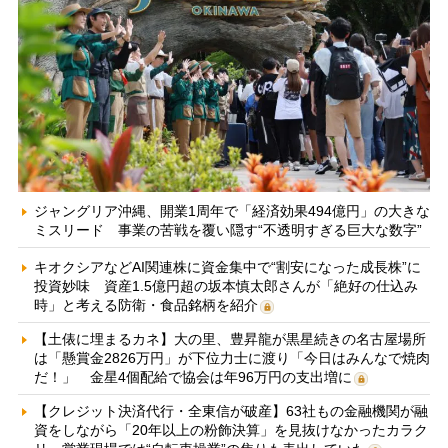
ジャングリア沖縄、開業1周年で「経済効果494億円」の大きな
ミスリード 事業の苦戦を覆い隠す“不透明すぎる巨大な数字”
キオクシアなどAI関連株に資金集中で“割安になった成長株”に
投資妙味 資産1.5億円超の坂本慎太郎さんが「絶好の仕込み
時」と考える防衛・食品銘柄を紹介
【土俵に埋まるカネ】大の里、豊昇龍が黒星続きの名古屋場所
は「懸賞金2826万円」が下位力士に渡り「今日はみんなで焼肉
だ！」 金星4個配給で協会は年96万円の支出増に
【クレジット決済代行・全東信が破産】63社もの金融機関が融
資をしながら「20年以上の粉飾決算」を見抜けなかったカラク