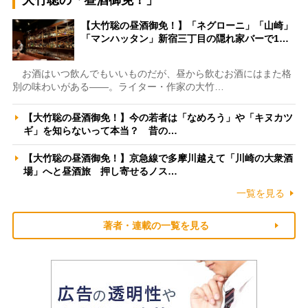
【大竹聡の昼酒御免！】「ネグローニ」「山崎」
「マンハッタン」新宿三丁目の隠れ家バーで1…
お酒はいつ飲んでもいいものだが、昼から飲むお酒にはまた格
別の味わいがある――。ライター・作家の大竹…
【大竹聡の昼酒御免！】今の若者は「なめろう」や「キヌカツ
ギ」を知らないって本当？ 昔の…
【大竹聡の昼酒御免！】京急線で多摩川越えて「川崎の大衆酒
場」へと昼酒旅 押し寄せるノス…
一覧を見る
著者・連載の一覧を見る