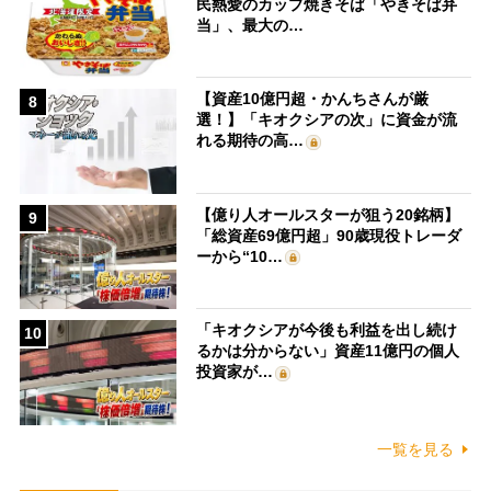
民熱愛のカップ焼きそば「やきそば弁
当」、最大の…
【資産10億円超・かんちさんが厳
8
選！】「キオクシアの次」に資金が流
れる期待の高…
【億り人オールスターが狙う20銘柄】
9
「総資産69億円超」90歳現役トレーダ
ーから“10…
「キオクシアが今後も利益を出し続け
10
るかは分からない」資産11億円の個人
投資家が…
一覧を見る