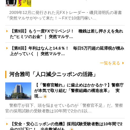
2009年12月に発行された元FXトレーダー・磯貝清明氏の著書
『突然マルサがやって来た！～FXで10億円稼い…
【第9回】もう一度FXでリベンジ！ 種銭は差し押さえを免れ
た”ヒミツのお金” ｜ 突然マルサ…
【第8回】年利はなんと14.6％！ 毎日5万円超の延滞税が積み
上がっていく ｜ 突然マルサ…
一覧を見る
河合雅司「人口減少ニッポンの活路」
【「警察官離れ」に歯止めはかかるか？】警察庁
が本気で取り組む「警察組織の構造改革」 実
現…
警察庁が目下、頭を悩ませているのが「警察官不足」だ。警察
官の採用試験の受験者数は10年間で2分の1以…
【安全・安心ニッポンの危機】採用試験受験者数は10年間で2
分の1以下に！ 出生数減がも…