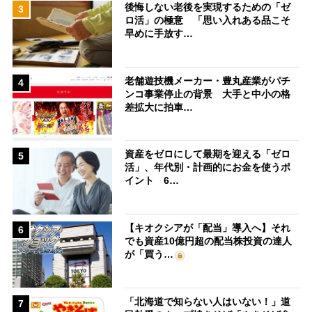
後悔しない老後を実現するための「ゼ
3
ロ活」の極意 「思い入れある品こそ
早めに手放す…
老舗遊技機メーカー・豊丸産業がパチ
4
ンコ事業停止の背景 大手と中小の格
差拡大に拍車…
資産をゼロにして最期を迎える「ゼロ
5
活」、年代別・計画的にお金を使うポ
イント 6…
【キオクシアが「配当」導入へ】それ
6
でも資産10億円超の配当株投資の達人
が「買う…
「北海道で知らない人はいない！」道
7