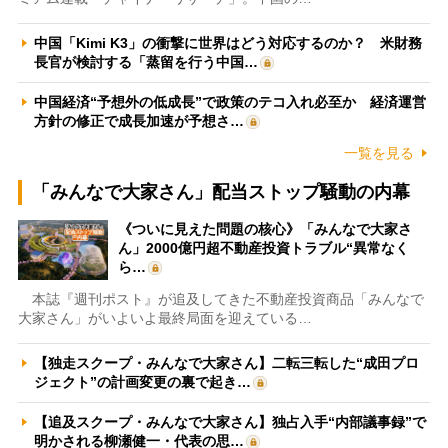
中国「Kimi K3」の衝撃に世界はどう対応するのか？ 米財務
長官が検討する「蒸留を行う中国…
中国経済“予想外の低成長”で政策のテコ入れ必至か 経済運営
方針の修正で成長加速が予想さ…
一覧を見る
「みんなで大家さん」配当ストップ騒動の内幕
《ついに見えた問題の核心》「みんなで大家さ
ん」2000億円超不動産投資トラブル“異常なく
ら…
本誌『週刊ポスト』が追及してきた不動産投資商品「みんなで
大家さん」がいよいよ最終局面を迎えている…
【独走スクープ・みんなで大家さん】二転三転した“成田プロ
ジェクト”の計画変更の裏で起き…
【追及スクープ・みんなで大家さん】独占入手“内部議事録”で
明かされる柳瀬健一・代表の思…