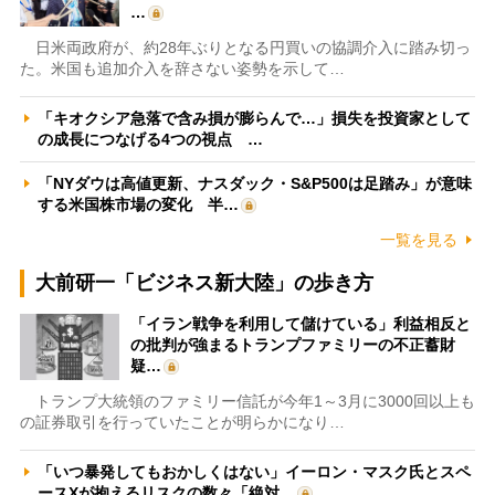
…
日米両政府が、約28年ぶりとなる円買いの協調介入に踏み切っ
た。米国も追加介入を辞さない姿勢を示して…
「キオクシア急落で含み損が膨らんで…」損失を投資家として
の成長につなげる4つの視点 …
「NYダウは高値更新、ナスダック・S&P500は足踏み」が意味
する米国株市場の変化 半…
一覧を見る
大前研一「ビジネス新大陸」の歩き方
「イラン戦争を利用して儲けている」利益相反と
の批判が強まるトランプファミリーの不正蓄財
疑…
トランプ大統領のファミリー信託が今年1～3月に3000回以上も
の証券取引を行っていたことが明らかになり…
「いつ暴発してもおかしくはない」イーロン・マスク氏とスペ
ースXが抱えるリスクの数々「絶対…