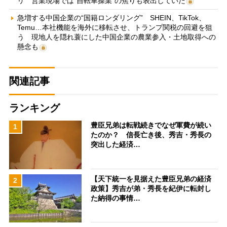
リ 営業現場では“自転車操業”の焦りも表出していた
急増する中国企業の“国籍ロンダリング” SHEIN、TikTok、
Temu…本社機能を海外に移転させ、トランプ関税の回避を狙
う 現地人を隠れ蓑にした中国企業の農業参入・土地取得への
懸念も
関連記事
ランキング
豊臣兄弟は転戦続きでなぜ軍費が続い
1
たのか？ 信長亡き後、秀吉・秀長の
突出した経済…
【天下統一を見据えた豊臣兄弟の経済
2
政策】秀吉が弟・秀長を紀伊に転封し
た納得の事情…